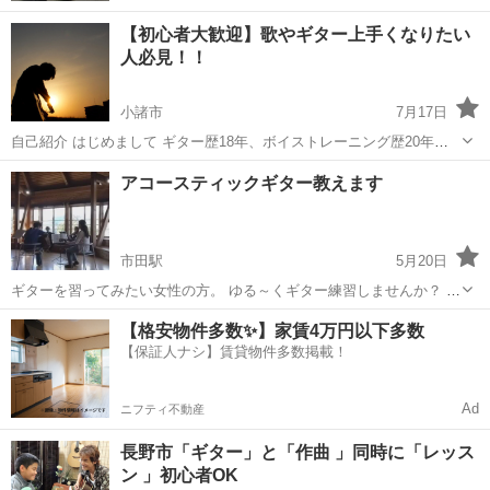
【初心者大歓迎】歌やギター上手くなりたい
人必見！！
小諸市
7月17日
自己紹介 はじめまして ギター歴18年、ボイストレーニング歴20年。
現在は仕事と並行しながら音楽活動とレッスンを行っています。
長野
小諸市
ギター
アコースティックギター教えます
https://guitar-lesson-lp.vercel.app/ ...
市田駅
5月20日
ギターを習ってみたい女性の方。 ゆる～くギター練習しませんか？ 概
ね中学生以上。お子様連れ可。 私は趣味でギターを弾いていますが、
長野
下伊那郡
市田駅
ギター
アコースティックギター
【格安物件多数✨】家賃4万円以下多数
女性のギター友達を増やしたくて、ギターの練習会を開いています。
【保証人ナシ】賃貸物件多数掲載！
ギター素人同士でお...
Ad
ニフティ不動産
長野市「ギター」と「作曲 」同時に「レッス
ン 」初心者OK