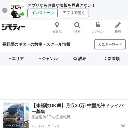
アプリならお得な情報を見逃さない！
インストール
アプリで開く
長野県
検索
ログイン
投稿
長野県のギターの教室・スクール情報
人気キーワード
エリア
ジャンル
詳細
新着順
【未経験OK🚚】月収30万↑中型免許ドライバ
ー募集
完全週休2日で安定転職
Ad
ドライバーダイレクト