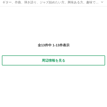
ギター、作曲、弾き語り、ジャズ始めたい方。興味ある方。趣味でも
なんでも上達目指している方。 音楽人生スタートしてみませんか？ 長
長野
下伊那郡
ギター
レッスン
野県生まれ東京で活動中ミュージシャン赤須翔による出張レッスンで
す。阿南町の某カフェにて定期的に...
全13件中 1-13件表示
周辺情報を見る