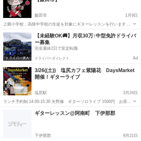
ども伝授致します。https://w...
飯田市
1月9日
上郷小学校，高陵中学校の生徒を対象にギターレッスンを行います。
ギターに興味を持ったお子様が一生の趣味として音楽を楽しめるよう
長野
飯田市
ギター
レッスン
【未経験OK🚚】月収30万↑中型免許ドライバ
に全力でサポートいたします🎸 【レッスン内容】 これからギターを初
ー募集
めてみたいお子様向けにギタ...
完全週休2日で安定転職
Ad
ドライバーダイレクト
3/26((土)) 塩尻カフェ紫陽花 DaysMarket
開催！ギターライブ
塩尻駅
3月24日
ランチ予約制 14:00-15:30 矢野修 ギターソロライブ 1500円 お茶付
こちらも開催してます。 占い 初回体験価格 姓名判断 1000円 開
長野
塩尻市
塩尻駅
ギター
ギターレッスン@阿南町 下伊那郡
運占い 1000円 イーチンタロット 500円 手相占い...
下伊那郡
9月21日