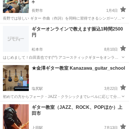
長野市
1月4日
長野では珍しい ギター 作曲（作詞）を同時に習得できるシンガーソン
グライターに人気の「ギター教室」です。 エレキでもアコギでもOK
長野
長野市
ギター
レッスン
ギターオンラインで教えます振込1時間2500
です。 楽譜や音楽理論が解らなくても 当教室独自のレッスン法で 三
円
カ月でLIVEが出来る...
松本市
8月10日
はじめまして！白田直也です(^^) アコースティックギターをオンライ
ンで教えます。初めての人から、弾きたい曲がある人まで、丁寧に、
長野
松本市
ギター
オンライン
★金澤ギター教室 Kanazawa_guitar_school
そして早く弾けるように教えます^_^ リクエストと、悩みを教えてい
ただいて、そ...
塩尻駅
3月22日
初めての方からフォーク・JAZZ・クラシックまでレベルに応じて分か
りやすく教えます。 ＊何かやってみたい方、 ＊ギターをお持ちでない
長野
塩尻市
塩尻駅
ギター
レッスン
ギター教室（JAZZ、ROCK、POPほか）上
方、 ＊どんなギターを買えば良いか分からないけど弾いてみたい方、
田市
相談しながらレッスンして...
上田駅
7月13日