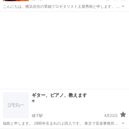
こんにちは。横浜在住の零細プロギタリスト土屋秀樹と申します。 諸
事情によりしばしば上田に帰るのですが、その際ギター教室をやれれ
長野
上田市
上田駅
ギター
JAZZ
ばと思います。演奏の傍ら、いくつかのスクールや自宅の教室で20年
教えてます。下は小2から上は80...
ギター、ピアノ、教えます
城下駅
4月21日
福島と申します。 1995年生まれの上田人です。 東京で音楽事務所に2