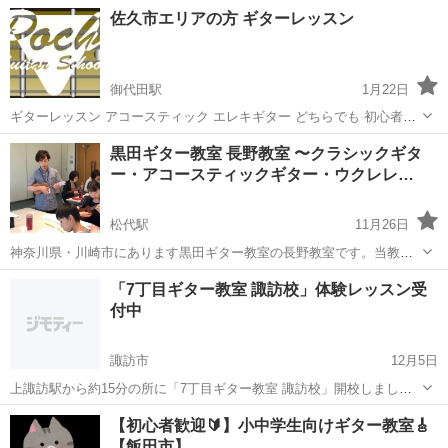
年所属していました。 でも、地元が好きで戻ってきて今度は教える側
長野
上田市
城下駅
ギター
佐久市エリアの方 ギターレッスン
になろうと思って投稿しました。 ギター、ピアノ、ベースは15年やっ
ています。 専門はアコー...
御代田駅
1月22日
ギターレッスン アコースティック エレキギター どちらでも 初心者大
歓迎 コード理論、音作り レッスン致します。 また、バンド全体の音
長野
北佐久郡
御代田駅
ギター
レッスン
黒田ギター教室 長野教室 〜クラシックギタ
作りなどレッスン致します。レッスン料 個人1時間 3000円 二人以上で
ー・アコースティックギター・ウクレレ…
一人2000...
松代駅
11月26日
神奈川県・川崎市にあります黒田ギター教室の長野教室です。当教室
では小さいお子様からシニアの方まで幅広い年代の方を対象としてお
長野
長野市
松代駅
ギター
マリンバ
「7丁目ギター教室 諏訪校」体験レッスン受
ります。クラシックギター・アコースティックギター・ウクレレ・オ
付中
ーボエ・ドラム・マリンバ・カホン・その...
諏訪市
12月5日
上諏訪駅から約15分の所に「7丁目ギター教室 諏訪校」開校しまし
た！体験レッスン受付中です。初心者はもちろん経験者まで幅広く受
長野
諏訪市
ギター
レッスン
【初心者歓迎🔰】小中学生向けギター教室🎸
付中です。基本から応用まで、教えることが可能です。作曲のコツな
【飯田市】