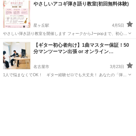
愛知
豊橋市
二川駅
ギター
エレキギター
やさしいアコギ弾き語り教室(初回無料体験)
て。オンラインも可能です希望の方はご相談ください対象は4〜70歳の
男女です。基本は土日で一回のレ...
星ヶ丘駅
4月5日
やさしい弾き語り教室を開催します フォークからJーpopまで、初心者
歓迎です。 初回体験は無料です、ギターが無くてもOK 少人数制で、
愛知
名古屋市
星ヶ丘駅
ギター
弾き語り
【ギター初心者向け】1曲マスター保証！50
弾きたい曲を個人に合わせて 丁寧にレッスンします。 開催日は毎月第
分マンツーマン出張 or オンライン…
2第4金曜日の18:...
名古屋市
3月23日
1人で悩まなくてOK！ ギター経験ゼロでも大丈夫！ あなたの「弾き
たい1曲」を中心にレッスン！ スマホだけで受講できるオンラインも
愛知
名古屋市
ギター
レッスン
対応しています！ 🎸 今月末まで下記の期間限定キャンペーンを行って
おります!!...