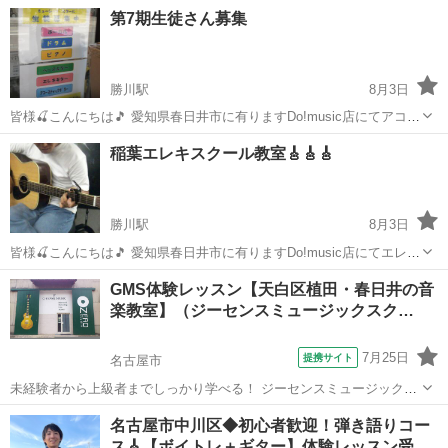
ースクール生徒さんを募集致しまます🙆‍♀️🙆‍♀️ コロナ対策の為お時間と
愛知
春日井市
間内駅
ギター
オンライン
第7期生徒さん募集
料金が変更になりました👌 ①元プロギタリスト稲葉先生🍒 エレキ教
室…...
勝川駅
8月3日
皆様🍒こんにちは🎵 愛知県春日井市に有りますDo!music店にてアコー
スティックギター教室が始まりました👍️ 生徒さん募集中です😃曜日や
愛知
春日井市
勝川駅
ギター
リモート
稲葉エレキスクール教室🎸🎸🎸
時間帯はオショー先生と相談になります😋料金が変更になりました🤗
理論やリズム、楽...
勝川駅
8月3日
皆様🍒こんにちは🎵 愛知県春日井市に有りますDo!music店にてエレキ
ギター教室が始まりました👍️第7期生徒さん募集中です😃曜日や時間帯
愛知
春日井市
勝川駅
ギター
エレキギター
GMS体験レッスン【天白区植田・春日井の音
は先生との相談になります😋 稲葉先生による理論やリズム、楽譜読解
楽教室】（ジーセンスミュージックスク…
力や音作りなど楽し...
7月25日
提携サイト
名古屋市
未経験者から上級者までしっかり学べる！ ジーセンスミュージックス
クール（名古屋植田本校・春日井校） レッスン始めるならまずは体験
愛知
名古屋市
ギター
名古屋市中川区◆初心者歓迎！弾き語りコー
レッスン！ ・気軽にレッスンを試したい ・どんな先生が教えているの
ス🎸【ボイトレ＋ギター】体験レッスン受…