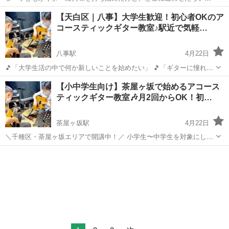
か分からない…」 そんな保護者様へ、名東区・上社駅すぐの【個別ギ
愛知
名古屋市
上社駅
ギター
レッスン
【天白区｜八事】大学生歓迎！初心者OKのア
ターレッスン】をご案内します！ ✔️ エレキギター・アコースティック
コースティックギター教室♪駅近で気軽…
ギター対応 ✔️ 小...
八事駅
4月22日
🎵「大学生活の中で何か新しいことを始めたい」 🎵「ギターに憧れて
るけど、独学は難しい…」 そんなあなたにぴったりの、初心者歓迎ギ
愛知
名古屋市
八事駅
ギター
【小中学生向け】茶屋ヶ坂で始めるアコース
ター教室です！ 名城線「八事」駅すぐそば。天白区内の大学に通う学
ティックギター教室🎶月2回からOK！初…
生さんが通いやすい場所...
茶屋ヶ坂駅
4月22日
＼千種区・茶屋ヶ坂エリアで開講中！／ 小学生〜中学生を対象にし
た、アコースティックギターの個別レッスンです🎸✨ 未経験のお子さ
愛知
名古屋市
茶屋ヶ坂駅
ギター
までも安心！楽しく・丁寧に、音楽の楽しさをお伝えします。 ✅【レ
アコースティックギター
ッスンの特徴】 🎵 完...