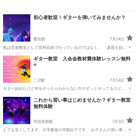
初心者歓迎！ギターを弾いてみませんか？
愛知郡
7月14日
私は音楽教室として営利目的で行っているのではなく、 「楽器を始め
たい人の最初のハードルを下げたい」という思いでレッスンをしてい
愛知
愛知郡
ギター
スタジオ
ギター教室 入会金教材費体験レッスン無料
ます。 多くの方が ・いきなり月謝制は不安 ・自分に続けられるかわ
からない ・先生との相性が心...
二川駅
7月14日
ギター始めたけど何をやったらわからない方やずっとやってるけどな
かなか上達しない方などわかりやすく確実に指導します。レッスン料
愛知
豊橋市
二川駅
ギター
個人
これから習い事はじめませんか？ギター教室
高くてレッスンに通えない方などおすすめします。一から丁寧に教え
無料体験
ます。基本土日又は平日夜に隔週で一回1...
市役所前駅
7月3日
とても安くしてます。大手教室の半額以下です。 お子さんの習い事に
も最適。無理なく続けられます。 大人の方も趣味なしでお酒やパチン