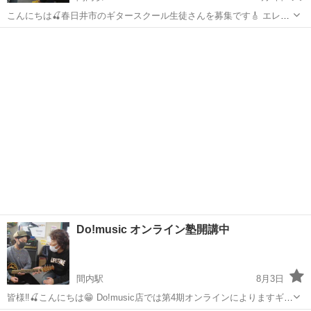
こんにちは🍒春日井市のギタースクール生徒さんを募集です🎸 エレキ
教室・稲葉先生（火曜日・夜月2回・6千円～）オンライン教室・エレ
愛知
春日井市
間内駅
ギター
お笑い
キ（毎週1回・月2回・8千円）にて開催しています🙆‍♀️お笑い教室と言
われます当店授業・1度お...
Do!music オンライン塾開講中
間内駅
8月3日
皆様‼🍒こんにちは😁 Do!music店では第4期オンラインによりますギタ