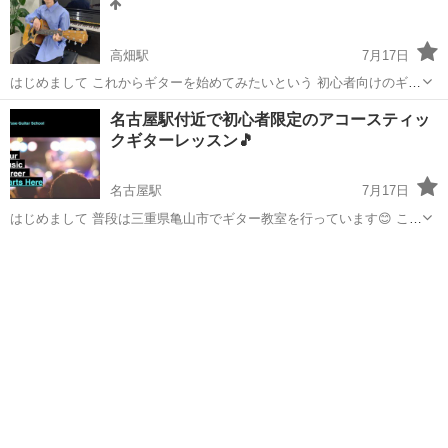
高畑駅
7月17日
はじめまして これからギターを始めてみたいという 初心者向けのギタ
ー教室になります🎸 エレキギター、アコースティックギターが対象と
愛知
名古屋市
高畑駅
ギター
初心者
名古屋駅付近で初心者限定のアコースティッ
なります。 まずは簡単なことから 少しずつ出来ることを増やしていき
クギターレッスン🎵
無理な...
名古屋駅
7月17日
はじめまして 普段は三重県亀山市でギター教室を行っています😊 この
たび、名古屋駅付近のレンタルスペースにて 月〜木曜日の17時〜20時
愛知
名古屋市
名古屋駅
ギター
でレッスンを行います！！ 🎵こんなお悩みありませんか？ ☑ ギター
アコースティックギター
を始めたいけど何...