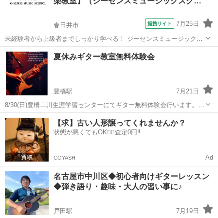
楽教室】（ジーセンスミュージックスク…
も音楽レッスン始めてみま...
7月25日
提携サイト
春日井市
未経験者から上級者までしっかり学べる！ ジーセンスミュージックス
クール（名古屋植田本校・春日井校） レッスン始めるならまずは体験
愛知
春日井市
ギター
夏休みギター教室無料体験会
レッスン！ ・気軽にレッスンを試したい ・どんな先生が教えているの
か知りたい ・詳しいレッス...
豊橋駅
7月21日
8/30(日)豊橋二川生涯学習センターにてギター無料体験会行います。ギ
ターに興味ないけど歌は好きって方もお越しください。一緒にギター
愛知
豊橋市
豊橋駅
ギター
夏休み
【求】古い人形譲ってくれませんか？
と歌いましょう好きな曲持ち寄って合奏します13：00〜.16：00の予定
状態が悪くてもOK🙆‍♀️査定0円‼️
です
Ad
COYASH
名古屋市中川区◆初心者向けギターレッスン
◆弾き語り・趣味・大人の習い事に♪
戸田駅
7月19日