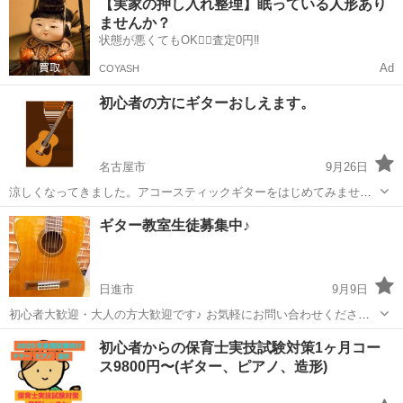
【実家の押し入れ整理】眠っている人形あり
限定で、あなたの一曲お気に入りの曲を弾けるようにレッスンさせて
ませんか？
いただきます。 ...
状態が悪くてもOK🙆‍♀️査定0円‼️
Ad
COYASH
初心者の方にギターおしえます。
名古屋市
9月26日
涼しくなってきました。アコースティックギターをはじめてみません
か。 これからはじめる初心者限定で、個人レッスンを開催します。 ギ
愛知
名古屋市
ギター
初心者
ギター教室生徒募集中♪
ターの扱い方から弾くまでの準備 弾き方、コードなど、お好きな曲を
一曲弾けるまでわかりや...
日進市
9月9日
初心者大歓迎・大人の方大歓迎です♪ お気軽にお問い合わせくださ
い。 入会金3,000円・月謝8000円(4回) 回数により月謝は変わります。
愛知
日進市
ギター
レッスン
初心者からの保育士実技試験対策1ヶ月コー
月1回 2500円 月2回 5000円 月3回 7000円 ...
ス9800円〜(ギター、ピアノ、造形)