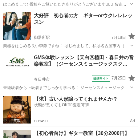
はじめまして❗️ 投稿をご覧いただきありがとうございます🙇🏻‍♂️ 名古屋
市中川区・JR春田駅近くの音楽スタジオ「Ponte Vecchio（ポンテヴェ
愛知
名古屋市
戸田駅
ギター
レッスン
大好評 初心者の方 ギターorウクレレレッ
ッキオ）」で ギター初心者さん向けレッスンを行っている、 唄う書道
スン
家 ...
御器所駅
7月18日
楽器をはじめる良い季節ですね！ はじめまして、私は名古屋市内（近
郊）で楽器のギターやウクレレのレッスンをしています。 初心者の方
愛知
名古屋市
御器所駅
ギター
レッスン
GMS体験レッスン【天白区植田・春日井の音
限定で、あなたの一曲お気に入りの曲を弾けるようにレッスンさせて
楽教室】（ジーセンスミュージックスク…
いただきます。 料金...
7月25日
提携サイト
春日井市
未経験者から上級者までしっかり学べる！ ジーセンスミュージックス
クール（名古屋植田本校・春日井校） レッスン始めるならまずは体験
愛知
春日井市
ギター
【求】古い人形譲ってくれませんか？
レッスン！ ・気軽にレッスンを試したい ・どんな先生が教えているの
状態が悪くてもOK🙆‍♀️査定0円‼️
か知りたい ・詳しいレッス...
Ad
COYASH
【初心者向け】ギター教室【30分2000円】