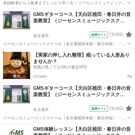
未経験者から上級者までしっかり学べる！ ジーセンスミュージックス
クール（名古屋植田本校・春日井校） レッスン始めるならまずは体験
愛知
名古屋市
ギター
GMSギターコース【天白区植田・春日井の音
レッスン！ ・気軽にレッスンを試したい ・どんな先生が教えているの
楽教室】（ジーセンスミュージックスク…
か知りたい ・詳しいレッス...
7月25日
提携サイト
名古屋市
ジーセンスミュージックスクール（名古屋植田本校・春日井校） ・と
にかく音楽を楽しみたい！ ・スキルの壁を感じている。 ・自分の音楽
愛知
名古屋市
ギター
【実家の押し入れ整理】眠っている人形あり
にさらに磨きをかけたい！ ・何か新しいことを始めてみたい！ あなた
ませんか？
も音楽レッスン始めてみま...
状態が悪くてもOK🙆‍♀️査定0円‼️
Ad
COYASH
GMSギターコース【天白区植田・春日井の音
楽教室】（ジーセンスミュージックスク…
7月25日
提携サイト
名古屋市
ジーセンスミュージックスクール（名古屋植田本校・春日井校） ・と
にかく音楽を楽しみたい！ ・スキルの壁を感じている。 ・自分の音楽
愛知
名古屋市
ギター
GMS体験レッスン【天白区植田・春日井の音
にさらに磨きをかけたい！ ・何か新しいことを始めてみたい！ あなた