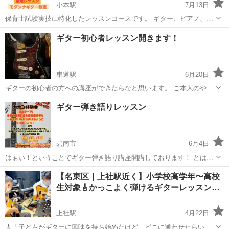
小本駅
7月13日
保育士試験実技に特化したレッスンコースです。 ギター、ピアノ、造
形の3コースで、 週１回40分、最短1ヶ月9800円からのご案内です。
愛知
名古屋市
小本駅
ギター
実技試験
ギター初心者レッスン開きます！
(造形は週１回30分1ヶ月5500円) ※技術取得には個人差や自宅復習の有
無によって差異...
車道駅
6月20日
ギターの初心者の方への講座ができたらなと思います。 ご本人のやり
たい曲や奏法、弾き方のコツなどをお教えします。 場所は家でもカラ
愛知
名古屋市
車道駅
ギター
初心者
ギター弾き語りレッスン
オケでもお任せします。 料金は5000円〜１万円で考えています。 よ
ろしくお願いします！
碧南市
6月4日
はぁい！ということでギター弾き語り講座開講しております！ とはい
ってもそんなに語っ苦しいものではなく、 私と一緒にギター弾き語り
愛知
碧南市
ギター
弾き語り
【名東区｜上社駅近く】小学校高学年〜高校
しましょう！という感覚で大丈夫です！w 所持していただくのはギタ
生対象🎸かっこよく弾けるギターレッスン…
ー一本のみ！！！ ２時間...
上社駅
4月22日
🎸「子どもがギターに興味を持ち始めたけど、どこに通わせたらいい