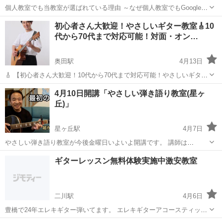
個人教室でも当教室が選ばれている理由 ～なぜ個人教室でもGoogle検
索上位なのか～ 女性も安心！当教室の6割は女性の方です。 低料金・
愛知
豊田市
梅坪駅
ギター
初心者さん大歓迎！やさしいギター教室🎸10
良質・好立地・好環境 "豊田市 ギター教室"の検索で 大手を抜いて現
代から70代まで対応可能！対面・オン…
在１位！ 生徒さ...
奥田駅
4月13日
🎸 【初心者さん大歓迎！10代から70代まで対応可能！やさしいギター
教室】対面・オンライン・出張レッスン対応・送迎可 ✔︎ 「ギターは全
愛知
稲沢市
奥田駅
ギター
オンライン
4月10日開講「やさしい弾き語り教室(星ヶ
く初めて」という方でも安心！ ✔︎ 対面レッスン／送迎あり／交通費込
丘)」
み ...
星ヶ丘駅
4月7日
やさしい弾き語り教室が今後金曜日いよいよ開講です。 講師は
YouTubeでアコギ弾き語りを150曲ほど 演奏している「レオパパ」初
愛知
名古屋市
星ヶ丘駅
ギター
弾き語り
ギターレッスン無料体験実施中激安教室
回無料体験で コーヒーブレイクあり、お菓子付きです。 好きな曲は弾
き語りできるまで、個人に合わ...
二川駅
4月6日
豊橋で24年エレキギター弾いてます。 エレキギターアコースティック
ギターレッスン行います お手頃料金で行ってます。詳しくはDMに