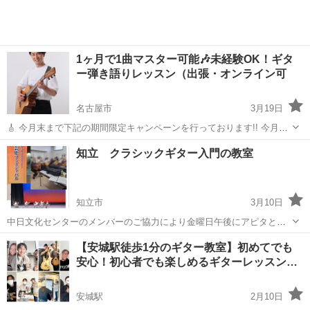
1ヶ月で1曲マスター可能🎶未経験OK！ギタ
ー弾き語りレッスン（出張・オンライン可
名古屋市
3月19日
🎸 今月末まで下記の期間限定キャンペーンを行っております!! 今月限
定キャンペーン ✅ 入会金 3,000円 → 無料！ ✅ 初回体験レッスン
愛知
名古屋市
ギター
レッスン
知立 クラシックギター入門の教室
4,500円 → 3,500円（50分）！ ✅ギターレンタル代無料!...
知立市
3月10日
中日文化センターのメンバーのご協力により金曜日午後にアピタとは
別の場所にてレッスン会を行っております。 興味のある方は雰囲気確
愛知
知立市
ギター
クラシックギター
【安城駅徒歩1分のギター教室】初めてでも
認のてめに知立ギャラリエアピタにある中日文化センターにお越し下
安心！初心者でも楽しめるギターレッスン…
さい♪ 大人数は嫌という方には少...
安城駅
2月10日