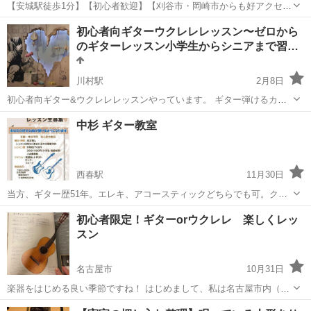
【安城駅徒歩1分】【初心者歓迎】【刈谷市・岡崎市からも好アクセ
ス】【手ぶらOK】 レンタルギター・ベースのご用意もありますの
愛知
安城市
安城駅
ギター
レッスン
初心者向ギターウクレレレッスン〜ゼロから
で、まだギターをお持ちでない方でも始められます！ ◆無料体験レッ
のギターレッスン小学生からシニアまで習…
スン実施中◆ ...
川村駅
2月8日
初心者向ギター&ウクレレレッスンやっています。 ギター弾けるカッ
コいいよなぁ〜ギター弾いてみたいけど譜面読めないし、レッスンき
愛知
名古屋市
川村駅
ギター
レッスン
中杉 ギター教室
びしくないかなぁとか。若い頃少し弾いたけどまた始めてみたいと
か。気楽にウクレレ弾けたら楽しいかもと...
西春駅
11月30日
当方、ギター歴51年。エレキ、アコースティックどちらでも可。クラ
シック、ジャズ以外ならジャンルは問いません。あなたの好きな曲が
愛知
北名古屋市
西春駅
ギター
初心者
初心者限定！ギターorウクレレ 楽しくレッ
弾けるようになります。初心者大歓迎。時間帯は要相談。レッスン費
スン
１時間2700円、30分1500円...
名古屋市
10月31日
楽器をはじめる良い季節ですね！ はじめまして、私は名古屋市内（近
郊）で楽器のギターやウクレレのレッスンをしています。 初心者の方
愛知
名古屋市
ギター
レッスン