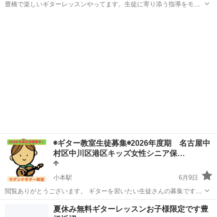
豊橋で楽しいギターレッスンやってます。生徒に寄り添う指導をモッ
トーにかなりリーズナブルな価格設定でやってます。定期イベント開
愛知
豊橋市
二川駅
ギター
レッスン
催年齢性別不問楽しいギターライフ送りましょう。一生の趣味になり
ますお子様の習い事にも学習力向上目指せます
◉ギター教室生徒募集◉2026年度期 名古屋中
村区中川区港区キッズ女性シニア保…
小本駅
6月9日
閲覧ありがとうございます。 ギターを習いたい生徒さんの募集です。
(2026年度期※定員になり次第終了です。お早めに) 『理念』 ◉ギター
愛知
名古屋市
小本駅
ギター
個人
夏休み無料ギターレッスンお子様限定です豊
を弾く先にあるものを大切に… ◉音楽を通じ豊かな人生へ自ら切り拓