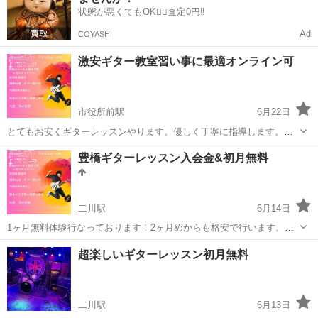
状態が悪くてもOK🙆‍♀️査定0円‼️
Ad
COYASH
激安ギター教室習い事に最適オンライン可
市役所前駅
6月22日
とてもお安くギターレッスンやります。優しく丁寧に指導します。詳
細はdmくださいこちらは豊橋で自宅にて行いますので通える方で年齢
愛知
豊橋市
市役所前駅
ギター
レッスン
豊橋ギターレッスン入会金&初月無料
性別は不問です
二川駅
6月14日
1ヶ月無料体験行なっております！2ヶ月めからも格安で行います。他
店の3/1程度ですこれからギターはじめたい方や挫折された方は是非ご
愛知
豊橋市
二川駅
ギター
無料
超楽しいギターレッスン初月無料
応募ください！優しく丁寧にわかりやすく、基礎をしっかり教えてい
きます。挫折しないやり方で！年齢...
二川駅
6月13日