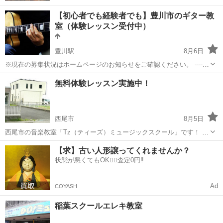
【初心者でも経験者でも】豊川市のギター教
室（体験レッスン受付中）
豊川駅
8月6日
※現在の募集状況はホームページのお知らせをご確認ください。 -------
--------------------------------- ■趣味のギター演奏をレベルアップしたい方、
愛知
豊川市
豊川駅
ギター
趣味
無料体験レッスン実施中！
これからギターを初めてみたい...
西尾市
8月5日
西尾市の音楽教室「Tz（ティーズ）ミュージックスクール」です！ ピ
アノ・サックスをはじめ、ギター・ベース・ドラム・ボーカル・ウク
愛知
西尾市
ギター
音楽教室
【求】古い人形譲ってくれませんか？
レレなどに興味のある皆様！ 老若男女問わずお問い合わせをお待ちし
状態が悪くてもOK🙆‍♀️査定0円‼️
ております。 ...
Ad
COYASH
稲葉スクールエレキ教室