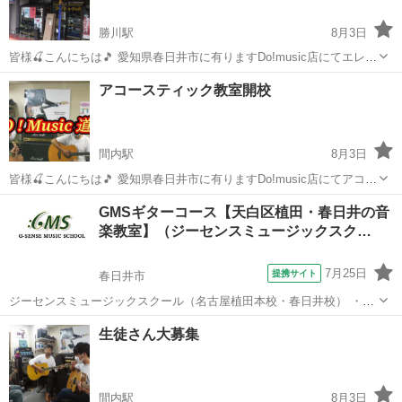
勝川駅
8月3日
皆様🍒こんにちは🎵 愛知県春日井市に有りますDo!music店にてエレキ
ギター教室のお知らせです👍️生徒さん募集中です😃曜日や時間帯は先
愛知
春日井市
勝川駅
ギター
エレキギター
アコースティック教室開校
生との相談になります😋残り1枠になりました🎸 稲葉先生による理論
やリズム、楽譜読解力...
間内駅
8月3日
皆様🍒こんにちは🎵 愛知県春日井市に有りますDo!music店にてアコー
スティックギター教室お知らせです👍️生徒さん募集中です😃曜日や時
愛知
小牧市
間内駅
ギター
リモート
GMSギターコース【天白区植田・春日井の音
間帯はオショー先生と相談です😋残り1枠となりました🎸🎸🎸 理論や
楽教室】（ジーセンスミュージックスク…
リズム、楽譜読解力や...
7月25日
提携サイト
春日井市
ジーセンスミュージックスクール（名古屋植田本校・春日井校） ・と
にかく音楽を楽しみたい！ ・スキルの壁を感じている。 ・自分の音楽
愛知
春日井市
ギター
生徒さん大募集
にさらに磨きをかけたい！ ・何か新しいことを始めてみたい！ あなた
も音楽レッスン始めてみま...
間内駅
8月3日