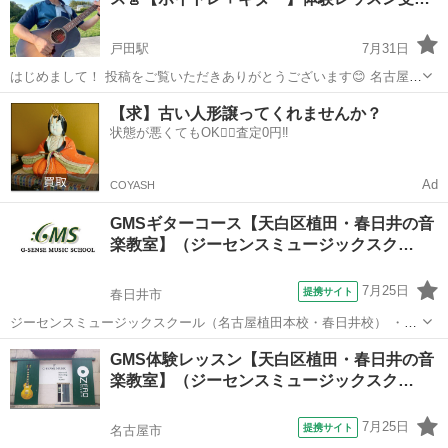
か知りたい ・詳しいレッス...
戸田駅
7月31日
はじめまして！ 投稿をご覧いただきありがとうございます😊 名古屋で
「唄う書道家」として活動している 二村（にむら）ユーリと申します
愛知
名古屋市
戸田駅
ギター
弾き語り
【求】古い人形譲ってくれませんか？
🎶 これまでボイストレーニングとギターレッスンをそれぞれ提供して
状態が悪くてもOK🙆‍♀️査定0円‼️
きましたが、「歌って弾ける...
Ad
COYASH
GMSギターコース【天白区植田・春日井の音
楽教室】（ジーセンスミュージックスク…
7月25日
提携サイト
春日井市
ジーセンスミュージックスクール（名古屋植田本校・春日井校） ・と
にかく音楽を楽しみたい！ ・スキルの壁を感じている。 ・自分の音楽
愛知
春日井市
ギター
GMS体験レッスン【天白区植田・春日井の音
にさらに磨きをかけたい！ ・何か新しいことを始めてみたい！ あなた
楽教室】（ジーセンスミュージックスク…
も音楽レッスン始めてみま...
7月25日
提携サイト
名古屋市