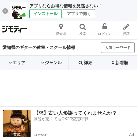
アプリならお得な情報を見逃さない！
インストール
アプリで開く
愛知県
検索
ログイン
投稿
愛知県のギターの教室・スクール情報
人気キーワード
エリア
ジャンル
詳細
新着順
【求】古い人形譲ってくれませんか？
状態が悪くてもOK🙆‍♀️査定0円‼️
Ad
COYASH