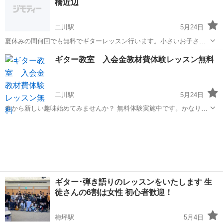
橋近辺
く 『こんなお方へ...
二川駅
5月24日
夏休みの間何回でも無料でギターレッスン行います。小さいお子さん
から高校生くらいまで限定になります。その他の方もお安くさせても
愛知
豊橋市
二川駅
ギター
夏休み
ギター教室 入会金教材費体験レッスン無料
らいますこれからギターやりたい方募集中
二川駅
5月24日
春から新しい趣味始めてみませんか？ 無料体験実施中です。かなりお
手頃な料金にしてます。生徒さんにあったやり方でレッスンやります
愛知
豊橋市
二川駅
ギター
オンライン
作曲もできるので作曲やりたい方も教えます 集客業者はお断りしま
す。
ギター･弾き語りのレッスンをいたします 生
徒さんの6割は女性 初心者歓迎！
梅坪駅
5月4日