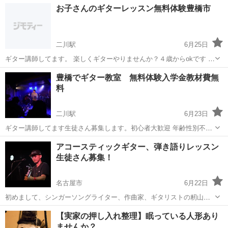
愛知
豊橋市
市役所前駅
ギター
無料
お子さんのギターレッスン無料体験豊橋市
コばっかりやられてる方などお勧めします。
二川駅
6月25日
ギター講師してます。 楽しくギターやりませんか？４歳からokです レ
ッスンはどこよりもとても安くさせてもらってます。詳細は問い合わ
愛知
豊橋市
二川駅
ギター
3歳
豊橋でギター教室 無料体験入学金教材費無
せください！ 初月は無料でレッスン行います。土日昼夜か平日夕方以
料
降のレッスンになります。余分は...
二川駅
6月23日
ギター講師してます生徒さん募集します。初心者大歓迎 年齢性別不問
です 平日19〜21時頃土日終日 趣味見つけたい方やお子様の習い事に
愛知
豊橋市
二川駅
ギター
趣味
アコースティックギター、弾き語りレッスン
最適です！ 一生の趣味娯楽になります。 音のある生活は人生を輝かせ
生徒さん募集！
ます。 月2回から増やすこ...
名古屋市
6月22日
初めまして、シンガーソングライター、作曲家、ギタリストの籾山和
輝(ﾓﾐﾔﾏｶｽﾞｷ)と申します。 この場所をお借りしてアコースティックギ
愛知
名古屋市
ギター
レッスン
【実家の押し入れ整理】眠っている人形あり
ターレッスンの生徒さんを募集したいと思います。 基本的には個人レ
ませんか？
ッスンになり【レッスン料...