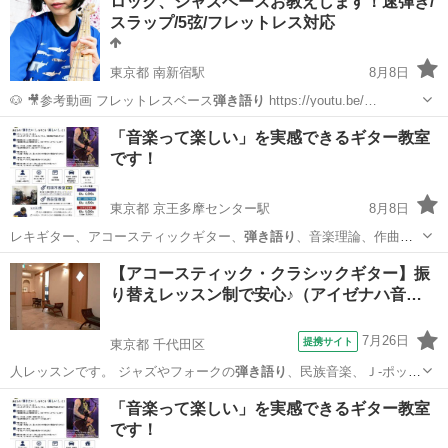
ロック、ジャズベースお教えします！速弾き/
スラップ/5弦/フレットレス対応
東京都 南新宿駅
8月8日
🐶 🎥参考動画 フレットレスベース
弾き語り
https://youtu.be/…
東京
渋谷区
南新宿駅
ベース
スラップ
「音楽って楽しい」を実感できるギター教室
です！
東京都 京王多摩センター駅
8月8日
レキギター、アコースティックギター、
弾き語り
、音楽理論、作曲・
アレンジなど…。 …
東京
多摩市
京王多摩センター駅
ギター
レッスン
【アコースティック・クラシックギター】振
り替えレッスン制で安心♪（アイゼナハ音…
7月26日
提携サイト
東京都 千代田区
人レッスンです。 ジャズやフォークの
弾き語り
、民族音楽、Ｊ-ポッ
プ、歌謡曲、演歌…
東京
千代田区
ギター
「音楽って楽しい」を実感できるギター教室
です！