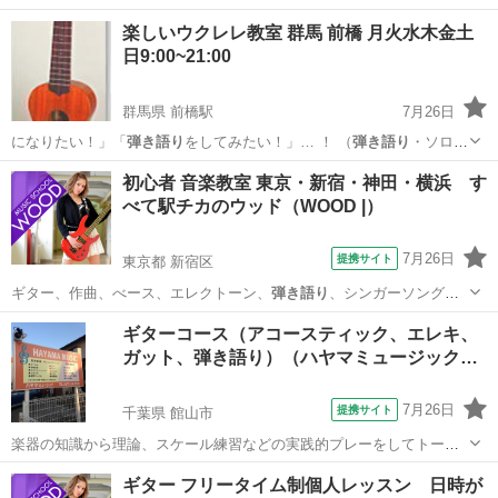
もたくさんいらっ…
愛知
名古屋市
ピアノ
楽しいウクレレ教室 群馬 前橋 月火水木金土
日9:00~21:00
群馬県 前橋駅
7月26日
になりたい！」「
弾き語り
をしてみたい！」… ！ （
弾き語り
・ソロウ
クレレ・…
群馬
前橋市
前橋駅
ウクレレ
初心者 音楽教室 東京・新宿・神田・横浜 す
べて駅チカのウッド（WOOD |）
7月26日
提携サイト
東京都 新宿区
ギター、作曲、べース、エレクトーン、
弾き語り
、シンガーソングラ
イターなどを数多く…
東京
新宿区
ボーカル
ギターコース（アコースティック、エレキ、
ガット、弾き語り）（ハヤマミュージック…
7月26日
提携サイト
千葉県 館山市
楽器の知識から理論、スケール練習などの実践的プレーをしてトータ
ル的な実力をつけてもらいます。コードを覚え、ストロークトレーニ
千葉
館山市
ギター
ギター フリータイム制個人レッスン 日時が
ング、アルペジオトレーニングなど基本的な弾き方を学んでいきま