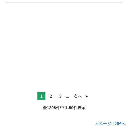
1
2
3
...
次へ
全1208件中 1-50件表示
ページTOPへ