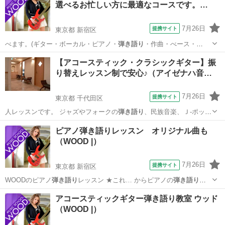
選べるお忙しい方に最適なコースです。…
す。あなたのレベルからスタート。初心者OK！
7月26日
提携サイト
東京都 新宿区
べます。(ギター・ボーカル・ピアノ・
弾き語り
・作曲・べース・
DTM) シンガソン…
東京
新宿区
ギター
【アコースティック・クラシックギター】振
り替えレッスン制で安心♪（アイゼナハ音…
7月26日
提携サイト
東京都 千代田区
人レッスンです。 ジャズやフォークの
弾き語り
、民族音楽、Ｊ-ポッ
プ、歌謡曲、演歌…
東京
千代田区
ギター
ピアノ弾き語りレッスン オリジナル曲も
（WOOD |）
7月26日
提携サイト
東京都 新宿区
WOODのピアノ
弾き語り
レッスン ★これ… からピアノの
弾き語り
を
始めたい！ ★… あの曲をピアノで
弾き語り
したい！ ★将来… etc “ピ
東京
新宿区
ピアノ
アコースティックギター弾き語り教室 ウッド
アノ
弾き語り
をマスターしたい… 会に憧れのピアノ
弾き語り
にチャレ
（WOOD |）
ンジして…