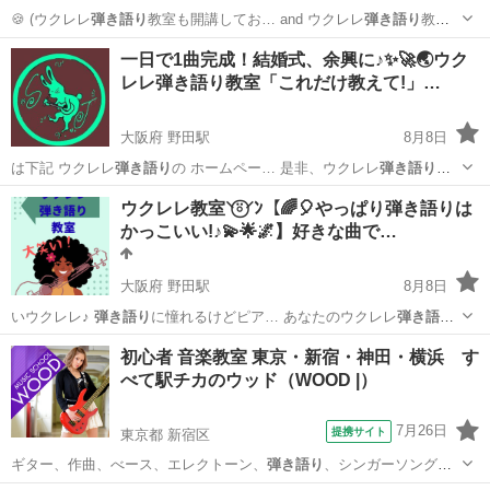
🍪 (ウクレレ
弾き語り
教室も開講してお… and ウクレレ
弾き語り
教室
ホームページ…
大阪
大阪市
野田駅
ボーカル
茶菓子
一日で1曲完成！結婚式、余興に♪✨🚀🌏ウク
レレ弾き語り教室「これだけ教えて!」…
大阪府 野田駅
8月8日
は下記 ウクレレ
弾き語り
の ホームペー… 是非、ウクレレ
弾き語り
ラ
イフを 楽し… ウクレレ
弾き語り
教室ホームページ…
大阪
大阪市
野田駅
その他
弾き語り
ウクレレ教室⸌⍤⃝⸍ﾝ【🌈🎈やっぱり弾き語りは
かっこいい!♪💫🌟🌌】好きな曲で…
大阪府 野田駅
8月8日
いウクレレ♪
弾き語り
に憧れるけどピア… あなたのウクレレ
弾き語り
ライブ！ 夢の… ウクレレ
弾き語り
教室専用ホームペ…
大阪
大阪市
野田駅
ウクレレ
初心者 音楽教室 東京・新宿・神田・横浜 す
べて駅チカのウッド（WOOD |）
7月26日
提携サイト
東京都 新宿区
ギター、作曲、べース、エレクトーン、
弾き語り
、シンガーソングラ
イターなどを数多く…