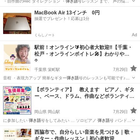
・自作曲のRec ダイレクション ・
弾き語り
レッスン まで、 声の悩
み、歌の悩み…
兵庫
西宮市
甲東園駅
ボーカル
ボイストレーニング
MacBook Air 13インチ 0円
抽選でプレゼント！応募は1分
Ad
くらしノート
駅前！オンライン🔰初心者大歓迎‼️【千葉・
松戸・オンラインボイトレ🎤】わかりや…
千葉県 栄町駅
7月29日
音程 ・表現力アップ 簡単なギター
弾き語り
のレッスンも可能です♪
━━━━━…
千葉
千葉市
栄町駅
ボーカル
音痴
【ボランティア】 教えます ピアノ、ギタ
ー、ベース、ドラム、作曲などボランティ…
岡山県 岡山駅
7月29日
に参加したい
弾き語り
をしてみたい … ソロピアノ
弾き語り
バンド演
奏 …
岡山
岡山市
岡山駅
音楽
セッション
西脇市で、自分らしい音楽を見つける｜歌・
ギター・作曲レッスン｜初心者歓迎