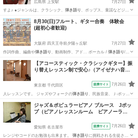
広島県 上安駅
7月27日
すよ♪ ●ジャンルは、クラシック、
弾き語り
、ポップス、童謡などジャ
ンル問わず弾…
広島
広島市
上安駅
ウクレレ
レッスン
8月30(日)フルート、ギター合奏 体験会
(超初心者歓迎)
大阪府 四天王寺前夕陽ヶ丘駅
7月27日
作詞作曲、編曲や
弾き語り
、動画制作、アド… ボーカル /
弾き語り
/デ
ィズニー /…
大阪
大阪市
四天王寺前夕陽ヶ丘駅
フルート
【アコースティック・クラシックギター】振
り替えレッスン制で安心♪（アイゼナハ音…
オリジナル曲
7月26日
提携サイト
東京都 千代田区
人レッスンです。 ジャズやフォークの
弾き語り
、民族音楽、Ｊ-ポッ
プ、歌謡曲、演歌…
東京
千代田区
ギター
ジャズ＆ポピュラーピアノ ブルース Jポッ
プ（ピアノレッスンルーム ピアノーラ…
7月26日
提携サイト
愛知県 名古屋市
レンジやコードのお勉強も出来ます。
弾き語り
に挑戦される生徒さん