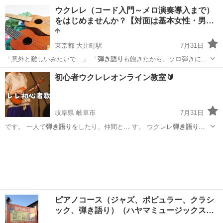
必要だと思うも…
宮城
仙台市
ギター
弾き語り
ウクレレ（コード入門～メロ演奏導入まで）
をはじめませんか？【対面は基本女性・男…
東京都 大井町駅
7月31日
「意外と難しいみたいで…」 「
弾き語り
も飽きたから、ソロ弾きに挑
戦したいな…
東京
品川区
大井町駅
音楽
初心者ウクレレオンライン教室🔰
ウクレレグループレッスン
岐阜県 岐阜市
7月31日
です。 一人で
弾き語り
をしたり、仲間と… す。 ウクレレ
弾き語り
、
ソロウクレレど…
岐阜
岐阜市
ウクレレ
弾き語り
ピアノコース（ジャズ、ポピュラー、クラシ
ック、弾き語り）（ハヤマミュージックス…