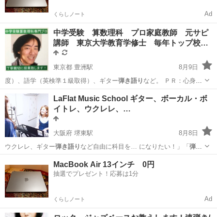
Ad
くらしノート
中学受験 算数理科 プロ家庭教師 元サピ
講師 東京大学教育学修士 毎年トップ校…
東京都 豊洲駅
8月9日
度）、語学（英検準１級取得）、ギター
弾き語り
など。 ＰＲ：心身の
健康には細心の…
東京
江東区
豊洲駅
家庭教師
算数
LaFlat Music School ギター、ボーカル・ボ
イトレ、ウクレレ、…
大阪府 堺東駅
8月8日
ウクレレ、ギター
弾き語り
など自由に科目を… になりたい！」「
弾き
語り
をしてみたい！」…
大阪
堺市
堺東駅
ギター
弾き語り
MacBook Air 13インチ 0円
抽選でプレゼント！応募は1分
Ad
くらしノート