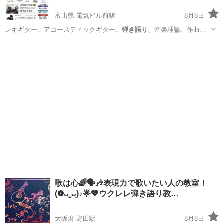
富山県 電気ビル前駅
8月8日
レキギター、アコースティックギター、
弾き語り
、音楽理論、作曲・
アレンジなど…。 …
富山
富山市
電気ビル前駅
ギター
レッスン
歌は心🌈🗣🎶表現力で歌いたい人の教室！
(❁ᴗ͈ˬᴗ͈)♪🌟💖ウクレレ弾き語り教…
大阪府 野田駅
8月8日