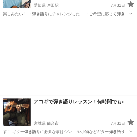
愛知県 戸田駅
7月31日
楽しみたい！ ・
弾き語り
にチャレンジした… ・ご希望に応じて
弾き語
り
レッスンも対応♪… 歴20年以上 □
弾き語り
ライブ歴10年以…
愛知
名古屋市
戸田駅
ウクレレ
スタジオ
アコギで弾き語りレッスン！何時間でも○
宮城県 仙台市
7月31日
す！ ギター
弾き語り
に必要な事はシン… や小物などギター
弾き語り
に