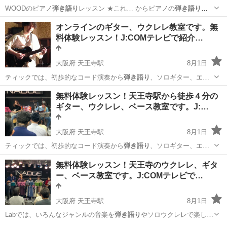
WOODのピアノ
弾き語り
レッスン ★これ… からピアノの
弾き語り
を
始めたい！ ★… あの曲をピアノで
弾き語り
したい！ ★将来… etc “ピ
東京
新宿区
ピアノ
オンラインのギター、ウクレレ教室です。無
アノ
弾き語り
をマスターしたい… 会に憧れのピアノ
弾き語り
にチャレ
料体験レッスン！J:COMテレビで紹介…
ンジして…
大阪府 天王寺駅
8月1日
ティックでは、初歩的なコード演奏から
弾き語り
、ソロギター、エレ
キでは、スウィープ…
大阪
大阪市
天王寺駅
ギター
オンライン
無料体験レッスン！天王寺駅から徒歩４分の
ギター、ウクレレ、ベース教室です。J:…
大阪府 天王寺駅
8月1日
ティックでは、初歩的なコード演奏から
弾き語り
、ソロギター、エレ
キでは、スウィープ…
大阪
大阪市
天王寺駅
ギター
ボサノヴァ
無料体験レッスン！天王寺のウクレレ、ギタ
ー、ベース教室です。J:COMテレビで…
大阪府 天王寺駅
8月1日
Labでは、いろんなジャンルの音楽を
弾き語り
やソロウクレレで楽しく
演奏できます。…