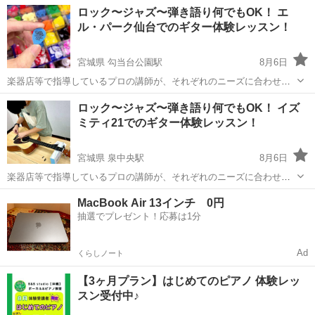
ル的な実力をつけてもらいます。コードを覚え、ストロークトレーニ
千葉
館山市
ギター
ロック〜ジャズ〜弾き語り何でもOK！ エ
ング、アルペジオトレーニングなど基本的な弾き方を学んでいきま
ル・パーク仙台でのギター体験レッスン！
す。あなたのレベルからスタート。初心者OK！
宮城県 勾当台公園駅
8月6日
楽器店等で指導しているプロの講師が、それぞれのニーズに合わせカ
リキュラムを検討し、独学ではカバーできない知識や技術、アイディ
宮城
仙台市
勾当台公園駅
ギター
パーク
ロック〜ジャズ〜弾き語り何でもOK！ イズ
アをレクチャー致します​ ・レッスン対象楽器 アコースティクギター、
ミティ21でのギター体験レッスン！
エレキギター、クラシック...
宮城県 泉中央駅
8月6日
楽器店等で指導しているプロの講師が、それぞれのニーズに合わせカ
リキュラムを検討し、独学ではカバーできない知識や技術、アイディ
宮城
仙台市
泉中央駅
ギター
弾き語り
MacBook Air 13インチ 0円
アをレクチャー致します​ ・レッスン対象楽器 アコースティクギター、
抽選でプレゼント！応募は1分
エレキギター、クラシック...
Ad
くらしノート
【3ヶ月プラン】はじめてのピアノ 体験レッ
スン受付中♪