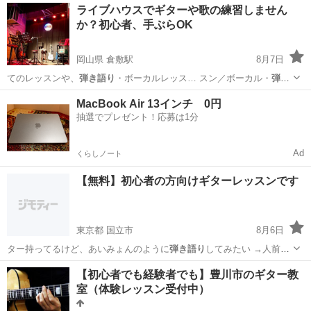
東京
新宿区
ボーカル
ライブハウスでギターや歌の練習しません
か？初心者、手ぶらOK
岡山県 倉敷駅
8月7日
てのレッスンや、
弾き語り
・ボーカルレッス… スン／ボーカル・
弾き
語り
レッスン ・ステ…
岡山
倉敷市
倉敷駅
音楽
レッスン
MacBook Air 13インチ 0円
抽選でプレゼント！応募は1分
Ad
くらしノート
【無料】初心者の方向けギターレッスンです
東京都 国立市
8月6日
ター持ってるけど、あいみょんのように
弾き語り
してみたい →人前で
演奏してみたい…
東京
国立市
ギター
初心者
【初心者でも経験者でも】豊川市のギター教
室（体験レッスン受付中）