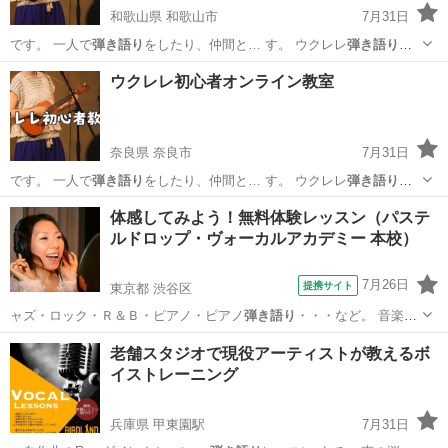
和歌山県 和歌山市
7月31日
です。 一人で
弾き語り
をしたり、仲間と… す。 ウクレレ
弾き語り
、
ソロウクレレど…
和歌山
和歌山市
ウクレレ
オンライン
ウクレレ初心者オンライン教室
奈良県 奈良市
7月31日
です。 一人で
弾き語り
をしたり、仲間と… す。 ウクレレ
弾き語り
、
ソロウクレレど…
奈良
奈良市
ウクレレ
オンライン
体感してみよう！無料体験レッスン（パステ
ルドロップ・ヴォーカルアカデミー 本校）
7月26日
提携サイト
東京都 渋谷区
ャズ・ロック・Ｒ＆Ｂ・ピアノ・ピアノ
弾き語り
・・・など。 音楽理
論、作詞・作曲、…
東京
渋谷区
ボーカル
老舗スタジオで現役アーティストが教えるボ
イストレーニング
兵庫県 甲東園駅
7月31日