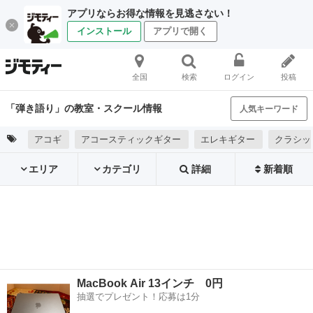
アプリならお得な情報を見逃さない！
インストール
アプリで開く
全国
検索
ログイン
投稿
「弾き語り」の教室・スクール情報
人気キーワード
アコギ
アコースティックギター
エレキギター
クラシッ
エリア
カテゴリ
詳細
新着順
MacBook Air 13インチ 0円
抽選でプレゼント！応募は1分