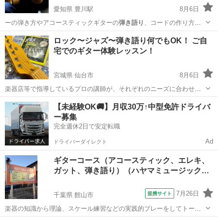
愛知県 豊川駅
8月6日
ーの弾き方やアコースティックギターの
弾き語り
、コードの作り方、
アドリブの弾き方等…
愛知
豊川市
豊川駅
ギター
趣味
ロック〜ジャズ〜弾き語り何でもOK！ ご自
宅でのギター体験レッスン！
宮城県 仙台市
8月6日
楽器店等で指導しているプロの講師が、それぞれのニーズに合わせカ
リキュラムを検討し、独学ではカバーできない知識や技術、アイディ
宮城
仙台市
ギター
レッスン
【未経験OK🚚】月収30万↑中型免許ドライバ
アをレクチャー致します​ ・レッスン対象楽器 アコースティクギター、
ー募集
エレキギター、クラシック...
完全週休2日で安定転職
Ad
ドライバーダイレクト
ギターコース（アコースティック、エレキ、
ガット、弾き語り）（ハヤマミュージック…
7月26日
提携サイト
千葉県 館山市
楽器の知識から理論、スケール練習などの実践的プレーをしてトータ