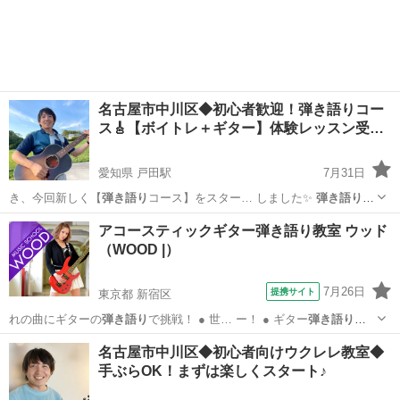
大阪
大阪市
天王寺駅
ウクレレ
弾き語り
名古屋市中川区◆初心者歓迎！弾き語りコー
ス🎸【ボイトレ＋ギター】体験レッスン受…
愛知県 戸田駅
7月31日
き、今回新しく【
弾き語り
コース】をスター… しました✨
弾き語り
コ
ースとは？ ・… 📣 特徴 ・
弾き語り
に特化したカリキ… ー歴20年以
愛知
名古屋市
戸田駅
ギター
弾き語り
アコースティックギター弾き語り教室 ウッド
上・
弾き語り
ライブ歴10年以…
（WOOD |）
7月26日
提携サイト
東京都 新宿区
れの曲にギターの
弾き語り
で挑戦！ ● 世… ー！ ● ギター
弾き語り
で
ライブに出演！… 弾きながら歌う『
弾き語り
』はとても素敵で… いる
東京
新宿区
ギター
名古屋市中川区◆初心者向けウクレレ教室◆
人もギターの
弾き語り
チャレンジしてみ… WOODのギター
弾き語り
コ
手ぶらOK！まずは楽しくスタート♪
ースは、趣味の…