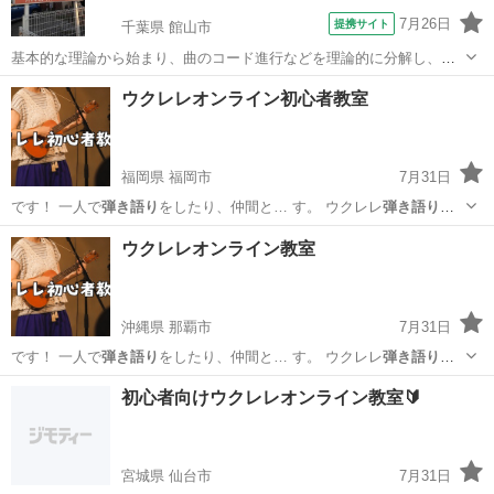
7月26日
提携サイト
千葉県 館山市
基本的な理論から始まり、曲のコード進行などを理論的に分解し、ど
のようなスケールが使えるのかなどを勉強していきます。そして、実
千葉
館山市
ピアノ
ウクレレオンライン初心者教室
践のプレーの中でそれを生かし、さらに色々なテクニックや音楽性を
学びましょう。ピアノのコードを理論的に...
福岡県 福岡市
7月31日
です！ 一人で
弾き語り
をしたり、仲間と… す。 ウクレレ
弾き語り
、
ソロウクレレど…
福岡
福岡市
音楽
弾き語り
ウクレレオンライン教室
沖縄県 那覇市
7月31日
です！ 一人で
弾き語り
をしたり、仲間と… す。 ウクレレ
弾き語り
、
ソロウクレレど…
沖縄
那覇市
ウクレレ
弾き語り
初心者向けウクレレオンライン教室🔰
宮城県 仙台市
7月31日