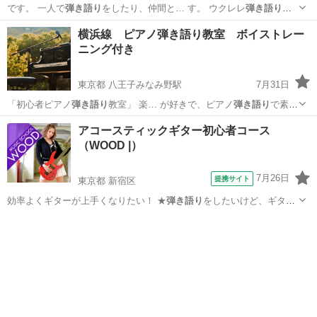
です。 一人で
弾き語り
をしたり、仲間と… す。 ウクレレ
弾き語り
、
ソロウクレレど…
宮城
仙台市
ウクレレ
弾き語り
横浜線 ピアノ弾き語り教室 ボイストレー
ニング付き
東京都 八王子みなみ野駅
7月31日
「初心者ピアノ
弾き語り
教室」 楽… が好きで、ピアノ
弾き語り
で素敵
に歌えるよ… ってから、ピアノ
弾き語り
を始めても大丈夫… 「ピアノ
東京
八王子市
八王子みなみ野駅
ピアノ
弾き語り
アコースティックギター初心者コース
弾き語り
教室」 バ… す。素敵なピアノ
弾き語り
ができるように、…
（WOOD |）
7月26日
提携サイト
東京都 新宿区
効率よくギターが上手くなりたい！ ★
弾き語り
をしたいけど、ギター
が弾けない！ ★…
東京
新宿区
ギター