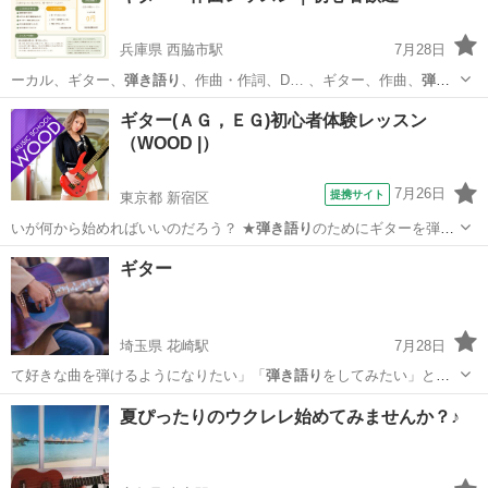
兵庫県 西脇市駅
7月28日
ーカル、ギター、
弾き語り
、作曲・作詞、D… 、ギター、作曲、
弾き
語り
、宅録相談など、…
兵庫
西脇市
西脇市駅
ボーカル
弾き語り
ギター(ＡＧ，ＥＧ)初心者体験レッスン
（WOOD |）
7月26日
提携サイト
東京都 新宿区
いが何から始めればいいのだろう？ ★
弾き語り
のためにギターを弾き
たい！ ★将来は…
東京
新宿区
ギター
ギター
埼玉県 花崎駅
7月28日
て好きな曲を弾けるようになりたい」「
弾き語り
をしてみたい」とい
う完全初心者の方に…
埼玉
加須市
花崎駅
ギター
初心者
夏ぴったりのウクレレ始めてみませんか？♪