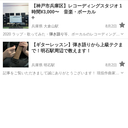
【神戸市兵庫区】レコーディングスタジオ 1
時間¥3,000〜 音楽・ボーカル
兵庫県 大倉山駅
8月2日
2020 ラップ・歌ってみた・
弾き語り
等、ボーカルのレコーディングが
できま…
兵庫
神戸市
大倉山駅
ボーカル
ラップ
【ギターレッスン】弾き語りから上級テクま
で！明石駅周辺で教えます！
兵庫県 明石駅
8月2日
記事をご覧いただきまして誠にありがとうございます！ 現役作曲家、
ギタリストが明石駅周辺のカラオケでギターレッスンいたします！ ギ
兵庫
神戸市
明石駅
ギター
弾き語り
ターを買ってみたもののどう練習すればいいのかわからない初心者様
から もっとレベ...