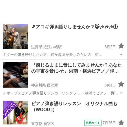
🎵アコギ弾き語りしませんか？😸🎶🎶🎶①
滋賀県 近江八幡駅
8月2日
ギターの
弾き語り
したい方、何か趣味を楽しみたい方、短…
滋賀
近江八幡市
近江八幡駅
ギター
弾き語り
『感じるままに音にしてみませんか？あなた
の宇宙を音に-☆』湘南・横浜ピアノ／弾…
神奈川県 藤沢駅
8月1日
ルポップスピアノ
弾き語り
シンガーソングラ… ・横浜でピアノ・
弾き
語り
他 の レッス… スン #ピアノ
弾き語り
レッスン #湘…
神奈川
藤沢市
藤沢駅
音楽
弾き語り
ピアノ弾き語りレッスン オリジナル曲も
（WOOD |）
7月26日
提携サイト
東京都 新宿区