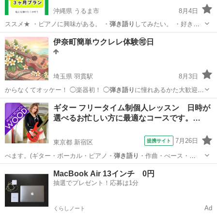
沖縄県 うるま市
8月4日
ススメ★ ・ピアノに興味がある。 ・
弾き語り
してみたい。 ・好きな
曲を弾けるよう…
沖縄
うるま市
ピアノ
レッスン
伊奈町簡単ウクレレ体験🉑日
埼玉県 羽貫駅
8月3日
からなくてオッケー！ ◯楽器初！ ◯
弾き語り
に憧れあるかた大歓迎！
◯女性限定、…
埼玉
上尾市
羽貫駅
その他
サークル
ギター フリータイム制個人レッスン 日時が
選べるお忙しい方に最適なコースです。…
7月26日
提携サイト
東京都 新宿区
べます。(ギター・ボーカル・ピアノ・
弾き語り
・作曲・べース・
DTM) シンガソン…
東京
新宿区
ギター
MacBook Air 13インチ 0円
抽選でプレゼント！応募は1分
Ad
くらしノート