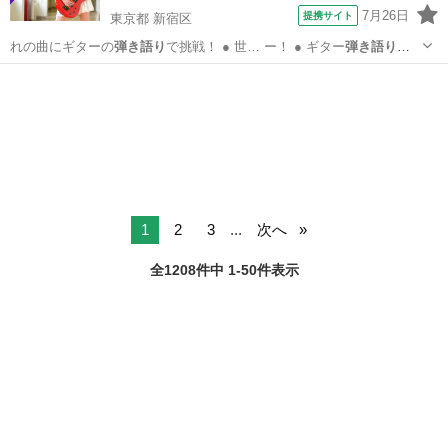
7月26日
提携サイト
東京都 新宿区
れの曲にギターの
弾き語り
で挑戦！ ● 世… ー！ ● ギター
弾き語り
で
ライブに出演！… 弾きながら歌う『
弾き語り
』はとても素敵で… いる
東京
新宿区
ギター
人もギターの
弾き語り
チャレンジしてみ… WOODのギター
弾き語り
コ
ースは、趣味の…
1
2
3
...
次へ
全1208件中 1-50件表示