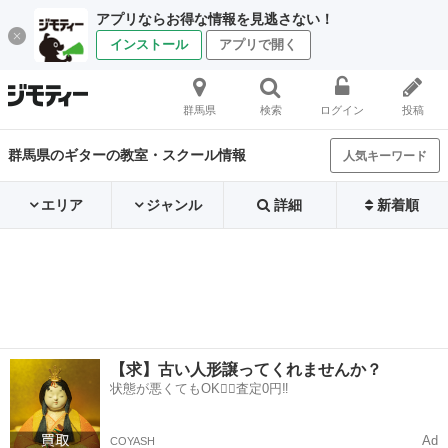
アプリならお得な情報を見逃さない！
インストール
アプリで開く
群馬県
検索
ログイン
投稿
群馬県のギターの教室・スクール情報
人気キーワード
エリア
ジャンル
詳細
新着順
【求】古い人形譲ってくれませんか？
状態が悪くてもOK🙆‍♀️査定0円‼️
Ad
COYASH