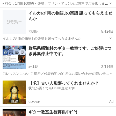
• 料金：1時間1000円 • 楽譜：プリントでよければ無料でご提供します
• 対象：まったくの初心者〜ある程度弾ける方まで歓迎 • 内容：楽器は
群馬
前橋市
新前橋駅
ギター
クラシックギター
イルカの｢雨の物語｣の楽譜 譲ってもらえませ
クラシックギター中心ですが、曲はポップスがほとんどです • ...
んか
渋川駅
5月24日
イルカの｢雨の物語｣ の楽譜を譲ってもらえませんか
群馬
渋川市
渋川駅
ギター
群馬県昭和村のギター教室です。ご好評につ
き募集停止中です。
岩本駅
2月14日
〇レッスンについて 場所／代表自宅内(住所はお問い合わせの際お伝
え) 日時／週一回、平日19:00~20:30までの90分間（曜日は入会者様と
群馬
利根郡
岩本駅
ギター
公民館
【求】古い人形譲ってくれませんか？
相談のうえ決定） 月謝／3,500円 形式／1枠最大3名までのグルー...
状態が悪くてもOK🙆‍♀️査定0円‼️
Ad
COYASH
ギター教室生徒募集中(^^)