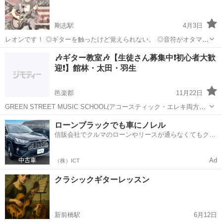
を当ててみてはいかがでしょう。 ...
剛志駅
4月3日
レオンです！ ◎ギターを触ったけど覚えられない。 ◎音符がオタマジ
ャクシに見える。 ◎続かない。 ◎Fが出来ない。 ◎好きな曲をギター
群馬
伊勢崎市
剛志駅
ギター
レッスン
🎶ギター教室🎶【生徒さん募集中❗️初心者大歓
で弾きたい。 ◎費用が高い。 ！そんな方！ レオンはプロで活躍...
迎❗️】館林・太田・羽生
邑楽郡
11月22日
GREEN STREET MUSIC SCHOOL(アコースティック・エレキ両方あ
ります) ・まだギターに触ったことがない方 ・全くの初心者の方 大歓
群馬
邑楽郡
ギター
初心者
ローンブラックでも車にノレル
迎です！ マンツーマンなので、ご安心してレッスンを受講していた...
信販会社でクルマのローンやリースが通らなくてもクル
マをご利用いただけるサービスがあります！
Ad
（株）ICT
クラシックギターレッスン
新前橋駅
6月12日