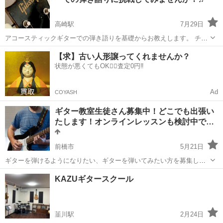
まった過去がある.....
高崎駅
7月29日
アコースティックギターでの弾き語りを基礎からお教えします。 チュ
ーニング？コード？弦の張替え？教則本を見ても何もわからない...と
群馬
高崎市
高崎駅
ギター
アコースティックギター
【求】古い人形譲ってくれませんか？
いう方もご安心！ 何から始めていいかわからない...挫折してしまった
状態が悪くてもOK🙆‍♀️査定0円‼️
過去がある.....
Ad
COYASH
ギター教室生徒さん募集中！どこでも出張い
たします！オンラインレッスンも検討中で…
前橋市
5月21日
ギターを弾けるようになりたい、ギターを弾いてみたい方を募集して
います。 どこでにでも出張指導いたします。 料金は一時間1500円で
群馬
前橋市
ギター
料金
KAZUギタースクール
す。 オンラインレッスンも可能です。（一時間1000円） お気軽にお
問い合わせください！
韮川駅
2月24日