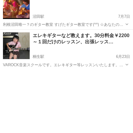
沼田駅
7月7日
利根沼田唯一？のギター教室 すげたギター教室です(^^) ☆あなたの挑
戦をサポートします！ ・初心者さん、子供さん大歓迎 ・マンツーマン
群馬
利根郡
沼田駅
ギター
レッスン
エレキギターなど教えます。30分料金￥2200
個人レッスン ・エレキギター、アコースティックギター どちらも可
～１回だけのレッスン、出張レッス…
・初回１時間無料体...
桐生駅
6月23日
VAROCK音楽スクールです。エレキギター等レッスンいたします。
￥2200～１回だけのレッスンも可能です。楽器その他（エレキギタ
群馬
桐生市
桐生駅
ギター
ー、エレキベース、ドラム、ヴォーカル、クラシックギター、アコー
スティックギター、ウクレレ、カラオ...