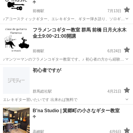
前橋駅
7月13日
♪アコースティックギター、エレキギター、ギター弾き語り、ソロギタ
ーなど マンツーマンレッスン・ペアレッスンの音楽教室です♪ 初心者
群馬
前橋市
前橋駅
ギター
フラメンコギター教室 群馬 前橋 日月火水木
の方から経験者の方、男女年齢問わず、心から音楽を楽しんで頂くた
金土9:00~21:00開講
めに、生徒様一人一人の目...
前橋駅
6月24日
♪マンツーマンのフラメンコギター教室です。♪ 初心者の方から経験者
の方、男女年齢問わず、心から音楽を楽しんで頂くために、生徒様一
群馬
前橋市
前橋駅
ギター
初心者ですが
人一人の目標や想いに合わせたレッスンをご提供します。 「ギターを
始めてみたけど、何か...
群馬総社駅
4月21日
エレキギター習いたいです 出来れば無料で
群馬
高崎市
群馬総社駅
ギター
初心者
B'na Studio | 箕郷町の小さなギター教室
高崎駅
4月6日