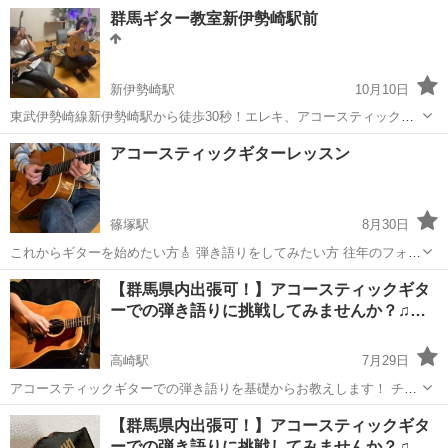
た。コードがうまく押さえられず、 「自分には向いていない」と、あ
群馬
高崎市
ギター
レッスン
群馬ギター教室新伊勢崎駅前
きらめてしまった。Takasaki Guitar Studioでは、 好きな曲を使ったマ
ンツーマンレ...
新伊勢崎駅
10月10日
東武伊勢崎線新伊勢崎駅から徒歩30秒！エレキ、アコースティック、
フラメンコetc.. ライブ経験豊富な講師と終始楽しいレッスン！これか
群馬
伊勢崎市
新伊勢崎駅
ギター
レッスン
アコースティックギターレッスン
らギターを始めたい、どこから始めればいいかわからない初心者の方
歓迎します。気軽に無料体験レ...
篠塚駅
8月30日
これからギターを始めたい方🎸 弾き語りをしてみたい方 往年のフォー
クソング PPM S&G 70年代邦楽フォーク等 その他曲目は自由でも大丈
群馬
邑楽郡
篠塚駅
ギター
アコースティックギター
【群馬県内出張可！】アコースティックギタ
夫です。 個人レッスン 2時間1500円 10時〜20時 ご希望に合...
ーでの弾き語りに挑戦してみませんか？♫…
高崎駅
7月29日
アコースティックギターでの弾き語りを基礎からお教えします！ チュ
ーニング？コード？ギターの構え方？教則本を見ても何もわからな
群馬
高崎市
高崎駅
ギター
レッスン
【群馬県内出張可！】アコースティックギタ
い...という方もご安心◎ 何から始めていいかわからない...挫折してし
ーでの弾き語りに挑戦してみませんか？♫