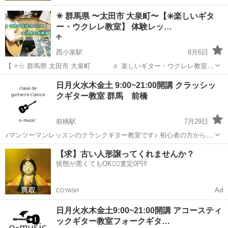
✴️ 群馬県 〜太田市 大泉町〜【✳️楽しいギタ
ー・ウクレレ教室】 体験レッ…
西小泉駅
8月6日
【 ⭐️☆ 群馬県 太田市 大泉町 ♬ 楽しいギター・ウクレレ教室
☆☆ 】 (⭐️⭐️⭐️ ♪ 入会キャンぺーンを実施中 1レッスン3500円～（月3回
群馬
邑楽郡
西小泉駅
ギター
レッスン
日月火水木金土 9:00~21:00開講 クラッシッ
コース）) ♪ ご覧いただきありがとうご...
クギター教室 群馬 前橋
前橋駅
7月29日
♪マンツーマンレッスンのクラシクギター教室です♪ 初心者の方から経
験者の方、男女年齢問わず、心から音楽を楽しんで頂くために、生徒
群馬
前橋市
前橋駅
ギター
【求】古い人形譲ってくれませんか？
様一人一人の目標や想いに合わせたレッスンをご提供します。 「ギタ
状態が悪くてもOK🙆‍♀️査定0円‼️
ーを始めてみたけど、...
Ad
COYASH
日月火水木金土9:00~21:00開講 アコースティ
ックギター教室フォークギタ…