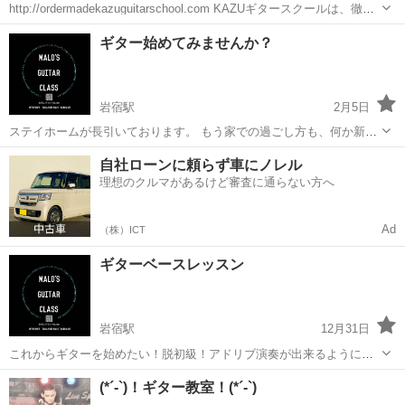
http://ordermadekazuguitarschool.com KAZUギタースクールは、徹底
的に「初心者のスタートアップ」にこだわったギター教室です。 なぜ
群馬
太田市
韮川駅
ギター
初心者
ギター始めてみませんか？
スタートアップにこだわるか…それは、将来にわたっ...
岩宿駅
2月5日
ステイホームが長引いております。 もう家での過ごし方も、何か新し
い物を取り入れないとなかなか 退屈ですね。 そんな中、ギター始めて
群馬
みどり市
岩宿駅
ギター
リモート
自社ローンに頼らず車にノレル
みませんか？ ギター、分かればとても簡単な楽器なんです。 コードの
理想のクルマがあるけど審査に通らない方へ
簡単な覚え方から、アドリ...
Ad
（株）ICT
ギターベースレッスン
岩宿駅
12月31日
これからギターを始めたい！脱初級！アドリブ演奏が出来るようにな
りたい！ レコーディングしてCDにしてみたい！ そんな方に最適なク
群馬
みどり市
岩宿駅
ギター
アドリブ
(*´-`)！ギター教室！(*´-`)
ラスです。 コロナ禍、ステイホームの退屈な時間を楽器演奏にお時間