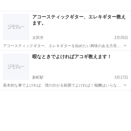
アコースティックギター、エレキギター教え
ます。
太田市
2月25日
アコースティックギター、エレキギターを始めたい興味のある方良け
ればご指導致します。コードの成り立ち、アドリブの弾き方、機材選
群馬
太田市
ギター
エレキギター
暇なときでよければアコギ教えます！
びなど、サポートさせて頂きます。 １時間600円～、初心者の方、興
味ある方良かったら連絡ください。
新町駅
3月17日
基本的な事でよければ、僕の分かる範囲でよければ！報酬はいらな
い！笑 ジュースやうどんでいい
群馬
佐波郡
新町駅
ギター
アコギ