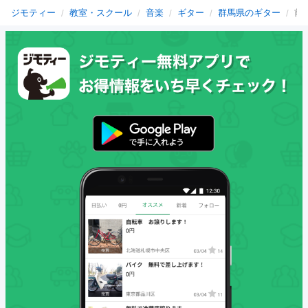
ジモティー
教室・スクール
音楽
ギター
群馬県のギター
前