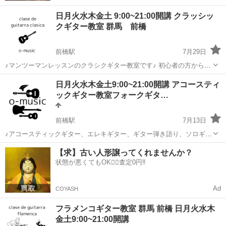
日月火水木金土 9:00~21:00開講 クラッシッ
クギター教室 群馬 前橋
前橋駅
7月29日
♪マンツーマンレッスンのクラシクギター教室です♪ 初心者の方から経
験者の方、男女年齢問わず、心から音楽を楽しんで頂くために、生徒
群馬
前橋市
前橋駅
ギター
日月火水木金土9:00~21:00開講 アコースティ
様一人一人の目標や想いに合わせたレッスンをご提供します。 「ギタ
ックギター教室フォークギタ…
ーを始めてみたけど、...
前橋駅
7月13日
♪アコースティックギター、エレキギター、ギター弾き語り、ソロギタ
ーなど マンツーマンレッスン・ペアレッスンの音楽教室です♪ 初心者
群馬
前橋市
前橋駅
ギター
【求】古い人形譲ってくれませんか？
の方から経験者の方、男女年齢問わず、心から音楽を楽しんで頂くた
状態が悪くてもOK🙆‍♀️査定0円‼️
めに、生徒様一人一人の目...
Ad
COYASH
フラメンコギター教室 群馬 前橋 日月火水木
金土9:00~21:00開講