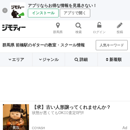
アプリならお得な情報を見逃さない！
インストール
アプリで開く
群馬県
検索
ログイン
投稿
群馬県 前橋駅のギターの教室・スクール情報
人気キーワード
エリア
ジャンル
詳細
新着順
【求】古い人形譲ってくれませんか？
状態が悪くてもOK🙆‍♀️査定0円‼️
Ad
COYASH