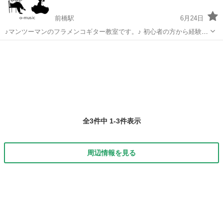
前橋駅
6月24日
♪マンツーマンのフラメンコギター教室です。♪ 初心者の方から経験者
の方、男女年齢問わず、心から音楽を楽しんで頂くために、生徒様一
群馬
前橋市
前橋駅
ギター
人一人の目標や想いに合わせたレッスンをご提供します。 「ギターを
始めてみたけど、何か...
全3件中 1-3件表示
周辺情報を見る