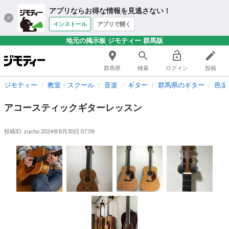
アプリならお得な情報を見逃さない！
インストール
アプリで開く
地元の掲示板 ジモティー 群馬版
群馬県
検索
ログイン
投稿
ジモティー
教室・スクール
音楽
ギター
群馬県のギター
邑楽
アコースティックギターレッスン
投稿ID: zucho
2024年8月30日 07:09