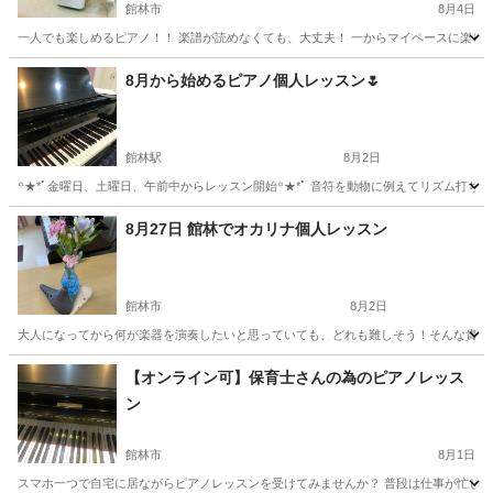
館林市
8月4日
一人でも楽しめるピアノ！！ 楽譜が読めなくても、大丈夫！ 一からマイペースに楽しみ
群馬
館林市
その他
オカリナ
8月から始めるピアノ個人レッスン🌷
館林駅
8月2日
꙳★*ﾟ金曜日、土曜日、午前中からレッスン開始꙳★*ﾟ 音符を動物に例えてリズム打ち
群馬
館林市
館林駅
その他
リズム
8月27日 館林でオカリナ個人レッスン
館林市
8月2日
大人になってから何が楽器を演奏したいと思っていても、どれも難しそう！そんな貴方に
群馬
館林市
その他
オカリナ
【オンライン可】保育士さんの為のピアノレッス
ン
館林市
8月1日
スマホ一つで自宅に居ながらピアノレッスンを受けてみませんか？ 普段は仕事が忙しく