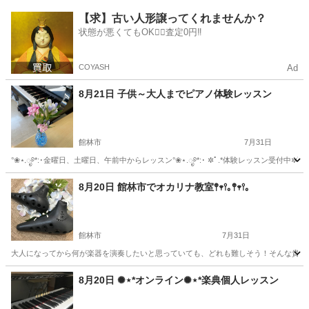
群馬
館林市
ピアノ
ピアノレッスン
【求】古い人形譲ってくれませんか？
状態が悪くてもOK🙆‍♀️査定0円‼️
COYASH
Ad
8月21日 子供～大人までピアノ体験レッスン
館林市
7月31日
°❀⋆.ೃ࿔*:･金曜日、土曜日、午前中からレッスン°❀⋆.ೃ࿔*:･ ✲ﾟ.*体験レッスン
群馬
館林市
ピアノ
レッスン
8月20日 館林市でオカリナ教室𖤣𖥧𖥣｡𖤣𖥧𖥣｡
館林市
7月31日
大人になってから何が楽器を演奏したいと思っていても、どれも難しそう！そんな貴方に
群馬
館林市
その他
オカリナ
8月20日 ✺⋆*オンライン✺⋆*楽典個人レッスン