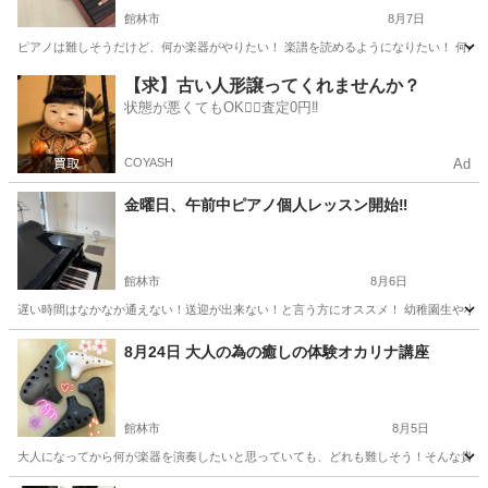
館林市
8月7日
ピアノは難しそうだけど、何か楽器がやりたい！ 楽譜を読めるようになりたい！ 何か趣
群馬
館林市
ピアノ
【求】古い人形譲ってくれませんか？
状態が悪くてもOK🙆‍♀️査定0円‼️
COYASH
Ad
金曜日、午前中ピアノ個人レッスン開始‼️
館林市
8月6日
遅い時間はなかなか通えない！送迎が出来ない！と言う方にオススメ！ 幼稚園生や小学生低学年
群馬
館林市
その他
リズム
8月24日 大人の為の癒しの体験オカリナ講座
館林市
8月5日
大人になってから何が楽器を演奏したいと思っていても、どれも難しそう！そんな貴方に