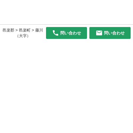
邑楽郡 > 邑楽町 > 藤川
問い合わせ
問い合わせ
（大字）
初めての方へ
利用規約
プライバシーポリシー
プライバシー・ステートメント
健全化に資する運用方針
お問い合わせ
運営会社
サイトマップ
ご利用ガイド
フリーワードで探す
PC版で表示
都道府県選択
特定商取引法の表示
利用者情報の外部送信について