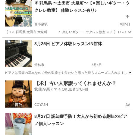
群馬
館林市
その他
✴️ 群馬県 〜太田市 大泉町〜【✳️楽しいギター・ウ
クレレ教室】 体験レッスン有り♪
西小泉駅
8月5日
【 ⭐️☆ 群馬県 太田市 大泉町 ♬ 楽しいギター・ウクレレ教室 ☆☆ 】 (⭐️⭐️⭐️ ♪
群馬
邑楽郡
西小泉駅
ギター
レッスン
8月25日 ピアノ体験レッスンIN館林
館林市
8月4日
ピアノは音楽の基本なので他の楽器をやりたいと思った時もスムーズに入れますし、ストレ
群馬
館林市
ピアノ
レッスン
【求】古い人形譲ってくれませんか？
状態が悪くてもOK🙆‍♀️査定0円‼️
COYASH
Ad
8月27日 認知症予防！大人から初める趣味のピア
ノ個人レッスン