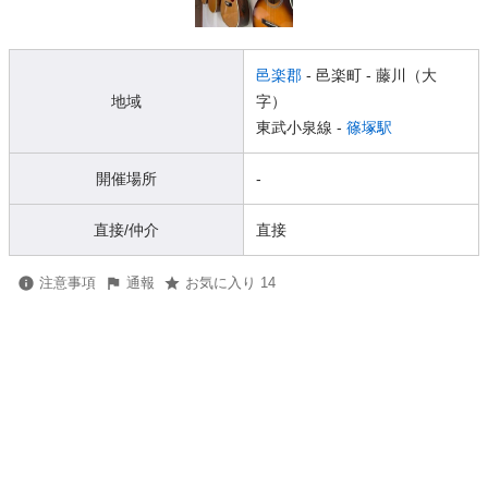
邑楽郡
- 邑楽町
- 藤川（大
地域
字）
東武小泉線 -
篠塚駅
開催場所
-
直接/仲介
直接
注意事項
通報
お気に入り 14