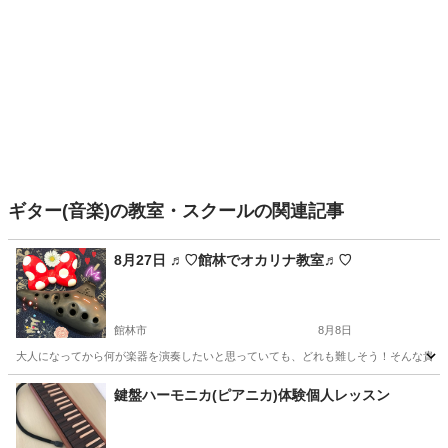
ギター(音楽)の教室・スクールの関連記事
8月27日 ♬︎♡館林でオカリナ教室♬︎♡
館林市
8月8日
大人になってから何が楽器を演奏したいと思っていても、どれも難しそう！そんな貴方に
群馬
館林市
その他
オカリナ
鍵盤ハーモニカ(ピアニカ)体験個人レッスン