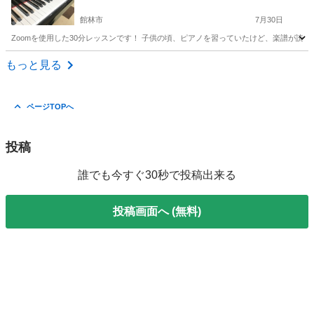
館林市
7月30日
Zoomを使用した30分レッスンです！ 子供の頃、ピアノを習っていたけど、楽譜が読
群馬
館林市
その他
オカリナ
もっと見る
ページTOPへ
投稿
誰でも今すぐ30秒で投稿出来る
投稿画面へ (無料)