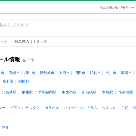
地元の掲示板 ジモティー
ミック
群馬県のリトミック
ール情報
全12件
橋市
高崎市
桐生市
伊勢崎市
太田市
沼田市
館林市
渋川市
藤岡市
多野郡
利根郡
北高崎駅
桐生駅
群馬藤岡駅
中之条駅
新前橋駅
木崎駅
小泉町駅
ター
ピアノ
サックス
カラオケ
バイオリン
ドラム
ウクレレ
二胡
仲介