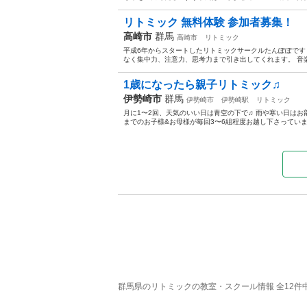
リトミック 無料体験 参加者募集！
高崎市
群馬
高崎市
リトミック
平成6年からスタートしたリトミックサークルたんぽぽです
なく集中力、注意力、思考力まで引き出してくれます。 音楽
1歳になったら親子リトミック♫
伊勢崎市
群馬
伊勢崎市
伊勢崎駅
リトミック
月に1〜2回、天気のいい日は青空の下で♫ 雨や寒い日はお
までのお子様&お母様が毎回3〜6組程度お越し下さっています
群馬県のリトミックの教室・スクール情報 全12件中 