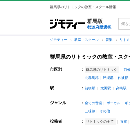
群馬県のリトミックの教室・スクール情報
群馬版
都道府県選択
ジモティー
教室・スクール
音楽
リト
群馬県のリトミックの教室・スク
市区郡
：
群馬県のリトミック
前
北群馬郡
邑楽郡
佐波郡
駅
：
前橋駅
太田駅
高崎駅
ジャンル
：
全ての音楽
ボーカル
ギ
三味線
その他
投稿者
：
リトミックの全て
直接