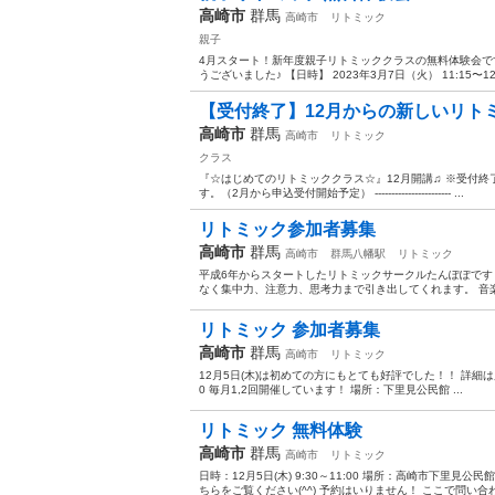
高崎市
群馬
高崎市
リトミック
親子
4月スタート！新年度親子リトミッククラスの無料体験会で
うございました♪ 【日時】 2023年3月7日（火） 11:15〜12:
【受付終了】12月からの新しいリト
高崎市
群馬
高崎市
リトミック
クラス
『☆はじめてのリトミッククラス☆』12月開講♫ ※受付終
す。（2月から申込受付開始予定） ----------------------- ...
リトミック参加者募集
高崎市
群馬
高崎市
群馬八幡駅
リトミック
平成6年からスタートしたリトミックサークルたんぽぽです
なく集中力、注意力、思考力まで引き出してくれます。 音楽
リトミック 参加者募集
高崎市
群馬
高崎市
リトミック
12月5日(木)は初めての方にもとても好評でした！！ 詳細は別のP
0 毎月1,2回開催しています！ 場所：下里見公民館 ...
リトミック 無料体験
高崎市
群馬
高崎市
リトミック
日時：12月5日(木) 9:30～11:00 場所：高崎市下里見
ちらをご覧ください(^^) 予約はいりません！ ここで問い合わ