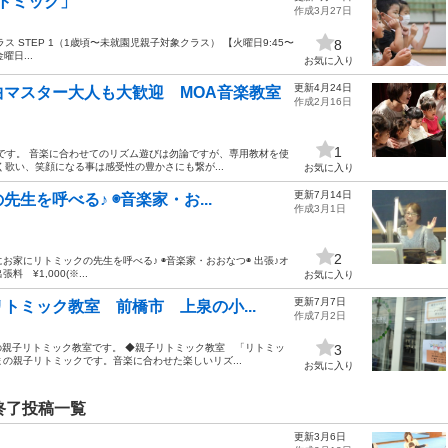
トミック」
作成3月27日
 STEP 1（1歳頃〜未就園児親子対象クラス） 【火曜日9:45〜
8
曜日...
お気に入り
更新4月24日
マスター大人も大歓迎 MOA音楽教室
作成2月16日
1
室です。 音楽に合わせてのリズム遊びは勿論ですが、専用教材を使
歌い、笑顔になる事は感受性の豊かさにも繋が...
お気に入り
更新7月14日
生を呼べる♪ ◉音楽家・お...
作成3月1日
2
お家にリトミックの先生を呼べる♪ ◉音楽家・おおなつ◉ 出張♪オ
¥1,000(※...
お気に入り
更新7月7日
トミック教室 前橋市 上泉の小...
作成7月2日
親子リトミック教室です。 ◆親子リトミック教室 「リトミッ
3
まの親子リトミックです。音楽に合わせた楽しいリズ...
お気に入り
終了投稿一覧
更新3月6日