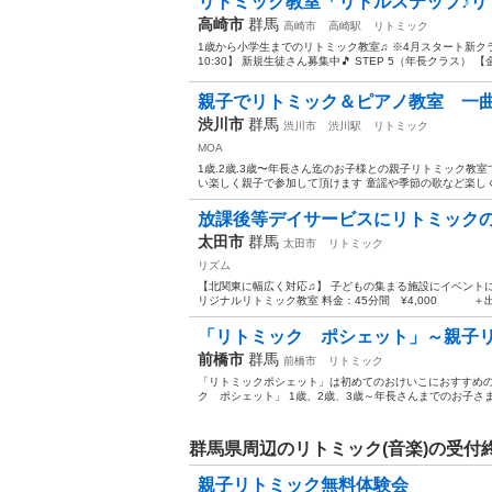
リトミック教室「リトルステップ♪リ
高崎市
群馬
高崎市
高崎駅
リトミック
1歳から小学生までのリトミック教室♫ ※4月スタート新クラス
10:30】 新規生徒さん募集中🎵 STEP 5（年長クラス） 【金
親子でリトミック＆ピアノ教室 一曲
渋川市
群馬
渋川市
渋川駅
リトミック
MOA
1歳.2歳.3歳〜年長さん迄のお子様との親子リトミック教
い楽しく親子で参加して頂けます 童謡や季節の歌など楽しく
放課後等デイサービスにリトミックの先
太田市
群馬
太田市
リトミック
リズム
【北関東に幅広く対応♫】 子どもの集まる施設にイベントに
リジナルリトミック教室 料金：45分間 ¥4,000 ＋出張料 
「リトミック ポシェット」～親子リ
前橋市
群馬
前橋市
リトミック
「リトミックポシェット」は初めてのおけいこにおすすめの
ク ポシェット」 1歳、2歳、3歳～年長さんまでのお子さ
群馬県周辺のリトミック(音楽)の受付
親子リトミック無料体験会