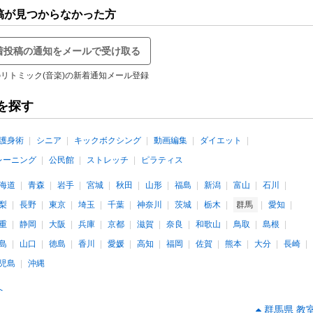
稿が見つからなかった方
着投稿の通知をメールで受け取る
リトミック(音楽)の新着通知メール登録
を探す
護身術
シニア
キックボクシング
動画編集
ダイエット
レーニング
公民館
ストレッチ
ピラティス
海道
青森
岩手
宮城
秋田
山形
福島
新潟
富山
石川
梨
長野
東京
埼玉
千葉
神奈川
茨城
栃木
群馬
愛知
重
静岡
大阪
兵庫
京都
滋賀
奈良
和歌山
鳥取
島根
島
山口
徳島
香川
愛媛
高知
福岡
佐賀
熊本
大分
長崎
児島
沖縄
へ
群馬県 教