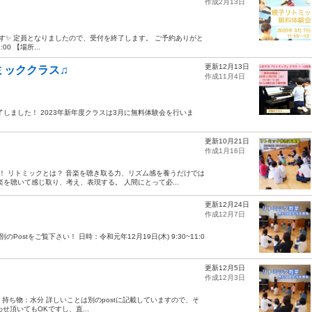
作成2月13日
す✨ 定員となりましたので、受付を終了します。 ご予約ありがと
00 【場所...
更新12月13日
ミッククラス♫
作成11月4日
了しました！ 2023年新年度クラスは3月に無料体験会を行いま
更新10月21日
作成1月16日
！ リトミックとは？ 音楽を聴き取る力、リズム感を養うだけでは
を聴いて感じ取り、考え、表現する。 人間にとって必...
更新12月24日
作成12月7日
ostをご覧下さい！ 日時：令和元年12月19日(木) 9:30~11:0
更新12月5日
作成12月3日
公民館 持ち物：水分 詳しいことは別のpostに記載していますので、そ
せ頂いてもOKですし、直...