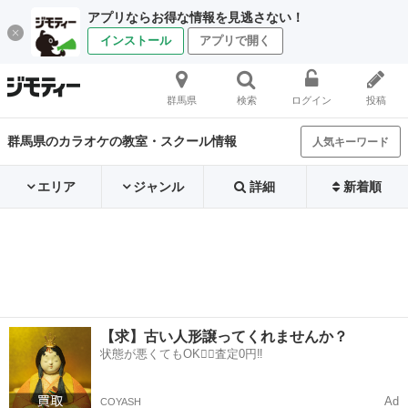
アプリならお得な情報を見逃さない！
インストール
アプリで開く
群馬県
検索
ログイン
投稿
群馬県のカラオケの教室・スクール情報
人気キーワード
エリア
ジャンル
詳細
新着順
【求】古い人形譲ってくれませんか？
状態が悪くてもOK🙆‍♀️査定0円‼️
Ad
COYASH