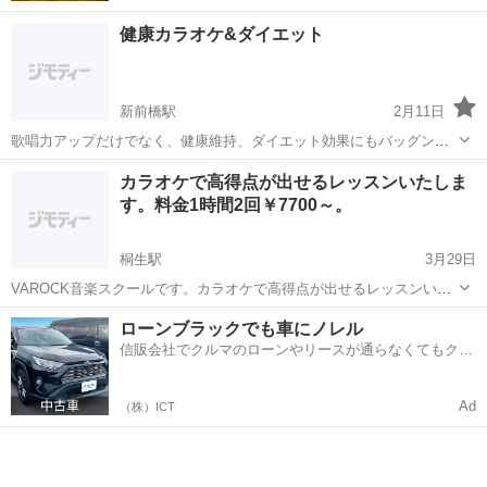
健康カラオケ&ダイエット
新前橋駅
2月11日
歌唱力アップだけでなく、健康維持、ダイエット効果にもバッグンな
発声法でレッスンいたします。
群馬
前橋市
新前橋駅
カラオケ
レッスン
カラオケで高得点が出せるレッスンいたしま
す。料金1時間2回￥7700～。
桐生駅
3月29日
VAROCK音楽スクールです。カラオケで高得点が出せるレッスンいた
します。料金1時間2回￥7700～。カラオケの点数が悪い、カラオケが
群馬
桐生市
桐生駅
カラオケ
料金
ローンブラックでも車にノレル
苦手などを克服。園児からシニアまで対応。無料体験も募集中です。
信販会社でクルマのローンやリースが通らなくてもクル
駐車場有り。レッスンは月曜日...
マをご利用いただけるサービスがあります！
Ad
（株）ICT