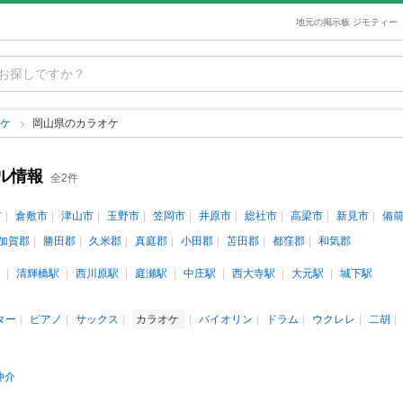
地元の掲示板 ジモティー
オケ
岡山県のカラオケ
ル情報
全2件
市
倉敷市
津山市
玉野市
笠岡市
井原市
総社市
高梁市
新見市
備
加賀郡
勝田郡
久米郡
真庭郡
小田郡
苫田郡
都窪郡
和気郡
清輝橋駅
西川原駅
庭瀬駅
中庄駅
西大寺駅
大元駅
城下駅
ター
ピアノ
サックス
カラオケ
バイオリン
ドラム
ウクレレ
二胡
仲介