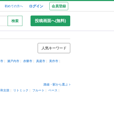
ログイン
会員登録
初めての方へ
投稿画面へ(無料)
検索
人気キーワード
前市
瀬戸内市
赤磐市
真庭市
美作市
路線・駅から選ぶ
和太鼓
リトミック
フルート
ベース