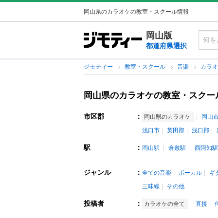
岡山県のカラオケの教室・スクール情報
岡山版
都道府県選択
ジモティー
教室・スクール
音楽
カラ
岡山県のカラオケの教室・スクー
市区郡
：
岡山県のカラオケ
岡山
浅口市
英田郡
浅口郡
駅
：
岡山駅
倉敷駅
西阿知駅
ジャンル
：
全ての音楽
ボーカル
ギ
三味線
その他
投稿者
：
カラオケの全て
直接