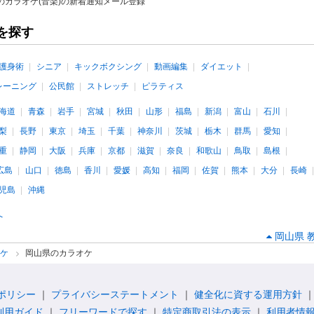
のカラオケ(音楽)の新着通知メール登録
を探す
護身術
シニア
キックボクシング
動画編集
ダイエット
レーニング
公民館
ストレッチ
ピラティス
海道
青森
岩手
宮城
秋田
山形
福島
新潟
富山
石川
梨
長野
東京
埼玉
千葉
神奈川
茨城
栃木
群馬
愛知
重
静岡
大阪
兵庫
京都
滋賀
奈良
和歌山
鳥取
島根
広島
山口
徳島
香川
愛媛
高知
福岡
佐賀
熊本
大分
長崎
児島
沖縄
へ
岡山県 
オケ
岡山県のカラオケ
ポリシー
プライバシーステートメント
健全化に資する運用方針
利用ガイド
フリーワードで探す
特定商取引法の表示
利用者情