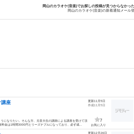
岡山のカラオケ(音楽)でお探しの投稿が見つからなかっ
岡山のカラオケ(音楽)の新着通知メール
更新11月5日
ケ講座
作成11月5日
7
ようになりたい。そんな方、元音大生の講師による講座を受けて頂
金は1時間3000円とリーズナブルになっており、必ず成...
お気に入り
更新12月26日