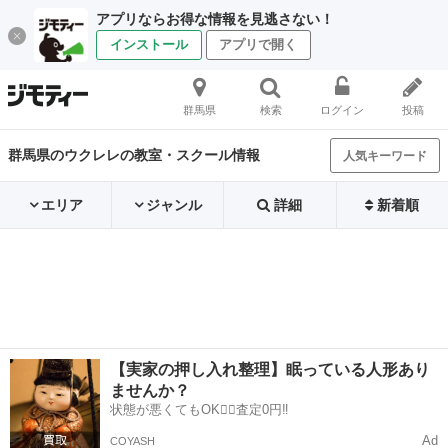
アプリならお得な情報を見逃さない！
インストール
アプリで開く
群馬県
検索
ログイン
投稿
群馬県のウクレレの教室・スクール情報
人気キーワード
エリア
ジャンル
詳細
新着順
【実家の押し入れ整理】眠っている人形あり
ませんか？
状態が悪くてもOK🙆‍♀️査定0円‼️
Ad
COYASH