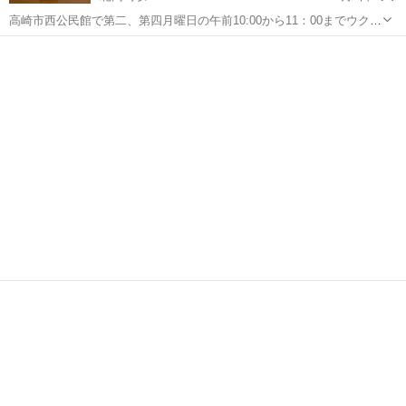
高崎市西公民館で第二、第四月曜日の午前10:00から11：00までウクレ
レの練習をしているウクレレ同好会です。 会費は、月2000円です。
群馬
高崎市
北高崎駅
ウクレレ
同好会
今は、女性50代から70代5人ですが、男女を問わず、一緒にウクレレ演
奏の練習をした...