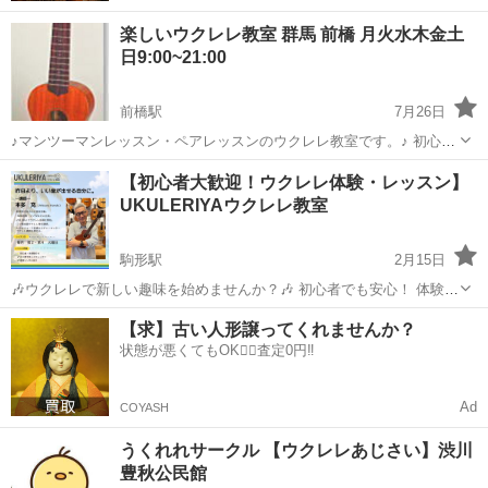
楽しいウクレレ教室 群馬 前橋 月火水木金土
日9:00~21:00
前橋駅
7月26日
♪マンツーマンレッスン・ペアレッスンのウクレレ教室です。♪ 初心者
の方から経験者の方、男女年齢問わず、心から音楽を楽しんで頂くた
群馬
前橋市
前橋駅
ウクレレ
【初心者大歓迎！ウクレレ体験・レッスン】
めに、生徒様一人一人の目標や想いに合わせたレッスンをご提供しま
UKULERIYAウクレレ教室
す。 「ウクレレを始め...
駒形駅
2月15日
🎶ウクレレで新しい趣味を始めませんか？🎶 初心者でも安心！ 体験レ
ッスンを通じて ウクレレの魅力を体感できます✨ ウクレレ専門店
群馬
佐波郡
駒形駅
ウクレレ
レッスン
【求】古い人形譲ってくれませんか？
UKULERIYAが運営する 【UKULERIYAウクレレ教室】では、 あなた
状態が悪くてもOK🙆‍♀️査定0円‼️
のペー...
Ad
COYASH
うくれれサークル 【ウクレレあじさい】渋川
豊秋公民館