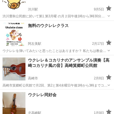
渋川駅
9月5日
渋川豊秋公民館に於いて第1.第3月曜 の月２回午後1時から3時30分ま
でウクレレ愛好者が集い演奏（主に弾き語り）歌の好きな方は（ボー
群馬
渋川市
渋川駅
ウクレレ
サークル
無料のウクレレクラス
カル）を行なっています 現在60歳代から70歳代の男女11名が市内、市
外を問わず来館しウク...
阿左美駅
2月17日
ウクレレを弾いてみたいと思ったことはありますか？ 私たちは教会の
ボランティアであり、他の人のために何かをするのが大好きです。私
群馬
桐生市
阿左美駅
ウクレレ
教会
ウクレレ＆コカリナのアンサンブル演奏【高
たちが好きなものは音楽です！私たちや友達と一緒に音楽を楽しみま
崎コカリナ風の音】高崎箕郷町公民館
しょう！毎週月曜日の午後1時3...
高崎市
2月8日
高崎市箕郷町公民館で月2回、第2と第4水曜日午後1時から3時までコカ
リナ＆ウクレレ愛好者が集い2種類の楽器でアンサンブル演奏をおこな
群馬
高崎市
ウクレレ
サークル
ウクレレ同好会
っています ◎コカリナは「上皇后、美智子さまが吹かれているので有
名になりましたね」 ◎東...
北高崎駅
1月9日