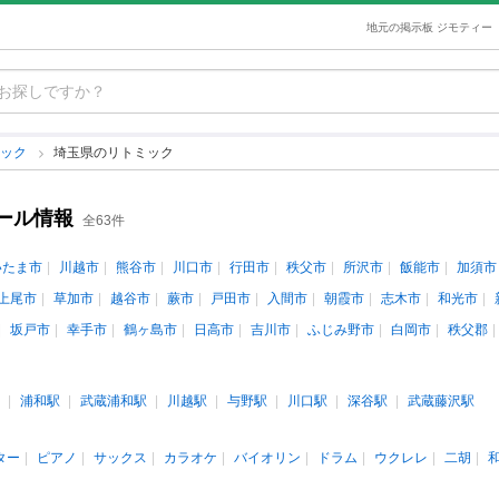
地元の掲示板 ジモティー
ミック
埼玉県のリトミック
ール情報
全63件
いたま市
川越市
熊谷市
川口市
行田市
秩父市
所沢市
飯能市
加須市
上尾市
草加市
越谷市
蕨市
戸田市
入間市
朝霞市
志木市
和光市
坂戸市
幸手市
鶴ヶ島市
日高市
吉川市
ふじみ野市
白岡市
秩父郡
浦和駅
武蔵浦和駅
川越駅
与野駅
川口駅
深谷駅
武蔵藤沢駅
ター
ピアノ
サックス
カラオケ
バイオリン
ドラム
ウクレレ
二胡