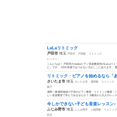
LaLaリトミック
戸田市
埼玉
戸田市
戸田駅
リトミック
レッスン
こんにちは！ 戸田市のmaikaピアノ音楽教室内のLaLa
に」です。 CDや音源ではつかない力がここにあります。 賢
リトミック・ピアノを始めるなら「あら
さいたま市
埼玉
さいたま市
浦和駅
リトミック
親子
浦和～東浦和地域で子供のピアノ教室・リトミック教室・
しい音楽教室で学んでみませんか？ 3歳頃から大人のレッス
今しかできない子ども音楽レッスン♪
ふじみ野市
埼玉
ふじみ野市
上福岡駅
リトミック
幼児