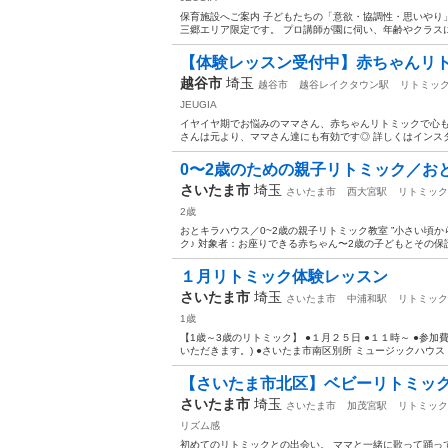
保育施設へご案内 子どもたちの「意欲・協調性・思いやり」
三郷エリア限定です。 プロ講師が園に伺い、年齢やクラスに
【体験レッスン受付中】赤ちゃんリ
越谷市
埼玉
越谷市
越谷レイクタウン駅
リトミッ
JEUGIA
イヤイヤ期でお悩みのママさん、赤ちゃんリトミックで心も
さんは元より、ママさん達にも有効です◎ 詳しくはインスタ→ https:/
0〜2歳のための親子リトミック／お
さいたま市
埼玉
さいたま市
西大宮駅
リトミック
2歳
おとキラハウス／0~2歳の親子リトミック教室 ”小さい頃
ク♪ 対象者：お座りできる赤ちゃん〜2歳の子どもとその保護者
１月リトミック体験レッスン
さいたま市
埼玉
さいたま市
中浦和駅
リトミック
1歳
【1歳～3歳のリトミック】 ●１月２５日 ●１１時～ ●参加
いただきます。) ●さいたま市南区別所 ミュージックハウス
【さいたま市北区】ベビーリトミッ
さいたま市
埼玉
さいたま市
加茂宮駅
リトミック
リズム感
初めてのリトミックとの出会い。 ママと一緒に歌って踊っ