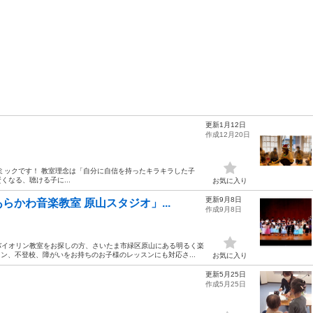
更新1月12日
作成12月20日
リトミックです！ 教室理念は「自分に自信を持ったキラキラした子
くなる、聴ける子に...
お気に入り
更新9月8日
かわ音楽教室 原山スタジオ」...
作成9月8日
バイオリン教室をお探しの方、さいたま市緑区原山にある明るく楽
ン、不登校、障がいをお持ちのお子様のレッスンにも対応さ...
お気に入り
更新5月25日
作成5月25日