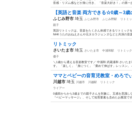
音感・リズム感などが身に付き、 「音楽大好き！」の第一歩を育みます。
【英語と音楽 両方できる☆0歳～3
ふじみ野市
埼玉
ふじみ野市
ふじみ野駅
リトミッ
親子
英語リトミックは、音楽をたくさん体感できるリトミックを
NHKうたのおねえさんや元タカラジェンヌなどと共演の音楽講
リトミック
さいたま市
埼玉
さいたま市
中浦和駅
リトミック
優子
＼1歳から通える音楽教室です／ 中浦和 武蔵浦和 さいた
す。 「楽しく」「身につく」「褒めて伸ばす」レッスン。 小
ママとベビーの音育児教室・めろで
川越市
埼玉
川越市
川越駅
リトミック
ライアー
0歳前からから3歳までの親子さんを対象に、五感を意識し
『ベビーマッサージ』、そして知育要素も含めたお教室です。 