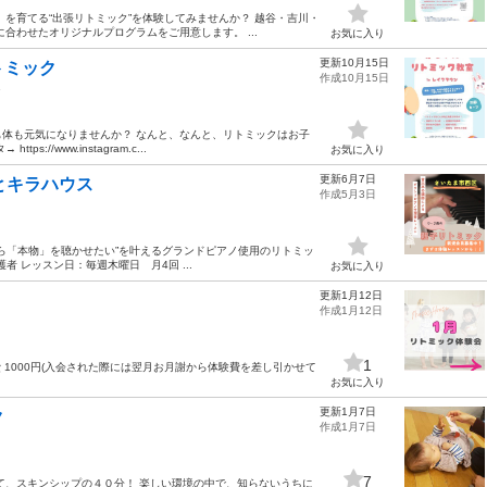
を育てる“出張リトミック”を体験してみませんか？ 越谷・吉川・
合わせたオリジナルプログラムをご用意します。 ...
お気に入り
更新10月15日
トミック
作成10月15日
ク
体も元気になりませんか？ なんと、なんと、リトミックはお子
/www.instagram.c...
お気に入り
更新6月7日
とキラハウス
作成5月3日
から「本物」を聴かせたい”を叶えるグランドピアノ使用のリトミッ
 レッスン日：毎週木曜日 月4回 ...
お気に入り
更新1月12日
作成1月12日
1
費 1000円(入会された際には翌月お月謝から体験費を差し引かせて
お気に入り
更新1月7日
ク
作成1月7日
7
て、スキンシップの４０分！ 楽しい環境の中で、知らないうちに