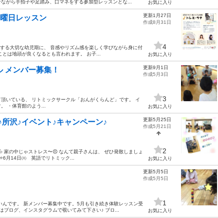
ながら手拍子や足踏み、口マネをする参加型レッスンとな...
お気に入り
更新1月27日
土曜日レッスン
作成8月31日
4
長する大切な幼児期に、 音感やリズム感を楽しく学びながら身に付
とは地頭が良くなるとも言われます。 お子...
お気に入り
更新9月1日
ル メンバー募集！
作成5月3日
3
頂いている、 リトミックサークル「おんがくらんど」です。 イ
 ・体育館のよう...
お気に入り
更新5月25日
♪所沢♪イベント♪キャンペーン♪
作成5月21日
2
 家の中じゃストレス〜😣 なんて親子さんは、 ぜひ発散しましょ
6月14日㈪ 英語でリトミック...
お気に入り
更新5月5日
作成5月5日
1
いんです。 新メンバー募集中です。5月も引き続き体験レッスン受
ブログ、インスタグラムで覗いてみて下さい♪ ブロ...
お気に入り