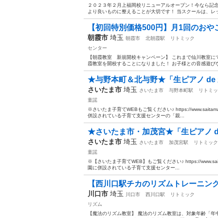
２０２３年２月上福岡校リニューアルオープン！今なら記念
より良いものに整えることが大切です！ 当スクールは、レッ
【初回特別価格500円】月1回のおやこ
朝霞市
埼玉
朝霞市
北朝霞駅
リトミック
センター
【朝霞教室 新規開校キャンペーン】 これまで仙川教室に
霞教室を開校することになりました！ お子様との音感遊びな
★与野本町＆北与野★「生ピアノ de 
さいたま市
埼玉
さいたま市
与野本町駅
リトミッ
童謡
※さいたま子育てWEBもご覧ください♪ https://www.saitama-k
併設されている子育て支援センターの「親...
★さいたま市・加茂宮★「生ピアノ de
さいたま市
埼玉
さいたま市
加茂宮駅
リトミック
童謡
※【さいたま子育てWEB】もご覧ください♪ https://www.saitama
園に併設されている子育て支援センター...
【西川口駅チカのリズムトレーニン
川口市
埼玉
川口市
西川口駅
リトミック
リズム
【魔法のリズム教室】 魔法のリズム教室は、対象年齢「年