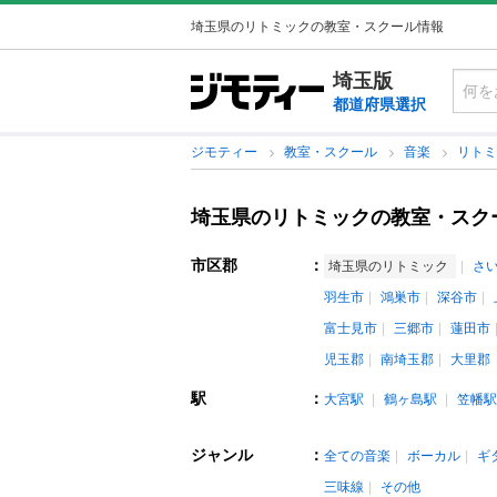
埼玉県のリトミックの教室・スクール情報
埼玉版
都道府県選択
ジモティー
教室・スクール
音楽
リト
埼玉県のリトミックの教室・スク
市区郡
：
埼玉県のリトミック
さ
羽生市
鴻巣市
深谷市
富士見市
三郷市
蓮田市
児玉郡
南埼玉郡
大里郡
駅
：
大宮駅
鶴ヶ島駅
笠幡駅
ジャンル
：
全ての音楽
ボーカル
ギ
三味線
その他