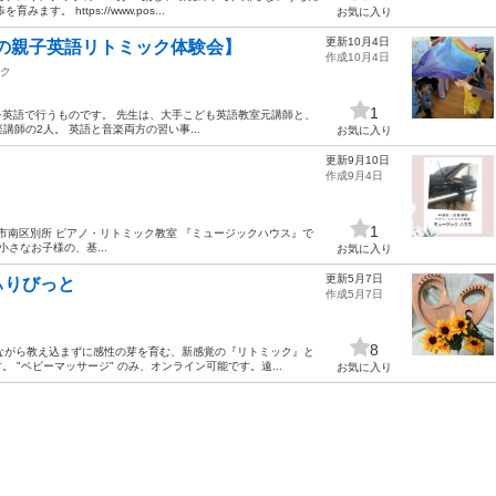
 https://www.pos...
お気に入り
更新10月4日
歳の親子英語リトミック体験会】
作成10月4日
ク
1
英語で行うものです。 先生は、大手こども英語教室元講師と、
師の2人。 英語と音楽両方の習い事...
お気に入り
更新9月10日
作成9月4日
1
ま市南区別所 ピアノ・リトミック教室 『ミュージックハウス』で
さなお子様の、基...
お気に入り
更新5月7日
ぃりびっと
作成5月7日
8
ながら教え込まずに感性の芽を育む、新感覚の『リトミック』と
"ベビーマッサージ" のみ、オンライン可能です。遠...
お気に入り