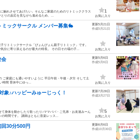
1
音楽に触れさせてあげたい」そんなご家庭のためのリトミッククラス
ひとりの反応を見ながら進めるため、...
お気に入り
更新5月21日
ミックサークル メンバー募集🐇
作成5月21日
親子リトミックサークル「ぴょんぴょん親子リトミック」です。
分に寄り添えるのが最大の特長。 その日その場の子...
お気に入り
更新5月6日
験会
作成5月6日
スケジュールの ご家庭にも通いやすいように 平日午前・午後・夕方 そして土
時間 育休中にゆっ...
お気に入り
更新7月28日
対象♪ハッピーみゅーじっく！
作成3月27日
5
せて身体を動かしたり歌ったり♪ママパパ・ご兄弟・お友達みーん
の時間です。 講師はともに音楽レッス...
お気に入り
更新6月6日
30分500円
作成10月30日
ク