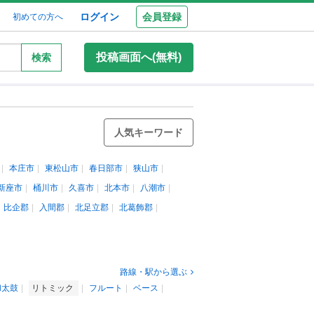
ログイン
会員登録
初めての方へ
投稿画面へ(無料)
検索
人気キーワード
本庄市
東松山市
春日部市
狭山市
新座市
桶川市
久喜市
北本市
八潮市
比企郡
入間郡
北足立郡
北葛飾郡
路線・駅から選ぶ
和太鼓
リトミック
フルート
ベース