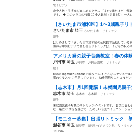
電子ピアノ
🌼少人数・生演奏を楽しめるクラス 「まだ0歳だけど、
です。 ◆ このクラスの特徴 ◯ 少人数制（定員4名） 一人
【さいたま市浦和区】1〜3歳親子リト
さいたま市
埼玉
さいたま市
リトミック
親子
はじめまして！さいたま市浦和区の公民館で活動している
講師が即興ピアノで合わせるリトミックは、子どもの反応や気
アメリカ発の親子音楽教室！春の体
戸田市
埼玉
戸田市
戸田公園駅
リトミック
親子
Music Together Splash! の春タームは どんな
曜のクラスを ご用意しています。 幼稚園帰りにちょうどいい
【志木市】月1回開講！未就園児親子
志木市
埼玉
志木市
志木駅
リトミック
親子
未就園児親子対象のリトミックイベントです。 音楽に合わ
な一緒に♡ 季節を感じて、たのしい音楽コミュニケーション
【モニター募集】出張リトミック 初回
越谷市
埼玉
越谷市
越谷レイクタウン駅
リトミッ
JEUGIA