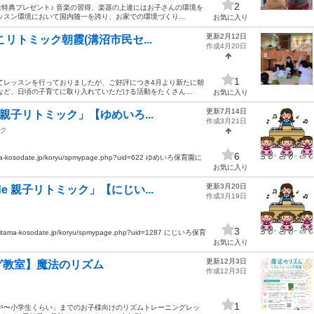
2
特典プレゼント♪ 音楽の習得、楽器の上達にはお子さんの環境を
スン環境において国内随一を誇り、お家での環境づくり...
お気に入り
更新2月12日
リトミック朝霞(溝沼市民セ...
作成4月20日
1
てレッスンを行っておりましたが、ご好評につき4月より新たに朝
ど、日頃の子育てに取り入れていただける活動をたくさん...
お気に入り
更新7月14日
親子リトミック」【ゆめいろ...
作成3月21日
ク
6
osodate.jp/koryu/spmypage.php?uid=622 ゆめいろ保育園に
お気に入り
更新3月20日
 親子リトミック」【にじい...
作成3月19日
3
-kosodate.jp/koryu/spmypage.php?uid=1287 にじいろ保育
お気に入り
更新12月3日
グ教室】魔法のリズム
作成12月3日
1
中〜小学生くらい」までのお子様向けのリズムトレーニングレッ