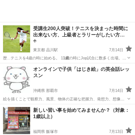
受講生200人突破！テニスを決まった時間に
出来ない方、上級者とラリーがしたい方…
東京都 品川駅
7月14日
歴...テニスを4歳の時に始める。 1
1歳
の時にJop試合に数多く出場。
14歳…
東京
港区
品川駅
テニス
オンラインで子供「はじき絵」の英会話レッ
スン
沖縄県 那覇市
7月14日
絵を描くことで観察力、風景、物体の正確な把握力、発想力、想像
力、創造力などたくさんの能力を鍛えることができてしまうんです。
沖縄
那覇市
英会話
英会話レッスン
新しい習い事を始めてみませんか？（対象：
英語の環境の中で大好きなアートを通して、自然と生きた英会話に触
1歳以上）
れることができます。 そして、絵を...
福岡県 飯塚市
7月13日