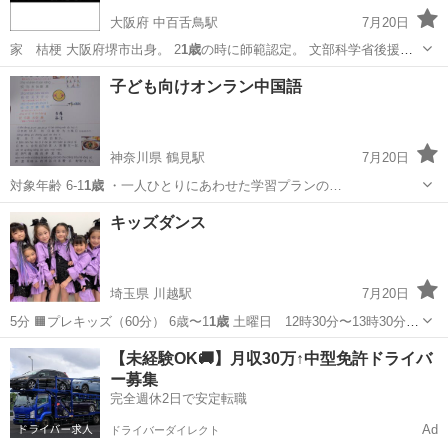
大阪府 中百舌鳥駅
7月20日
家 桔梗 大阪府堺市出身。 2
1歳
の時に師範認定。 文部科学省後援硬
筆…
大阪
堺市
中百舌鳥駅
日本文化
小筆
子ども向けオンラン中国語
神奈川県 鶴見駅
7月20日
対象年齢 6-1
1歳
・一人ひとりにあわせた学習プランの…
神奈川
横浜市
鶴見駅
中国語
子ども
キッズダンス
埼玉県 川越駅
7月20日
5分 🟧プレキッズ（60分） 6歳〜1
1歳
土曜日 12時30分〜13時30分
…
埼玉
川越市
川越駅
ヒップホップ
リズム
【未経験OK🚚】月収30万↑中型免許ドライバ
ー募集
完全週休2日で安定転職
Ad
ドライバーダイレクト