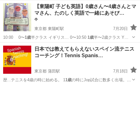
【東陽町 子ども英語】0歳さん〜4歳さんとマ
マさん、たのしく英語で一緒にあそび…
東京都 東陽町駅
7月20日
10:00 0〜
1歳
半クラス イギリス… 0〜10:50
1歳
半〜2歳クラス Y…
東京
江東区
東陽町駅
英会話
ママ
日本では教えてもらえないスペイン流テニス
コーチング！Tennis Spanis…
東京都 蒲田駅
7月18日
歴...テニスを4歳の時に始める。 1
1歳
の時にJop試合に数多く出場。
14歳…
東京
大田区
蒲田駅
スポーツ