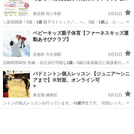
東京都 四ツ木駅
6月21日
＼新規開講！0歳・
1歳
親子リトミック／… へ。 0歳・
1歳
は、心・身
体・こと…
東京
葛飾区
四ツ木駅
リトミック
親子
ベビーキッズ親子体育【ファーネスキッズ運
動あそびクラブ】
京都府 大久保駅
6月21日
活動時間40分 対象：自立歩行可能な
1歳
～3歳の未就園児と保護者の方
月2回…
京都
宇治市
大久保駅
その他
回数券
バドミントン個人レッスン 【ジュニア〜シニ
アまで】※対面、オンライン可
東京都 練馬区
6月21日
ントンの個人レッスンを行っています。4
1歳
男性です。 対面レッスン
に加えて、オ…
東京
練馬区
バドミントン
シニア