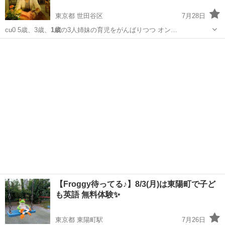
東京都 世田谷区
7月28日
cu0 5歳、3歳、
1歳
の3人姉妹の育児をがんばりつつ オン…
東京
世田谷区
受験
オンライン
【Froggy待ってる♪】8/3(月)は東陽町で子ど
も英語 無料体験✨️
東京都 東陽町駅
7月26日