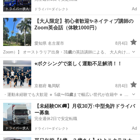
Ad
ドライバーダイレクト
【大人限定】初心者歓迎✨ネイティブ講師の
Zoom英会話（体験1000円）
愛知県 名古屋市
8月4日
Zoom）】 オーストラリア出身・3
1歳
の英語講師による、 大人向け
（15歳以…
愛知
名古屋市
英会話
レッスン
⭐︎ボクシングで楽しく運動不足解消！！
京都府 亀岡駅
8月4日
・運動未経験でも大歓迎 🔹 5歳〜8
1歳
まで幅広い世代が在籍中 🔹 老
若男女…
京都
亀岡市
亀岡駅
空手/他格闘技
格闘技
【未経験OK🚚】月収30万↑中型免許ドライバ
ー募集
完全週休2日で安定転職
Ad
ドライバーダイレクト