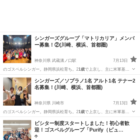
神奈川
川崎市
ボーカル
ゴスペル
シンガーズグループ「マトリカリア」メンバ
ー募集！②(川崎、横浜、首都圏)
神奈川県 武蔵溝ノ口駅
7月13日
のゴスペルシンガー。静岡県浜松育ち。2
1歳
で上京し、主に米軍基地
でライブ活動を展…
神奈川
川崎市
武蔵溝ノ口駅
ボーカル
レッスン
シンガーズ／ソプラノ1名 アルト1名 テナー2
名募集！(川崎、横浜、首都圏)
神奈川県 川崎市
7月13日
のゴスペルシンガー。静岡県浜松育ち。2
1歳
で上京し、主に米軍基地
でライブ活動を展…
神奈川
川崎市
音楽
ソプラノ
ビシター制度スタートしました！初心者歓
迎！ゴスペルグループ「Purify（ピュ…