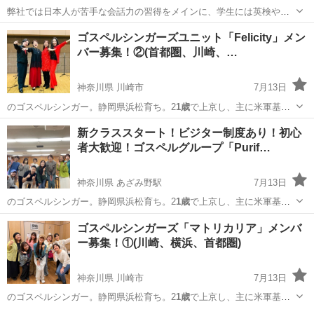
弊社では日本人が苦手な会話力の習得をメインに、学生には英検や受
験対策も行なっております。 弊社の特徴は「月謝制ではなく、好きな
福岡
飯塚市
英語
ゴスペルシンガーズユニット「Felicity」メン
日に通える」という事です。 弊社には留学や海外で働いていた経験の
バー募集！②(首都圏、川崎、…
ある日本人スタッフや外国人...
神奈川県 川崎市
7月13日
のゴスペルシンガー。静岡県浜松育ち。2
1歳
で上京し、主に米軍基地
でライブ活動を展…
神奈川
川崎市
ボーカル
レッスン
新クラススタート！ビジター制度あり！初心
者大歓迎！ゴスペルグループ「Purif…
神奈川県 あざみ野駅
7月13日
のゴスペルシンガー。静岡県浜松育ち。2
1歳
で上京し、主に米軍基地
でライブ活動を展…
神奈川
横浜市
あざみ野駅
ボーカル
美幸
ゴスペルシンガーズ「マトリカリア」メンバ
ー募集！①(川崎、横浜、首都圏)
神奈川県 川崎市
7月13日
のゴスペルシンガー。静岡県浜松育ち。2
1歳
で上京し、主に米軍基地
でライブ活動を展…