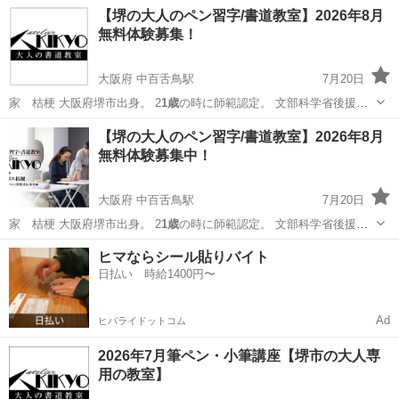
筆…
大阪
堺市
中百舌鳥駅
日本文化
写経
【堺の大人のペン習字/書道教室】2026年8月
無料体験募集！
大阪府 中百舌鳥駅
7月20日
家 桔梗 大阪府堺市出身。 2
1歳
の時に師範認定。 文部科学省後援硬
筆…
大阪
堺市
中百舌鳥駅
日本文化
ペン習字
【堺の大人のペン習字/書道教室】2026年8月
無料体験募集中！
大阪府 中百舌鳥駅
7月20日
家 桔梗 大阪府堺市出身。 2
1歳
の時に師範認定。 文部科学省後援硬
筆…
大阪
堺市
中百舌鳥駅
書道
ペン習字
ヒマならシール貼りバイト
日払い 時給1400円〜
Ad
ヒバライドットコム
2026年7月筆ペン・小筆講座【堺市の大人専
用の教室】