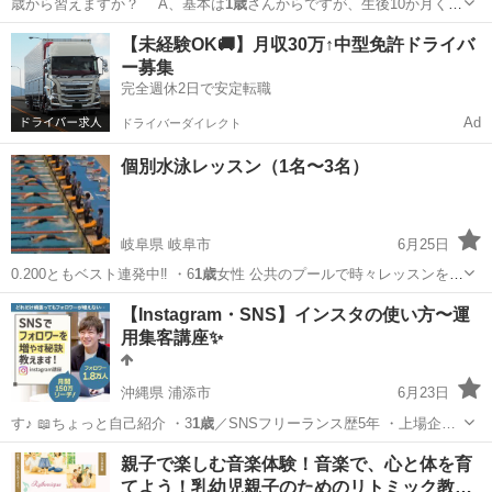
歳から習えますか？ A、基本は
1歳
さんからですが、生後10か月くら
いから…
東京
中野区
鷺ノ宮駅
音楽
ヴァイオリン
【未経験OK🚚】月収30万↑中型免許ドライバ
ー募集
完全週休2日で安定転職
Ad
ドライバーダイレクト
個別水泳レッスン（1名〜3名）
岐阜県 岐阜市
6月25日
0.200ともベスト連発中‼️ ・6
1歳
女性 公共のプールで時々レッスンを受
け…
岐阜
岐阜市
水泳
コーチ
【Instagram・SNS】インスタの使い方〜運
用集客講座✨
沖縄県 浦添市
6月23日
す♪ 📖ちょっと自己紹介 ・3
1歳
／SNSフリーランス歴5年 ・上場企…
沖縄
浦添市
その他
SNS
親子で楽しむ音楽体験！音楽で、心と体を育
てよう！乳幼児親子のためのリトミック教…