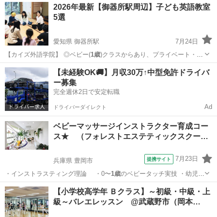
愛知
名古屋市
星ヶ丘駅
英会話
英語教室
2026年最新【御器所駅周辺】子ども英語教室
5選
愛知県 御器所駅
7月24日
【カイズ外語学院】 ◎ベビー(
1歳
)クラスからあり、プライベート・セ
ミプ…
愛知
名古屋市
御器所駅
英会話
英語教室
【未経験OK🚚】月収30万↑中型免許ドライバ
ー募集
完全週休2日で安定転職
Ad
ドライバーダイレクト
ベビーマッサージインストラクター育成コー
ス★ （フォレストエステティックスクー…
7月23日
提携サイト
兵庫県 豊岡市
・インストラスティング理論 ・0〜
1歳
のベビータッチ実技 ・幼児か
らのチャイ…
兵庫
豊岡市
ベビーマッサージ
【小学校高学年 Ｂクラス】～初級・中級・上
級～バレエレッスン @武蔵野市（岡本…