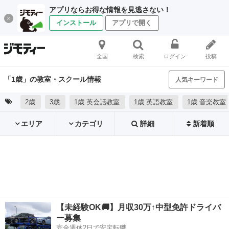
アプリならお得な情報を見逃さない！
インストール
アプリで開く
全国
検索
ログイン
投稿
「1歳」の教室・スクール情報
人気キーワード
2歳
3歳
1歳 英会話教室
1歳 英語教室
1歳 音楽教室
エリア
カテゴリ
詳細
新着順
【未経験OK🚚】月収30万↑中型免許ドライバ
ー募集
完全週休2日で安定転職