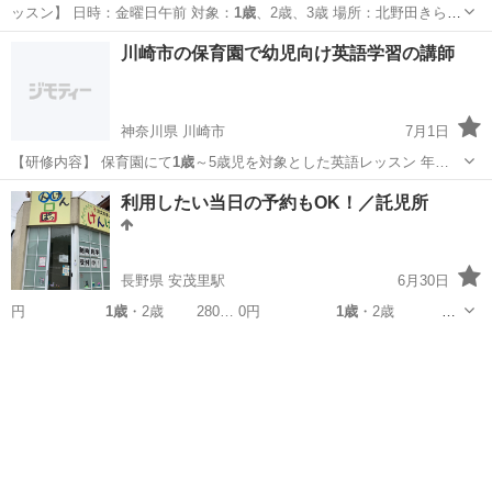
ッスン】 日時：金曜日午前 対象：
1歳
、2歳、3歳 場所：北野田きらめ
きス…
大阪
堺市
北野田駅
リトミック
幼児
川崎市の保育園で幼児向け英語学習の講師
神奈川県 川崎市
7月1日
【研修内容】 保育園にて
1歳
～5歳児を対象とした英語レッスン 年…
神奈川
川崎市
英語
幼児
利用したい当日の予約もOK！／託児所
長野県 安茂里駅
6月30日
円
1歳
・2歳 280… 0円
1歳
・2歳
40… 0円
1歳
・2歳 20,…
長野
長野市
安茂里駅
その他
正月