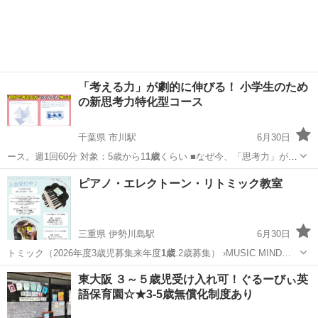
「考える力」が劇的に伸びる！ 小学生のため
の新思考力特化型コース
千葉県 市川駅
6月30日
ース。週1回60分 対象：5歳から1
1歳
くらい ■なぜ今、「思考力」が
重…
千葉
市川市
市川駅
塾
思考力
ピアノ・エレクトーン・リトミック教室
三重県 伊勢川島駅
6月30日
トミック（2026年度3歳児募集来年度
1歳
.2歳募集） ›MUSIC MIND…
三重
四日市市
伊勢川島駅
ピアノ
エレクトーン
東大阪 ３～５歳児受け入れ可！ぐるーびぃ英
語保育園☆★3-5歳無償化制度あり