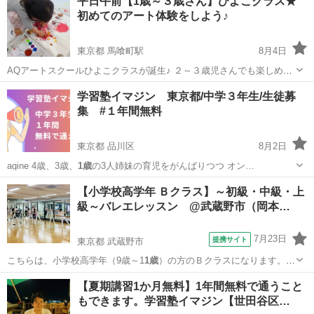
平日午前【1歳～３歳さん】ひよこクラス★
初めてのアート体験をしよう♪
東京都 馬喰町駅
8月4日
AQアートスクールひよこクラスが誕生♪ ２～３歳児さんでも楽しめる
週替わりの課題をご用意しております。 絵の具遊びや簡単な工作で、
東京
中央区
馬喰町駅
その他
アート
学習塾イマジン 東京都/中学３年生/生徒募
お子様の想像力を育みます。 単発で通って頂けますのではじめての習
集 #１年間無料
い事にもおすすめです◎ ...
東京都 品川区
8月2日
agine 4歳、3歳、
1歳
の3人姉妹の育児をがんばりつつ オン…
東京
品川区
塾
オンライン
【小学校高学年 Ｂクラス】～初級・中級・上
級～バレエレッスン @武蔵野市（岡本…
7月23日
提携サイト
東京都 武蔵野市
こちらは、小学校高学年（9歳～1
1歳
）の方のＢクラスになります。
バレエ経…
東京
武蔵野市
バレエ
【夏期講習1か月無料】1年間無料で通うこと
もできます。学習塾イマジン【世田谷区…