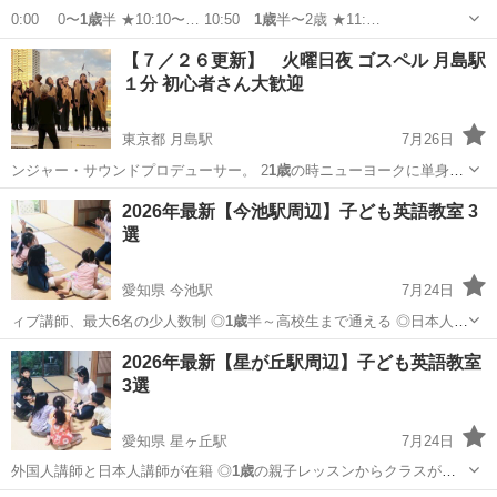
0:00 0〜
1歳
半 ★10:10〜… 10:50
1歳
半〜2歳 ★11:…
東京
江東区
東陽町駅
英会話
子ども
【７／２６更新】 火曜日夜 ゴスペル 月島駅
１分 初心者さん大歓迎
東京都 月島駅
7月26日
ンジャー・サウンドプロデューサー。 2
1歳
の時ニューヨークに単身渡
米。 20代の…
東京
中央区
月島駅
音楽
ゴスペルクワイア
2026年最新【今池駅周辺】子ども英語教室 3
選
愛知県 今池駅
7月24日
ィブ講師、最大6名の少人数制 ◎
1歳
半～高校生まで通える ◎日本人
の…
愛知
名古屋市
今池駅
英会話
英語教室
2026年最新【星が丘駅周辺】子ども英語教室
3選
愛知県 星ヶ丘駅
7月24日
外国人講師と日本人講師が在籍 ◎
1歳
の親子レッスンからクラスがあ
る …