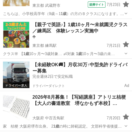
7月23日
提携サイト
東京都 武蔵野市
こちらは、小学校高学年（9歳～1
1歳
）の方のＢクラスになります。
バレエ経…
東京
武蔵野市
バレエ
【親子で英語♪】1歳10ヶ月〜未就園児クラス
／練馬区 体験レッスン実施中
東京都 練馬駅
7月21日
クラス🌸 【
1歳
10ヶ月〜3歳対象… 👶対象
1歳
10ヶ月〜3歳の未…
東京
練馬区
練馬駅
英語
1歳
【未経験OK🚚】月収30万↑中型免許ドライバ
ー募集
完全週休2日で安定転職
Ad
ドライバーダイレクト
2026年8月募集！【写経講座】アトリエ桔梗
【大人の書道教室 堺なかもず本校】…
大阪府 中百舌鳥駅
7月20日
家 桔梗 大阪府堺市出身。 2
1歳
の時に師範認定。 文部科学省後援硬