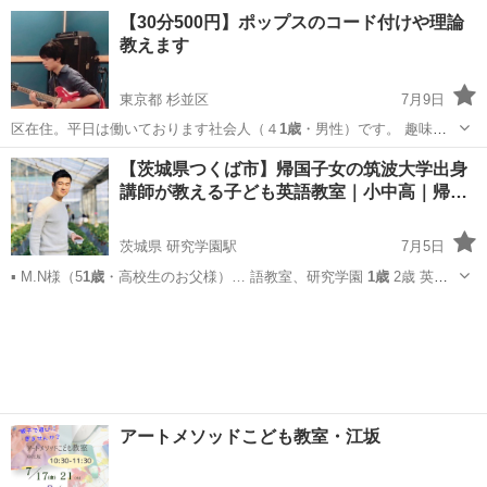
東京
練馬区
江古田駅
ヒップホップ
先生
【30分500円】ポップスのコード付けや理論
教えます
東京都 杉並区
7月9日
区在住。平日は働いております社会人（４
1歳
・男性）です。 趣味で
15年程度ギタ…
東京
杉並区
その他
キー
【茨城県つくば市】帰国子女の筑波大学出身
講師が教える子ども英語教室｜小中高｜帰…
茨城県 研究学園駅
7月5日
▪ M.N様（5
1歳
・高校生のお父様）… 語教室、研究学園
1歳
2歳 英
語、研究…
茨城
つくば市
研究学園駅
英会話
子ども
アートメソッドこども教室・江坂