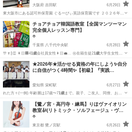
大阪府 吉田駅
6月29日
東大阪市にある認可外保育園 ぐるーびぃ英語保育園です ２０２６年度
より２歳児も無償化！ インターナショナルというより、アットホーム
大阪
東大阪市
吉田駅
その他
少人数
チョアチョア韓国語教室【全国マンツーマン
な英語保育園です お友達と英語で遊ぶ、一緒に園で生活をする、英語
完全個人レッスン専門】
がのびる以...
千葉県 八千代中央駅
6月28日
🎊🍷🍾👏 👩🏻🏢4
1歳
会社員女性👩🏻‍💼… ㊗️在籍生徒2
1歳
大学生女性
（緑ヶ丘…
千葉
八千代市
八千代中央駅
韓国語
20代
★2026年★活かせる資格の年にしよう✨自分
に自信がつく4時間✨【初級】『実践…
愛知県 栄町駅
6月27日
れた方々(一例) 年齢層は17歳〜7
1歳
まで。親子、ご友人、同僚、おひ
とり様。…
愛知
名古屋市
栄町駅
その他
講座
【鷺ノ宮・高円寺・練馬】りほヴァイオリン
教室🎻(リトミック・ソルフェージュ・ヴ…
東京都 鷺ノ宮駅
6月26日