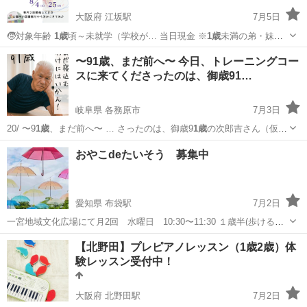
大阪府 江坂駅
7月5日
🧒対象年齢
1歳
頃～未就学（学校が… 当日現金 ※
1歳
未満の弟・妹さ
んご…
大阪
吹田市
江坂駅
その他
アート
〜91歳、まだ前へ〜 今日、トレーニングコー
スに来てくださったのは、御歳91…
岐阜県 各務原市
7月3日
20/ 〜9
1歳
、まだ前へ〜 … さったのは、御歳9
1歳
の次郎吉さん（仮
名… 長期を駆け抜け、7
1歳
で経営を後進へ託し… り切る。 9
1歳
にな
岐阜
各務原市
その他
地元
おやこdeたいそう 募集中
っても、 … 一緒に、9
1歳
の挑戦を応援してい…
愛知県 布袋駅
7月2日
一宮地域文化広場にて月2回 水曜日 10:30〜11:30 １歳半(歩けるこ
と).〜３歳 一宮地域文化広場にお問い合わせ下さいね。 楽しい音楽と
愛知
一宮市
布袋駅
体操
1歳
【北野田】プレピアノレッスン（1歳2歳）体
用具を使ったおやこ体操。おこさまの５感の発達を促します。 8/5
験レッスン受付中！
8/19 ...
大阪府 北野田駅
7月2日