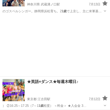
神奈川県 武蔵溝ノ口駅
7月13日
のゴスペルシンガー。静岡県浜松育ち。2
1歳
で上京し、主に米軍基地
でライブ活動を展…
神奈川
川崎市
武蔵溝ノ口駅
ボーカル
ゴスペル
★英語×ダンス★毎週木曜日♪
東京都 江古田駅
7月12日
） ②16:25～17:25（7～1
1歳
程度） ＜料金＞ ★入会金 3…