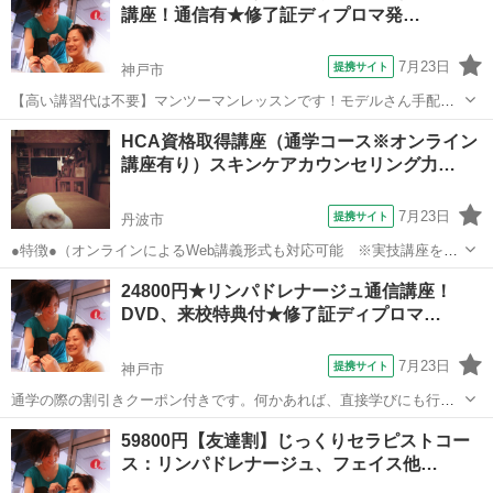
講座！通信有★修了証ディプロマ発…
えします。気持ちよいストレッチなので、...
7月23日
提携サイト
神戸市
【高い講習代は不要】マンツーマンレッスンです！モデルさん手配不
要！全て手技で行うので、高い機械を購入する必要は一切ありませ
兵庫
神戸市
エステ
HCA資格取得講座（通学コース※オンライン
ん！45分/60分コースとそれ以上のコースを作る事ができ、自分でお好
講座有り）スキンケアカウンセリング力…
きに決められます。受講後の質問も無...
7月23日
提携サイト
丹波市
●特徴●（オンラインによるWeb講義形式も対応可能 ※実技講座を除
く） ハンドメイドコスメティックス協会認定資格の中で一番人気の資
兵庫
丹波市
メイク
24800円★リンパドレナージュ通信講座！
格『ハンドメイドコスメティックスアドバイザー（HCA）』が取得で
DVD、来校特典付★修了証ディプロマ…
きます！！ 弊社は化粧品製造...
7月23日
提携サイト
神戸市
通学の際の割引きクーポン付きです。何かあれば、直接学びにも行け
ますので、心強いと思います！初心者の方から、サロン経営者の方ま
兵庫
神戸市
マッサージ
59800円【友達割】じっくりセラピストコー
で幅広くご活用頂ける内容になっています。また、新しく友達割引き
ス：リンパドレナージュ、フェイス他…
をスタートしました！不安でもお友達と受...