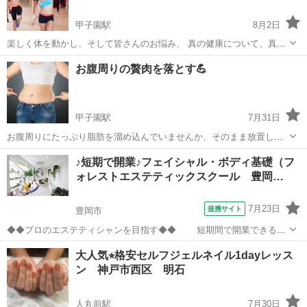
甲子園駅
8月2日
楽しく体を動かし、そして皆さんのお悩み、 真の健康について、真実
系のこと色々とお話し交え楽しくレッスンしましょう🥳 レッスンは、
兵庫
西宮市
甲子園駅
美容健康
レッスン
お腹周りの贅肉を落とす💪
オリジナルコアリズムで肩甲骨と骨盤を動かしお腹周りと背中がスッ
キリ‼️ そして筋トレ、...
甲子園駅
7月31日
お腹周りにたっぷり脂肪を溜め込んでいませんか、そのまま放置しま
すか。 何もしないでいると筋肉量はどんどん減って 脂肪をたっぷり溜
兵庫
西宮市
甲子園駅
美容健康
コアリズム
♪短期で開業♪フェイシャル・ボディ基礎（フ
め込んだだらしない体になります。 見た目が痩せていても体脂肪過多
ォレストエステティックスクール 豊岡…
の女性が たくさんい...
7月23日
提携サイト
豊岡市
◆◆プロのエステティシャンを目指す◆◆ 短期間で開業できる技
術を学べるコース 【カリキュラム】 フェイシャル基礎カリキュラ
兵庫
豊岡市
エステ
大人気⭐︎格安セルフジェルネイル1dayレッス
ム＋カウンセリング・ボディケア理論・ ボ
ン 神戸市西区 明石
ディマッサージ実技・フットケア...
人丸前駅
7月30日