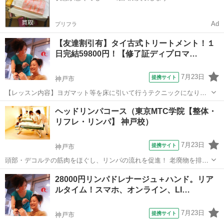
Ad
プリフラ
【友達割引有】タイ古式トリートメント！１
日完結59800円！【修了証ディプロマ…
7月23日
提携サイト
神戸市
【レッスン内容】ヨガマット等を床に引いて行うテクニックになりま
す。レッスンは学科と実技を行い、体感して頂きます。お客様は洋服
兵庫
神戸市
マッサージ
ヘッドリンパコース（東京MTC学院【整体・
を脱がずそのまま行います。お客様へ圧をゆっくり加えながら押して
リフレ・リンパ】 神戸校）
いくテクニックと、ヨガの要素を兼ね備え...
7月23日
提携サイト
神戸市
頭部・デコルテの筋肉をほぐし、リンパの流れを促進！ 老廃物を排出
しやすくすることで、肩こり・眼精疲労やフェイスラインのリフトア
兵庫
神戸市
マッサージ
28000円リンパドレナージュ＋ハンド。リア
ップにも効果◎スキルアップや集客アップにもおすすめのコースで
ルタイム！スマホ、オンライン、LI…
す。 ☆1クラス4名までの完全個別指...
7月23日
提携サイト
神戸市