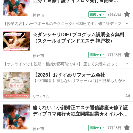
全身！★修了証ディプロマ発行★開業…
ちらからの営業電話は致し...
7月23日
提携サイト
神戸市
【授業内容】ハーブボールのテクニック59800円です。修了証ディプロ
マも1枚1700円で発行しています★是非、更なる技術UPにご利用下さ
兵庫
神戸市
マッサージ
☆ダンシャリDIETプログラム説明会☆無料
い！復習用のDVD、遠方の方向けの通信講座もご用意しています！こ
（スクールオブインドエステ 神戸校）
ちらからの営業電話は致し...
7月23日
提携サイト
神戸市
【オンラインでも説明・相談対応可能です♪】 正しく栄養をとって美
味しく食べて痩せる体に 健康とキレイを同時に叶える★
兵庫
神戸市
エステ
【2026】おすすめリフォーム会社
【2026最新】損しないリフォームには相見積もりが不可
欠！
Ad
リフォスム
痛くない！小顔矯正エステ通信講座★修了証
ディプロマ発行★独立開業副業★オイル不…
7月23日
提携サイト
神戸市