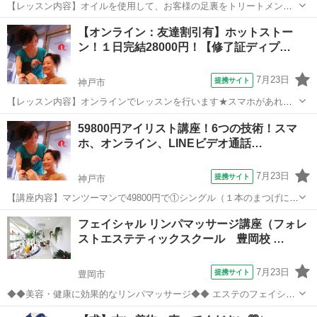
【レッスン内容】オイルを使用して、お客様の足裏をトリートメント
します。ショートコースは1日。ロングコースは2日間に分けて、マン
兵庫
神戸市
アロマ
【オンライン：友達割引有】ホットストー
ツーマンレッスンです。ショートコースは、片足24の反射区及びオー
ン！１日完結28000円！【修了証ディプ…
プニング、エンディング等の技術を習...
7月23日
提携サイト
神戸市
【レッスン内容】オンラインでレッスンを行います★スマホがあれば
OKです！専用のストーンとオイルを用いて行います。レッスンは学科
兵庫
神戸市
マッサージ
59800円アイリスト講座！6つの技術！スマ
と実技を行い、安全性を重視した内容になっておりオリジナルテクニ
ホ、オンライン、LINEビデオ通話…
ックも追加！温熱効果で心も身体もリラ...
7月23日
提携サイト
神戸市
【講座内容】マンツーマンで49800円で①シングル（１本のまつげに１
本つける）②３Ｄボリュームアイラッシュ（１本のまつげに細い０．
兵庫
神戸市
メイク
フェイシャル リンパマッサージ講座（フォレ
０５～０．０７のエクステを２～６本までつける）不器用な方でも１
ストエステティックスクール 豊岡校 …
秒ファンがあるから安心です！③Ｌ...
7月23日
提携サイト
豊岡市
◆◆美容・健康に効果的なリンパマッサージ◆◆ エステのフェイシャ
ルコースの全体を学んでいただけます。 全講座、実技講習。 １・ク
兵庫
豊岡市
エステ