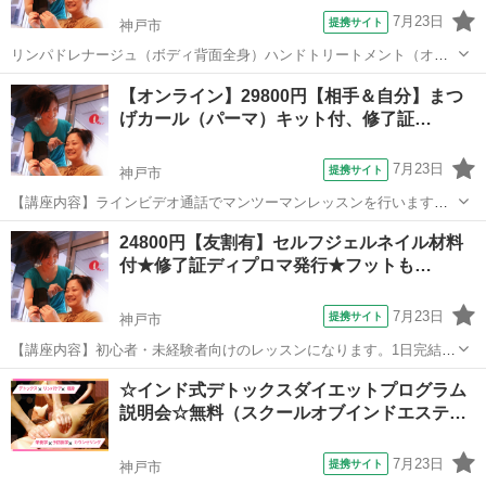
7月23日
提携サイト
神戸市
リンパドレナージュ（ボディ背面全身）ハンドトリートメント（オイ
ル）フェイスエステのこの３つの技術がついています！！激安です。
兵庫
神戸市
マッサージ
【オンライン】29800円【相手＆自分】まつ
また、学科＆技術もきちんと行います。無料質問、材料もお安くお譲
げカール（パーマ）キット付、修了証…
りします。修了証1700円で発行！講師...
7月23日
提携サイト
神戸市
【講座内容】ラインビデオ通話でマンツーマンレッスンを行います。
テキストを用いて学科と実技を行います。テキストや商材は事前に発
兵庫
神戸市
メイク
24800円【友割有】セルフジェルネイル材料
送いたします。その為、復習も可能です。一部の商材付きです。（ご
付★修了証ディプロマ発行★フットも…
予約頂いた際にご案内しますが、薬剤は事...
7月23日
提携サイト
神戸市
【講座内容】初心者・未経験者向けのレッスンになります。1日完結3
時間！ご自宅で気軽にセルフジェルネイルが楽しめるようになるレッ
兵庫
神戸市
ネイル
☆インド式デトックスダイエットプログラム
スンです。デザインは特に指定が無ければ、未経験・初心者の方でも
説明会☆無料（スクールオブインドエステ…
簡単なラメグラデーションを予定。オフ...
7月23日
提携サイト
神戸市