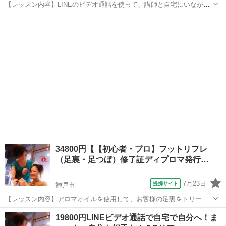
【レッスン内容】LINEのビデオ通話を使って、講師と自宅にいながら
リアルタイムでマンツーマンレッスンです。アロマオイルを使用し
兵庫
神戸市
マッサージ
て、背面（背中〜足首）までをトリートメント致します。リンパ節に
向かってリンパ液を流し込むテクニック...
34800円【【初心者・プロ】フットリフレ
（足裏・足つぼ）修了証ディプロマ発行…
7月23日
提携サイト
神戸市
【レッスン内容】アロマオイルを使用して、お客様の足裏をトリート
メントします。DVDを観ながらご自宅でレッスンが受けられます。シ
兵庫
神戸市
リフレクソロジー
19800円LINEビデオ通話で自宅で自分へ！ま
ョートコースは、片足24の反射区及びオープニング、エンディング等