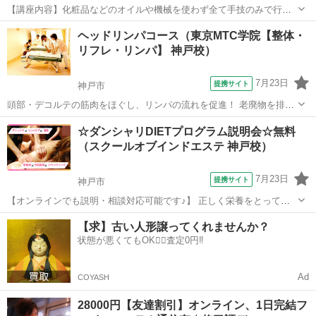
【講座内容】化粧品などのオイルや機械を使わず全て手技のみで行い
ます。その為お客様はお化粧をオフしなくてOK（オイルやクリームを
兵庫
神戸市
エステ
ヘッドリンパコース（東京MTC学院【整体・
使ってもOK)お客様への圧の加減を調整することで強弱の変化も可能
リフレ・リンパ】 神戸校）
です。「筋肉運動」で顔のコリをほぐ...
7月23日
提携サイト
神戸市
頭部・デコルテの筋肉をほぐし、リンパの流れを促進！ 老廃物を排出
しやすくすることで、肩こり・眼精疲労やフェイスラインのリフトア
兵庫
神戸市
マッサージ
☆ダンシャリDIETプログラム説明会☆無料
ップにも効果◎スキルアップや集客アップにもおすすめのコースで
（スクールオブインドエステ 神戸校）
す。 ☆1クラス4名までの完全個別指...
7月23日
提携サイト
神戸市
【オンラインでも説明・相談対応可能です♪】 正しく栄養をとって美
味しく食べて痩せる体に 健康とキレイを同時に叶える★
兵庫
神戸市
エステ
【求】古い人形譲ってくれませんか？
状態が悪くてもOK🙆‍♀️査定0円‼️
Ad
COYASH
28000円【友達割引】オンライン、1日完結フ