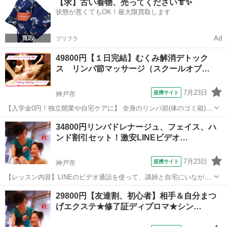
【求】古い着物、売ってください👘✨
レンジング・洗顔 ２・ふき取り（スポンジ・ホットタオル） ３・
状態が悪くてもOK！最大限買取します
フェイシャルリンパマッサージ...
Ad
プリフラ
49800円【１日完結】むくみ解消デトック
ス リンパ節マッサージ（スクールオブ…
7月23日
提携サイト
神戸市
【入学金0円！独立開業や自宅ケアに】 全身のリンパ節(体のゴミ箱)の
おそうじしながら、 流れを良くしボディラインを整えます。✨疲労回
兵庫
神戸市
マッサージ
34800円リンパドレナージュ、フェイス、ハ
復 ✨免疫UPにも ✅独立開業を目指す方 ✅サロンメニューの一つとし
ンド割引セット！激安LINEビデオ…
て 【座学】 ・簡...
7月23日
提携サイト
神戸市
【レッスン内容】LINEのビデオ通話を使って、講師と自宅にいながら
リアルタイムでマンツーマンレッスンです。アロマオイルを使用し
兵庫
神戸市
エステ
29800円【友達割、初心者】相手＆自分まつ
て、リンパトリートメント（リンパドレナージュ）背面（背中〜足
げエクステ★修了証ディプロマ★シン…
首）＋ハンド＋フェイスエステの３つを格...