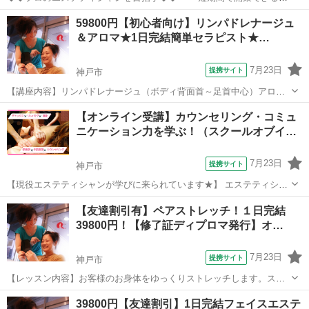
術を学べるコース 【カリキュラム】 フェイシャル基礎カリキュラム＋
兵庫
姫路市
マッサージ
59800円【初心者向け】リンパドレナージュ
カウンセリング・ボディケア理論・ボディマッサージ実技・フットケ
＆アロマ★1日完結簡単セラピスト★…
ア ◆フルタイム勤務の方・主婦...
7月23日
提携サイト
神戸市
【講座内容】リンパドレナージュ（ボディ背面首～足首中心）アロマ
トリートメント（デコルテ・背中）の技術を1日完結４時間マンツーマ
兵庫
神戸市
マッサージ
【オンライン受講】カウンセリング・コミュ
ンレッスンで学習できます。実技中心ですが、トラブル回避の為、学
ニケーション力を学ぶ！（スクールオブイ…
科も行います。モデルさん不要なので、...
7月23日
提携サイト
神戸市
【現役エステティシャンが学びに来られています★】 エステティシャ
ンの指導にあたり最後にぶつかる壁はクロージングのアフターカウン
兵庫
神戸市
その他
【友達割引有】ペアストレッチ！１日完結
セリングです。必要な技術と知識を習得しても、お客様がリピートし
39800円！【修了証ディプロマ発行】オ…
てくれなければ意味がありません。お...
7月23日
提携サイト
神戸市
【レッスン内容】お客様のお身体をゆっくりストレッチします。スト
レッチ単品メニュー、更には他の技術の前後に追加して行うことがで
兵庫
神戸市
整体
39800円【友達割引】1日完結フェイスエステ
きるテクニックです！うつ伏せ、あお向け、座位のテクニックをお教