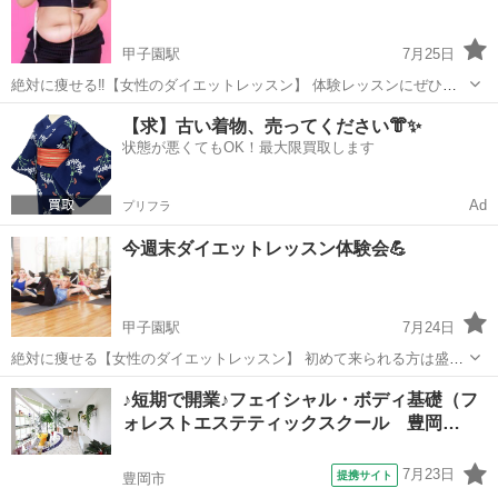
す。 ※Web受講の場合、実習は自...
甲子園駅
7月25日
絶対に痩せる‼️【女性のダイエットレッスン】 体験レッスンにぜひ参
加してみて下さいね☺️ オリジナルコアリズムで肩甲骨と骨盤を動かす
兵庫
西宮市
甲子園駅
美容健康
レッスン
【求】古い着物、売ってください👘✨
のでまずお腹周りと背中がスッキリします。 筋トレ、ストレッチ、80
状態が悪くてもOK！最大限買取します
年代に流行っ...
Ad
プリフラ
今週末ダイエットレッスン体験会💪
甲子園駅
7月24日
絶対に痩せる【女性のダイエットレッスン】 初めて来られる方は盛り
だくさんのメニューにびっくりされます😂 最初にオリジナルコアリズ
兵庫
西宮市
甲子園駅
その他
レッスン
♪短期で開業♪フェイシャル・ボディ基礎（フ
ムで肩甲骨と骨盤を動かしお腹周りがスッキリ、そして太りにくい体
ォレストエステティックスクール 豊岡…
になりますよ👍 メニ...
7月23日
提携サイト
豊岡市