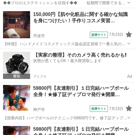
◆◆プロのエステティシャンを目指す◆◆ 短期間で開業できる技
術を学べるコース 【カリキュラム】 フェイシャル基礎カリキュラ
兵庫
豊岡市
エステ
150,000円【肌や化粧品に関する確かな知識
ム＋カウンセリング・ボディケア理論・ ボ
を身につけたい！手作りコスメ実習…
ディマッサージ実技・フットケア...
7月23日
提携サイト
丹波市
【特徴】 ハンドメイドコスメティックス協会認定資格で一番人気の講
座です。多くの人の知っている一般的な化粧品の知識を上回る専門的
兵庫
丹波市
メイク
【実家の整理】そのカメラ高く売れるかも❗️
な知識を習得することが出来ます。 Web講義形式での受講も可能で
状態が悪くてもOK！最大限買取します
す。 ※Web受講の場合、実習は自...
Ad
プリフラ
59800円【友達割引】１日完結ハーブボール
全身！★修了証ディプロマ発行★開業…
7月23日
提携サイト
神戸市
【授業内容】ハーブボールのテクニック59800円です。修了証ディプロ
マも1枚1700円で発行しています★是非、更なる技術UPにご利用下さ
兵庫
神戸市
マッサージ
59800円【友達割引】１日完結ハーブボール
い！復習用のDVD、遠方の方向けの通信講座もご用意しています！こ