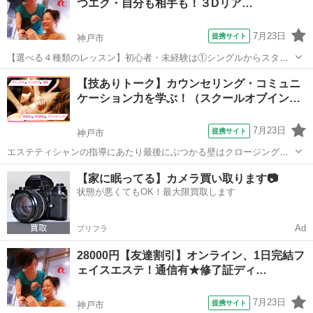
つエク・自分も相手も！３Dリア…
の技術を習得します。1回づつで30...
7月23日
提携サイト
神戸市
【選べる４種類のレッスン】初心者・未経験は①シングルからスター
ト！セルフも講習時間に入っています（希望者のみ）相手、自分と両
兵庫
神戸市
メイク
【技ありトーク】カウンセリング・コミュニ
方学べます①シングル（１本のまつげに１本つける）②３Ｄボリュー
ケーション力を学ぶ！（スクールオブイン…
ムアイラッシュ（１本のまつげに細い０．...
7月23日
提携サイト
神戸市
エステティシャンの指導にあたり最後にぶつかる壁はクロージングの
アフターカウンセリングです。必要な技術と知識を習得しても、お客
兵庫
神戸市
その他
【家に眠ってる】カメラ買い取ります📷
様がリピートしてくれなければ意味がありません。お笑い芸人の人は
状態が悪くてもOK！最大限買取します
間の取り方1つで面白くもなり、反対に面...
Ad
プリフラ
28000円【友達割引】オンライン、1日完結フ
ェイスエステ！通信有★修了証ディ…
7月23日
提携サイト
神戸市