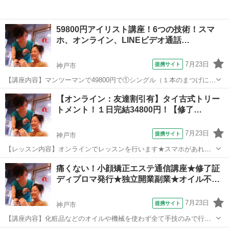
59800円アイリスト講座！6つの技術！スマ
ホ、オンライン、LINEビデオ通話…
7月23日
提携サイト
神戸市
【講座内容】マンツーマンで49800円で①シングル（１本のまつげに１
本つける）②３Ｄボリュームアイラッシュ（１本のまつげに細い０．
兵庫
神戸市
メイク
【オンライン：友達割引有】タイ古式トリー
０５～０．０７のエクステを２～６本までつける）不器用な方でも１
トメント！１日完結34800円！【修了…
秒ファンがあるから安心です！③Ｌ...
7月23日
提携サイト
神戸市
【レッスン内容】オンラインでレッスンを行います★スマホがあれば
OKです！ヨガマット等を床に引いて行うテクニックになります。レッ
兵庫
神戸市
整体
痛くない！小顔矯正エステ通信講座★修了証
スンは学科と実技を行い、体感して頂きます。お客様は洋服を脱がず
ディプロマ発行★独立開業副業★オイル不…
そのまま行います。お客様へ圧をゆっく...
7月23日
提携サイト
神戸市
【講座内容】化粧品などのオイルや機械を使わず全て手技のみで行い
ます。その為お客様はお化粧をオフしなくてOK（オイルやクリームを