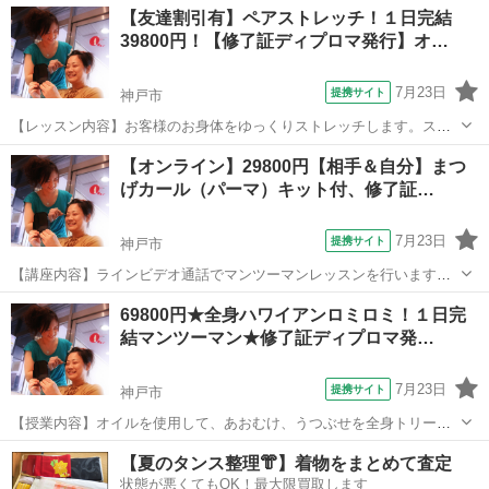
兵庫
神戸市
エステ
【友達割引有】ペアストレッチ！１日完結
使ってもOK)お客様への圧の加減を調整することで強弱の変化も可能
39800円！【修了証ディプロマ発行】オ…
です。「筋肉運動」で顔のコリをほぐ...
7月23日
提携サイト
神戸市
【レッスン内容】お客様のお身体をゆっくりストレッチします。スト
レッチ単品メニュー、更には他の技術の前後に追加して行うことがで
兵庫
神戸市
整体
【オンライン】29800円【相手＆自分】まつ
きるテクニックです！うつ伏せ、あお向け、座位のテクニックをお教
げカール（パーマ）キット付、修了証…
えします。気持ちよいストレッチなので、...
7月23日
提携サイト
神戸市
【講座内容】ラインビデオ通話でマンツーマンレッスンを行います。
テキストを用いて学科と実技を行います。テキストや商材は事前に発
兵庫
神戸市
メイク
69800円★全身ハワイアンロミロミ！１日完
送いたします。その為、復習も可能です。一部の商材付きです。（ご
結マンツーマン★修了証ディプロマ発…
予約頂いた際にご案内しますが、薬剤は事...
7月23日
提携サイト
神戸市
【授業内容】オイルを使用して、あおむけ、うつぶせを全身トリート
メント致します。（一部頭部はオイル無し）お客様に併せて、圧の強
兵庫
神戸市
マッサージ
【夏のタンス整理👘】着物をまとめて査定
弱は変更できます。とてもなめらかで気持ちよくて眠くなってしまい
状態が悪くてもOK！最大限買取します
ます。完全マンツーマンレッスンの為、安...