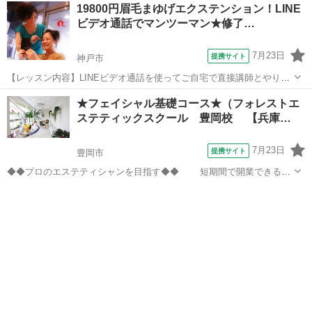
兵庫
神戸市
アロマ
19800円眉毛まゆげエクステンション！LINE
用のDVD、遠方の方向けの通信講座もご用意しています！こちらから
ビデオ通話でマンツーマン★修了…
の営業電話は致しません。...
7月23日
提携サイト
神戸市
【レッスン内容】LINEビデオ通話を使ってご自宅で直接講師とやりと
りしながらマンツーマンで学べます。自分にも相手にもかけることが
兵庫
神戸市
メイク
★フェイシャル基礎コース★（フォレストエ
でき、学科＆技術もきちんと行います。美容師免許保持講師が、一生
ステティックスクール 豊岡校 【兵庫…
懸命お教えします！また、無料質問を...
7月23日
提携サイト
豊岡市
◆◆プロのエステティシャンを目指す◆◆ 短期間で開業できる技
術を学べるコース☆今なら入学金無料☆ 【カリキュラム】 皮膚理
兵庫
豊岡市
エステ
論／クレンジング／デコルテ／ マッサージ／プロメイク ◆フルタ
イム勤務の方・主婦の方も通...