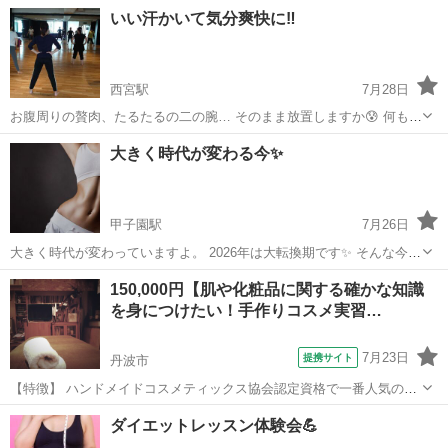
は盛りだくさんのメニューにびっくりされます😂 最初にオリジナルコ
兵庫
西宮市
甲子園駅
その他
レッスン
いい汗かいて気分爽快に‼️
アリズムで肩甲骨と骨盤を動かしお腹周りがスッキリ、そして太りに
くい体に👍 メニュー...
西宮駅
7月28日
お腹周りの贅肉、たるたるの二の腕… そのまま放置しますか😰 何もし
ないと筋肉量はどんどん減っていき 脂肪だらけのだらしない体になり
兵庫
西宮市
西宮駅
美容健康
レッスン
大きく時代が変わる今✨
ます。 膝や腰、股関節の痛みにも繋がります。 今こそ運動を習慣にし
て脂肪を燃...
甲子園駅
7月26日
大きく時代が変わっていますよ。 2026年は大転換期です✨ そんな今、
テレビなどのマスメディアを信じて生きることは❌ また、不平不満や
兵庫
西宮市
甲子園駅
美容健康
レッスン
150,000円【肌や化粧品に関する確かな知識
愚痴、人の悪口ばかり言うような外側ばかりに目を向けた生き方❌ 自
を身につけたい！手作りコスメ実習…
分の内側に...
7月23日
提携サイト
丹波市
【特徴】 ハンドメイドコスメティックス協会認定資格で一番人気の講
座です。多くの人の知っている一般的な化粧品の知識を上回る専門的
兵庫
丹波市
メイク
ダイエットレッスン体験会💪
な知識を習得することが出来ます。 Web講義形式での受講も可能で