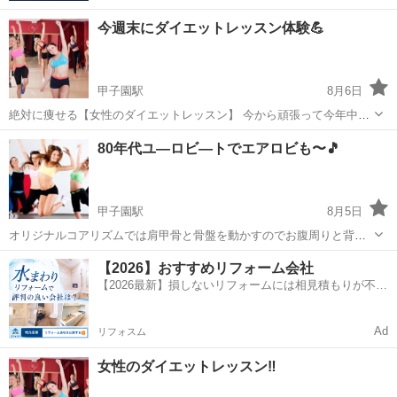
今週末にダイエットレッスン体験💪
甲子園駅
8月6日
絶対に痩せる【女性のダイエットレッスン】 今から頑張って今年中に
はナイスバディ‼️ オリジナルコアリズムで肩甲骨と骨盤を動かし、筋
兵庫
西宮市
甲子園駅
美容健康
レッスン
80年代ユ―ロビ―トでエアロビも〜🎵
トレ、ストレッチ、80年代ユーロビートに合わせたエアロビクスダン
スなどめちゃくちゃ楽し...
甲子園駅
8月5日
オリジナルコアリズムでは肩甲骨と骨盤を動かすのでお腹周りと背中
が最初にスッキリしますよ〜😊 そして筋トレ、ストレッチ、80年代に
兵庫
西宮市
甲子園駅
美容健康
エアロビ
【2026】おすすめリフォーム会社
流行ったユ―ロビートでエアロビクスダンスなどめちゃくちゃ楽しい1
【2026最新】損しないリフォームには相見積もりが不可
時間半のレッスンです🎵 ...
欠！
Ad
リフォスム
女性のダイエットレッスン‼️