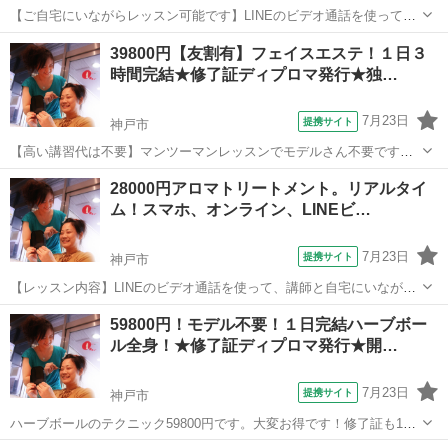
【ご自宅にいながらレッスン可能です】LINEのビデオ通話を使って、
講師と自宅にいながらリアルタイムでマンツーマンレッスンです。45
兵庫
神戸市
エステ
39800円【友割有】フェイスエステ！１日３
分/60分コースとそれ以上のコースを作る事ができ、自分でお好きに決
時間完結★修了証ディプロマ発行★独…
められます。スマートフォンで...
7月23日
提携サイト
神戸市
【高い講習代は不要】マンツーマンレッスンでモデルさん不要です。
全て手技で行うので、高い機械を購入する必要は一切ありません！45
兵庫
神戸市
エステ
28000円アロマトリートメント。リアルタイ
分/60分コースとそれ以上のコースを作る事ができ、自分でお好きに決
ム！スマホ、オンライン、LINEビ…
められます。受講後の質問も無料な...
7月23日
提携サイト
神戸市
【レッスン内容】LINEのビデオ通話を使って、講師と自宅にいながら
リアルタイムでマンツーマンレッスンです。アロマオイルを使用し
兵庫
神戸市
アロマ
59800円！モデル不要！１日完結ハーブボー
て、うつ伏せ（背中〜足）あお向け（首、肩、デコルテ、足）までを
ル全身！★修了証ディプロマ発行★開…
トリートメント致します。学科＆技術も...
7月23日
提携サイト
神戸市
ハーブボールのテクニック59800円です。大変お得です！修了証も1枚
1700円で発行しています★是非、更なる技術UPにご利用下さい！復習