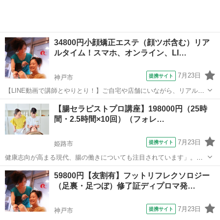
34800円小顔矯正エステ（顔ツボ含む）リア
ルタイム！スマホ、オンライン、LI…
7月23日
提携サイト
神戸市
【LINE動画で講師とやりとり！】ご自宅や店舗にいながら、リアルタ
イムでレッスン！ご予約頂いたら講師とLINEでつながり、実際の通学
兵庫
神戸市
エステ
【腸セラピストプロ講座】198000円（25時
レッスンと同じように学習していきます。スマホで簡単にできるの
間・2.5時間×10回）（フォレ…
で、PC操作など不要です。お友達...
7月23日
提携サイト
姫路市
健康志向が高まる現代、腸の働きについても注目されています」。こ
の講座は『腸活』という大きなテーマを食事・ストレス・マッサージ
兵庫
姫路市
マッサージ
59800円【友割有】フットリフレクソロジー
の3つを中心に目的別に分けて学んでいきます。 入門編・実践編に加
（足裏・足つぼ）修了証ディプロマ発…
えビジネスに特化したセラピストプロ...
7月23日
提携サイト
神戸市