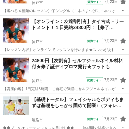
7月23日
提携サイト
神戸市
【選べる４種類のレッスン】①シングル（１本のまつげに１本つけ
る）②３Ｄボリュームアイラッシュ（１本のまつげに細い０．０５～
兵庫
神戸市
メイク
【オンライン：友達割引有】タイ古式トリー
０．０７のエクステを２～６本までつける）③Ｌカール（リフト）シ
トメント！１日完結34800円！【修了…
ングル（Ｌ字のタイプのマツエクを１本のま...
7月23日
提携サイト
神戸市
【レッスン内容】オンラインでレッスンを行います★スマホがあれば
OKです！ヨガマット等を床に引いて行うテクニックになります。レッ
兵庫
神戸市
整体
24800円【友割有】セルフジェルネイル材料
スンは学科と実技を行い、体感して頂きます。お客様は洋服を脱がず
付★修了証ディプロマ発行★フットも…
そのまま行います。お客様へ圧をゆっく...
7月23日
提携サイト
神戸市
【講座内容】1日完結3時間！ご自宅で気軽にセルフジェルネイルが楽
しめるようになるレッスンです。デザインは特に指定が無ければ、初
兵庫
神戸市
ネイル
【基礎トータル】フェイシャルもボディもま
心者の方でも簡単なラメグラデーションを予定していますがご希望に
ずは基礎をしっかり固めて開業♪（フォレ…
応じて他のデザインへの変更応相談！（...
7月23日
提携サイト
姫路市
◆◆プロのエステティシャンを目指す◆◆ 短期間で開業できる技