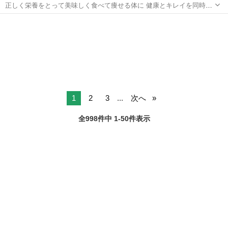
正しく栄養をとって美味しく食べて痩せる体に 健康とキレイを同時に
叶える
兵庫
神戸市
その他
1
2
3
...
次へ
全998件中 1-50件表示