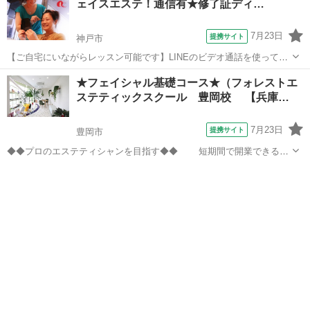
ェイスエステ！通信有★修了証ディ…
7月23日
提携サイト
神戸市
【ご自宅にいながらレッスン可能です】LINEのビデオ通話を使って、
講師と自宅にいながらリアルタイムでマンツーマンレッスンです。45
兵庫
神戸市
エステ
★フェイシャル基礎コース★（フォレストエ
分/60分コースとそれ以上のコースを作る事ができ、自分でお好きに決
ステティックスクール 豊岡校 【兵庫…
められます。スマートフォンで...
7月23日
提携サイト
豊岡市
◆◆プロのエステティシャンを目指す◆◆ 短期間で開業できる技
術を学べるコース☆今なら入学金無料☆ 【カリキュラム】 皮膚理
兵庫
豊岡市
エステ
論／クレンジング／デコルテ／ マッサージ／プロメイク ◆フルタ
イム勤務の方・主婦の方も通...