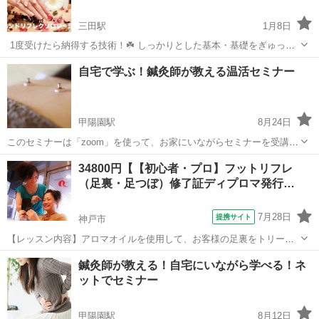
三田駅
1月8日
⁡ 1度受けたら納得する技術！☘️ しっかりとした基本・基礎をぎゅっと
短時間に、あふれんばかりの情報量でお伝えさせて頂きます。 ⁡ こんに
兵庫
三田市
三田駅
リフレクソロジー
ハンド
自宅で学ぶ！鍼灸師が教える温活セミナー
ちは！ みなさんは手を繋いだ瞬間ホッとした経験や 痛みを手でさすっ
た経験はありませんか...
甲陽園駅
8月24日
このセミナーは「zoom」を使って、お家にいながらセミナーを受講で
きるんです！ アドバイザーになるとセミナーも開催できます！ 秋や冬
兵庫
西宮市
甲陽園駅
リフレクソロジー
温活
34800円【【初心者・プロ】フットリフレ
を迎える前に温活の知識を得ませんか？ ↓↓こちらからアクセスおねが
（足裏・足つぼ）修了証ディプロマ発行…
いいたします(^^) h...
7月28日
提携サイト
神戸市
【レッスン内容】アロマオイルを使用して、お客様の足裏をトリート
メントします。DVDを観ながらご自宅でレッスンが受けられます。シ
兵庫
神戸市
リフレクソロジー
鍼灸師が教える！自宅にいながら学べる！ネ
ョートコースは、片足24の反射区及びオープニング、エンディング等
ットでセミナー
の技術を習得します。1回づつで30...
甲陽園駅
8月12日