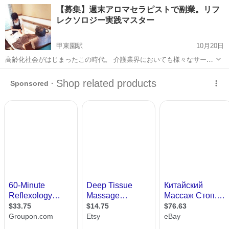
サロンです。 足ツボリフレクソロジー ×フィジカルトレーニングの
兵庫
神戸市
西神中央駅
リフレクソロジー
西神
【募集】週末アロマセラピストで副業。リフ
Rough & Laugh(らふらふ)です🌿🕺 人間本来の自然治癒力を高めるリ
レクソロジー実践マスター
フレクソロジ...
甲東園駅
10月20日
高齢化社会がはじまったこの時代。 介護業界においても様々なサービ
スや、ご家族の中でも介護生活において色んな工夫や向き合い方を考
兵庫
西宮市
甲東園駅
リフレクソロジー
えていらっしゃいます。 福祉施設の中で、利用者さまのリフレクソロ
ジーを提供してきて中には、...