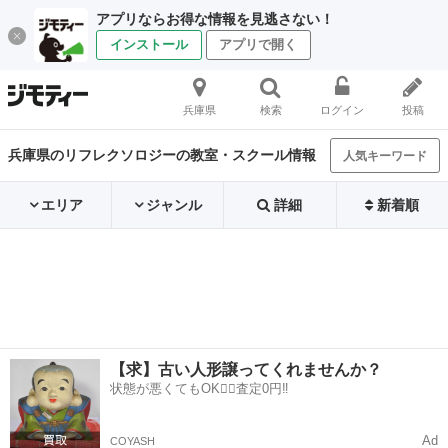
アプリならお得な情報を見逃さない！
インストール
アプリで開く
兵庫県
検索
ログイン
投稿
兵庫県のリフレクソロジーの教室・スクール情報
人気キーワード
エリア
ジャンル
詳細
新着順
【求】古い人形譲ってくれませんか？
状態が悪くてもOK🙆‍♀️査定0円‼️
Ad
COYASH