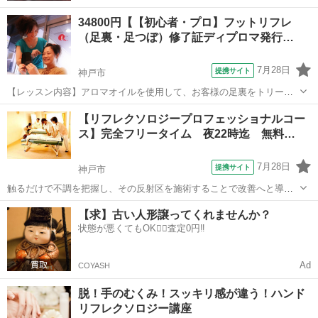
34800円【【初心者・プロ】フットリフレ
（足裏・足つぼ）修了証ディプロマ発行…
7月28日
提携サイト
神戸市
【レッスン内容】アロマオイルを使用して、お客様の足裏をトリート
メントします。DVDを観ながらご自宅でレッスンが受けられます。シ
兵庫
神戸市
リフレクソロジー
【リフレクソロジープロフェッショナルコー
ョートコースは、片足24の反射区及びオープニング、エンディング等
ス】完全フリータイム 夜22時迄 無料…
の技術を習得します。1回づつで30...
7月28日
提携サイト
神戸市
触るだけで不調を把握し、その反射区を施術することで改善へと導く
『足と脚のスペシャリスト』に！癒しの業界でも根強い人気のリフレ
兵庫
神戸市
リフレクソロジー
【求】古い人形譲ってくれませんか？
クソロジー！就職や独立はもちろん！自己メンテナンスにも人気のコ
状態が悪くてもOK🙆‍♀️査定0円‼️
ースです！ 実技、講義ともに初心者には...
Ad
COYASH
脱！手のむくみ！スッキリ感が違う！ハンド
リフレクソロジー講座