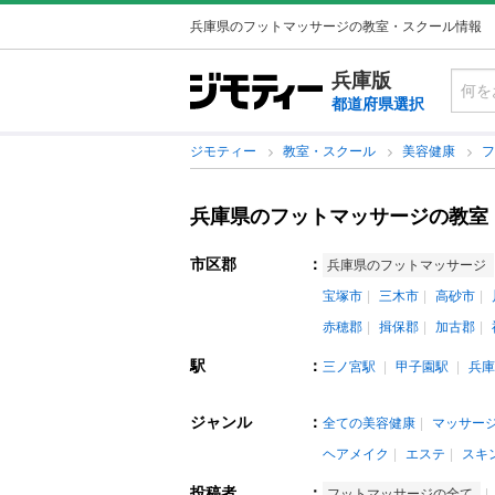
兵庫県のフットマッサージの教室・スクール情報
兵庫版
都道府県選択
ジモティー
教室・スクール
美容健康
兵庫県のフットマッサージの教室
市区郡
：
兵庫県のフットマッサージ
宝塚市
三木市
高砂市
赤穂郡
揖保郡
加古郡
駅
：
三ノ宮駅
甲子園駅
兵庫
ジャンル
：
全ての美容健康
マッサー
ヘアメイク
エステ
スキ
投稿者
：
フットマッサージの全て