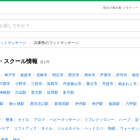
地元の掲示板 ジモティー
フットマッサージ
兵庫県のフットマッサージ
・スクール情報
全1件
神戸市
姫路市
尼崎市
明石市
西宮市
洲本市
芦屋市
伊丹市
相生
川西市
小野市
三田市
加西市
丹波篠山市
養父市
丹波市
南あわじ市
神崎郡
川辺郡
美方郡
佐用郡
多可郡
駅
駒ヶ林駅
西宮北口駅
新長田駅
伊丹駅
神戸駅
姫路駅
六甲駅
ジ
整体
カイロ
アロマ
ベビーマッサージ
リフレクソロジー
ハーブ
足
ンケア
リフトアップ
ネイル
ジェルネイル
ヘッドスパ
快眠
ウォーキン
直接
仲介