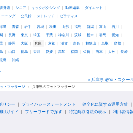
護身術
シニア
キックボクシング
動画編集
ダイエット
レーニング
公民館
ストレッチ
ピラティス
海道
青森
岩手
宮城
秋田
山形
福島
新潟
富山
石川
梨
長野
東京
埼玉
千葉
神奈川
茨城
栃木
群馬
愛知
重
静岡
大阪
兵庫
京都
滋賀
奈良
和歌山
鳥取
島根
島
山口
徳島
香川
愛媛
高知
福岡
佐賀
熊本
大分
長崎
児島
沖縄
へ
兵庫県 教室・スクール
フットマッサージ
兵庫県のフットマッサージ
ポリシー
プライバシーステートメント
健全化に資する運用方針
利用ガイド
フリーワードで探す
特定商取引法の表示
利用者情