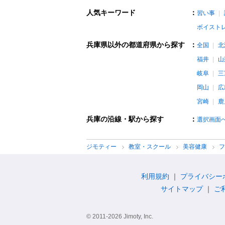
人気キーワード
：
習い事
ボイスト
兵庫県以外の都道府県から探す
：
全国
北
福井
山
岐阜
三
岡山
広
宮崎
鹿
兵庫の沿線・駅から探す
：
選択画面
ジモティー
教室・スクール
美容健康
利用規約
プライバシー
サイトマップ
ご
© 2011-2026 Jimoty, Inc.