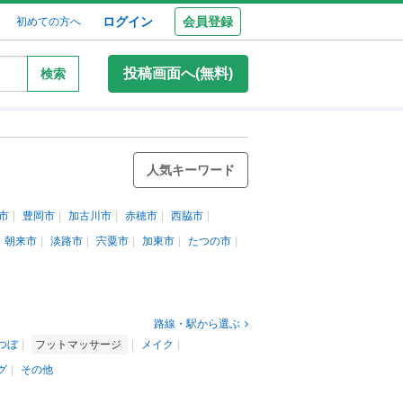
ログイン
会員登録
初めての方へ
投稿画面へ(無料)
検索
人気キーワード
市
豊岡市
加古川市
赤穂市
西脇市
朝来市
淡路市
宍粟市
加東市
たつの市
路線・駅から選ぶ
つぼ
フットマッサージ
メイク
グ
その他