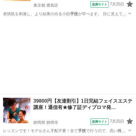
7月25日
提携サイト
東京都 豊島区
表情筋を刺激し、より結果の出る小顔
手技
が学べます。 目に見えて差
が出る「リフ…
東京
豊島区
マッサージ
39800円【友達割引】1日完結フェイスエステ
講座！通信有★修了証ディプロマ発…
7月25日
提携サイト
静岡県 静岡市
レッスンです！モデルさん手配不要！全て
手技
で行うので、高い機械