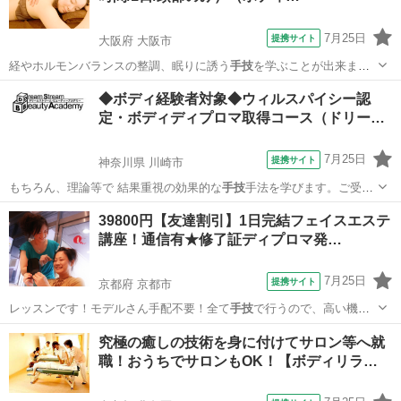
7月25日
提携サイト
大阪府 大阪市
経やホルモンバランスの整調、眠りに誘う
手技
を学ぶことが出来ま
す。施術の際の注意点…
大阪
大阪市
その他
◆ボディ経験者対象◆ウィルスパイシー認
定・ボディディプロマ取得コース（ドリー
ム…
7月25日
提携サイト
神奈川県 川崎市
もちろん、理論等で 結果重視の効果的な
手技
手法を学びます。ご受講
生様一人一人のラ…
神奈川
川崎市
マッサージ
39800円【友達割引】1日完結フェイスエステ
講座！通信有★修了証ディプロマ発…
7月25日
提携サイト
京都府 京都市
レッスンです！モデルさん手配不要！全て
手技
で行うので、高い機械
を購入する必要は一…
京都
京都市
エステ
究極の癒しの技術を身に付けてサロン等へ就
職！おうちでサロンもOK！【ボディリラ…