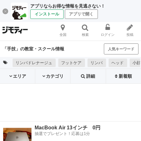
アプリならお得な情報を見逃さない！
インストール
アプリで開く
全国
検索
ログイン
投稿
「手技」の教室・スクール情報
人気キーワード
リンパドレナージュ
フットケア
リンパ
ヘッド
小顔
エリア
カテゴリ
詳細
新着順
MacBook Air 13インチ 0円
抽選でプレゼント！応募は1分