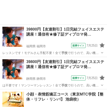
神奈川
川崎市
マッサージ
39800円【友達割引】1日完結フェイスエステ
講座！通信有★修了証ディプロマ発…
7月25日
提携サイト
福岡県 福岡市
レッスンです！モデルさん手配不要！全て
手技
で行うので、高い機械
を購入する必要は一…
福岡
福岡市
エステ
39800円【友達割引】1日完結フェイスエステ
講座！通信有★修了証ディプロマ発…
7月25日
提携サイト
静岡県 静岡市
は不要です！マンツーマンレッスン！全て
手技
で行うので、高い機械
を購入する必要は一…
静岡
静岡市
エステ
小顔・表情筋矯正コース（東京MTC学院【整
体・リフレ・リンパ】 池袋校）