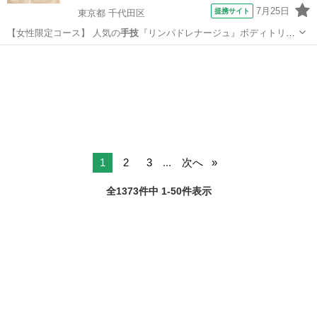
7月25日
提携サイト
東京都 千代田区
【女性限定コース】 人気の
手技
『リンパドレナージュ』ボディトリー
トメ…
東京
千代田区
マッサージ
1
2
3
...
次へ
全1373件中 1-50件表示