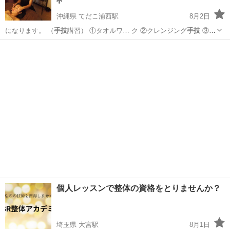
沖縄県 てだこ浦西駅
8月2日
になります。 （
手技
講習） ①タオルワ… ク ②クレンジング
手技
③洗
顔 ④ホット… ャルトリートメント
手技
トリートメント ⑥… コルテ、
沖縄
中頭郡
てだこ浦西駅
エステ
フェイシャル
肩、首、頭
手技
トリートメント … ャル基礎技術（基本
手技
・施術の流
れ） ・…
個人レッスンで整体の資格をとりませんか？
埼玉県 大宮駅
8月1日