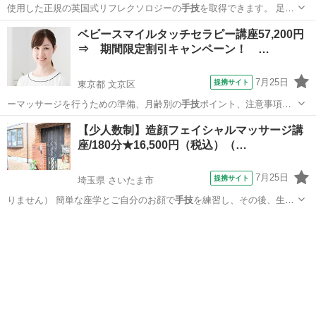
使用した正規の英国式リフレクソロジーの
手技
を取得できます。 足の
裏には全身を縮…
愛知
名古屋市
マッサージ
ベビースマイルタッチセラピー講座57,200円
⇒ 期間限定割引キャンペーン！ …
7月25日
提携サイト
東京都 文京区
ーマッサージを行うための準備、月齢別の
手技
ポイント、注意事項な
どが記載されている…
東京
文京区
ベビーマッサージ
【少人数制】造顔フェイシャルマッサージ講
座/180分★16,500円（税込）（…
7月25日
提携サイト
埼玉県 さいたま市
りません） 簡単な座学とご自分のお顔で
手技
を練習し、その後、生徒
様同士で相モデル…
埼玉
さいたま市
エステ