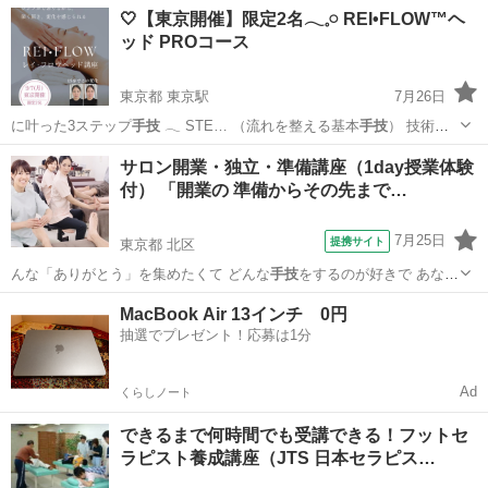
②骨盤調整③肩甲骨… ⑧美容アプローチ
手技
⑨ヒップアップ
愛知
名古屋市
マッサージ
🤍【東京開催】限定2名𓂃𓈒𓏸 REI•FLOW™ヘ
ッド PROコース
東京都 東京駅
7月26日
に叶った3ステップ
手技
𓂃 STE… （流れを整える基本
手技
） 技術だ
け…
東京
江東区
東京駅
ヘッドスパ
ヘッド
サロン開業・独立・準備講座（1day授業体験
付） 「開業の 準備からその先まで…
7月25日
提携サイト
東京都 北区
んな「ありがとう」を集めたくて どんな
手技
をするのが好きで あなた
だけのプラン…
東京
北区
マッサージ
MacBook Air 13インチ 0円
抽選でプレゼント！応募は1分
Ad
くらしノート
できるまで何時間でも受講できる！フットセ
ラピスト養成講座（JTS 日本セラピス…