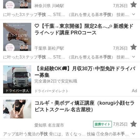
神奈川県 川崎駅
7月26日
に叶った3ステップ
手技
𓂃 STE… （流れを整える基本
手技
） 技術だ
け…
神奈川
川崎市
川崎駅
ヘッドスパ
ヘッド
🤍【千葉→東京開催】限定2名𓂃𓈒𓏸 新感覚ド
ライヘッド講座 PROコース
千葉県 新松戸駅
7月26日
に叶った3ステップ
手技
𓂃 STE… （流れを整える基本
手技
） 技術だ
け…
千葉
松戸市
新松戸駅
ヘッドスパ
ヘッド
【未経験OK🚚】月収30万↑中型免許ドライバ
ー募集
完全週休2日で安定転職
Ad
ドライバーダイレクト
コルギ・美ボディ矯正講座（korugi小顔セラ
ピストスクール 名古屋校）
7月25日
提携サイト
愛知県 名古屋市
アップ迄叶う魔法の
手技
骨には、古くなっ… 技編 ①全身の基本
手技