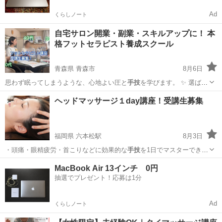
Ad
くらしノート
自宅サロン開業・副業・スキルアップに！ 本
格フットセラピスト養成スクール
青森県 青森市
8月6日
思わず眠ってしまうような、心地よい圧と
手技
を学びます。 ✨ 選ばれ
る3つの理由（…
青森
青森市
フットマッサージ
サロン
ヘッドマッサージ１day講座！受講生募集
福岡県 六本松駅
8月3日
・頭痛・眼精疲労・首こりなどに効果的な
手技
を1日でマスターできる
コースです …
福岡
福岡市
六本松駅
マッサージ
MacBook Air 13インチ 0円
抽選でプレゼント！応募は1分
Ad
くらしノート