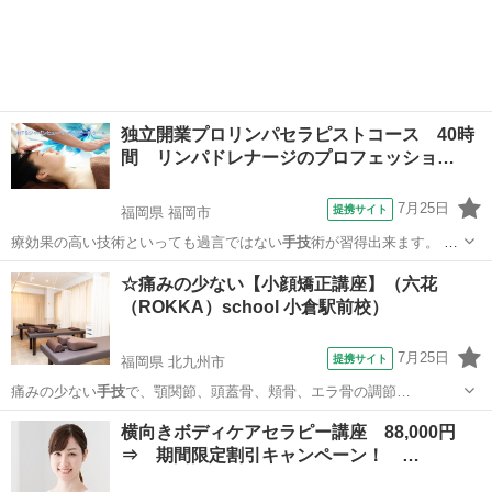
独立開業プロリンパセラピストコース 40時
間 リンパドレナージのプロフェッショ…
7月25日
提携サイト
福岡県 福岡市
療効果の高い技術といっても過言ではない
手技
術が習得出来ます。 薬
や医療だけに…
福岡
福岡市
マッサージ
☆痛みの少ない【小顔矯正講座】（六花
（ROKKA）school 小倉駅前校）
7月25日
提携サイト
福岡県 北九州市
痛みの少ない
手技
で、顎関節、頭蓋骨、頬骨、エラ骨の調節…
福岡
北九州市
マッサージ
横向きボディケアセラピー講座 88,000円
⇒ 期間限定割引キャンペーン！ …