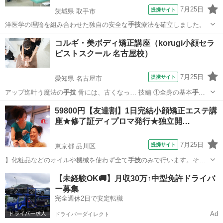
7月25日
提携サイト
茨城県 取手市
洋医学の理論を組み合わせた独自の安全な
手技
療法を確立しました。
茨城
取手市
リフレクソロジー
コルギ・美ボディ矯正講座（korugi小顔セラ
ピストスクール 名古屋校）
7月25日
提携サイト
愛知県 名古屋市
アップ迄叶う魔法の
手技
骨には、古くなっ… 技編 ①全身の基本
手技
②骨盤調整③肩甲骨… ⑧美容アプローチ
手技
⑨ヒップアップ
愛知
名古屋市
マッサージ
59800円【友達割】1日完結小顔矯正エステ講
座★修了証ディプロマ発行★独立開…
7月25日
提携サイト
東京都 品川区
】化粧品などのオイルや機械を使わず全て
手技
のみで行います。その
為、お客様はメイク…
東京
品川区
エステ
【未経験OK🚚】月収30万↑中型免許ドライバ
ー募集
完全週休2日で安定転職
Ad
ドライバーダイレクト