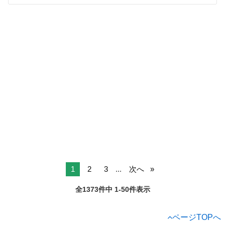
1
2
3
...
次へ
全1373件中 1-50件表示
ページTOPへ