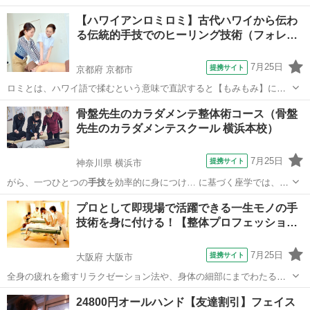
を購入する必要は一…
福岡
福岡市
エステ
【ハワイアンロミロミ】古代ハワイから伝わ
る伝統的手技でのヒーリング技術（フォレ…
7月25日
提携サイト
京都府 京都市
ロミとは、ハワイ語で揉むという意味で直訳すると【もみもみ】にな
ります。フラダンスを踊るようにてのひらと二の腕でリズミカルに、
京都
京都市
マッサージ
骨盤先生のカラダメンテ整体術コース（骨盤
柔らかく、時には力強くマッサージするのが特徴的です。自然界から
先生のカラダメンテスクール 横浜本校）
のマナ（気）が低迷しているところに癒し...
7月25日
提携サイト
神奈川県 横浜市
がら、一つひとつの
手技
を効率的に身につけ… に基づく座学では、
手
技
を深く支えるしくみ…
神奈川
横浜市
整体
プロとして即現場で活躍できる一生モノの手
技術を身に付ける！【整体プロフェッショ…
7月25日
提携サイト
大阪府 大阪市
全身の疲れを癒すリラクゼーション法や、身体の細部にまでわたる整
体施術法。さらに各部位のストレッチ法まで整体のプロ技術を習得！
大阪
大阪市
整体
24800円オールハンド【友達割引】フェイス
また講義では基礎解剖学や生理学等、プロの整体師として即戦力で活