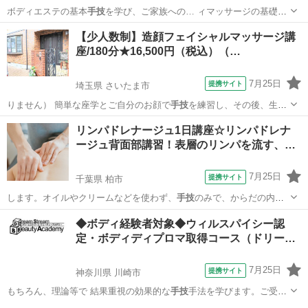
ボディエステの基本
手技
を学び、ご家族への… ィマッサージの基礎
手
技
（軽擦法・強擦法…
群馬
高崎市
エステ
【少人数制】造顔フェイシャルマッサージ講
座/180分★16,500円（税込）（…
7月25日
提携サイト
埼玉県 さいたま市
りません） 簡単な座学とご自分のお顔で
手技
を練習し、その後、生徒
様同士で相モデル…
埼玉
さいたま市
エステ
リンパドレナージュ1日講座☆リンパドレナ
ージュ背面部講習！表層のリンパを流す、…
7月25日
提携サイト
千葉県 柏市
します。オイルやクリームなどを使わず、
手技
のみで、からだの内側
を健やかに美しくす…
千葉
柏市
その他
◆ボディ経験者対象◆ウィルスパイシー認
定・ボディディプロマ取得コース（ドリー
ム…
7月25日
提携サイト
神奈川県 川崎市
もちろん、理論等で 結果重視の効果的な
手技
手法を学びます。ご受講
生様一人一人のラ…