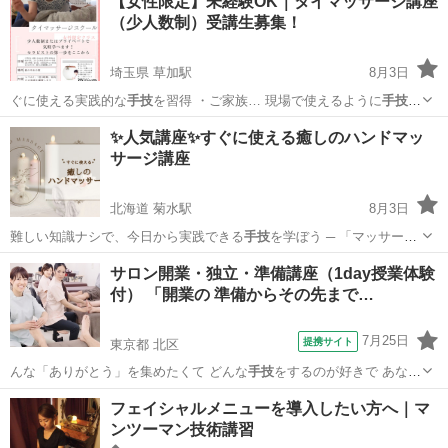
【女性限定】未経験OK｜タイマッサージ講座
（少人数制）受講生募集！
埼玉県 草加駅
8月3日
ぐに使える実践的な
手技
を習得 ・ご家族… 現場で使えるように
手技
を
中心に指導 …
埼玉
草加市
草加駅
マッサージ
認定校
✨人気講座✨すぐに使える癒しのハンドマッ
サージ講座
北海道 菊水駅
8月3日
難しい知識ナシで、今日から実践できる
手技
を学ぼう ─ 「マッサージ
に興味…
北海道
札幌市
菊水駅
美容健康
サロン
サロン開業・独立・準備講座（1day授業体験
付） 「開業の 準備からその先まで…
7月25日
提携サイト
東京都 北区
んな「ありがとう」を集めたくて どんな
手技
をするのが好きで あなた
だけのプラン…
東京
北区
マッサージ
フェイシャルメニューを導入したい方へ｜マ
ンツーマン技術講習