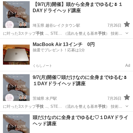
茨城
取手市
リフレクソロジー
【9/7(月)開催】頭から全身までゆるむ🌷１
DAYドライヘッド講座
埼玉県 越谷レイクタウン駅
7月26日
に叶った3ステップ
手技
𓂃 STE… （流れを整える基本
手技
） 技術だ
け…
埼玉
川越市
越谷レイクタウン駅
快眠
ヘッド
MacBook Air 13インチ 0円
抽選でプレゼント！応募は1分
Ad
くらしノート
9/7(月)開催♡頭だけなのに全身までゆるむ🌷
１DAYドライヘッド講座
茨城県 水戸駅
7月26日
に叶った3ステップ
手技
𓂃 STE… （流れを整える基本
手技
） 技術だ
け…
茨城
水戸市
水戸駅
快眠
ヘッド
頭だけなのに全身までゆるむ♡１DAYドライ
ヘッド講座