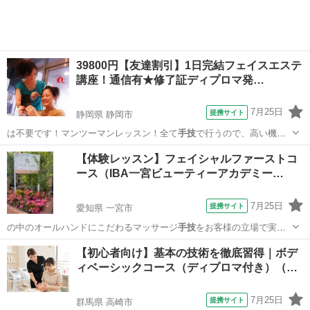
39800円【友達割引】1日完結フェイスエステ
講座！通信有★修了証ディプロマ発…
7月25日
提携サイト
静岡県 静岡市
は不要です！マンツーマンレッスン！全て
手技
で行うので、高い機械
を購入する必要は一…
静岡
静岡市
エステ
【体験レッスン】フェイシャルファーストコ
ース（IBA一宮ビューティーアカデミー…
7月25日
提携サイト
愛知県 一宮市
の中のオールハンドにこだわるマッサージ
手技
をお客様の立場で実際
体感頂きます。（約…
愛知
一宮市
エステ
【初心者向け】基本の技術を徹底習得｜ボデ
ィベーシックコース（ディプロマ付き）（…
7月25日
提携サイト
群馬県 高崎市