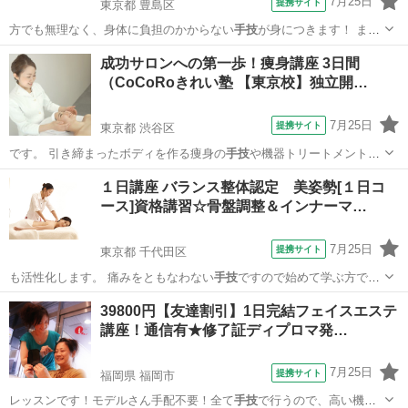
7月25日
提携サイト
東京都 豊島区
方でも無理なく、身体に負担のかからない
手技
が身につきます！ ま
た、実技・講義とも…
東京
豊島区
その他
成功サロンへの第一歩！痩身講座 3日間
（CoCoRoきれい塾 【東京校】独立開…
7月25日
提携サイト
東京都 渋谷区
です。 引き締まったボディを作る痩身の
手技
や機器トリートメントが
学べる講座です。…
東京
渋谷区
エステ
１日講座 バランス整体認定 美姿勢[１日コ
ース]資格講習☆骨盤調整＆インナーマ…
7月25日
提携サイト
東京都 千代田区
も活性化します。 痛みをともなわない
手技
ですので始めて学ぶ方でも
安心して習得で…
東京
千代田区
整体
39800円【友達割引】1日完結フェイスエステ
講座！通信有★修了証ディプロマ発…
7月25日
提携サイト
福岡県 福岡市
レッスンです！モデルさん手配不要！全て
手技
で行うので、高い機械