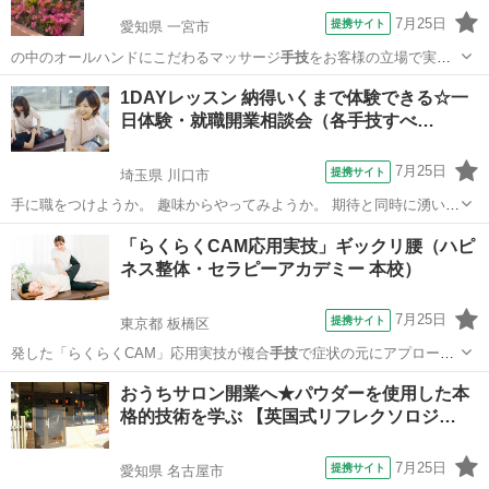
7月25日
提携サイト
愛知県 一宮市
の中のオールハンドにこだわるマッサージ
手技
をお客様の立場で実際
体感頂きます。（約…
愛知
一宮市
エステ
1DAYレッスン 納得いくまで体験できる☆一
日体験・就職開業相談会（各手技すべ…
7月25日
提携サイト
埼玉県 川口市
手に職をつけようか。 趣味からやってみようか。 期待と同時に湧いて
くる不安を解消するために、 一日丸々使って、体験します。 ■体験の
埼玉
川口市
整体
「らくらくCAM応用実技」ギックリ腰（ハピ
一日の流れ■■■■■■■■■■■■■■■■■ ①【施術を受ける】： 生徒さん
ネス整体・セラピーアカデミー 本校）
の施術で...
7月25日
提携サイト
東京都 板橋区
発した「らくらくCAM」応用実技が複合
手技
で症状の元にアプローチ
して、即時に痛み…
東京
板橋区
整体
おうちサロン開業へ★パウダーを使用した本
格的技術を学ぶ 【英国式リフレクソロジ…
7月25日
提携サイト
愛知県 名古屋市