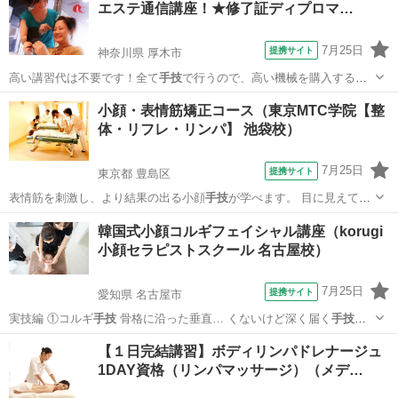
エステ通信講座！★修了証ディプロマ…
躍できる理論等がトータルに学べます！...
7月25日
提携サイト
神奈川県 厚木市
高い講習代は不要です！全て
手技
で行うので、高い機械を購入する必
要は一…
神奈川
厚木市
エステ
小顔・表情筋矯正コース（東京MTC学院【整
体・リフレ・リンパ】 池袋校）
7月25日
提携サイト
東京都 豊島区
表情筋を刺激し、より結果の出る小顔
手技
が学べます。 目に見えて差
が出る「リフ…
東京
豊島区
マッサージ
韓国式小顔コルギフェイシャル講座（korugi
小顔セラピストスクール 名古屋校）
7月25日
提携サイト
愛知県 名古屋市
実技編 ①コルギ
手技
骨格に沿った垂直… くないけど深く届く
手技
指・関節・手根な…
愛知
名古屋市
エステ
【１日完結講習】ボディリンパドレナージュ
1DAY資格（リンパマッサージ）（メデ…