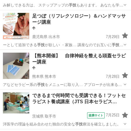
み解しできる方は、 ステップアップの
手技
もあります。 あなたも学ん
で…
埼玉
さいたま市
大宮駅
資格
個人
足つぼ（リフレクソロジー）＆ハンドマッサ
ージ講座
鹿児島県 出水市
7月29日
ーとして追加できる
手技
が欲しい ・家族… 講座なのでお互いに
手技
を
やりあい、即実践… ロジー（あしつぼ）
手技
が出来るようになり… お
鹿児島
出水市
マッサージ
ハンド
【熊本開催】 自律神経を整える頭蓋セラピ
客様に提供できる
手技
の習得！ ■… のハンドマッサージ
手技
・参加者
ー講座
同士で… ...
熊本県 熊本市
7月28日
アなどセラピー系の
手技
をメニューに取り入… アプローチが出来る
手
技
が欲しい ・ご家族… ・自律神経を整える
手技
をしたい ・自分や…
熊本
熊本市
整体
頭蓋
できるまで何時間でも受講できる！フットセ
家族の癒しを与える
手技
をしたい ・心身の…
ラピスト養成講座（JTS 日本セラピス…
7月25日
提携サイト
茨城県 取手市
洋医学の理論を組み合わせた独自の安全な
手技
療法を確立しました。