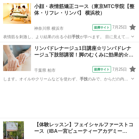
を購入する必要は一…
静岡
静岡市
エステ
小顔・表情筋矯正コース（東京MTC学院【整
体・リフレ・リンパ】 横浜校）
7月25日
提携サイト
神奈川県 横浜市
表情筋を刺激し、より結果の出る小顔
手技
が学べます。 目に見えて差
が出る「リフ…
神奈川
横浜市
マッサージ
リンパドレナージュ1日講座☆リンパドレナ
ージュ下肢部講習！脚のむくみに効果的☆…
7月25日
提携サイト
千葉県 柏市
します。オイルやクリームなどを使わず、
手技
のみで、からだの内側
を健やかに美しくす…
千葉
柏市
エステ
【体験レッスン】フェイシャルファーストコ
ース（IBA一宮ビューティーアカデミー…