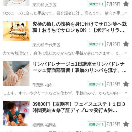
7月25日
提携サイト
東京都 文京区
代のニーズに合った
手技
です。要介護者に対… 高めます。 横向き
手技
を取得する事により…
東京
文京区
整体
究極の癒しの技術を身に付けてサロン等へ就
職！おうちでサロンもOK！【ボディリラ…
7月25日
提携サイト
東京都 千代田区
方でも無理なく、身体に負担のかからない
手技
が身につきます！ ま
た、実技・講義とも…
東京
千代田区
その他
リンパドレナージュ1日講座☆リンパドレナ
ージュ背面部講習！表層のリンパを流す、…
7月25日
提携サイト
千葉県 柏市
します。オイルやクリームなどを使わず、
手技
のみで、からだの内側
を健やかに美しくす…
千葉
柏市
その他
39800円【友割有】フェイスエステ！１日３
時間完結★修了証ディプロマ発行★独…
7月25日
提携サイト
福岡県 福岡市