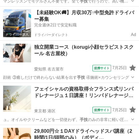
マンレッスンでモデルさん不要です。全て
手技
で行うので、高い機械
を購入する必要は一…
福岡
福岡市
エステ
【未経験OK🚚】月収30万↑中型免許ドライバ
ー募集
完全週休2日で安定転職
Ad
ドライバーダイレクト
独立開業コース（korugi小顔セラピストスク
ール 名古屋校）
7月25日
提携サイト
愛知県 名古屋市
顔術 ③癒しだけで終わらない結果を出す
手技
④施術×カウンセリング
愛知
名古屋市
マッサージ
フェイシャルの資格取得☆フランス式リンパ
ドレナージュ１日講座！リンパドレナージ…
7月25日
提携サイト
東京都 港区
ュ。オイルやクリームなどを一切使わず、
手技
のみの非常に軽い圧で
表層のリンパ管へア…
東京
港区
エステ
29,800円☆１DAYドライヘッドスパ講座（2
時間/1日/頭部のみ）（ボディ…