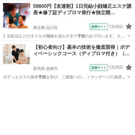
59800円【友達割】1日完結小顔矯正エステ講
座★修了証ディプロマ発行★独立開…
7月25日
提携サイト
東京都 品川区
】化粧品などのオイルや機械を使わず全て
手技
のみで行います。その
為、お客様はメイク…
東京
品川区
エステ
【初心者向け】基本の技術を徹底習得｜ボデ
ィベーシックコース（ディプロマ付き）（…
7月25日
提携サイト
群馬県 高崎市
ボディエステの基本
手技
を学び、ご家族への… ィマッサージの基礎
手
技
（軽擦法・強擦法…
群馬
高崎市
エステ