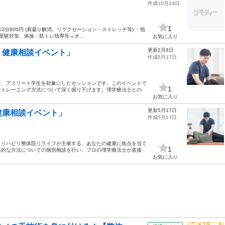
作成10月14日
1
10分800円 (肩凝り解消、リラクゼーション・ストレッチ等) ・指
受験対策、体操・筋トレ指導等→オ...
お気に入り
更新2月8日
・健康相談イベント」
作成5月17日
は、アスリート学生を対象にしたセッションです。このイベントで
1
なトレーニング方法について深く掘り下げます。理学療法士との
お気に入り
更新5月17日
健康相談イベント」
作成5月17日
、リハビリ整体院リライフが主催する、あなたの健康に焦点を当て
1
果的な方法についての個別相談を行い、プロの理学療法士が直接
お気に入り