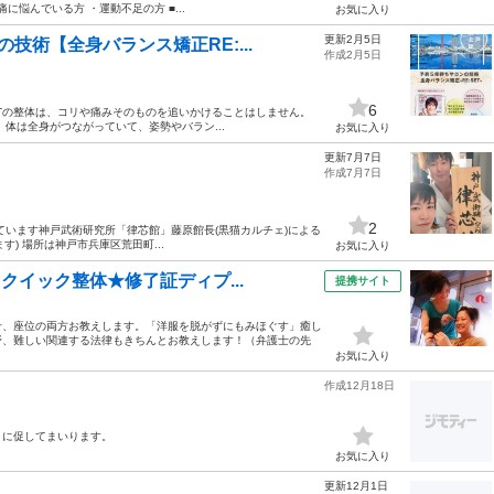
に悩んでいる方 ・運動不足の方 ■...
お気に入り
更新2月5日
技術【全身バランス矯正RE:...
作成2月5日
6
:SETの整体は、コリや痛みそのものを追いかけることはしません。
体は全身がつながっていて、姿勢やバラン...
お気に入り
更新7月7日
作成7月7日
2
れています神戸武術研究所「律芯館」藤原館長(黒猫カルチェ)による
す) 場所は神戸市兵庫区荒田町...
お気に入り
クイック整体★修了証ディプ...
提携サイト
せ、座位の両方お教えします。「洋服を脱がずにもみほぐす」癒し
野、難しい関連する法律もきちんとお教えします！（弁護士の先
お気に入り
作成12月18日
うに促してまいります。
お気に入り
更新12月1日