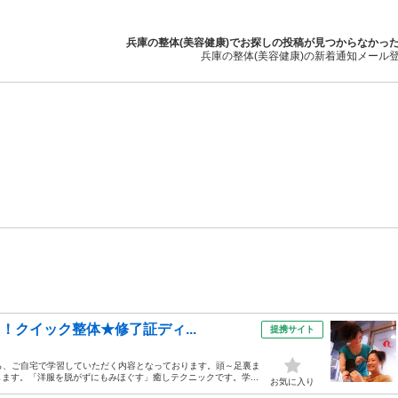
兵庫の整体(美容健康)でお探しの投稿が見つからなかっ
兵庫の整体(美容健康)の新着通知メール
！クイック整体★修了証ディ...
提携サイト
ら、ご自宅で学習していただく内容となっております。頭～足裏ま
ます。「洋服を脱がずにもみほぐす」癒しテクニックです。学...
お気に入り