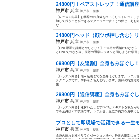
24800円！ペアストレッチ！通信講座
神戸市
兵庫
神戸市
整体
【レッスン内容】お客様のお身体をゆっくりストレッチし
加して行うことができるテクニックです！うつ伏せ、あお
な...
34800円ヘッド（顔ツボ押し含む）リ
神戸市
兵庫
神戸市
整体
【LINE動画で講師とやりとり！】ご自宅や店舗にいなが
とLINEでつながり、実際の通学レッスンと同じように学習し
69800円【友達割】全身もみほぐし！
神戸市
兵庫
神戸市
整体
【レッスン内容】頭～足裏までを全身ほぐします。うつぶ
テクニックです。学科もきちんと行います。講師の得意分
生...
29800円【通信講座】全身もみほぐし
神戸市
兵庫
神戸市
整体
【レッスン内容】送付いたしますDVDとテキストを観なが
でを全身ほぐす技術です。うつぶせ、座位の両方をお教えし
プロとして即現場で活躍できる一生モ
神戸市
兵庫
神戸市
整体
全身の疲れを癒すリラクゼーション法や、身体の細部にま