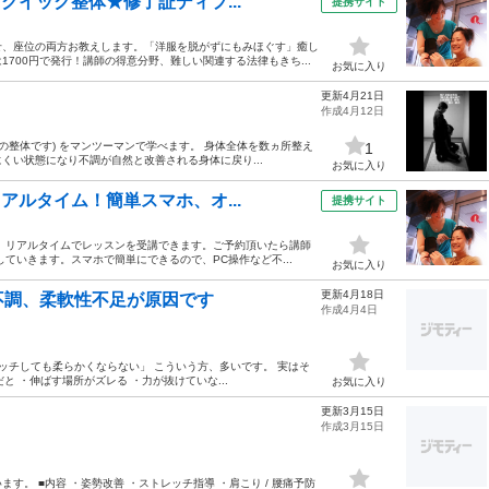
クイック整体★修了証ディプ...
提携サイト
せ、座位の両方お教えします。「洋服を脱がずにもみほぐす」癒し
700円で発行！講師の得意分野、難しい関連する法律もきち...
お気に入り
更新4月21日
作成4月12日
の整体です) をマンツーマンで学べます。 身体全体を数ヵ所整え
1
くい状態になり不調が自然と改善される身体に戻り...
お気に入り
アルタイム！簡単スマホ、オ...
提携サイト
ら、リアルタイムでレッスンを受講できます。ご予約頂いたら講師
ていきます。スマホで簡単にできるので、PC操作など不...
お気に入り
更新4月18日
不調、柔軟性不足が原因です
作成4月4日
ッチしても柔らかくならない」 こういう方、多いです。 実はそ
と ・伸ばす場所がズレる ・力が抜けていな...
お気に入り
更新3月15日
作成3月15日
。 ■内容 ・姿勢改善 ・ストレッチ指導 ・肩こり / 腰痛予防