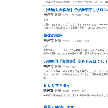
・セルフケア方法 ■対象 ・デスクワークの方 ・肩こり、腰痛
【全額返金保証】予約5年待ちサロンの
神戸市
兵庫
神戸市
県庁前駅
整体
手技
ご覧いただきありがとうございます RE:SETとは？ RE
なぜなら「痛みが出ている場所＝原因」ではないからです。 
整体の講座
神戸市
兵庫
神戸市
三ノ宮駅
整体
武術
今年Yahoo!ニュースなどでも掲載され様々な所で活躍さ
整体の講座になります (90分6000円、要予約制となっていま
69800円【友達割】全身もみほぐし！
神戸市
兵庫
神戸市
整体
【レッスン内容】頭～足裏までを全身ほぐします。うつぶ
テクニックです。学科もきちんと行います。講師の得意分
生...
ＢＬＣマキタイ
揖保郡
兵庫
揖保郡
網干駅
整体
神経筋の連絡を促進して、正しい身体の使い方ができるよ
肩凝り解消します