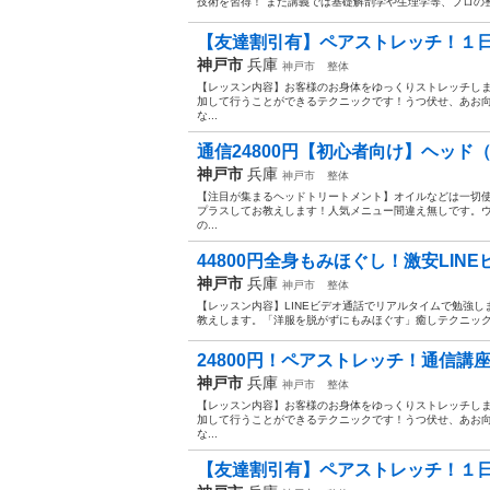
技術を習得！ また講義では基礎解剖学や生理学等、プロの整
【友達割引有】ペアストレッチ！１日完結
神戸市
兵庫
神戸市
整体
【レッスン内容】お客様のお身体をゆっくりストレッチし
加して行うことができるテクニックです！うつ伏せ、あお
な...
通信24800円【初心者向け】ヘッド（
神戸市
兵庫
神戸市
整体
【注目が集まるヘッドトリートメント】オイルなどは一切
プラスしてお教えします！人気メニュー間違え無しです。
の...
44800円全身もみほぐし！激安LINE
神戸市
兵庫
神戸市
整体
【レッスン内容】LINEビデオ通話でリアルタイムで勉強
教えします。「洋服を脱がずにもみほぐす」癒しテクニック
24800円！ペアストレッチ！通信講座
神戸市
兵庫
神戸市
整体
【レッスン内容】お客様のお身体をゆっくりストレッチし
加して行うことができるテクニックです！うつ伏せ、あお
な...
【友達割引有】ペアストレッチ！１日完結