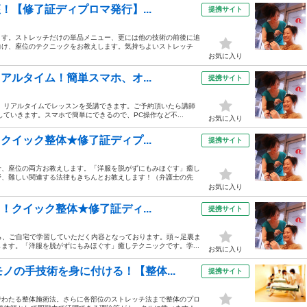
！【修了証ディプロマ発行】...
提携サイト
ます。ストレッチだけの単品メニュー、更には他の技術の前後に追
向け、座位のテクニックをお教えします。気持ちよいストレッチ
お気に入り
アルタイム！簡単スマホ、オ...
提携サイト
ら、リアルタイムでレッスンを受講できます。ご予約頂いたら講師
ていきます。スマホで簡単にできるので、PC操作など不...
お気に入り
クイック整体★修了証ディプ...
提携サイト
せ、座位の両方お教えします。「洋服を脱がずにもみほぐす」癒し
野、難しい関連する法律もきちんとお教えします！（弁護士の先
お気に入り
！クイック整体★修了証ディ...
提携サイト
ら、ご自宅で学習していただく内容となっております。頭～足裏ま
ます。「洋服を脱がずにもみほぐす」癒しテクニックです。学...
お気に入り
ノの手技術を身に付ける！【整体...
提携サイト
でわたる整体施術法。さらに各部位のストレッチ法まで整体のプロ