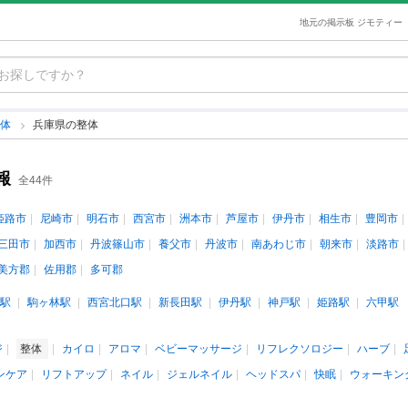
地元の掲示板 ジモティー
整体
兵庫県の整体
報
全44件
姫路市
尼崎市
明石市
西宮市
洲本市
芦屋市
伊丹市
相生市
豊岡市
三田市
加西市
丹波篠山市
養父市
丹波市
南あわじ市
朝来市
淡路市
美方郡
佐用郡
多可郡
駅
駒ヶ林駅
西宮北口駅
新長田駅
伊丹駅
神戸駅
姫路駅
六甲駅
ジ
整体
カイロ
アロマ
ベビーマッサージ
リフレクソロジー
ハーブ
ンケア
リフトアップ
ネイル
ジェルネイル
ヘッドスパ
快眠
ウォーキン