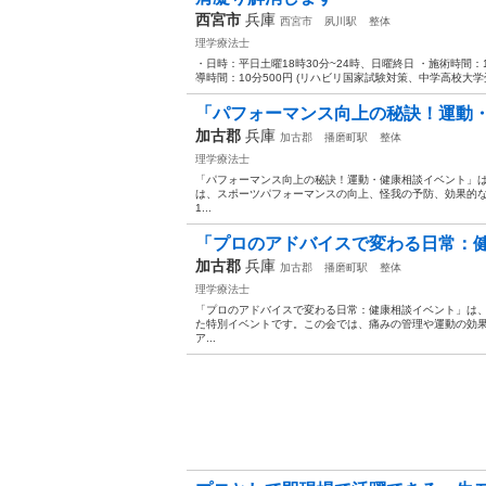
西宮市
兵庫
西宮市
夙川駅
整体
理学療法士
・日時：平日土曜18時30分~24時、日曜終日 ・施術時間：
導時間：10分500円 (リハビリ国家試験対策、中学高校大学
「パフォーマンス向上の秘訣！運動
加古郡
兵庫
加古郡
播磨町駅
整体
理学療法士
「パフォーマンス向上の秘訣！運動・健康相談イベント」
は、スポーツパフォーマンスの向上、怪我の予防、効果的
1...
「プロのアドバイスで変わる日常：
加古郡
兵庫
加古郡
播磨町駅
整体
理学療法士
「プロのアドバイスで変わる日常：健康相談イベント」は
た特別イベントです。この会では、痛みの管理や運動の効
ア...