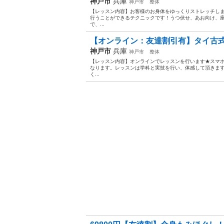
神戸市
兵庫
神戸市
整体
【レッスン内容】お客様のお身体をゆっくりストレッチし
行うことができるテクニックです！うつ伏せ、あお向け、
で、...
【オンライン：友達割引有】タイ古式ト
神戸市
兵庫
神戸市
整体
【レッスン内容】オンラインでレッスンを行います★スマホ
なります。レッスンは学科と実技を行い、体感して頂きま
く...