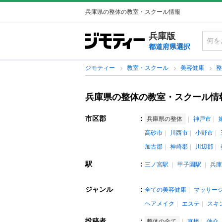
兵庫県の整体の教室・スクール情報
兵庫版
都道府県選択
ジモティー
教室・スクール
美容健康
兵庫県の整体の教室・スクール情
市区郡
：
兵庫県の整体
神戸市
高砂市
川西市
小野市
加古郡
神崎郡
川辺郡
駅
：
三ノ宮駅
甲子園駅
兵庫
ジャンル
：
全ての美容健康
マッサー
ヘアメイク
エステ
スキ
投稿者
：
整体の全て
直接
仲介