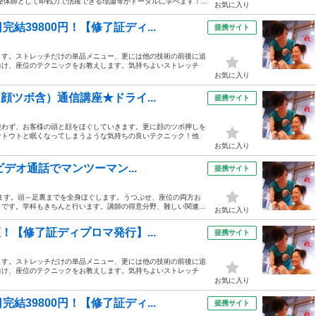
体師として即戦力で活躍できる理論等がトータルに学べます！...
お気に入り
39800円！【修了証ディ...
提携サイト
ます。ストレッチだけの単品メニュー、更には他の技術の前後に追
向け、座位のテクニックをお教えします。気持ちよいストレッチ
お気に入り
顔ツボ含）通信講座★ドライ...
提携サイト
使わず、お客様の頭と顔をほぐしていきます。更に顔のツボ押しを
ウトウトと眠くなってしまうような気持ちの良いテクニック！他
お気に入り
ビデオ通話でマンツーマン...
提携サイト
します。頭～足裏までを全身ほぐします。うつぶせ、座位の両方お
です。学科もきちんと行います。講師の得意分野、難しい関連...
お気に入り
！【修了証ディプロマ発行】...
提携サイト
ます。ストレッチだけの単品メニュー、更には他の技術の前後に追
向け、座位のテクニックをお教えします。気持ちよいストレッチ
お気に入り
39800円！【修了証ディ...
提携サイト