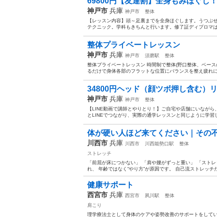
69800円【友達割】全身もみほぐし！
神戸市
兵庫
神戸市
整体
【レッスン内容】頭～足裏までを全身ほぐします。うつぶ
テクニック。学科もきちんと行います。修了証ディプロマは1
整体プライベートレッスン
神戸市
兵庫
神戸市
須磨駅
整体
整体プライベートレッスン 時間制で整体(野口整体、ベース
るだけで身体各部のフラットな位置にバランスを整え疲れに
34800円ヘッド（顔ツボ押し含む）リ
神戸市
兵庫
神戸市
整体
【LINE動画で講師とやりとり！】ご自宅や店舗にいなが
とLINEでつながり、実際の通学レッスンと同じように学習し
体が硬い人ほど来てください｜その
川西市
兵庫
川西市
川西能勢口駅
整体
ストレッチ
「前屈が床につかない」 「肩や腰がずっと重い」 「ストレ
れ、 年齢ではなく“やり方”が原因です。 自己流ストレッチだ
健康サポート
西宮市
兵庫
西宮市
夙川駅
整体
肩こり
理学療法士として身体のケアや姿勢改善のサポートをしています