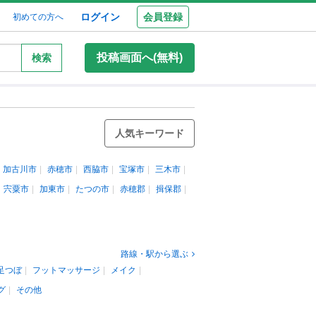
ログイン
会員登録
初めての方へ
投稿画面へ(無料)
検索
人気キーワード
加古川市
赤穂市
西脇市
宝塚市
三木市
宍粟市
加東市
たつの市
赤穂郡
揖保郡
路線・駅から選ぶ
足つぼ
フットマッサージ
メイク
グ
その他