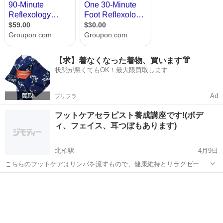
【求】着なくなった着物、買います👘
状態が悪くてもOK！最大限買取します
Ad
プリフラ
フットケアセラピスト養成講座です!(ボデ
ィ、フェイス、耳つぼもあります)
北柏駅
4月9日
こちらのフットケアはリンパを流すもので、健康維持とリラクゼーシ
ョンを目的としています。 お仕事の付加価値に、ご自身やご家族の健
千葉
柏市
北柏駅
フットマッサージ
フットケア
康に! 受講料30,000円＋教材費7,000円 体験会500円で随時開催してい
ます。 詳...