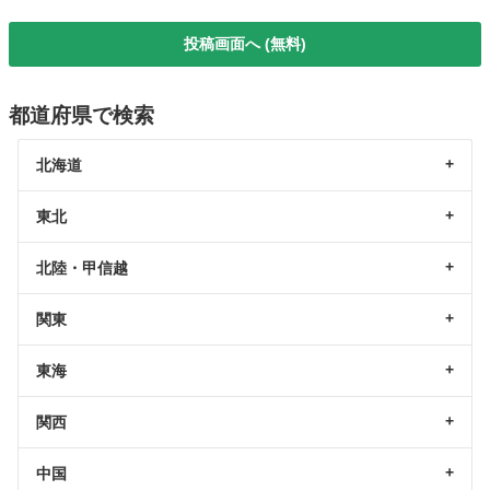
投稿画面へ (無料)
都道府県で検索
北海道
東北
北陸・甲信越
関東
東海
関西
中国