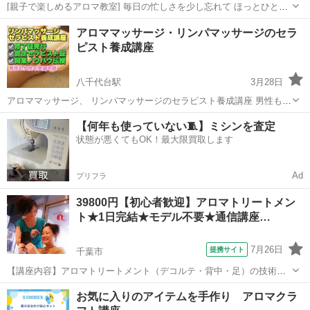
[親子で楽しめるアロマ教室] 毎日の忙しさを少し忘れて ほっとひと息
つける時間 を過ごしませんか おうちアロマ教室では アロマ初心者さ
千葉
八千代市
八千代中央駅
アロマ
香り
アロママッサージ・リンパマッサージのセラ
ん向け体験レッスンや 親子で楽しめる アロマ×ものづくりワークショ
ピスト養成講座
ップ を開催しています...
八千代台駅
3月28日
アロママッサージ、 リンパマッサージのセラピスト養成講座 男性も女
性も受講していただけます。 歴10年以上のセラピストがお教えしま
千葉
八千代市
八千代台駅
アロマ
講座
【何年も使っていない🧵】ミシンを査定
す。 自分自身を癒したりご家族や介護パートナーを癒すことができ
状態が悪くてもOK！最大限買取します
る、リンパマッサ...
Ad
プリフラ
39800円【初心者歓迎】アロマトリートメン
ト★1日完結★モデル不要★通信講座…
7月26日
提携サイト
千葉市
【講座内容】アロマトリートメント（デコルテ・背中・足）の技術を1
日完結３時間マンツーマンレッスンで学習できます。実技中心です
千葉
千葉市
アロマ
お気に入りのアイテムを手作り アロマクラ
が、トラブル回避の為、学科も行います。モデルさん不要なので、お