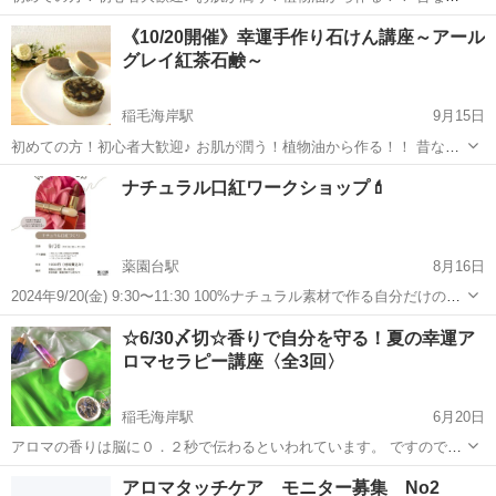
らの製法で1か月熟成させる コールドプレス製法の手作り石けん作り
千葉
千葉市
稲毛海岸駅
アロマ
香り
《10/20開催》幸運手作り石けん講座～アール
講座。 香りは0.2秒の速さで脳に直接届きます。 ですので、使う...
グレイ紅茶石鹸～
稲毛海岸駅
9月15日
初めての方！初心者大歓迎♪ お肌が潤う！植物油から作る！！ 昔なが
らの製法で1か月熟成させる コールドプレス製法の手作り石けん作り
千葉
千葉市
稲毛海岸駅
アロマ
石鹸
ナチュラル口紅ワークショップ💄
講座。 香りは0.2秒の速さで脳に直接届きます。 ですので、...
薬園台駅
8月16日
2024年9/20(金) 9:30〜11:30 100%ナチュラル素材で作る自分だけの口
紅💄 香りと色を選べます お子さまも作れる！付けられる！ 安心安全
千葉
船橋市
薬園台駅
アロマ
香り
☆6/30〆切☆香りで自分を守る！夏の幸運ア
と可愛いが叶います💖 料金 1000円（一本分の...
ロマセラピー講座〈全3回〉
稲毛海岸駅
6月20日
アロマの香りは脳に０．２秒で伝わるといわれています。 ですので、
瞬時に気分を変えたり自分に力を与えてくれる とっても優れた幸運ア
千葉
千葉市
稲毛海岸駅
アロマ
講座
アロマタッチケア モニター募集 No2
イテムになります。 今回の３回講座では アロマの幸運...