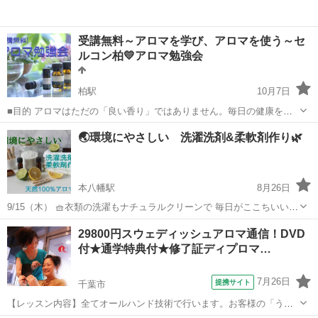
受講無料～アロマを学び、アロマを使う～セ
ルコン柏💛アロマ勉強会
柏駅
10月7日
■目的 アロマはただの「良い香り」ではありません。毎日の健康を保
つ強力な武器にもなります。 その秘密は自律神経。 自律神経は血圧、
千葉
柏市
柏駅
アロマ
香り
🌏環境にやさしい 洗濯洗剤&柔軟剤作り🌿
体温、心拍、呼吸、睡眠、免疫など、人の生命に関わる重要な機能を
コントロールしてい...
本八幡駅
8月26日
9/15（木） 🧺衣類の洗濯もナチュラルクリーンで 毎日がここちいい♪
🌿 石鹸、重曹や、グリセリンを使って、 洗濯洗剤（粉）と柔軟剤を作
千葉
市川市
本八幡駅
アロマ
重曹
29800円スウェディッシュアロマ通信！DVD
ります。 香りは、天然100％アロマ（精油）を使用 ＜液体の洗濯洗...
付★通学特典付★修了証ディプロマ…
7月26日
提携サイト
千葉市
【レッスン内容】全てオールハンド技術で行います。お客様の「うつ
ぶせ」と「あお向け」の両方の技術になります。足～首（一部頭部含