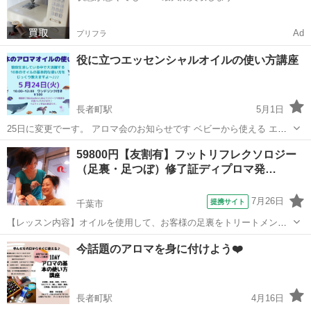
Ad
プリフラ
役に立つエッセンシャルオイルの使い方講座
長者町駅
5月1日
25日に変更でーす。 アロマ会のお知らせです ベビーから使える エッ
センシャルオイル💕 薬に頼らず自然のものでママが ケア出来たら素敵
千葉
いすみ市
長者町駅
アロマ
マクラメ
59800円【友割有】フットリフレクソロジー
ですよね❤️ 使い方教えます🎵 是非ご参加お待ちしております😃 ベビ
（足裏・足つぼ）修了証ディプロマ発…
ーの参...
7月26日
提携サイト
千葉市
【レッスン内容】オイルを使用して、お客様の足裏をトリートメント
します。ショートコースは1日。ロングコースは2日間に分けて、マン
千葉
千葉市
アロマ
今話題のアロマを身に付けよう❤️
ツーマンレッスンです。ショートコースは、片足24の反射区及びオー
プニング、エンディング等の技術を習...
長者町駅
4月16日