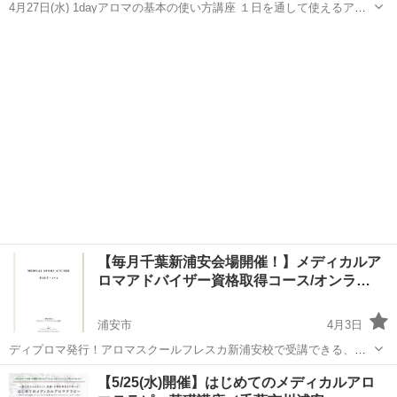
4月27日(水) 1dayアロマの基本の使い方講座 １日を通して使えるアロ
マを 教えてくれますよ🎵 場所はWOOD BELLのアロマルームで 開催
千葉
いすみ市
長者町駅
アロマ
スイーツ
してくれることになりました♥️ 10:00～11:30 美容ドリン...
【毎月千葉新浦安会場開催！】メディカルア
ロマアドバイザー資格取得コース/オンラ…
浦安市
4月3日
ディプロマ発行！アロマスクールフレスカ新浦安校で受講できる、メ
ディカルアロマテラピー講座。 「AMA認定メディカルアロマテラピー​
千葉
浦安市
アロマ
アロマティックメディスン
【5/25(水)開催】はじめてのメディカルアロ
アドバイザー資格取得コース」 全2回・各3時間 修了ディプロマ発行​