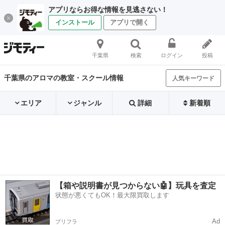
アプリならお得な情報を見逃さない！
インストール
アプリで開く
千葉県
検索
ログイン
投稿
千葉県のアロマの教室・スクール情報
人気キーワード
エリア
ジャンル
詳細
新着順
【箱や説明書が見つからない🤖】玩具を査定
状態が悪くてもOK！最大限買取します
Ad
プリフラ