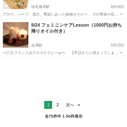
稲毛海岸駅
9月24日
アロマ、ハーブ、漢方。季節にあった植物セラピー。 その季節や症状
に合わせた植物の力を体験しませんか？ アロマの得意な分野、ハーブ
千葉
千葉市
稲毛海岸駅
アロマ
カルチャーセンター
9/24 フェミニンケアLesson（1000円お持ち
の得意な事、 漢方（養生）の得意な点をうまく活用しながら ...
帰りオイル付き）
志津駅
9月23日
〜🇫🇷フランス式アロマテラピー🌿〜 【平日すぐに埋まってしまう
フェミニンケアLesson、初めての休日開催です♬💫】 9/24 （日）10
千葉
佐倉市
志津駅
アロマ
かかと
時〜11時半 志津駅周辺（自宅兼サロンの場所の詳細は、後ほどお送り
します） ...
1
2
次へ
全75件中 1-50件表示