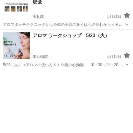
験会
実籾駅
5月21日
アロマタッチテクニックとは身体の不調の多くは心の疲れからくると
いう考えのもと、8種類の高純度エッセンシャルオイルを使って行うト
千葉
習志野市
実籾駅
アロマ
アロマタッチテクニック
アロマ ワークショップ 5/23（火）
リートメントです。 心身のバランス調整に関わる 仙骨から頭までのラ
インと足裏に塗布し 優しいタ...
本八幡駅
5月18日
5/23（火） ⭐アロマの使い方＆１０種の心効能 10：30～11：20 🌸
アロマって！こんなにも～いろいろな使 い方が出来ちゃ
千葉
市川市
本八幡駅
アロマ
アロマスプレー
う！ アロマスプレー、消臭、お掃除 バスソルト、マッ...