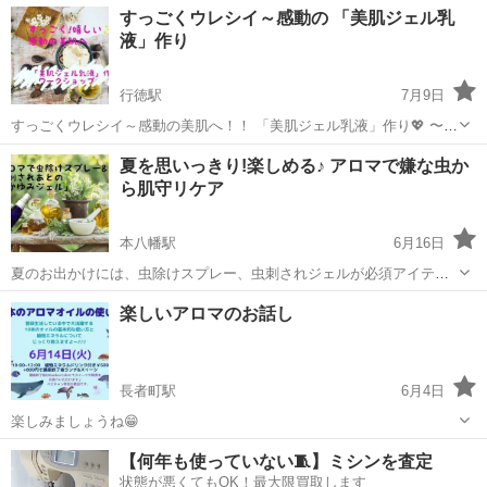
千葉
千葉市
アロマ
すっごくウレシイ～感動の 「美肌ジェル乳
む）までをまんべんなく行います。通学、１日完結レッスンは89800円
液」作り
なので、通信講座ですととっても安...
行徳駅
7月9日
すっごくウレシイ～感動の美肌へ！！ 「美肌ジェル乳液」作り💖 〜ワ
ークショップ〜 もちもち肌叶える～✨シアバターと、 エイジングケア
千葉
市川市
行徳駅
アロマ
美肌
夏を思いっきり!楽しめる♪ アロマで嫌な虫か
に嬉しい！✨アロエジェルが、 夏のダメージ肌を、美しく整えてくれ
ら肌守リケア
ます。 スッ...
本八幡駅
6月16日
夏のお出かけには、虫除けスプレー、虫刺されジェルが必須アイテ
ム！ ここちいい〜自然素材で作る アロマ虫除けスプレー& 虫刺されあ
千葉
市川市
本八幡駅
アロマ
楽しいアロマのお話し
との「かゆみジェル」作リを、 一緒に楽しみませんか ケミカルな刺激
成分が入って...
長者町駅
6月4日
楽しみましょうね😁
千葉
いすみ市
長者町駅
アロマ
【何年も使っていない🧵】ミシンを査定
状態が悪くてもOK！最大限買取します