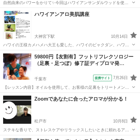
自然由来のパワーをかりて✨今回はハワイアンサンダルウッドを使
い、美肌オイルを作ります。シミ、シワ、タルミなどなど肌悩みに合
千葉
船橋市
大神宮下駅
アロマ
美肌
ハワイアンアロ美肌講座
ったオイルを選び香りも楽しみながら作ります✨ 10月25日（月）14
時〜15時30分 場所: ハレプア...
大神宮下駅
10月14日
ハワイの王様カメハメハ大王も愛した、ハワイのビャクダン、ハワイ
名イリアヒの効能を学び、実際に美肌オイル、香水を作り、お持ち帰
千葉
船橋市
大神宮下駅
アロマ
ハワイ
59800円【友割有】フットリフレクソロジー
りいただけます✨
（足裏・足つぼ）修了証ディプロマ発…
7月26日
提携サイト
千葉市
【レッスン内容】オイルを使用して、お客様の足裏をトリートメント
します。ショートコースは1日。ロングコースは2日間に分けて、マン
千葉
千葉市
アロマ
Zoomであなたに合ったアロマが分かる！
ツーマンレッスンです。ショートコースは、片足24の反射区及びオー
プニング、エンディング等の技術を習...
松戸市
10月8日
ステキな香りで、ストレスケアやリラックスしたいときに頼れるアロ
マオイル。 でも、もっと効率的であなたに合ったアロマを選ぶ方法が
千葉
松戸市
アロマ
香り