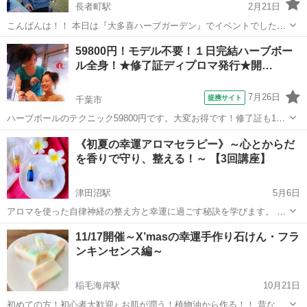
長者町駅
2月21日
こんばんは！！ 本日は『大多喜ハーブガーデン』でイベントでした
(^^) お陰さまで大盛況でした。 リピーターのお客様も来てくださり本
千葉
いすみ市
長者町駅
アロマ
59800円！モデル不要！１日完結ハーブボー
当に嬉しかったです😃 皆さんのお役に少しでもアロマが役立てばと思
ル全身！★修了証ディプロマ発行★開…
い第１、第３...
7月26日
提携サイト
千葉市
ハーブボールのテクニック59800円です。大変お得です！修了証も1枚
1700円で発行しています★是非、更なる技術UPにご利用下さい！復習
千葉
千葉市
アロマ
《初夏の幸運アロマセラピー》～心とからだ
用のDVD、遠方の方向けの通信講座もご用意しています！こちらから
を香りで守り、整える！～ 【3回講座】
の営業電話は致しません。...
津田沼駅
5月6日
アロマを使った自律神経の整え方と幸運に過ごす秘訣を学びます。 香
りは０.２秒で脳に到達します。 気分がすぐれない時、気分を変えたい
千葉
船橋市
津田沼駅
アロマ
クラフト
11/17開催～X’masの幸運手作り石けん・フラ
時、 空気感を変えたい時に 生活にプラスすると自分を整えられます。
ンキンセンス編～
アロマセ...
稲毛海岸駅
10月21日
初めての方！初心者大歓迎♪ お肌が潤う！植物油から作る！！ 昔なが