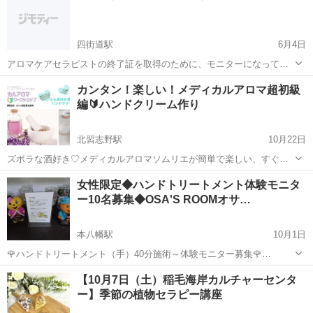
四街道駅
6月4日
アロマケアセラピストの終了証を取得のために、モニターになってい
ただける方を募集中！ ８本のアロマオイルを使った癒しケア体験♡ 揉
千葉
四街道市
四街道駅
アロマ
カンタン！楽しい！メディカルアロマ超初級
みほぐしでもなく、リンパマッサージでもない、ソフトタッチでアロ
編🔰ハンドクリーム作り
マオイルを背中から浸透させるリ...
北習志野駅
10月22日
ズボラな酒好き♡メディカルアロマソムリエが簡単で楽しい、すぐに
生活に取り入れられるハッピーアロマをご提案します♪ 【開催日時】 3
千葉
船橋市
北習志野駅
アロマ
ハンドクリーム
女性限定◆ハンドトリートメント体験モニタ
月11日 13:00 3月18日 13:00 所要時間 90分 【開催場所】 ...
ー10名募集◆OSA'S ROOMオサ…
本八幡駅
10月1日
🌹ハンドトリートメント（手）40分施術～体験モニター募集🌹
💛女性限定になります！ 受付日：10月1日（日）～ 内
千葉
市川市
本八幡駅
アロマ
ハンド
【10月7日（土）稲毛海岸カルチャーセンタ
容：アンケートに ご協力頂ける方 価格500円（税込）➡通
ー】季節の植物セラピー講座
常3,000円です...