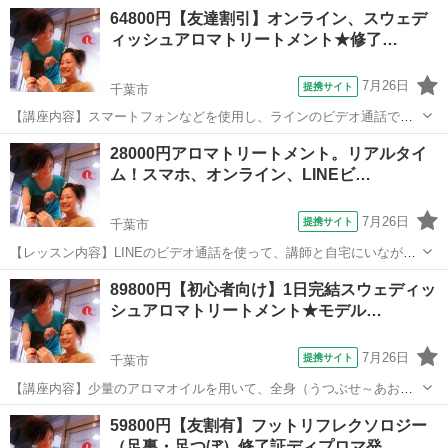
します。ショートコースは1日。ロングコースは2日間に分けて、マン
千葉
千葉市
アロマ
64800円【友達割引】オンライン、スウェデ
ツーマンレッスンです。ショートコースは、片足24の反射区及びオー
ィッシュアロマトリートメント★修了…
プニング、エンディング等の技術を習...
7月26日
提携サイト
千葉市
【講座内容】スマートフォンなどを使用し、ラインのビデオ通話でレ
ッスンを行います。少量のアロマオイルを用いて、全身（うつぶせ～
千葉
千葉市
アロマ
28000円アロマトリートメント。リアルタイ
あおむけ）の技術を1日完結７時間程度で、マンツーマンレッスンで学
ム！スマホ、オンライン、LINEビ…
習できます。実技中心ですが、トラブル...
7月26日
提携サイト
千葉市
【レッスン内容】LINEのビデオ通話を使って、講師と自宅にいながら
リアルタイムでマンツーマンレッスンです。アロマオイルを使用し
千葉
千葉市
アロマ
89800円【初心者向け】1日完結スウェディッ
て、うつ伏せ（背中〜足）あお向け（首、肩、デコルテ、足）までを
シュアロマトリートメント★モデル…
トリートメント致します。学科＆技術も...
7月26日
提携サイト
千葉市
【講座内容】少量のアロマオイルを用いて、全身（うつぶせ～あおむ
け）の技術を1日完結７時間程度で、マンツーマンレッスンで学習でき
千葉
千葉市
アロマ
59800円【友割有】フットリフレクソロジー
ます。実技中心ですが、トラブル回避の為、学科も行います。お一人
（足裏・足つぼ）修了証ディプロマ発…