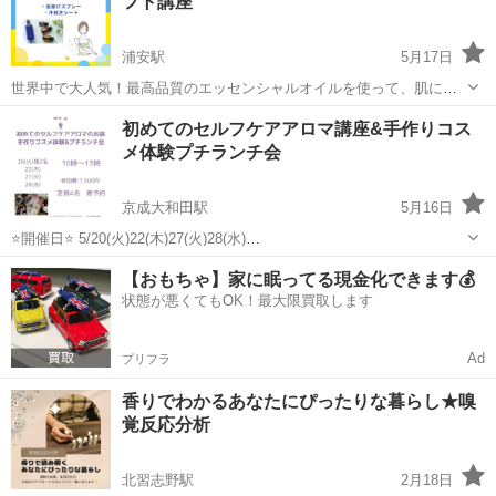
フト講座
一人の方もお気軽にお越し下さい。修了証...
浦安駅
5月17日
世界中で大人気！最高品質のエッセンシャルオイルを使って、肌に優
しいアイテムを手作りしてみませんか？ クラフト体験とともに、おう
千葉
浦安市
浦安駅
アロマ
アロマクラフト
初めてのセルフケアアロマ講座&手作りコス
ちで始められるアロマクラフトのこつや選び方もお伝えします。 ＜こ
メ体験プチランチ会
んな方におすすめ＞ ...
京成大和田駅
5月16日
⭐️開催日⭐️ 5/20(火)22(木)27(火)28(水)
6/2(月)4(水)5(金)10(火)23(月)26(木) ⭐️時間⭐️ 10時から13時ごろまで ⭐️参
千葉
八千代市
京成大和田駅
アロマ
ドテラ
【おもちゃ】家に眠ってる現金化できます💰
加条件⭐️ 祥子チーム、非会員の方 女性限定 ⭐️参...
状態が悪くてもOK！最大限買取します
Ad
プリフラ
香りでわかるあなたにぴったりな暮らし★嗅
覚反応分析
北習志野駅
2月18日