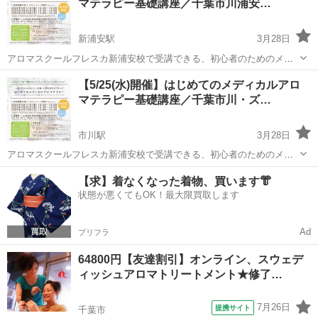
マテラピー基礎講座／千葉市川浦安…
（ズームオンラ...
新浦安駅
3月28日
アロマスクールフレスカ新浦安校で受講できる、初心者のためのメデ
ィカルアロマテラピーの基礎講座。 アロマティックメディスン協会理
千葉
浦安市
新浦安駅
アロマ
【5/25(水)開催】はじめてのメディカルアロ
事が講座を担当します。 当スクールは（社）アロマティックメディス
マテラピー基礎講座／千葉市川・ズ…
アロマティックメディスン
ン協会認定校です。 多く...
市川駅
3月28日
アロマスクールフレスカ新浦安校で受講できる、初心者のためのメデ
ィカルアロマテラピーの基礎講座。 アロマティックメディスン協会理
千葉
市川市
市川駅
アロマ
メディカルアロマ
【求】着なくなった着物、買います👘
事が講座を担当します。 当スクールは（社）アロマティックメディス
状態が悪くてもOK！最大限買取します
ン協会認定校です。 多く...
Ad
プリフラ
64800円【友達割引】オンライン、スウェデ
ィッシュアロマトリートメント★修了…
7月26日
提携サイト
千葉市