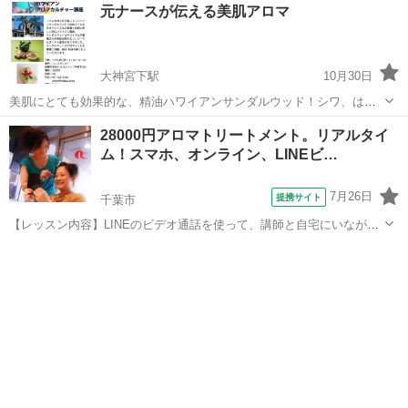
千葉
習志野市
京成大久保駅
アロマ
香り
元ナースが伝える美肌アロマ
パワーもあります 香りで癒させれながら一緒に楽しみましょう‎ܾ ܾ 𖥧𓇣𖦥𖥧𖥣
日時:...
大神宮下駅
10月30日
美肌にとても効果的な、精油ハワイアンサンダルウッド！シワ、は
り、シミ、肌悩みに合わせて作る美肌オイル。 100%天然オイルで作
千葉
船橋市
大神宮下駅
アロマ
美肌
28000円アロマトリートメント。リアルタイ
るので、とても安心です。 ノーファンデーションになる体感を是非是
ム！スマホ、オンライン、LINEビ…
非感じてみてください。
7月26日
提携サイト
千葉市
【レッスン内容】LINEのビデオ通話を使って、講師と自宅にいながら
リアルタイムでマンツーマンレッスンです。アロマオイルを使用し
千葉
千葉市
アロマ
て、うつ伏せ（背中〜足）あお向け（首、肩、デコルテ、足）までを
トリートメント致します。学科＆技術も...