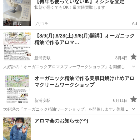
【何年も使っていない🧵】ミシンを査定
あるのをご存知ですか？ それは、「嗅覚反応分析」という、国際特許
状態が悪くてもOK！最大限買取します
も取得している体質分析方法...
Ad
プリフラ
【8/9(月),8/28(土),9/6(月)開講】オーガニック
精油で作るアロマ…
新浦安駅
8月4日
大好評の「オーガニックアロマスプレーワークショップ」を開催しま
す♪ 抗菌、抗ウィルス効果の高い精油を使ったアルコールフリーの除
千葉
浦安市
新浦安駅
アロマ
公民館
オーガニック精油で作る美肌日焼け止めアロ
菌スプレーは、手指にやさしく、マスクスプレーとしても大活躍！⭐️安
マクリームワークショップ
心安全の虫除けスプレーの配...
新浦安駅
6月11日
大好評の「オーガニック精油ワークショップ」を開催します♪ 美肌、
保湿効果や抗菌・抗ウィルス作用のある精油を学びながらお好みの香
千葉
浦安市
新浦安駅
アロマ
リップクリーム
アロマ会のお知らせ(^^)
りになるようブレンドし、安心安全の日焼け止めクリームを作りま
す。 基剤のクリームの量や、代...