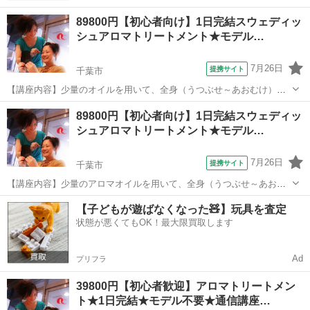
89800円【初心者向け】1日完結スウェディッ
シュアロマトリートメント★モデル…
7月26日
提携サイト
千葉市
【講座内容】少量のオイルを用いて、全身（うつぶせ～あおむけ）の
技術を1日完結７時間程度で、マンツーマンレッスンで学習できます。
千葉
千葉市
アロマ
89800円【初心者向け】1日完結スウェディッ
実技中心ですが、トラブル回避の為、学科も行います。お一人の方も
シュアロマトリートメント★モデル…
お気軽にお越し下さい。修了証ディプロ...
7月26日
提携サイト
千葉市
【講座内容】少量のアロマオイルを用いて、全身（うつぶせ～あおむ
け）の技術を1日完結７時間程度で、マンツーマンレッスンで学習でき
千葉
千葉市
アロマ
【子どもが遊ばなくなった🧸】玩具を査定
ます。実技中心ですが、トラブル回避の為、学科も行います。お一人
状態が悪くてもOK！最大限買取します
の方もお気軽にお越し下さい。修了証デ...
Ad
プリフラ
39800円【初心者歓迎】アロマトリートメン
ト★1日完結★モデル不要★通信講座…