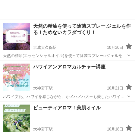
天然の精油を使って除菌スプレー.ジェルを作
る！ためないカラダづくり！
京成大久保駅
10月30日
天然の精油(エッセンシャルオイル)を使って除菌スプレーorジェルを作
ってみませんか♪*ﾟ エッセンシャルオイルは、 香りだけでなく優れた
千葉
習志野市
京成大久保駅
アロマ
香り
ハワイアンアロマカルチャー講座
パワーもあります 香りで癒させれながら一緒に楽しみましょう‎ܾ ܾ 𖥧𓇣𖦥𖥧𖥣
日時:...
大神宮下駅
10月21日
ハワイ文化、ハワイを感じながら、かメハメハ大王も愛したハワイの
オイル、イリアヒ（ハワアンサンダルウッド）を使い肌悩みニ合った
千葉
船橋市
大神宮下駅
アロマ
ハワイ
ビューティアロマ！美肌オイル
オイルとブレンドしてお持ち帰りいただけます。 楽しくハワイ文化も
お話しさせていただきます。 お気軽に...
大神宮下駅
10月18日