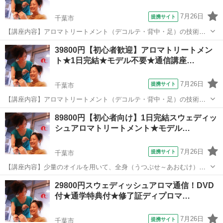
7月26日
提携サイト
千葉市
【講座内容】アロマトリートメント（デコルテ・背中・足）の技術を1
日完結３時間マンツーマンレッスンで学習できます。実技中心です
千葉
千葉市
アロマ
39800円【初心者歓迎】アロマトリートメン
が、トラブル回避の為、学科も行います。モデルさん不要なので、お
ト★1日完結★モデル不要★通信講座…
一人の方もお気軽にお越し下さい。修了証...
7月26日
提携サイト
千葉市
【講座内容】アロマトリートメント（デコルテ・背中・足）の技術を1
日完結３時間マンツーマンレッスンで学習できます。実技中心です
千葉
千葉市
アロマ
89800円【初心者向け】1日完結スウェディッ
が、トラブル回避の為、学科も行います。モデルさん不要なので、お
シュアロマトリートメント★モデル…
一人の方もお気軽にお越し下さい。修了証...
7月26日
提携サイト
千葉市
【講座内容】少量のオイルを用いて、全身（うつぶせ～あおむけ）の
技術を1日完結７時間程度で、マンツーマンレッスンで学習できます。
千葉
千葉市
アロマ
29800円スウェディッシュアロマ通信！DVD
実技中心ですが、トラブル回避の為、学科も行います。お一人の方も
付★通学特典付★修了証ディプロマ…
お気軽にお越し下さい。修了証ディプロ...
7月26日
提携サイト
千葉市