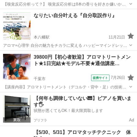
【嗅覚反応分析って？】 嗅覚反応分析は8本の香りを好きか嫌いかで
順番に並び替え、心と体のバランスをグラフで数値化してあなたの体
千葉
船橋市
北習志野駅
アロマ
嗅覚
なりたい自分叶える『自分取説作り』
質分析を行います。 香りは本能に届くため、自分の気付いていない体
や心の状態をグラフで知...
本八幡駅
11月21日
アロマ×心理学 自分の魅力をチカラに変える ハッピーマインドレッス
ン 自分の心を知ることで 人生が変わる いつも人を優先し疲れてしま
千葉
市川市
本八幡駅
アロマ
アロマスプレー
39800円【初心者歓迎】アロマトリートメン
う自分から アロマと心の事を学び 自由にのびのびと、やりたいコトを
ト★1日完結★モデル不要★通信講座…
思...
7月26日
提携サイト
千葉市
【講座内容】アロマトリートメント（デコルテ・背中・足）の技術を1
日完結３時間マンツーマンレッスンで学習できます。実技中心です
千葉
千葉市
アロマ
【何年も調律していない🎹】ピアノを買いま
が、トラブル回避の為、学科も行います。モデルさん不要なので、お
す🖐️
一人の方もお気軽にお越し下さい。修了証...
状態が悪くてもOK！最大限買取します
Ad
プリフラ
【5/30、5/31】アロマタッチテクニック 体