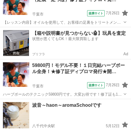
の方もお気軽にお越し下さい。修了証デ...
7月26日
提携サイト
千葉市
【レッスン内容】オイルを使用して、お客様の足裏をトリートメント
します。ショートコースは1日。ロングコースは2日間に分けて、マン
千葉
千葉市
アロマ
【箱や説明書が見つからない🤖】玩具を査定
ツーマンレッスンです。ショートコースは、片足24の反射区及びオー
状態が悪くてもOK！最大限買取します
プニング、エンディング等の技術を習...
Ad
プリフラ
59800円！モデル不要！１日完結ハーブボー
ル全身！★修了証ディプロマ発行★開…
7月26日
提携サイト
千葉市
ハーブボールのテクニック59800円です。大変お得です！修了証も1枚
1700円で発行しています★是非、更なる技術UPにご利用下さい！復習
千葉
千葉市
アロマ
波音～haon～aromaSchoolです
用のDVD、遠方の方向けの通信講座もご用意しています！こちらから
の営業電話は致しません。...
八千代中央駅
5月12日