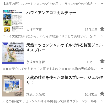
【講座内容】スマートフォンなどを使用し、ラインのビデオ通話でレ
ッスンを行います。少量のアロマオイルを用いて、全身（うつぶせ～
千葉
千葉市
アロマ
ハワイアンアロマカルチャー
あおむけ）の技術を1日完結７時間程度で、マンツーマンレッスンで学
習できます。実技中心ですが、トラブル...
大神宮下駅
12月11日
ハワイ文化に触れながら、ハワイの精油イリアヒで美肌オイルを作り
ます。乾燥によるシワ、お肌に潤いを！！ ハワイな空間での講座で
千葉
船橋市
大神宮下駅
アロマ
ハワイ
天然エッセンシャルオイルで作る抗菌ジェル
す。 クリスマスプレゼント価格🎄🎁 今回のみの1500円！！です。
＆スプレー
京成大久保駅
11月1日
☆★☆安心して使えるって大事ですよね？☆★☆ 本物の天然成分の精
油(エッセンシャルオイル) を使って除菌スプレーorジェルを作ってみ
千葉
習志野市
京成大久保駅
アロマ
天然の精油を使った除菌スプレー、ジェル作
ませんか？ 植物が持つパワーとエネルギーを、 日々の生活に取り入
り！
れ、 健康にそして心...
京成大久保駅
10月31日
天然の精油(エッセンシャルオイル)を使って除菌スプレーorジェルを作
ってみませんか♪*ﾟ エッセンシャルオイルは、 香りだけでなく優れた