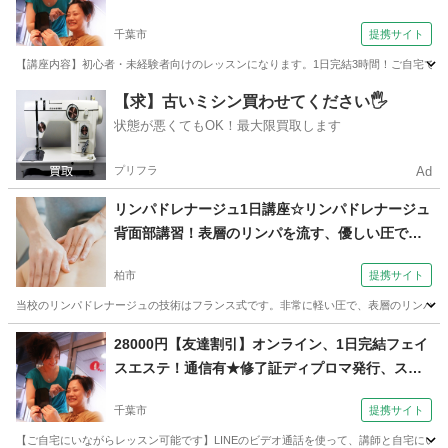
者向け（コミュニケーションサロン サブリナ 千
千葉市
提携サイト
葉校）
【講座内容】初心者・未経験者向けのレッスンになります。1日完結3時間！ご自宅で気
千葉
千葉市
ネイル
【求】古いミシン買わせてください🖐️
状態が悪くてもOK！最大限買取します
プリフラ
Ad
リンパドレナージュ1日講座☆リンパドレナージュ
背面部講習！表層のリンパを流す、優しい圧で行
う技術です（セラピスト養成スクール 東京リラ
柏市
提携サイト
ックセーションアカデミー 千葉・柏校）
当校のリンパドレナージュの技術はフランス式です。非常に軽い圧で、表層のリンパ管へ
千葉
柏市
その他
28000円【友達割引】オンライン、1日完結フェイ
スエステ！通信有★修了証ディプロマ発行、スマ
ホで！（コミュニケーションサロン サブリナ 千
千葉市
提携サイト
葉校）
【ご自宅にいながらレッスン可能です】LINEのビデオ通話を使って、講師と自宅にいな