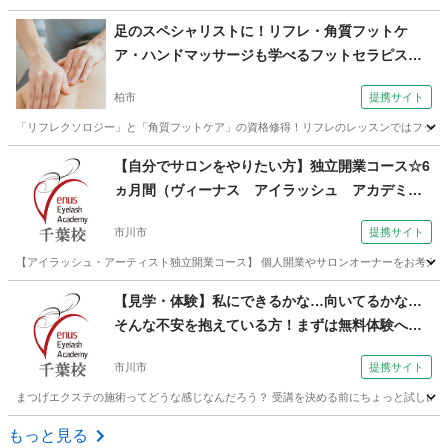
千葉
千葉市
エステ
足のスペシャリストに！リフレ・角質フットケ
ア・ハンドマッサージも学べるフットセラピスト
コース（セラピスト養成スクール 東京リラック
柏市
提携サイト
セーションアカデミー 千葉・柏校）
「リフレクソロジー」と「角質フットケア」の資格修得！リフレのレッスンではフットと
千葉
柏市
リフレクソロジー
【自分でサロンをやりたい方】独立開業コース☆6
ヵ月間（ヴィーナス アイラッシュ アカデミー
千葉本校）
市川市
提携サイト
【アイラッシュ・アーティスト独立開業コース】 個人開業やサロンオーナーをお考えの
千葉
市川市
メイク
【見学・体験】私にできるかな…向いてるかな…
そんな不安を抱えている方！まずは無料体験へ☆6
0分（ヴィーナス アイラッシュ アカデミー 千
市川市
提携サイト
葉本校）
まつげエクステの施術ってどうな感じなんだろう？ 受講を決める前にちょっと試しに体験
千葉
市川市
メイク
もっと見る