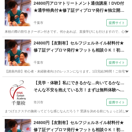
24800円アロマトリートメント通信講座！DVD付
★通学特典付★修了証ディプロマ発行★独立開
業、副業（コミュニケーションサロン サブリナ
千葉市
提携サイト
千葉校）
来校の際の割引きクーポン付きです。何かあれば、直接学びにも行けますので、心強いと
千葉
千葉市
マッサージ
24800円【友割有】セルフジェルネイル材料付★
修了証ディプロマ発行★フットも相談ＯＫ！初心
者向け（コミュニケーションサロン サブリナ 千
千葉市
提携サイト
葉校）
【講座内容】初心者・未経験者向けのレッスンになります。1日完結3時間！ご自宅で気
千葉
千葉市
ネイル
【見学・体験】私にできるかな…向いてるかな…
そんな不安を抱えている方！まずは無料体験へ☆6
0分（ヴィーナス アイラッシュ アカデミー 千
市川市
提携サイト
葉本校）
まつげエクステの施術ってどうな感じなんだろう？ 受講を決める前にちょっと試しに体験
千葉
市川市
メイク
24800円【友割有】セルフジェルネイル材料付★
修了証ディプロマ発行★フットも相談ＯＫ！初心