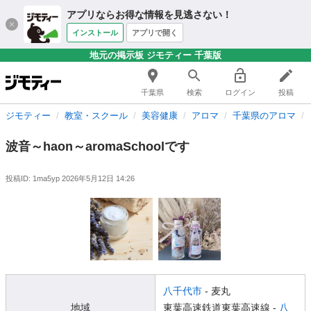
アプリならお得な情報を見逃さない！
インストール
アプリで開く
地元の掲示板 ジモティー 千葉版
千葉県
検索
ログイン
投稿
ジモティー
教室・スクール
美容健康
アロマ
千葉県のアロマ
波音～haon～aromaSchoolです
投稿ID: 1ma5yp
2026年5月12日 14:26
八千代市
- 麦丸
地域
東葉高速鉄道東葉高速線 -
八