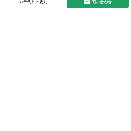
問い合わせ
八千代市 > 麦丸
初めての方へ
利用規約
プライバシーポリシー
プライバシー・ステートメント
健全化に資する運用方針
お問い合わせ
運営会社
サイトマップ
ご利用ガイド
フリーワードで探す
PC版で表示
都道府県選択
特定商取引法の表示
利用者情報の外部送信について
© 2011-
2026
Jmty, Inc.