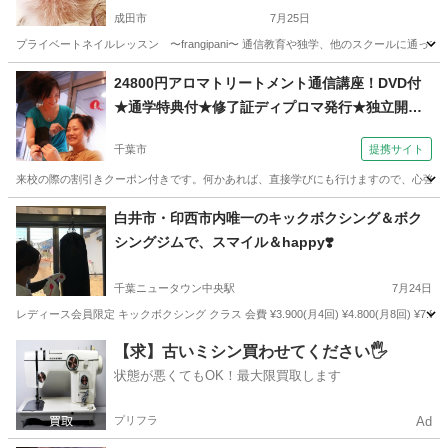
成田市
7月25日
プライベートネイルレッスン 〜frangipani〜 通信教育や独学、他のスクールに
千葉
成田市
ネイル
技能検定
24800円アロマトリートメント通信講座！DVD付
★通学特典付★修了証ディプロマ発行★独立開
業、副業（コミュニケーションサロン サブリナ
千葉市
提携サイト
千葉校）
来校の際の割引きクーポン付きです。何かあれば、直接学びにも行けますので、心強いと
千葉
千葉市
マッサージ
白井市・印西市内唯一のキックボクシング＆ボク
シングジムで、スマイル＆happy❣️
千葉ニュータウン中央駅
7月24日
レディース会員限定 キックボクシング クラス 会費 ¥3.900(月4回) ¥4.800(月8回) ¥7.80
千葉
白井市
千葉ニュータウン中央駅
美容健康
ミット
【求】古いミシン買わせてください🖐️
状態が悪くてもOK！最大限買取します
プリフラ
Ad