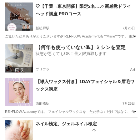
千葉
千葉市
マッサージ
未経験
🤍【千葉→東京開催】限定2名𓂃𓈒𓏸 新感覚ドライ
ヘッド講座 PROコース
新松戸駅
7月26日
ご覧いただきありがとうございます🌿 REI•FLOW Academy代表 **Marie**です。 東京都
千葉
松戸市
新松戸駅
ヘッドスパ
ヘッド
【何年も使っていない🧵】ミシンを査定
状態が悪くてもOK！最大限買取します
プリフラ
Ad
【導入ワックス付き】1DAYフェイシャル＆眉毛ワ
ックス講座
西船橋駅
7月25日
REI•FLOW Academyでは、 フェイシャルワックスを「ただ学ぶ」だけではなく、
千葉
船橋市
西船橋駅
その他
眉毛
ネイル検定、ジェルネイル検定