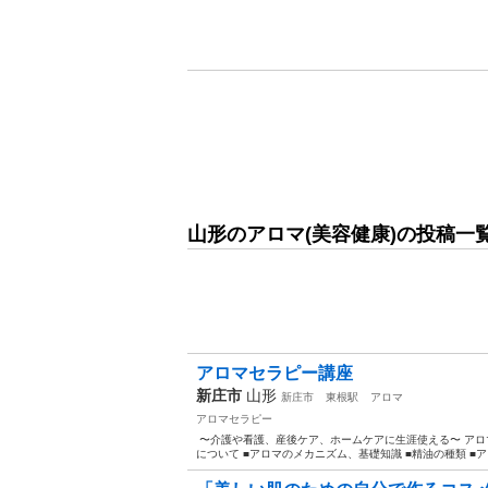
山形のアロマ(美容健康)の投稿一
アロマセラピー講座
新庄市
山形
新庄市
東根駅
アロマ
アロマセラピー
⁡ 〜介護や看護、産後ケア、ホームケアに生涯使える〜 アロマセラ
について ■アロマのメカニズム、基礎知識 ■精油の種類 ■ア