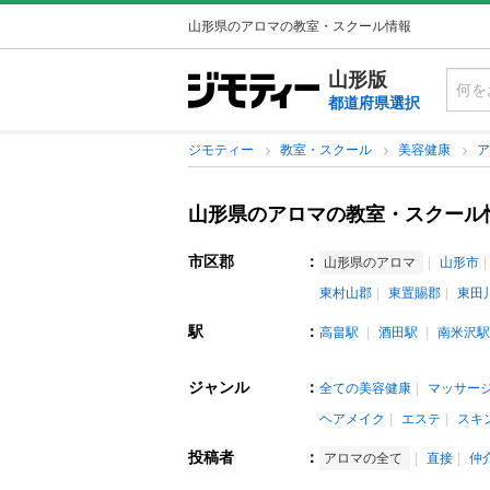
山形県のアロマの教室・スクール情報
山形版
都道府県選択
ジモティー
教室・スクール
美容健康
山形県のアロマの教室・スクール
市区郡
：
山形県のアロマ
山形市
東村山郡
東置賜郡
東田
駅
：
高畠駅
酒田駅
南米沢駅
ジャンル
：
全ての美容健康
マッサー
ヘアメイク
エステ
スキ
投稿者
：
アロマの全て
直接
仲