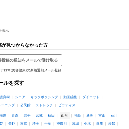
件表示
稿が見つからなかった方
着投稿の通知をメールで受け取る
アロマ(美容健康)の新着通知メール登録
ールを探す
護身術
シニア
キックボクシング
動画編集
ダイエット
レーニング
公民館
ストレッチ
ピラティス
海道
青森
岩手
宮城
秋田
山形
福島
新潟
富山
石川
梨
長野
東京
埼玉
千葉
神奈川
茨城
栃木
群馬
愛知