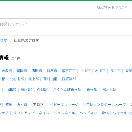
地元の掲示板 ジモティー
アロマ
山形県のアロマ
情報
全4件
米沢市
鶴岡市
酒田市
新庄市
寒河江市
上山市
村山市
長井市
天
川郡
北村山郡
最上郡
西村山郡
西置賜郡
山形駅
鶴岡駅
余目駅
さくらんぼ東根駅
東根駅
寒河江駅
ジ
整体
カイロ
アロマ
ベビーマッサージ
リフレクソロジー
ハーブ
ンケア
リフトアップ
ネイル
ジェルネイル
ヘッドスパ
快眠
ウォーキン
介