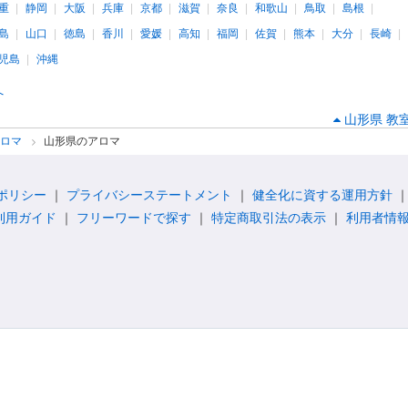
重
静岡
大阪
兵庫
京都
滋賀
奈良
和歌山
鳥取
島根
島
山口
徳島
香川
愛媛
高知
福岡
佐賀
熊本
大分
長崎
児島
沖縄
へ
山形県 教
アロマ
山形県のアロマ
ポリシー
プライバシーステートメント
健全化に資する運用方針
利用ガイド
フリーワードで探す
特定商取引法の表示
利用者情