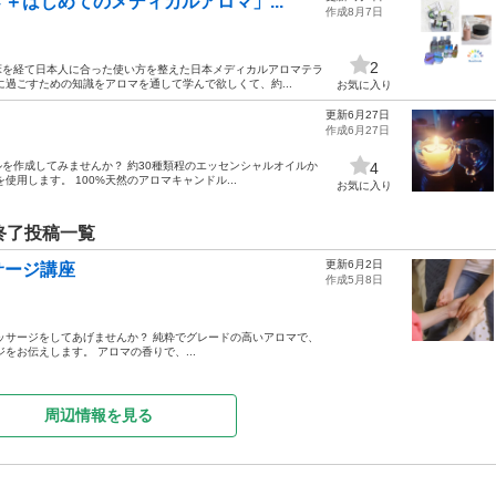
＋はじめてのメディカルアロマ」...
作成8月7日
2
床を経て日本人に合った使い方を整えた日本メディカルアロマテラ
に過ごすための知識をアロマを通して学んで欲しくて、約...
お気に入り
更新6月27日
作成6月27日
を作成してみませんか？ 約30種類程のエッセンシャルオイルか
4
用します。 100%天然のアロマキャンドル...
お気に入り
終了投稿一覧
更新6月2日
サージ講座
作成5月8日
ッサージをしてあげませんか？ 純粋でグレードの高いアロマで、
をお伝えします。 アロマの香りで、...
周辺情報を見る