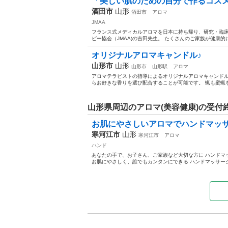
「美しい肌のための自分で作るコスメ
酒田市
山形
酒田市
アロマ
JMAA
フランス式メディカルアロマを日本に持ち帰り、研究・臨
ピー協会（JMAA)の吉田先生。 たくさんのご家族が健康的
オリジナルアロマキャンドル♪
山形市
山形
山形市
山形駅
アロマ
アロマテラピストの指導によるオリジナルアロマキャンドル
らお好きな香りを選び配合することが可能です。 蝋も蜜蝋を使
山形県周辺のアロマ(美容健康)の受付
お肌にやさしいアロマでハンドマッ
寒河江市
山形
寒河江市
アロマ
ハンド
あなたの手で、お子さん、ご家族など大切な方に ハンドマ
お肌にやさしく、誰でもカンタンにできる ハンドマッサージ