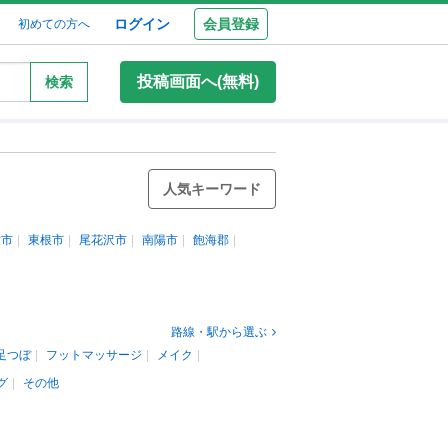
ログイン
会員登録
初めての方へ
投稿画面へ(無料)
検索
人気キーワード
童市
東根市
尾花沢市
南陽市
飽海郡
路線・駅から選ぶ
足つぼ
フットマッサージ
メイク
グ
その他