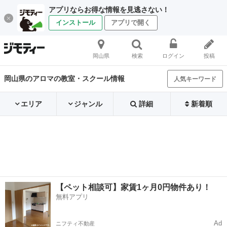
アプリならお得な情報を見逃さない！
インストール
アプリで開く
岡山県
検索
ログイン
投稿
岡山県のアロマの教室・スクール情報
人気キーワード
エリア
ジャンル
詳細
新着順
【ペット相談可】家賃1ヶ月0円物件あり！
無料アプリ
Ad
ニフティ不動産