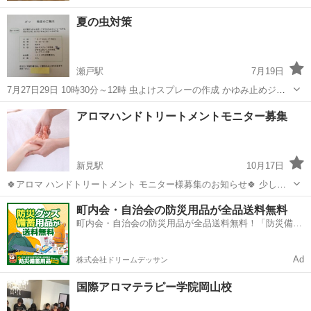
夏の虫対策
瀬戸駅
7月19日
7月27日29日 10時30分～12時 虫よけスプレーの作成 かゆみ止めジェ
ルの作成 ハーブティー付 材料費込み1200円 定員5人 アロマに興味の
岡山
赤磐市
瀬戸駅
アロマ
ハーブティー
アロマハンドトリートメントモニター募集
ある人と楽しみながらできる人募集中
新見駅
10月17日
🍀アロマ ハンドトリートメント モニター様募集のお知らせ🍀 少し一
息を入れて、普段あまりすることのない、指先から肘上までのお手入
岡山
新見市
新見駅
アロマ
香り
町内会・自治会の防災用品が全品送料無料
れ。 そして、好きな香りを纏って心も体もリラックスしてみません
町内会・自治会の防災用品が全品送料無料！「防災備蓄
か？ 『手』に触れて...
用品ドットコム」
Ad
株式会社ドリームデッサン
国際アロマテラピー学院岡山校