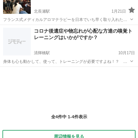
北長瀬駅
1月21日
フランス式メディカルアロマテラピーを日本でいち早く取り入れた中
川清裕先生が全国で主催する数千名の卒業生を持つ由緒あるスクール
岡山
岡山市
北長瀬駅
アロマ
アロマテラピー
コロナ後遺症や物忘れが心配な方達の嗅覚ト
です。大阪本校での学びが岡山でも受けられるようになり「アロマテ
レーニングはいかがですか？
ラピスト養成講座」岡山校は第6期の募集...
清輝橋駅
10月17日
身体も心も動かして、使って、トレーニングが必要ですよね！？ 嗅
覚だって同じです。アロマセラピーがサポートしてくれます。簡単な
岡山
岡山市
清輝橋駅
アロマ
嗅覚
嗅ぐだけセラピーを試してみませんか？！ 私はアロマセラピスト、
KRI教師です。 気軽にこちらにお問...
全4件中 1-4件表示
周辺情報を見る