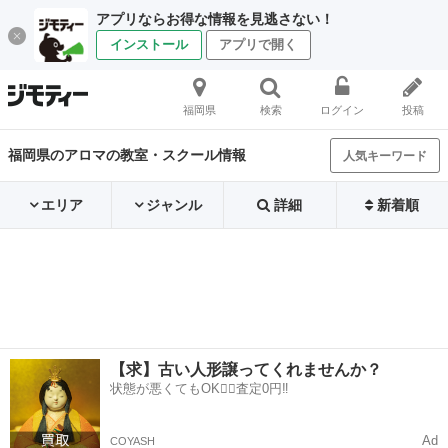
アプリならお得な情報を見逃さない！
インストール
アプリで開く
福岡県
検索
ログイン
投稿
福岡県のアロマの教室・スクール情報
人気キーワード
エリア
ジャンル
詳細
新着順
【求】古い人形譲ってくれませんか？
状態が悪くてもOK🙆‍♀️査定0円‼️
Ad
COYASH