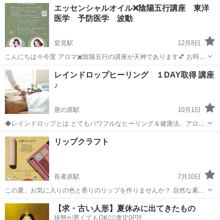
福岡
福岡市
アロマ
エッセンシャルオイル❌陰陽五行講座 東洋
ツーマンレッスンです。ショートコースは、片足24の反射区及びオー
医学 予防医学 波動
プニング、エンディング等の技術を習...
室見駅
12月8日
こんにちは🌞今度 アロマ✖️陰陽五行の講座が天神であります💕 お時間
ありましたら是非遊びに来てください✨✨
福岡
福岡市
室見駅
アロマ
陰陽五行
レインドロップヒーリング １DAY取得 講座
――――――――――――――――― 忙しいママへ。少しだけ“自分に
♪
戻る時間”をつくりませんか？ 毎日なんとなく過ぎ...
唐の原駅
10月1日
◆レインドロップとは とてもパワフルなヒーリング＆健康法、アロマ
セラピー アロマの世界的リーダーであるヤングリヴィング社の故ゲリ
福岡
福岡市
唐の原駅
アロマ
ヒーリング
リップクラフト
ーヤング氏が、各専門家と様々な調査や研究を重ねて考案したとても
パワフルなヒーリングの...
長者原駅
7月10日
この夏、お気に入りの色と香りのリップを作りませんか？ 自然な素材
からできるリップはつけ心地も軽く唇にも優しく、 お色味も無色の
福岡
糟屋郡
長者原駅
アロマ
クラフト
【求・古い人形】夏休みに出てきたもの
careリップやナチュラルからハッキリしたお色まで作ることができる
状態が悪くてもOK🙆‍♀️査定0円‼️
リップになります。 また純...