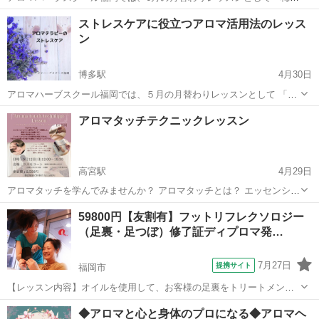
のむくみケア！セルフフットトリートメント」を開催致します。 梅雨
福岡
福岡市
博多駅
アロマ
フットケア
ストレスケアに役立つアロマ活用法のレッス
は1年で一番むくみが気になる季節です。 フットケアにオススメの精
ン
油、セルフでできるフット...
博多駅
4月30日
アロマハーブスクール福岡では、５月の月替わりレッスンとして 「ア
ロマテラピーでストレスケア」を開催いたします。 ♬こんな方にオス
福岡
福岡市
博多駅
アロマ
アロマテラピー
アロマタッチテクニックレッスン
スメです♬ ・アロマテラピー好きな方 ・毎日のストレスに疲れ気味の
方 ・なんとなく...
高宮駅
4月29日
アロマタッチを学んでみませんか？ アロマタッチとは？ エッセンシャ
ルオイル専門のドクターが開発した、家庭でできる手当療法です。 脊
福岡
福岡市
高宮駅
アロマ
アロマタッチ
59800円【友割有】フットリフレクソロジー
柱に原液塗布することで、エッセンシャルオイルの効果を最大限に引
（足裏・足つぼ）修了証ディプロマ発…
き出し、子供からお年寄りまで誰...
7月27日
提携サイト
福岡市
【レッスン内容】オイルを使用して、お客様の足裏をトリートメント
します。ショートコースは1日。ロングコースは2日間に分けて、マン
福岡
福岡市
アロマ
◆アロマと心と身体のプロになる◆アロマヘ
ツーマンレッスンです。ショートコースは、片足24の反射区及びオー