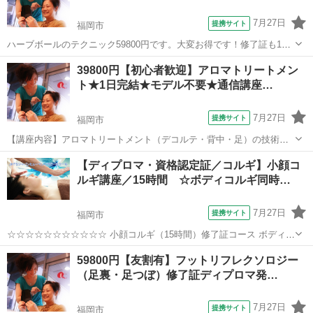
7月27日
提携サイト
福岡市
ハーブボールのテクニック59800円です。大変お得です！修了証も1枚
1700円で発行しています★是非、更なる技術UPにご利用下さい！復習
福岡
福岡市
アロマ
39800円【初心者歓迎】アロマトリートメン
用のDVD、遠方の方向けの通信講座もご用意しています！こちらから
ト★1日完結★モデル不要★通信講座…
の営業電話は致しません。...
7月27日
提携サイト
福岡市
【講座内容】アロマトリートメント（デコルテ・背中・足）の技術を1
日完結３時間マンツーマンレッスンで学習できます。実技中心です
福岡
福岡市
アロマ
【ディプロマ・資格認定証／コルギ】小顔コ
が、トラブル回避の為、学科も行います。モデルさん不要なので、お
ルギ講座／15時間 ☆ボディコルギ同時…
一人の方もお気軽にお越し下さい。修了証...
7月27日
提携サイト
福岡市
☆☆☆☆☆☆☆☆☆☆☆ 小顔コルギ（15時間）修了証コース ボディコ
ルギを同時にお申込みの方限定 ☆★ 受講料150,000円OFF ★☆ ※
福岡
福岡市
アロマ
59800円【友割有】フットリフレクソロジー
全身ボディコルギ受講で認定証の取得も可能です。 ※おすすめ※ 五感
（足裏・足つぼ）修了証ディプロマ発…
リラ...
7月27日
提携サイト
福岡市