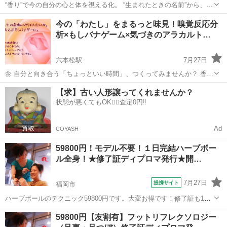
“香り”で今の自分の心と体を視える化。 “生まれたときの名前”から、今
世のあなたの役割を読み解く。 この２つのメソッドで、 自分の「トリ
福岡
福岡市
六本松駅
アロマ
嗅覚
今の「わたし」をまるっと味見！嗅覚反応分
セツ（取扱説明書）」を作ってみませんか？ 【Part 1：嗅覚反...
析×もしバナゲーム×気づきのアラカルト…
六本松駅
7月27日
🌼 自分と向き合う「ちょっといい時間」、つくってみませんか？ 香り
から自分の心と体のバランスを知る「嗅覚反応分析」、 人生の価値観
福岡
福岡市
六本松駅
アロマ
嗅覚
【求】古い人形譲ってくれませんか？
をカードで楽しく見つめる「もしバナゲーム」、 そしてちょっぴり深
状態が悪くてもOK🙆‍♀️査定0円‼️
掘りなアラカルト講座...
Ad
COYASH
59800円！モデル不要！１日完結ハーブボー
ル全身！★修了証ディプロマ発行★開…
7月27日
提携サイト
福岡市
ハーブボールのテクニック59800円です。大変お得です！修了証も1枚
1700円で発行しています★是非、更なる技術UPにご利用下さい！復習
福岡
福岡市
アロマ
59800円【友割有】フットリフレクソロジー
用のDVD、遠方の方向けの通信講座もご用意しています！こちらから