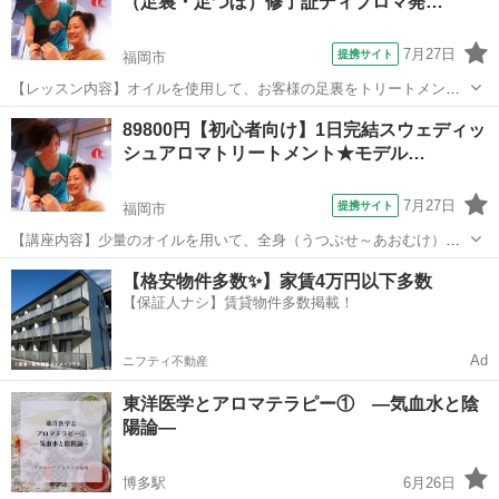
（足裏・足つぼ）修了証ディプロマ発…
の営業電話は致しません。...
7月27日
提携サイト
福岡市
【レッスン内容】オイルを使用して、お客様の足裏をトリートメント
します。ショートコースは1日。ロングコースは2日間に分けて、マン
福岡
福岡市
アロマ
89800円【初心者向け】1日完結スウェディッ
ツーマンレッスンです。ショートコースは、片足24の反射区及びオー
シュアロマトリートメント★モデル…
プニング、エンディング等の技術を習...
7月27日
提携サイト
福岡市
【講座内容】少量のオイルを用いて、全身（うつぶせ～あおむけ）の
技術を1日完結７時間程度で、マンツーマンレッスンで学習できます。
福岡
福岡市
アロマ
【格安物件多数✨】家賃4万円以下多数
実技中心ですが、トラブル回避の為、学科も行います。お一人の方も
【保証人ナシ】賃貸物件多数掲載！
お気軽にお越し下さい。修了証ディプロ...
Ad
ニフティ不動産
東洋医学とアロマテラピー① —気血水と陰
陽論—
博多駅
6月26日