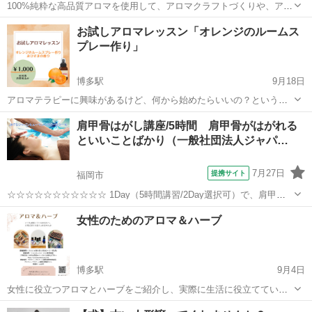
100%純粋な高品質アロマを使用して、アロマクラフトづくりや、アロ
マを使ったレクチャーを体験いただけます。 今回は エッセンシャルオ
福岡
糟屋郡
新宮中央駅
アロマ
クラフト
お試しアロマレッスン「オレンジのルームス
イルで手作り柔軟剤。毎日使う物だからこそ こだわりたい 小さな子
プレー作り」
供さんや、皮膚の弱い方にお...
博多駅
9月18日
アロマテラピーに興味があるけど、何から始めたらいいの？という方
に向けてのレッスンです。 アロマの難しいことは抜きにして、まずは
福岡
福岡市
博多駅
アロマ
香り
肩甲骨はがし講座/5時間 肩甲骨がはがれる
香りを楽しむことから始めましょう♪ スイートオレンジ精油をメイン
といいことばかり（一般社団法人ジャパ…
に、ルームスプレーを作ります。...
7月27日
提携サイト
福岡市
☆☆☆☆☆☆☆☆☆☆☆ 1Day（5時間講習/2Day選択可）で、肩甲骨
はがし法が学べ、修了証が発行されるコース。 ○頑固な肩こりや、筋
福岡
福岡市
アロマ
女性のためのアロマ＆ハーブ
膜の張り、緊張や凝りをリリース ○秘伝の肩甲骨剥がし法を伝授いた
します。 ○背...
博多駅
9月4日
女性に役立つアロマとハーブをご紹介し、実際に生活に役立てていく
提案をするレッスンです。 女性は年齢やライフステージよって、不調
福岡
福岡市
博多駅
アロマ
アロマテラピー