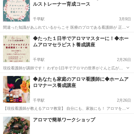
ルストレーナー育成コース
プニング、エンディング等の技術を習...
千早駅
3月9日
間違った知識があふれているからこそ 医療のプロである看護師が 正し
く伝えたい‼️ ⁡ 知識や薬のことだけではなく、 根拠のあるケア方法や食
福岡
福岡市
千早駅
アロマ
認知症
◆たった１日半でアロママスターに！◆ホー
生活などを 植物の力を凝縮した精油（アロマ）とともに 伝授します🌿
ムアロマセラピスト養成講座
⁡...
千早駅
2月26日
現役看護師が講師です！ わずか1日半でアロマの世界がぐんと広が
る！ プライベートにもお仕事にも大活躍の知識と技術が身につきま
福岡
福岡市
千早駅
アロマ
チャクラ
◆あなたも家庭のアロマ看護師に◆ホームア
す。 ⁡ こちらの講座で知識と技術を習得してさらにあなたの価値を高め
ロマナース養成講座
てください。 ⁡ ...
千早駅
2月26日
【現役看護師が教えるアロマ教室】 自分にも、家族にも！ アロマをメ
ディカル的な立場から使えるようになる講座！ こちらをマスターすれ
福岡
福岡市
千早駅
アロマ
講座
アロマで簡単ワークショップ
ば、今までのアロマの使い方から 一歩も二歩も進んだ実践的な技術が
身につく！ ...