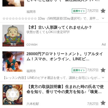
の方もお気軽にお越し下さい。修了証デ...
7月27日
提携サイト
福岡市
☆☆☆☆☆☆☆☆☆☆☆ 1Day（5時間講習/2Day選択可）で、肩甲骨
はがし法が学べ、修了証が発行されるコース。 ○頑固な肩こりや、筋
福岡
福岡市
アロマ
【求】古い人形譲ってくれませんか？
膜の張り、緊張や凝りをリリース ○秘伝の肩甲骨剥がし法を伝授いた
状態が悪くてもOK🙆‍♀️査定0円‼️
します。 ○背...
Ad
COYASH
28000円アロマトリートメント。リアルタイ
ム！スマホ、オンライン、LINEビ…
7月27日
提携サイト
福岡市
【レッスン内容】LINEのビデオ通話を使って、講師と自宅にいながら
リアルタイムでマンツーマンレッスンです。アロマオイルを使用し
福岡
福岡市
アロマ
【貴方の取扱説明書】生まれた時の氏名で使
て、うつ伏せ（背中〜足）あお向け（首、肩、デコルテ、足）までを
命を知り、香りで今の貴方を知る♪「嗅覚…
トリートメント致します。学科＆技術も...
六本松駅
7月27日