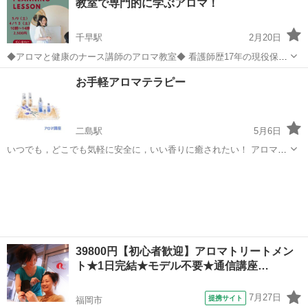
教室で専門的に学ぶアロマ！
人ひとりに細かくご指導しています。オイ...
千早駅
2月20日
◆アロマと健康のナース講師のアロマ教室◆ 看護師歴17年の現役保健
師(看護師)が、 より分かりやすく より実践的に より専門的に アロマ
福岡
福岡市
千早駅
アロマ
お手軽アロマテラピー
を教えます！ 香るだけのアロマから、健康法の一つとしてのアロマ
へ。 ...
二島駅
5月6日
いつでも，どこでも気軽に安全に，いい香りに癒されたい！ アロマっ
て，どう使えばいい？どんな時に使うの？そんな疑問がなくなって，
福岡
北九州市
二島駅
アロマ
アロマテラピー
楽しくアロマオイルが使えるようになる講座を開催しています。 毎週
金曜日 19時から20時 講座形...
39800円【初心者歓迎】アロマトリートメン
ト★1日完結★モデル不要★通信講座…
7月27日
提携サイト
福岡市