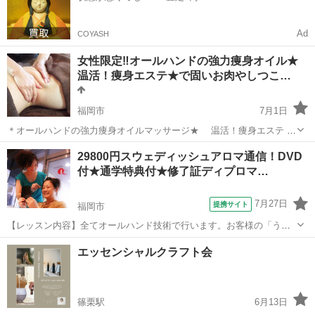
Ad
COYASH
女性限定‼︎オールハンドの強力痩身オイル★
温活！痩身エステ★で固いお肉やしつこ…
福岡市
7月1日
＊オールハンドの強力痩身オイルマッサージ★ 温活！痩身エステ 90
分 初回¥15,000（税込価格） 遠赤外線とパラフィンシートで温めなが
福岡
福岡市
アロマ
ハンド
29800円スウェディッシュアロマ通信！DVD
ら、全身を強力オイルマッサージで脂肪燃焼＆デトックス効果を狙い
付★通学特典付★修了証ディプロマ…
ま...
7月27日
提携サイト
福岡市
【レッスン内容】全てオールハンド技術で行います。お客様の「うつ
ぶせ」と「あお向け」の両方の技術になります。足～首（一部頭部含
福岡
福岡市
アロマ
エッセンシャルクラフト会
む）までをまんべんなく行います。通学、１日完結レッスンは89800円
なので、通信講座ですととっても安...
篠栗駅
6月13日