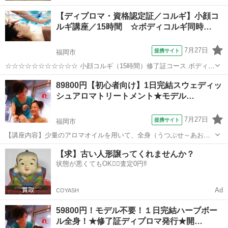
【ディプロマ・資格認定証／コルギ】小顔コ
ルギ講座／15時間 ☆ボディコルギ同時…
7月27日
提携サイト
福岡市
☆☆☆☆☆☆☆☆☆☆☆ 小顔コルギ（15時間）修了証コース ボディコ
ルギを同時にお申込みの方限定 ☆★ 受講料150,000円OFF ★☆ ※
福岡
福岡市
アロマ
89800円【初心者向け】1日完結スウェディッ
全身ボディコルギ受講で認定証の取得も可能です。 ※おすすめ※ 五感
シュアロマトリートメント★モデル…
リラ...
7月27日
提携サイト
福岡市
【講座内容】少量のアロマオイルを用いて、全身（うつぶせ～あおむ
け）の技術を1日完結７時間程度で、マンツーマンレッスンで学習でき
福岡
福岡市
アロマ
【求】古い人形譲ってくれませんか？
ます。実技中心ですが、トラブル回避の為、学科も行います。お一人
状態が悪くてもOK🙆‍♀️査定0円‼️
の方もお気軽にお越し下さい。修了証デ...
Ad
COYASH
59800円！モデル不要！１日完結ハーブボー
ル全身！★修了証ディプロマ発行★開…