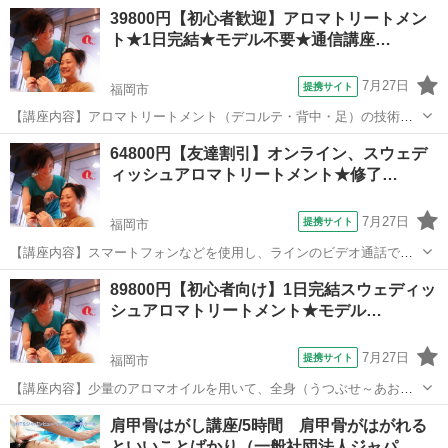
ぶせ」と「あお向け」の両方の技術になります。足～首（一部頭部含
福岡
福岡市
アロマ
39800円【初心者歓迎】アロマトリートメン
む）までをまんべんなく行います。通学、１日完結レッスンは89800円
ト★1日完結★モデル不要★通信講座…
なので、通信講座ですととっても安...
7月27日
提携サイト
福岡市
【講座内容】アロマトリートメント（デコルテ・背中・足）の技術を1
日完結３時間マンツーマンレッスンで学習できます。実技中心です
福岡
福岡市
アロマ
64800円【友達割引】オンライン、スウェデ
が、トラブル回避の為、学科も行います。モデルさん不要なので、お
ィッシュアロマトリートメント★修了…
一人の方もお気軽にお越し下さい。修了証...
7月27日
提携サイト
福岡市
【講座内容】スマートフォンなどを使用し、ラインのビデオ通話でレ
ッスンを行います。少量のアロマオイルを用いて、全身（うつぶせ～
福岡
福岡市
アロマ
89800円【初心者向け】1日完結スウェディッ
あおむけ）の技術を1日完結７時間程度で、マンツーマンレッスンで学
シュアロマトリートメント★モデル…
習できます。実技中心ですが、トラブル...
7月27日
提携サイト
福岡市
【講座内容】少量のアロマオイルを用いて、全身（うつぶせ～あおむ
け）の技術を1日完結７時間程度で、マンツーマンレッスンで学習でき
福岡
福岡市
アロマ
肩甲骨はがし講座/5時間 肩甲骨がはがれる
ます。実技中心ですが、トラブル回避の為、学科も行います。お一人
といいことばかり（一般社団法人ジャパ…