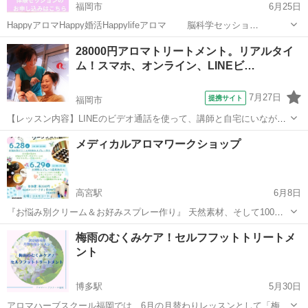
福岡市
6月25日
HappyアロマHappy婚活Happylifeアロマ 脳科学セッショ
ン アロマ(香り）で夢を引き寄せ叶える方法を教え
福岡
福岡市
アロマ
潜在意識
28000円アロマトリートメント。リアルタイ
る 婚活×アロマアドバイザーのゆきこです。 皆さんは、潜在意識って
ム！スマホ、オンライン、LINEビ…
聞いた事ありま...
7月27日
提携サイト
福岡市
【レッスン内容】LINEのビデオ通話を使って、講師と自宅にいながら
リアルタイムでマンツーマンレッスンです。アロマオイルを使用し
福岡
福岡市
アロマ
メディカルアロマワークショップ
て、うつ伏せ（背中〜足）あお向け（首、肩、デコルテ、足）までを
トリートメント致します。学科＆技術も...
高宮駅
6月8日
『お悩み別クリーム＆お好みスプレー作り』 天然素材、そして100%
純粋なエッセンシャルオイルを使って ご自身やご家族のお悩みをサポ
福岡
福岡市
高宮駅
アロマ
アロマスプレー
梅雨のむくみケア！セルフフットトリートメ
ートできるクリームと、 お好みのアロマスプレーを作ります (当日、
ント
何を作るか決めてくださいね...
博多駅
5月30日
アロマハーブスクール福岡では、6月の月替わりレッスンとして「梅雨