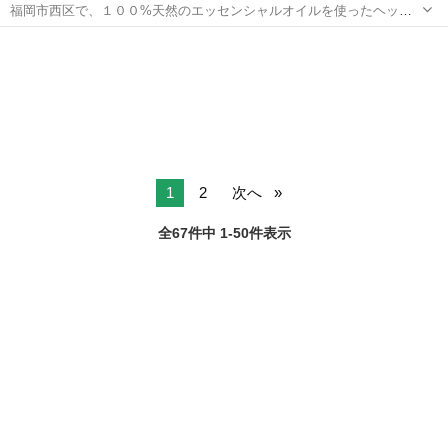
福岡市西区で、１００%天然のエッセンシャルオイルを使ったヘッド
スパ体験会を予定しています。 西区九大学研都市駅すぐの会場で、綿
福岡
福岡市
九大学研都市駅
アロマ
興味
棒を使ってヘッドスパを体験頂きます(材料費として500円のみ頂く予
定です)。 今後ご家庭で...
1
2
次へ
全67件中 1-50件表示