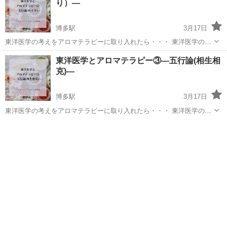
り）―
博多駅
3月17日
東洋医学の考えをアロマテラピーに取り入れたら・・・ 東洋医学の考
えの１つである五行論をアロマテラピーに応用し、ホリスティックに
福岡
福岡市
博多駅
アロマ
アロマテラピー
東洋医学とアロマテラピー③—五行論(相生相
精油を使う方法を提案致します。 五行論は体調管理やメンタルの不
克)—
調、人間関係など様々な場面で活用...
博多駅
3月17日
東洋医学の考えをアロマテラピーに取り入れたら・・・ 東洋医学の大
切な思想の１つである五行論をアロマテラピーに応用しホリスティッ
福岡
福岡市
博多駅
アロマ
アロマテラピー
クに精油を使う方法を提案致します。 五行論とは、あらゆるものを
木・火・土・金・水の５つの性質に...