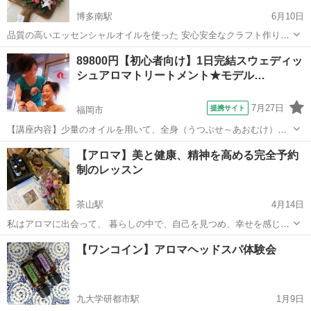
博多南駅
6月10日
品質の高いエッセンシャルオイルを使った 安心安全なクラフト作り一
緒にしませんか？ 小さいお子さんから高齢者の方々まで使えます😊
福岡
那珂川市
博多南駅
アロマ
アロマクラフト
89800円【初心者向け】1日完結スウェディッ
(例) 消臭スプレー、保湿・痒み対策クリーム、 香水、虫除けスプレ
シュアロマトリートメント★モデル…
ー、サシェ、制汗スプレー、 ア...
7月27日
提携サイト
福岡市
【講座内容】少量のオイルを用いて、全身（うつぶせ～あおむけ）の
技術を1日完結７時間程度で、マンツーマンレッスンで学習できます。
福岡
福岡市
アロマ
【アロマ】美と健康、精神を高める完全予約
実技中心ですが、トラブル回避の為、学科も行います。お一人の方も
制のレッスン
お気軽にお越し下さい。修了証ディプロ...
茶山駅
4月14日
私はアロマに出会って、 暮らしの中で、自己を見つめ、幸せを感じ、
美意識・健康・精神を高める生活を続けています。 そんな自分自身の
福岡
福岡市
茶山駅
アロマ
アロマテラピー
【ワンコイン】アロマヘッドスパ体験会
経験から、 14年間、アロマの魅力を発信し続けて 幸せを感じる「ライ
フスタイルの...
九大学研都市駅
1月9日