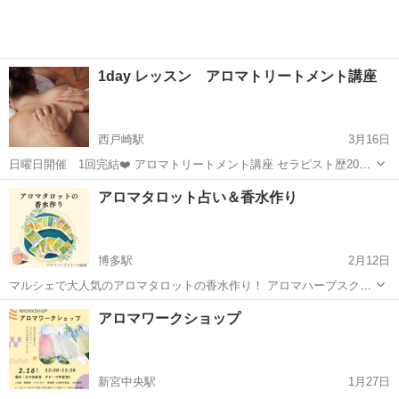
1day レッスン アロマトリートメント講座
西戸崎駅
3月16日
日曜日開催 1回完結❤️ アロマトリートメント講座 セラピスト歴20年
の私が技術をレクチャー致します😃👌 志賀島、西戸崎に近く海が間近
福岡
福岡市
西戸崎駅
アロマ
レッスン
アロマタロット占い＆香水作り
なこの場所で、癒しのレッスンを受けませんか❓ レッスン後には観光
したり、カフェ巡りや、...
博多駅
2月12日
マルシェで大人気のアロマタロットの香水作り！ アロマハーブスクー
ル福岡でも開催します♪ アロマタロットカードを使い、自分のお悩み
福岡
福岡市
博多駅
アロマ
香り
アロマワークショップ
や目標に向けてのカードリーディングをしていきます。また、選んで
いただいた3つの精油を使って自...
新宮中央駅
1月27日