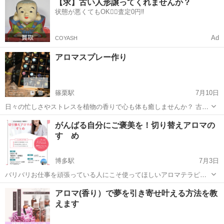
【求】古い人形譲ってくれませんか？
は様々。 そんな不調に役立つのがアロマテラピーとハーブ！ お薬に頼
状態が悪くてもOK🙆‍♀️査定0円‼️
るまでもないけど、なんとな...
Ad
COYASH
アロマスプレー作り
篠栗駅
7月10日
日々の忙しさやストレスを植物の香りで心も体も癒しませんか？ 古来
から人々は植物の恩恵を受け暮らしていました。 環境や社会の発展と
福岡
糟屋郡
篠栗駅
アロマ
香り
がんばる自分にご褒美を！切り替えアロマの
共に私たち人間は自然と離れつつあります。 純粋な植物の香りは人工
すゝめ
的に作られた香りとは異なり...
博多駅
7月3日
バリバリお仕事を頑張っている人にこそ使ってほしいアロマテラピ
ー！ オンとオフの切り替えのために役立つアロマをご紹介いたしま
福岡
福岡市
博多駅
アロマ
アロマテラピー
アロマ(香り）で夢を引き寄せ叶える方法を教
す。 ♬こんな方にオススメ♬ ・アロマテラピーが好き ・アロマを日
えます
常のケアに取り入れたい ...