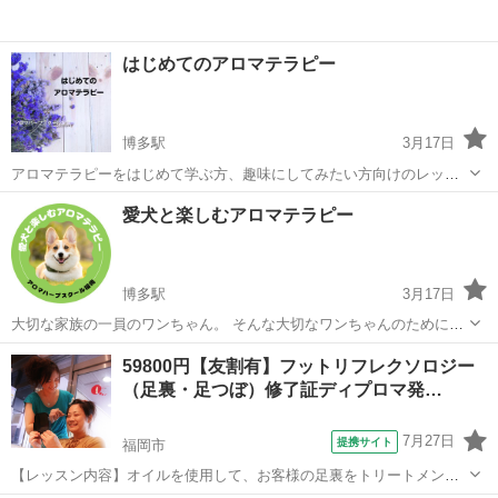
はじめてのアロマテラピー
博多駅
3月17日
アロマテラピーをはじめて学ぶ方、趣味にしてみたい方向けのレッス
ンです。 精油の基本的な使用方法を学び、アロマテラピーに触れるき
福岡
福岡市
博多駅
アロマ
アロマテラピー
愛犬と楽しむアロマテラピー
っかけを作る内容です。 本や独学では学べない知識をお伝えします。
ぜひ、香りの世界をお楽しみ...
博多駅
3月17日
大切な家族の一員のワンちゃん。 そんな大切なワンちゃんのために出
来ることはないかな・・・そんな思いでできたレッスンです。 ワンち
福岡
福岡市
博多駅
アロマ
愛犬
59800円【友割有】フットリフレクソロジー
ゃんの毎日のケアや、楽しく素敵なリラックスタイムにお役立てくだ
（足裏・足つぼ）修了証ディプロマ発…
さい。 受講後はワークショッ...
7月27日
提携サイト
福岡市
【レッスン内容】オイルを使用して、お客様の足裏をトリートメント
します。ショートコースは1日。ロングコースは2日間に分けて、マン