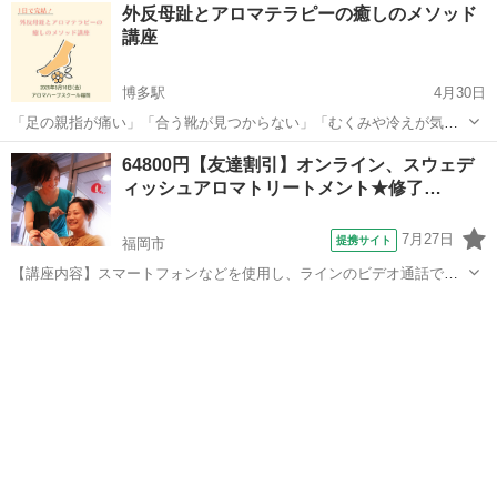
福岡
北九州市
城野駅
アロマ
無料
外反母趾とアロマテラピーの癒しのメソッド
講座
博多駅
4月30日
「足の親指が痛い」「合う靴が見つからない」「むくみや冷えが気に
なる」 そんな方におすすめの1日完結型講座です！ 外反母趾は足元の
福岡
福岡市
博多駅
アロマ
アロマテラピー
64800円【友達割引】オンライン、スウェデ
トラブルだけでなく、全身の不調にもつながることがあります。 この
ィッシュアロマトリートメント★修了…
講座では、外反母趾の基...
7月27日
提携サイト
福岡市
【講座内容】スマートフォンなどを使用し、ラインのビデオ通話でレ
ッスンを行います。少量のアロマオイルを用いて、全身（うつぶせ～
福岡
福岡市
アロマ
あおむけ）の技術を1日完結７時間程度で、マンツーマンレッスンで学
習できます。実技中心ですが、トラブル...