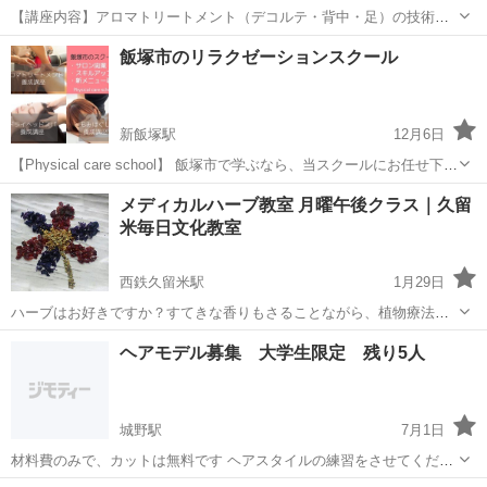
【講座内容】アロマトリートメント（デコルテ・背中・足）の技術を1
日完結３時間マンツーマンレッスンで学習できます。実技中心です
福岡
福岡市
アロマ
飯塚市のリラクゼーションスクール
が、トラブル回避の為、学科も行います。モデルさん不要なので、お
一人の方もお気軽にお越し下さい。修了証...
新飯塚駅
12月6日
【Physical care school】 飯塚市で学ぶなら、当スクールにお任せ下さ
い！ 各専任講師によって、確実なスキル習得を目指すあなたのサポー
福岡
飯塚市
新飯塚駅
アロマ
手技
メディカルハーブ教室 月曜午後クラス｜久留
トを致します。 『即戦力』として認定卒業後、直ぐにでも現場で活躍
米毎日文化教室
できる技...
西鉄久留米駅
1月29日
ハーブはお好きですか？すてきな香りもさることながら、植物療法と
して生活習慣病等の予防にも活用できます。普段の健康管理にハーブ
福岡
久留米市
西鉄久留米駅
アロマ
文化
ヘアモデル募集 大学生限定 残り5人
やアロマテラピーを取り入れることで、日々を元気に、そして優雅に
過ごしましょう。 【レッスン日】...
城野駅
7月1日
材料費のみで、カットは無料です ヘアスタイルの練習をさせてくださ
い