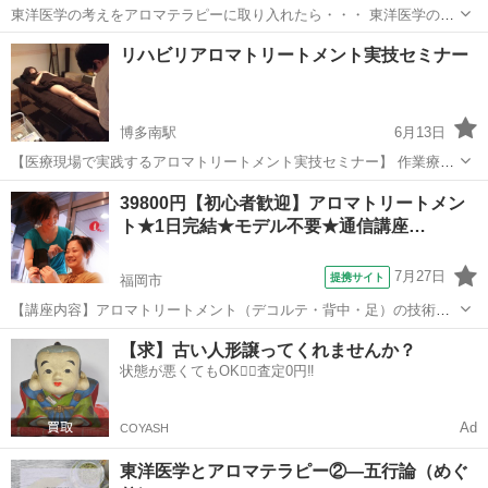
東洋医学の考えをアロマテラピーに取り入れたら・・・ 東洋医学の基
本の考えの１つである気血水と陰陽論をアロマテラピーに応用し、ホ
福岡
福岡市
博多駅
アロマ
気血
リハビリアロマトリートメント実技セミナー
リスティックに精油を使う方法を提案致します。 〝気〟が不足したと
きに役立つ精油、陰と陽に役立つ...
博多南駅
6月13日
【医療現場で実践するアロマトリートメント実技セミナー】 作業療法
士 & AEAJアロマセラピーアドバイザーが指導！ 医療現場で実際に使
福岡
福岡市
博多南駅
アロマ
自律神経失調症
39800円【初心者歓迎】アロマトリートメン
用されている、効果的かつ安全なアロマトリートメントを学びません
ト★1日完結★モデル不要★通信講座…
か？ 本セ...
7月27日
提携サイト
福岡市
【講座内容】アロマトリートメント（デコルテ・背中・足）の技術を1
日完結３時間マンツーマンレッスンで学習できます。実技中心です
福岡
福岡市
アロマ
【求】古い人形譲ってくれませんか？
が、トラブル回避の為、学科も行います。モデルさん不要なので、お
状態が悪くてもOK🙆‍♀️査定0円‼️
一人の方もお気軽にお越し下さい。修了証...
Ad
COYASH
東洋医学とアロマテラピー②—五行論（めぐ