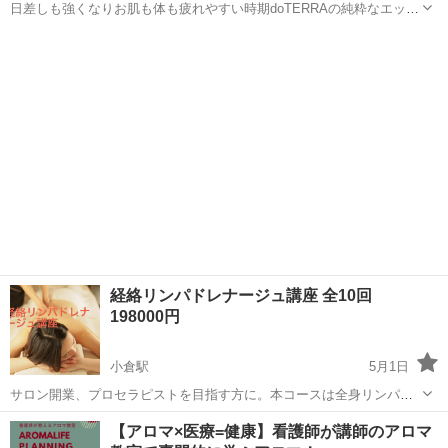
日差しも強くなりお肌も体も疲れやすい時期doTERRAの純粋なエッセ
ンシャルオイルを使って体にも心にも優しいスキンケアを作りません
福岡
糟屋郡
篠栗駅
アロマ
クラフト
か？ 全て自然由来のものでできているのでお子様も安心して使えま
す。 ボディスプレーかロール...
経絡リンパドレナージュ講座 全10回
198000円
小倉駅
5月1日
サロン開業、プロセラピストを目指す方に。本コースは全身リンパオ
イルトリートメント技術を身に付けられる資格修得コースです。手の
福岡
北九州市
小倉駅
アロマ
リンパドレナージュ
【アロマ×医療=健康】看護師が講師のアロマ
使い方・姿勢・圧の入れ方・施術リズムと基本的な施術指導から、一