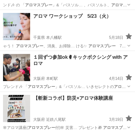
ンド🎶 の 「
アロマスプレー
」&「バスソル… 、バスソルト、
アロマス
プレー
などをご用意し… 、バスソルト、
アロマスプレー
付き ※支払
大阪
大阪市
本町駅
その他
キックボクシング
アロマ ワークショップ 5/23（火）
い…
千葉県 本八幡駅
5月18日
ゃう！
アロマスプレー
、消臭、お掃除… ける✨
アロマスプレー
700
円にて…
千葉
市川市
本八幡駅
アロマ
アロマスプレー
１回ずつ参加ok🥊キックボクシング with ア
ロマ
大阪府 本町駅
4月14日
ブレンド🎶 「
アロマスプレー
」&「バスソル… いきセレクトの
アロマ
スプレー
でいい香りで身… 、バスソルト、
アロマスプレー
をご用意し
大阪
大阪市
本町駅
空手/他格闘技
キックボクシング
【斬新コラボ】防災×アロマ体験講座
てお…
大阪府 近鉄八尾駅
3月19日
🌸アロマ講座(
アロマスプレー
付)🌸 災害… プレゼント🎁
アロマスプレ
ー
づくり 災害時… して自分だけの
アロマスプレー
をお持ち帰りく…