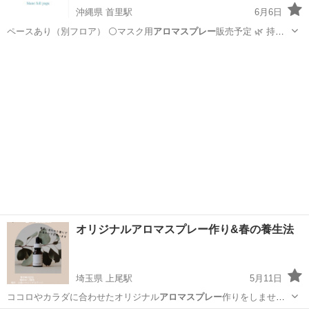
沖縄県 首里駅
6月6日
ペースあり（別フロア） ⚪マスク用
アロマスプレー
販売予定 🌿 持ち
もの : ヨ…
沖縄
中頭郡
首里駅
スポーツ
デトックス
オリジナルアロマスプレー作り&春の養生法
埼玉県 上尾駅
5月11日
ココロやカラダに合わせたオリジナル
アロマスプレー
作りをしません