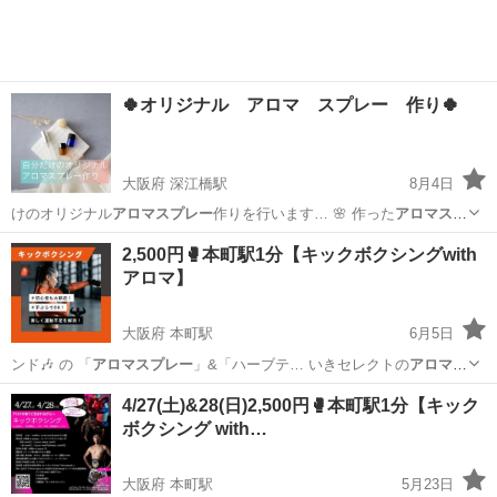
🍀オリジナル アロマ スプレー 作り🍀
大阪府 深江橋駅
8月4日
けのオリジナル
アロマスプレー
作りを行います… 🌸 作った
アロマスプ
レー
はアルコールで… してオリジナル
アロマスプレー
を作ります。 …
大阪
大阪市
深江橋駅
その他
嗅覚
2,500円🥊本町駅1分【キックボクシングwith
析＋オリジナル
アロマスプレー
(1本) 20…
アロマ】
大阪府 本町駅
6月5日
ンド🎶 の 「
アロマスプレー
」&「ハーブテ… いきセレクトの
アロマス
プレー
でいい香りで身… 、バスソルト、
アロマスプレー
をご用意して
大阪
大阪市
本町駅
その他
キックボクシング
4/27(土)&28(日)2,500円🥊本町駅1分【キック
お… ハーブティー、
アロマスプレー
付き ※支払い…
ボクシング with…
大阪府 本町駅
5月23日