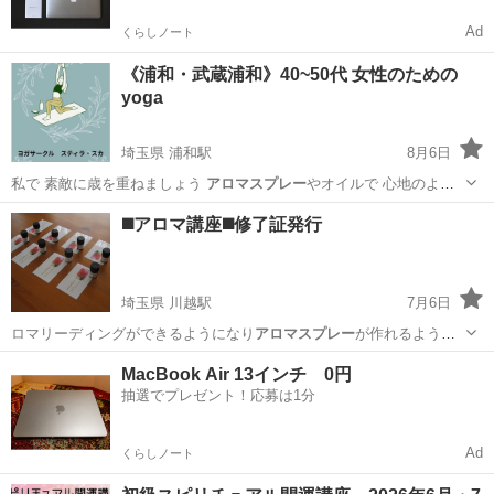
Ad
くらしノート
《浦和・武蔵浦和》40~50代 女性のための
yoga
埼玉県 浦和駅
8月6日
私で 素敵に歳を重ねましょう
アロマスプレー
やオイルで 心地のよい
呼吸を感じ …
埼玉
さいたま市
浦和駅
ヨガ
公民館
◼️アロマ講座◼️修了証発行
埼玉県 川越駅
7月6日
ロマリーディングができるようになり
アロマスプレー
が作れるように
なります。 心…
埼玉
川越市
川越駅
セラピー
アロマリーディング
MacBook Air 13インチ 0円
抽選でプレゼント！応募は1分
Ad
くらしノート