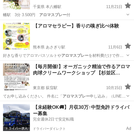
千葉県 本八幡駅
11月21日
幡駅 3分 3.500円
アロマスプレー
付
千葉
市川市
本八幡駅
アロマ
アロマスプレー
【アロマセラピー】香りの嗅ぎ比べ体験
熊本県 あさぎり駅
11月6日
好きな香りでアロマバスソルトや
アロマスプレー
を材料費だけで作る
ことができます。…
熊本
球磨郡
あさぎり駅
アロマ
香り
【毎月開催!】オーガニック精油で作るアロマ
肉球クリームワークショップ 【杉並区…
東京都 荻窪駅
10月15日
てお申し込みください。 件名に「
アロマスプレー
申し込み」（LINEの
場合本文へ）…
東京
杉並区
荻窪駅
その他
愛犬
【未経験OK🚚】月収30万↑中型免許ドライバ
ー募集
完全週休2日で安定転職
Ad
ドライバーダイレクト