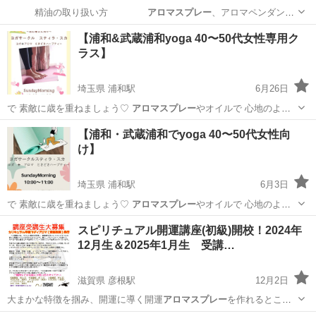
精油の取り扱い方
アロマスプレー
、アロマペンダント
作り …
神奈川
海老名市
アロマ
アロマセラピー
【浦和&武蔵浦和yoga 40〜50代女性専用ク
ラス】
埼玉県 浦和駅
6月26日
で 素敵に歳を重ねましょう♡
アロマスプレー
やオイルで 心地のよい
呼吸を感じ …
埼玉
さいたま市
浦和駅
ヨガ
サウスピア
【浦和・武蔵浦和でyoga 40〜50代女性向
け】
埼玉県 浦和駅
6月3日
で 素敵に歳を重ねましょう♡
アロマスプレー
やオイルで 心地のよい
呼吸を感じ …
埼玉
さいたま市
浦和駅
ヨガ
公民館
スピリチュアル開運講座(初級)開校！2024年
12月生＆2025年1月生 受講…
滋賀県 彦根駅
12月2日
大まかな特徴を掴み、開運に導く開運
アロマスプレー
を作れるところ
まで実践しながらやっ…