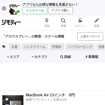
アプリならお得な情報を見逃さない！
インストール
アプリで開く
全国
検索
ログイン
投稿
「アロマスプレー」の教室・スクール情報
人気キーワード
お香
ハンドクリーム
芳香剤
ソープカービング
塗香
エリア
カテゴリ
詳細
新着順
MacBook Air 13インチ 0円
抽選でプレゼント！応募は1分