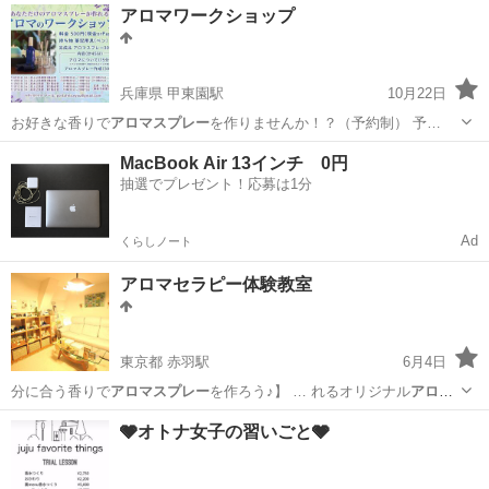
滋賀
彦根市
彦根駅
その他
講座
アロマワークショップ
兵庫県 甲東園駅
10月22日
お好きな香りで
アロマスプレー
を作りませんか！？（予約制） 予…
兵庫
西宮市
甲東園駅
アロマ
アロマスプレー
MacBook Air 13インチ 0円
抽選でプレゼント！応募は1分
Ad
くらしノート
アロマセラピー体験教室
東京都 赤羽駅
6月4日
分に合う香りで
アロマスプレー
を作ろう♪】 … れるオリジナル
アロマ
スプレー
を作ってみませ… セラピストが、
アロマスプレー
の作り方と
東京
北区
赤羽駅
セラピー
アロマセラピー
🩶オトナ女子の習いごと🩶
共に…