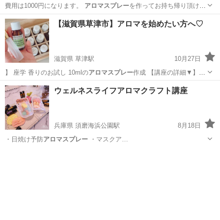
費用は1000円になります。
アロマスプレー
を作ってお持ち帰り頂けま
す😊 …
京都
京都市
上桂駅
その他
香り
【滋賀県草津市】アロマを始めたい方へ♡
滋賀県 草津駅
10月27日
】 座学 香りのお試し 10mlの
アロマスプレー
作成 【講座の詳細▼】
htt…
滋賀
草津市
草津駅
アロマ
香り
ウェルネスライフアロマクラフト講座
兵庫県 須磨海浜公園駅
8月18日
・日焼け予防
アロマスプレー
・マスクア…
兵庫
神戸市
須磨海浜公園駅
アロマ
メディカルアロマ