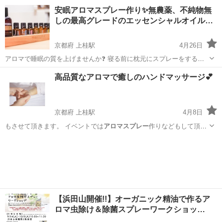
か？😊 アロマ…
埼玉
上尾市
上尾駅
アロマ
安眠アロマスプレー作り✨無農薬、不純物無
しの最高グレードのエッセンシャルオイル…
京都府 上桂駅
4月26日
アロマで睡眠の質を上げませんか❓ 寝る前に枕元にスプレーをするこ
とで、アロマの香りが副交感神経を優位にし、心と身体がリラック
京都
京都市
上桂駅
アロマ
香り
高品質なアロマで癒しのハンドマッサージ💕
ス、安眠を誘います💕 安眠効果のあるエッセンシャルオイルの種類は
たくさんあります。 甘い香りだけ...
京都府 上桂駅
4月8日
もさせて頂きます。 イベントでは
アロマスプレー
作りなどもして頂け
ます。 いい香り…
京都
京都市
上桂駅
アロマ
香り
【浜田山開催!!】オーガニック精油で作るア
ロマ虫除け＆除菌スプレーワークショッ…