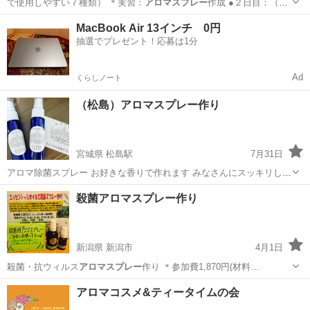
で使用しやすい７種類） ＊実習：
アロマスプレー
作成 ●２日目：（実
技）…
滋賀
守山市
守山駅
アロマ
ハンド
MacBook Air 13インチ 0円
抽選でプレゼント！応募は1分
Ad
くらしノート
（松島）アロマスプレー作り
宮城県 松島駅
7月31日
アロマ除菌スプレー お好きな香りで作れます みなさんにスッキリして
いただきたいので、30mlで700円‼️ 香りは ペパーミント レモングラス
宮城
宮城郡
松島駅
ものづくり
アロマスプレー
殺菌アロマスプレー作り
ライム ハッカ マスクスプレーとしてもお使いいただけま...
新潟県 新潟市
4月1日
殺菌・抗ウィルス
アロマスプレー
作り ＊参加費1,870円(材料…
新潟
新潟市
アロマ
アロマスプレー
アロマコスメ&ティータイムの会