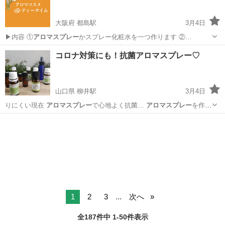
大阪府 都島駅
3月4日
▶︎内容 ①
アロマスプレー
かスプレー化粧水を一つ作ります ②…
大阪
大阪市
都島駅
その他
Instagram
コロナ対策にも！抗菌アロマスプレー♡
山口県 柳井駅
3月4日
りにくい現在
アロマスプレー
で心地よく抗菌…
アロマスプレー
を作っ
てみませ…
山口
柳井市
柳井駅
アロマ
アロマスプレー
1
2
3
...
次へ
全187件中 1-50件表示