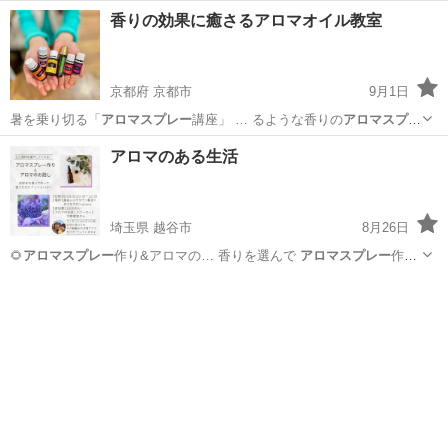
香りの効果に癒さるアロマオイル教室
京都府 京都市
9月1日
暑を乗り切る「
アロマスプレー
講座」 … るような香りの
アロマスプレ
ー
作り ▶… るような香りの
アロマスプレー
作り そ…
京都
京都市
アロマ
香り
アロマのある生活
埼玉県 越谷市
8月26日
🌻
アロマスプレー
作り&アロマの… 香りを選んで
アロマスプレー
作り
を開催しま… ッと楽しめる
アロマスプレー
作りましょ✨ …
埼玉
越谷市
アロマ
アロマスプレー