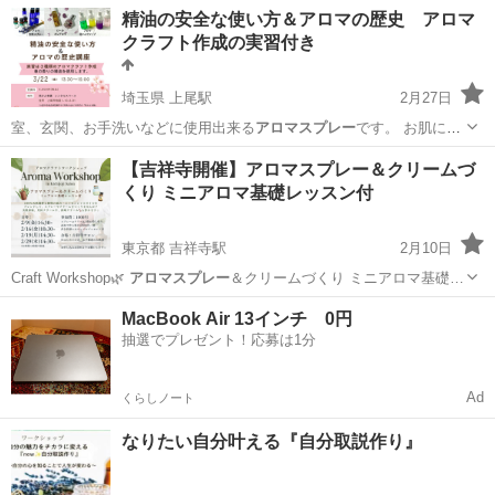
初心者向けヨ…
北海道
帯広市
帯広駅
美容健康
初心者
精油の安全な使い方＆アロマの歴史 アロマ
クラフト作成の実習付き
埼玉県 上尾駅
2月27日
室、玄関、お手洗いなどに使用出来る
アロマスプレー
です。 お肌には
使うものでは無い…
埼玉
上尾市
上尾駅
その他
アロマクラフト
【吉祥寺開催】アロマスプレー＆クリームづ
くり ミニアロマ基礎レッスン付
東京都 吉祥寺駅
2月10日
Craft Workshop🌿
アロマスプレー
＆クリームづくり ミニアロマ基礎…
東京
武蔵野市
吉祥寺駅
アロマ
アロマスプレー
MacBook Air 13インチ 0円
抽選でプレゼント！応募は1分
Ad
くらしノート
なりたい自分叶える『自分取説作り』