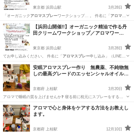
東京都 浜田山駅
3月28日
「オーガニック
アロマスプレー
ワークショップ… 。 件名に「
アロマス
プレー
申し込み」（L…
東京
杉並区
浜田山駅
アロマ
会館
【浜田山開催!!】オーガニック精油で作る丹
田クリームワークショップ／アロマワー…
東京都 浜田山駅
3月28日
てお申し込みください。 件名に「
アロマスプレー
申し込み」（LINEの
場合本文へ）…
東京
杉並区
浜田山駅
アロマ
丹田
安眠アロマスプレー作り 無農薬、不純物無
しの最高グレードのエッセンシャルオイル…
京都府 上桂駅
3月20日
アロマで睡眠の質を上げませんか❓ 寝る前に枕元にスプレーをするこ
とで、アロマの香りが副交感神経を優位にし、心と身体がリラック
京都
京都市
上桂駅
アロマ
香り
アロマで心と身体をケアする方法をお教えし
ス、安眠を誘います💕 安眠効果のあるエッセンシャルオイルの種類は
ます。
たくさんあります。 甘い香りだけ...
京都府 上桂駅
12月10日