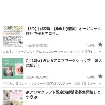
【8/9(月),8/28(土),9/6(月)開講】オーガニック
精油で作るアロマ…
千葉県 新浦安駅
8月4日
大好評の「オーガニック
アロマスプレー
ワークショップ」を開催しま
す♪ …
千葉
浦安市
新浦安駅
アロマ
公民館
7／13(火) 占い&アロマワークショップ 泉大
津駅近く
大阪府 泉大津駅
7月8日
て ①占い又はレイキマッサージ ②
アロマスプレー
虫除け又はルーム
スプレー ①と…
大阪
泉大津市
泉大津駅
ものづくり
アロマスプレー
🌿アロマクラフト認定講師講座募集開始しま
す😊🌿