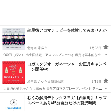
大阪
八尾市
近鉄八尾駅
その他
アロマスプレー
占星術アロマテラピーを体験してみませんか
北海道 帯広市
1月28日
,000円（税込） 出生図鑑定、
アロマスプレー
つき 鑑定は基本的な性
質、過去現…
北海道
帯広市
その他
占星術
ヨガスタジオ ガネーシャ お正月キャンペ
ーン開催中❗️
埼玉県 さいたま新都心駅
1月1日
に ヨガの効果をさらに高める 天然
アロマスプレー
プレゼント 選べる
香りは全5種類 …
埼玉
さいたま市
さいたま新都心駅
その他
レッスン
むくみ解消デトックスヨガ【西原町】キッズ
スペースあり/45分自分だけの贅沢時間…