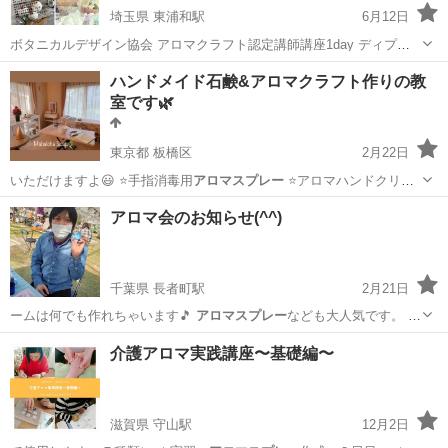
埼玉県 東浦和駅
6月12日
ボタニカルデザイン協会 アロマクラフト認定講師講座1day ディプロ
マlesson募集中❣️ ボタニカルデザイン協会 ライフデザイン科 アロマク
埼玉
さいたま市
東浦和駅
フラワー
講座
ハンドメイド石鹸&アロマクラフト作りの教
ラフト認定講師講座 @aroma_bda . 1dayディ...
室です🌿
東京都 板橋区
2月22日
いただけますよ😃 ⭐️手指消毒用
アロマスプレー
⭐️アロマハンドクリー
ム 石鹸を…
東京
板橋区
その他
石鹸
アロマ会のお知らせ(^^)
千葉県 長者町駅
2月21日
ームは何でも作れちゃいます🎵
アロマスプレー
なども大人気です。 リ
ップや口…
千葉
いすみ市
長者町駅
アロマ
介護アロマ実践講座〜基礎編〜
滋賀県 守山駅
12月2日