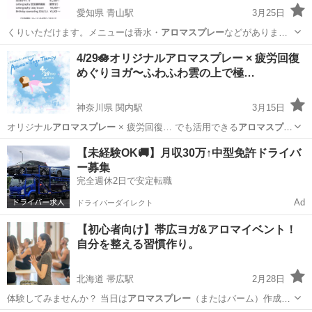
愛知県 青山駅
3月25日
くりいただけます。メニューは香水・
アロマスプレー
などがありま
す。おすすめは裏メニュ…
愛知
半田市
青山駅
その他
レッスン
4/29🪷オリジナルアロマスプレー × 疲労回復
めぐりヨガ〜ふわふわ雲の上で極…
神奈川県 関内駅
3月15日
オリジナル
アロマスプレー
× 疲労回復… でも活用できる
アロマスプレ
ー
を製作✨ … 11:30~
アロマスプレー
WS ②今の…
神奈川
横浜市
関内駅
ヨガ
疲労回復
【未経験OK🚚】月収30万↑中型免許ドライバ
ー募集
完全週休2日で安定転職
Ad
ドライバーダイレクト
【初心者向け】帯広ヨガ&アロマイベント！
自分を整える習慣作り。
北海道 帯広駅
2月28日
体験してみませんか？ 当日は
アロマスプレー
（またはバーム）作成と