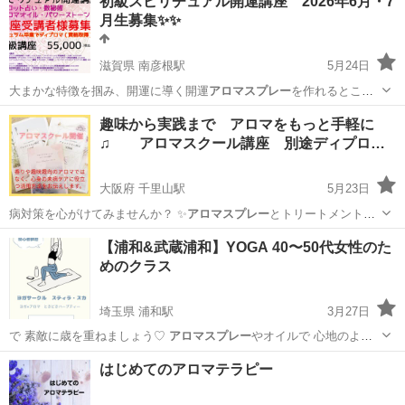
初級スピリチュアル開運講座 2026年6月・7
月生募集✨✨
滋賀県 南彦根駅
5月24日
大まかな特徴を掴み、開運に導く開運
アロマスプレー
を作れるところ
まで実践しながらやっ…
滋賀
彦根市
南彦根駅
その他
講座
趣味から実践まで アロマをもっと手軽に
♫ アロマスクール講座 別途ディプロ
マ…
大阪府 千里山駅
5月23日
病対策を心がけてみませんか？ ✨
アロマスプレー
とトリートメントオ
イルのクラフト …
大阪
吹田市
千里山駅
アロマ
ディプロマ
【浦和&武蔵浦和】YOGA 40〜50代女性のた
めのクラス
埼玉県 浦和駅
3月27日
で 素敵に歳を重ねましょう♡
アロマスプレー
やオイルで 心地のよい
呼吸を感じ …
埼玉
さいたま市
浦和駅
ヨガ
サウスピア
はじめてのアロマテラピー