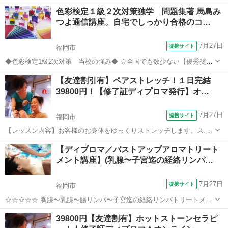
セットの専門知識・技術を指導するスクールです！長期～短期まで、
福岡
福岡市
その他
色彩検定１級２次対策独学 問題集著 馬島み
自分にピッタリ合ったコースを選択することが出来ます！ 何のスキル
つよ通信講座。自宅でしっかり合格のコ…
を身に付ければいいか分からない...
7月27日
提携サイト
福岡市
◆色彩検定1級2次対策 当校の強み◆ ☆全国でも数少ない【優秀奨励
賞受賞】の連続受賞の輩出実績スクールです ☆「色彩検定1級2次問題
福岡
福岡市
メイク
【友達割引有】ペアストレッチ！１日完結
集」の著者である馬島みつよが、オリジナル教材を著し監修している
39800円！【修了証ディプロマ発行】オ…
講座です 著書は、色彩...
7月27日
提携サイト
福岡市
【レッスン内容】お客様のお身体をゆっくりストレッチします。スト
レッチだけの単品メニュー、更には他の技術の前後に追加して行うこ
福岡
福岡市
整体
【ディプロマ／バストアップアロマトリート
とができるテクニックです！うつ伏せ、あお向け、座位のテクニック
メント講座】(乳腺〜子宮迄の経絡リンパ…
をお教えします。気持ちよいストレッチな...
7月27日
提携サイト
福岡市
☆☆☆☆☆ 胸腺〜乳腺〜腸リンパ〜子宮迄の経絡リンパトリートメン
ト オイル使用バージョンor 着衣の上から施す〜オイル不使用バージョ
福岡
福岡市
マッサージ
39800円【友達割有】ホットストーンセラピ
ン整体術。 ■カリキュラム■ 〇 上半身ホルモンバランス改善