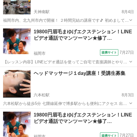
天神南駅
8月4日
福岡市内、北九州市内で開催！ ２時間完結の講座です🎵 初めまして✨
Freedom代表のMiyukiです☺️ 主に企業や様々なグループに対して 色々
福岡
福岡市
天神南駅
その他
パーソナルカラー
19800円眉毛まゆげエクステンション！LINE
と講座を開催しています✨✨ こんな団体におすすめです♪⬇️ ✅イベン
ビデオ通話でマンツーマン★修了…
ト...
7月27日
提携サイト
福岡市
【レッスン内容】LINEビデオ通話を使ってご自宅で直接講師とやりと
りしながらマンツーマンで学べます。自分にも相手にもかけることが
福岡
福岡市
メイク
ヘッドマッサージ１day講座！受講生募集
でき、学科＆技術もきちんと行います。美容師免許保持講師が、一生
懸命お教えします！また、無料質問を...
六本松駅
8月3日
六本松駅から徒歩5分 七隈線延伸で博多駅からも便利にアクセス 出来
るようになりました ★★ハレホオラで人気のヘッドマッサージを１日
福岡
福岡市
六本松駅
マッサージ
19800円眉毛まゆげエクステンション！LINE
で取得出来ます★★ ストレス・快眠・頭痛・眼精疲労・首こり...
ビデオ通話でマンツーマン★修了…
7月27日
提携サイト
福岡市