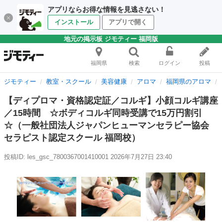
アプリならお得な情報を見逃さない！
インストール
アプリで開く
地元の掲示板 ジモティー 福岡版
福岡県
検索
ログイン
投稿
ジモティー
教室・スクール
美容健康
アロマ
福岡県のアロマ
【ディプロマ・資格認定証／コルギ】小顔コルギ講座
／15時間 ☆ボディコルギ同時受講で15万円割引
☆（一般社団法人ジャパンヒューマンセラピー協会
セラピスト認定スクール 福岡校）
投稿ID: les_gsc_7800367001410001
2026年7月27日 23:40