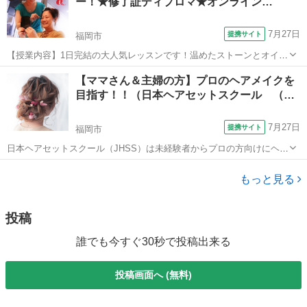
ー！★修了証ディプロマ★オンライン…
（耳下腺・首肩・胸腺・...
7月27日
提携サイト
福岡市
【授業内容】1日完結の大人気レッスンです！温めたストーンとオイル
を使用して、全身をトリートメント致します。うつぶせ、あお向けと
福岡
福岡市
マッサージ
【ママさん＆主婦の方】プロのヘアメイクを
全身を行います。非常にソフトなテクニックなので、とても気持ちよ
目指す！！（日本ヘアセットスクール （…
くて眠くなってしまいます。温熱効果で...
7月27日
提携サイト
福岡市
日本ヘアセットスクール（JHSS）は未経験者からプロの方向けにヘア
セットの専門知識・技術を指導するスクールです！長期～短期まで、
福岡
福岡市
その他
自分にピッタリ合ったコースを選択することが出来ます！ 何のスキル
もっと見る
を身に付ければいいか分からない...
投稿
誰でも今すぐ30秒で投稿出来る
投稿画面へ (無料)