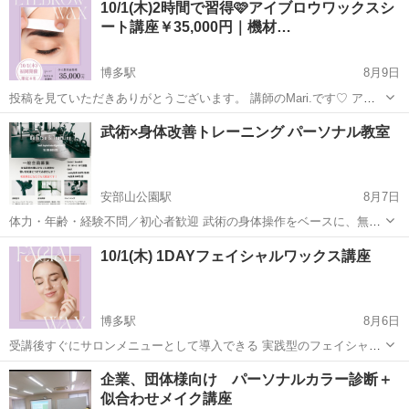
10/1(木)2時間で習得🩷アイブロウワックスシ
ート講座￥35,000円｜機材…
博多駅
8月9日
投稿を見ていただきありがとうございます。 講師のMari.です♡ アイ
ブロウワックスシート講座は、 ワックスシートを使用した 眉毛のお手
福岡
福岡市
博多駅
スキンケア
未経験
武術×身体改善トレーニング パーソナル教室
入れになります☺️ ワックスウォーマーなどの機材も不要で ハサミ...
安部山公園駅
8月7日
体力・年齢・経験不問／初心者歓迎 武術の身体操作をベースに、無理
なく・安全に・続けられるトレーニングを個別で指導します。 空手・
福岡
北九州市
安部山公園駅
その他
武術
10/1(木) 1DAYフェイシャルワックス講座
合気武道・護身術・体幹トレーニングなど、 ご希望と体力レベルを丁
寧に確認したうえで、あなたに合っ...
博多駅
8月6日
受講後すぐにサロンメニューとして導入できる 実践型のフェイシャル
ワックス講座を開催します🫧 お顔の産毛や古い角質をやさしく取り除
福岡
福岡市
博多駅
スキンケア
企業、団体様向け パーソナルカラー診断＋
き、 お肌を明るく、なめらかな印象へ導く フェイシャルワックス。
似合わせメイク講座
施術後の...