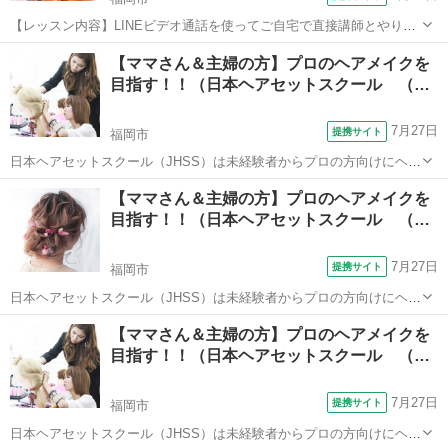
【レッスン内容】LINEビデオ通話を使ってご自宅で直接講師とやりと
りしながらマンツーマンで学べます。自分にも相手にもかけることが
福岡
福岡市
メイク
【ママさん＆主婦の方】プロのヘアメイクを
でき、学科＆技術もきちんと行います。美容師免許保持講師が、一生
目指す！！（日本ヘアセットスクール （…
懸命お教えします！また、無料質問を...
7月27日
提携サイト
福岡市
日本ヘアセットスクール（JHSS）は未経験者からプロの方向けにヘア
セットの専門知識・技術を指導するスクールです！長期～短期まで、
福岡
福岡市
その他
【ママさん＆主婦の方】プロのヘアメイクを
自分にピッタリ合ったコースを選択することが出来ます！ 何のスキル
目指す！！（日本ヘアセットスクール （…
を身に付ければいいか分からない...
7月27日
提携サイト
福岡市
日本ヘアセットスクール（JHSS）は未経験者からプロの方向けにヘア
セットの専門知識・技術を指導するスクールです！長期～短期まで、
福岡
福岡市
その他
【ママさん＆主婦の方】プロのヘアメイクを
自分にピッタリ合ったコースを選択することが出来ます！ 何のスキル
目指す！！（日本ヘアセットスクール （…
を身に付ければいいか分からない...
7月27日
提携サイト
福岡市
日本ヘアセットスクール（JHSS）は未経験者からプロの方向けにヘア