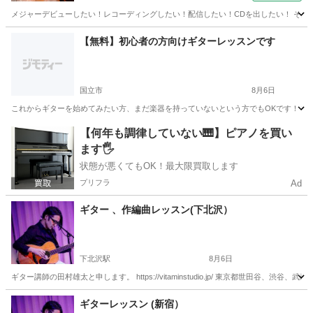
メジャーデビューしたい！レコーディングしたい！配信したい！CDを出したい！ そんな
東京
渋谷区
ボーカル
【無料】初心者の方向けギターレッスンです
国立市
8月6日
これからギターを始めてみたい方、まだ楽器を持っていないという方でもOKです！ 初心
東京
国立市
ギター
初心者
【何年も調律していない🎹】ピアノを買い
ます🖐️
状態が悪くてもOK！最大限買取します
プリフラ
Ad
ギター 、作編曲レッスン(下北沢）
下北沢駅
8月6日
ギター講師の田村雄太と申します。 https://vitaminstudio.jp/ 東京都世田
東京
世田谷区
下北沢駅
ギター
作編曲
ギターレッスン (新宿）