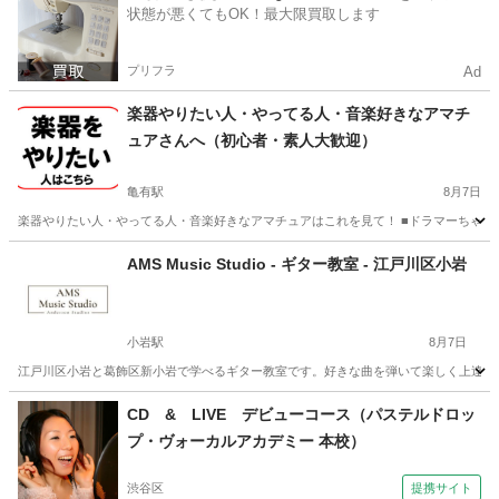
状態が悪くてもOK！最大限買取します
プリフラ
Ad
楽器やりたい人・やってる人・音楽好きなアマチ
ュアさんへ（初心者・素人大歓迎）
亀有駅
8月7日
楽器やりたい人・やってる人・音楽好きなアマチュアはこれを見て！ ■ドラマーちゃーりー
東京
葛飾区
亀有駅
その他
セッション
AMS Music Studio - ギター教室 - 江戸川区小岩
小岩駅
8月7日
江戸川区小岩と葛飾区新小岩で学べるギター教室です。好きな曲を弾いて楽しく上達でき
東京
江戸川区
小岩駅
ギター
音楽教室
CD & LIVE デビューコース（パステルドロッ
プ・ヴォーカルアカデミー 本校）
渋谷区
提携サイト