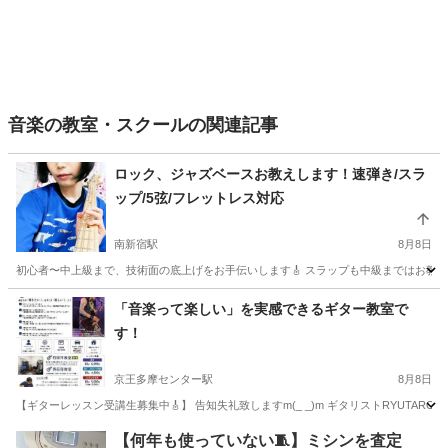
音楽の教室・スクールの関連記事
ロック、ジャズベースお教えします！速弾き/スラ
ップ/5弦/フレットレス対応
南新宿駅
8月8日
初心者〜中上級まで、技術面の底上げをお手伝いします🎸 スラップも中級まではお教えい
東京
渋谷区
南新宿駅
ベース
スラップ
「音楽って楽しい」を実感できるギター教室で
す！
京王多摩センター駅
8月8日
【ギターレッスン受講生募集中🎸】 告知失礼致しますm(_ _)m ギタリストRYUTARO
東京
多摩市
京王多摩センター駅
ギター
レッスン
【何年も使っていない🧵】ミシンを査定