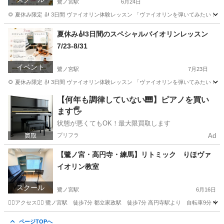
鷺ノ宮駅
6月24日
🌻 夏休み限定 🎻 3日間 ヴァイオリン体験レッスン 「ヴァイオリンを弾いてみたい！
東京
中野区
鷺ノ宮駅
音楽
ヴァイオリン
夏休み🎻3日間のスペシャルバイオリンレッスン
7/23-8/31
イベント
鷺ノ宮駅
7月23日
🌻 夏休み限定 🎻 3日間 ヴァイオリン体験レッスン 「ヴァイオリンを弾いてみたい！
東京
中野区
鷺ノ宮駅
育児
ヴァイオリン
【何年も調律していない🎹】ピアノを買い
ます🖐️
状態が悪くてもOK！最大限買取します
プリフラ
Ad
【鷺ノ宮・高円寺・練馬】リトミック りほヴァ
イオリン教室
スクール
鷺ノ宮駅
6月16日
🚶‍♀️アクセス🚶‍♀️ 鷺ノ宮駅 徒歩7分 都立家政駅 徒歩7分 高円寺駅より 自転車
東京
中野区
鷺ノ宮駅
リトミック
レッスン
ページTOPへ