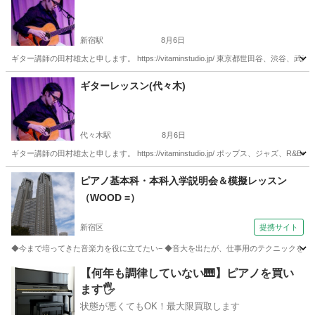
新宿駅
8月6日
ギター講師の田村雄太と申します。 https://vitaminstudio.jp/ 東京都世田
東京
新宿区
新宿駅
ギター
作編曲
ギターレッスン(代々木)
代々木駅
8月6日
ギター講師の田村雄太と申します。 https://vitaminstudio.jp/ ポップス、ジ
東京
渋谷区
代々木駅
音楽
スタジオ
ピアノ基本科・本科入学説明会＆模擬レッスン
（WOOD =）
新宿区
提携サイト
◆今まで培ってきた音楽力を役に立てたい− ◆音大を出たが、仕事用のテクニックを付けた
東京
新宿区
ピアノ
【何年も調律していない🎹】ピアノを買い
ます🖐️
状態が悪くてもOK！最大限買取します