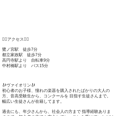
🚶‍♀️アクセス🚶‍♀️

鷺ノ宮駅　徒歩7分

都立家政駅　徒歩7分

高円寺駅より　自転車9分

中村橋駅より　バス15分

🎻ヴァイオリン🎻

初心者のお子様、憧れの楽器を購入されたばかりの大人の
方、音高受験生から、コンクールを 目指す生徒さんまで。 
幅広い生徒さんが在籍してます。

過去にも、年少さんから、社会人の方まで 指導経験ありま