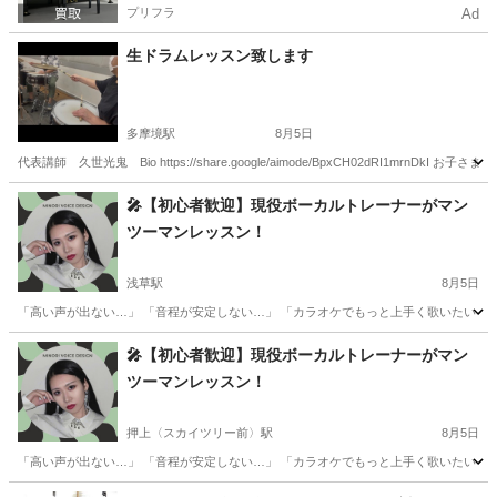
プリフラ
Ad
生ドラムレッスン致します
多摩境駅
8月5日
代表講師 久世光鬼 Bio https://share.google/aimode/BpxCH02dRI1
東京
八王子市
多摩境駅
ドラム
夏休み
🎤【初心者歓迎】現役ボーカルトレーナーがマン
ツーマンレッスン！
浅草駅
8月5日
「高い声が出ない…」 「音程が安定しない…」 「カラオケでもっと上手く歌いたい！」
東京
台東区
浅草駅
ボーカル
レッスン
🎤【初心者歓迎】現役ボーカルトレーナーがマン
ツーマンレッスン！
押上〈スカイツリー前〉駅
8月5日
「高い声が出ない…」 「音程が安定しない…」 「カラオケでもっと上手く歌いたい！」
東京
墨田区
押上〈スカイツリー前〉駅
ボーカル
レッスン