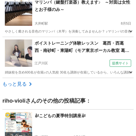
マリンバ（鍵盤打楽器）教えます♪ ～対面は女性
とお子様のみ～
大井町駅
8月5日
やさしく癒される音色のマリンバ（木琴）を演奏してみませんか？ ♪マリンバの音色に癒さ
東京
品川区
大井町駅
その他
マリンバ
ボイストレーニング体験レッスン 葛西・西葛
西・南砂町・東陽町（モア東京ボーカル教室 葛西
校）
江戸川区
提携サイト
姉妹校を含め600名が在籍♪の人気校 30名も講師が在籍しているから、いろんな講師に学
東京
江戸川区
ボーカル
もっと見る
riho-violi
さんのその他の投稿記事：
🎻こどもの夏季特別講座🎻
スクール