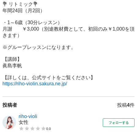
💐 リトミック💐

年間24回（月2回）

・1～6歳（30分レッスン）

月謝　　￥3,000（別途教材費として、初回のみ￥1,000を頂
きます）

※グループレッスンになります。

【講師】

眞島李帆

https://riho-violin.sakura.ne.jp/
投稿者
投稿
4
件
riho-violi
女性
フォローする
0.0