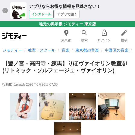
アプリならお得な情報を見逃さない！
インストール
アプリで開く
地元の掲示板 ジモティー 東京版
東京都
検索
ログイン
投稿
ジモティー
教室・スクール
音楽
東京都の音楽
中野区の音楽
【鷺ノ宮・高円寺・練馬】りほヴァイオリン教室🎻
(リトミック・ソルフェージュ・ヴァイオリン)
投稿ID: 1prqwb
2026年6月26日 07:38