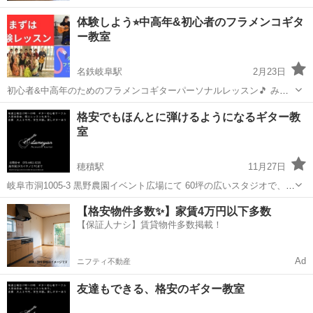
体験しよう⭐︎中高年&初心者のフラメンコギタ
ー教室
名鉄岐阜駅
2月23日
初心者&中高年のためのフラメンコギターパーソナルレッスン🎵 みん
なが楽しめるスタジオ・ダンサフラメンカの特徴 ​ 中高年・シニア世
岐阜
岐阜市
名鉄岐阜駅
ギター
フラメンコギター
格安でもほんとに弾けるようになるギター教
代・初心者の方が楽しかったと笑顔で通ってくださるレッスンと会員
室
の皆様がフラメンコギターを楽し...
穂積駅
11月27日
岐阜市洞1005-3 黒野農園イベント広場にて 60坪の広いスタジオで、思
う存分音出せます。 何年も教室に通ってもギターが弾けなかったの
岐阜
岐阜市
穂積駅
ギター
個人
【格安物件多数✨】家賃4万円以下多数
に、 １ヶ月で憧れの曲が弾けた！などお喜びの声多数。 何歳でも弾き
【保証人ナシ】賃貸物件多数掲載！
たければ、弾けるよう...
Ad
ニフティ不動産
友達もできる、格安のギター教室