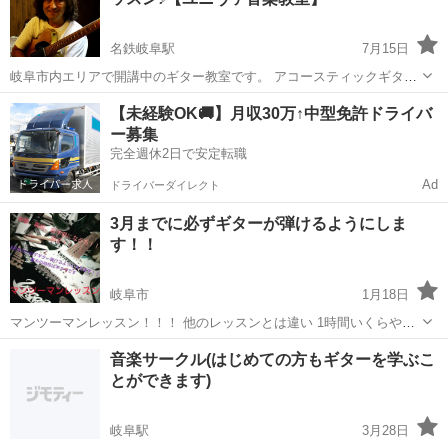
り、じっくり対応します。 詳細...
名鉄岐阜駅
7月15日
岐阜市内エリアで開講中のギター教室です。 アコースティックギター
もエレキギターもどちらもOK。 ユニヴァ音楽教室の講師は現役ミュ
岐阜
岐阜市
名鉄岐阜駅
ギター
音楽教室
【未経験OK🚚】月収30万↑中型免許ドライバ
ージシャン。 マンツーマンレッスンで生きた音楽と楽器演奏を指導致
ー募集
します。 初心者の方...
完全週休2日で安定転職
Ad
ドライバーダイレクト
3月までに必ずギターが弾けるようにしま
す！！
岐阜市
1月18日
マンツーマンレッスン！！！ 他のレッスンとは違い 1時間いくらや
週何回で なんて決まりありません！！！！ その日の達成できる所がク
岐阜
岐阜市
ギター
さい
音楽サークル(はじめての方もギターを学ぶこ
リアできるまでお付き合いします！！！ ギター初心者限定の企画で
とができます)
す！！！...
岐阜駅
3月28日