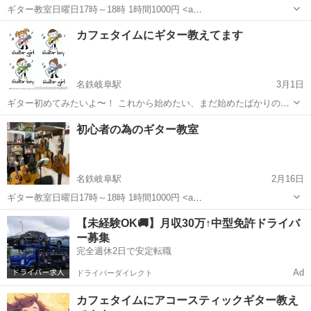
ギター教室日曜日17時～18時 1時間1000円 <a
href="https://carnabysquare2.stores.jp/reserve/carnabysquare2"
岐阜
岐阜市
名鉄岐阜駅
ギター
少人数
カフェタイムにギター教えてます
target="_blank"><im...
名鉄岐阜駅
3月1日
ギター初めてみたいよ〜！ これから始めたい、まだ始めたばかりの方
お待ちしてます。 営業時間私の手が空いている時だけですがアコース
岐阜
岐阜市
名鉄岐阜駅
ギター
初心者の為のギター教室
ティックギター1から教えます。 なのでコーヒー代だけです☕️ ギター
無料貸し出しありますので...
名鉄岐阜駅
2月16日
ギター教室日曜日17時～18時 1時間1000円 <a
href="https://carnabysquare2.stores.jp/reserve/carnabysquare2"
岐阜
岐阜市
名鉄岐阜駅
ギター
初心者
【未経験OK🚚】月収30万↑中型免許ドライバ
target="_blank"><im...
ー募集
完全週休2日で安定転職
Ad
ドライバーダイレクト
カフェタイムにアコースティックギター教え