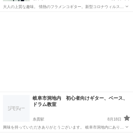
大人の上質な趣味。 情熱のフラメンコギター。新型コロナウィルス感
染拡大の今だから始めたい！ Zoomによるオンラインでのパーソナル
岐阜
岐阜市
ギター
フラメンコギター
レッスンだから安心。しかも50分の丁寧なレッスンで指の動きや押さ
え方を身につけます^ ^ ...
岐阜市洞地内 初心者向けギター、ベース、
ドラム教室
糸貫駅
8月18日
興味を持っていただきありがとうございます。 岐阜市洞地内にありま