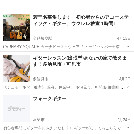
若干名募集します 初心者からのアコーステ
ィック・ギター、ウクレレ教室 1時間1…
名鉄岐阜駅
4月13日
CARNABY SQUARE カーナビースクウェア ミュージックバー土曜日
19時～24時 レコードの聴けるバーです♪ 弾き語りギター＆ピアノ演奏
岐阜
岐阜市
名鉄岐阜駅
ギター
ギターレッスン(出張型)あなたの家で教えま
等も可能です。 レコード、楽器、オーディオ等販売＆買取していま
す！多治見市・可児市
アコースティックギター
す。 土曜日、...
多治見市
4月2日
《ジュモーギター教室》 現在、休業中。 多治見市、可児市(御嵩町、
土岐市もOK) ギター教室 エレキギター アコースティックギター ギタ
岐阜
多治見市
ギター
レッスン
フォークギター
ーレンタル 【初回は無料レッスンを体験できます！】 教室の雰囲気や
講師との相性を...
本巣市
7月24日
初心者専門にギターをお教えいたします ギターがなくてもこちらで用
意いたします。 ３０分、2000円です。