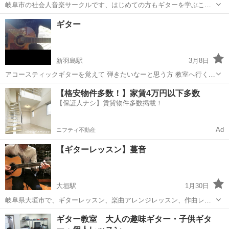
岐阜市の社会人音楽サークルです、はじめての方もギターを学ぶこと
ができます。 通年のコンサートを目標としています。 サークルでの交
岐阜
岐阜市
岐阜駅
ギター
社会人
ギター
流も可能です。 お子様連れの方も参加可能です。 コミュニ...
新羽島駅
3月8日
アコースティックギターを覚えて 弾きたいなーと思う方 教室へ行くの
も 月謝 や 一回のレッスンなどを行うにも 高いですよね 僕も初心者だ
岐阜
大垣市
新羽島駅
ギター
アコースティックギター
【格安物件多数！】家賃4万円以下多数
けど 河川敷などでギター弾いて遊んでいます 良かったら和気あいあい
【保証人ナシ】賃貸物件多数掲載！
と楽しくギターをしませ...
Ad
ニフティ不動産
【ギターレッスン】蔓音
大垣駅
1月30日
岐阜県大垣市で、ギターレッスン、楽曲アレンジレッスン、作曲レッ
スン、楽曲提供などをしています。 《定額制》 最大3回（1回60分) /
岐阜
大垣市
大垣駅
ギター
レッスン
ギター教室 大人の趣味ギター・子供ギタ
月 個人レッスン ￥12,000 グループレッスン ￥10,000 《チケット