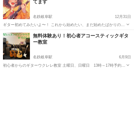
てます
名鉄岐阜駅
12月31日
ギター初めてみたいよ〜！ これから始めたい、まだ始めたばかりの方
お待ちしてます。 営業時間私の手が空いている時だけですがギター1
岐阜
岐阜市
名鉄岐阜駅
ギター
無料体験あり！初心者アコースティックギタ
から教えます。 なのでコーヒー代だけです☕️ ギター無料貸し出しあり
ー教室
アコースティックギター
ますので面白そうだなと思...
名鉄岐阜駅
6月9日
初心者からのギターウクレレ教室 土曜日、日曜日 13時～17時予約受
付中！ これから始めたいけど続けられるか心配な方にも安心してはじ
岐阜
岐阜市
名鉄岐阜駅
ギター
古物商
めて頂けるように入会金無料!! 月謝制、チケット制でもありません。
お好きな日時を予約...