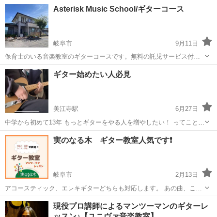
す、黒野農園さん（会場がナナカフェさんでの受付は終了しまし
岐阜
岐阜市
糸貫駅
ギター
カホン
Asterisk Music School/ギターコース
た。）子ども楽器教室をボランティアでやっています。 ギター、ベー
ス、ドラム、カホン などバンド楽器を...
岐阜市
9月11日
保育士のいる音楽教室のギターコースです。無料の託児サービス付き
レッスンやキッズピアノ・リトミックなど子育て世代に人気のスクー
岐阜
岐阜市
ギター
シンガーソングライター
ギター始めたい人必見
ルです。代表がシンガーソングライターで、ギターやボイストレーニ
ングの他にDTMや作詞作曲など専門的な...
美江寺駅
6月27日
中学から初めて13年 もっとギターをやる人を増やしたい！ ってことで
・始めたい人 ・興味はあるけど買うのを悩んでる人 ・とりあえず話だ
岐阜
瑞穂市
美江寺駅
ギター
興味
実のなる木 ギター教室人気です❗
け聞いてみたい人 ・買う前に触ってみたい人 etc… ぜひぜひご連絡く
ださい！ ...
岐阜市
2月13日
アコースティック、エレキギターどちらも対応します。 あの曲、この
曲が弾いてみたい🎵 1レッスン制なので、各々の練習期間に合わせて
岐阜
岐阜市
ギター
Lessons
現役プロ講師によるマンツーマンのギターレ
レッスンができます（完全予約制）🎵 初心者〜中級者まで、しっか
ッスン♪【ユニヴァ音楽教室】