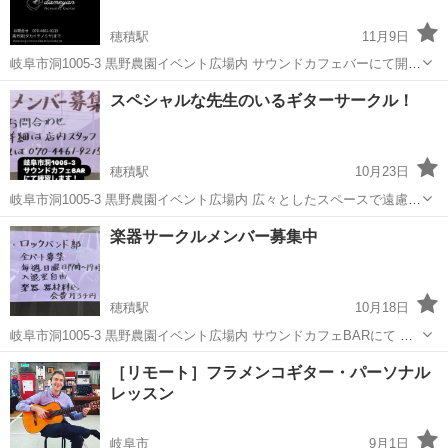
穂積駅
11月9日
岐阜市洞1005-3 黒野農園イベント広場内 サウンドカフェバーにて開
催。 今なら入会金無料、月会費６千円を半額の３千円、 毎週土曜日17
岐阜
岐阜市
穂積駅
ギター
貸し
スペシャルな先生のいるギターサークル！
時から19時入退出自由。 初心者対象。年齢不問、貸しギターあり、
60坪の広いス...
穂積駅
10月23日
岐阜市洞1005-3 黒野農園イベント広場内 広々としたスペースで遠慮な
く音が出せます。 毎週土曜日 17時から19時 入退出自由。 １ヶ月
岐阜
岐阜市
穂積駅
ギター
先生
楽器サークルメンバー募集中
会費３千円。 専属の先生は、楽しく、上手に指導してくれます。 何件
も教室に通った...
穂積駅
10月18日
岐阜市洞1005-3 黒野農園イベント広場内 サウンドカフェBARにて 仲
間と楽しく、ベテランの先生もついています。 見学もお気軽にお声掛
岐阜
岐阜市
穂積駅
ギター
サークル
［リモート］フラメンコギター・パーソナル
けください。
レッスン
岐阜市
9月1日