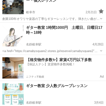
ー・個人レッスン
制》 ...
岐阜市
2月21日
創業100年オワリヤ楽器の丁寧なギターレッスンです。弾きたい曲が弾
けるようになる教室です。挫折経験のある方、初めての方、学び方が
岐阜
岐阜市
ギター
ボサノバ
ギター教室 1時間1000円 土曜日、日曜日17
適切であればギターは楽しく上手になれます。 アコースティックギタ
時～18時
ー（アコギ）、エレキギター...
名鉄岐阜駅
4月28日
<a href="https://carnabysquare2.stores.jp/reserve/carnabysquare2"
target="_blank"><img src="https://d3d490cizl1c...
岐阜
岐阜市
名鉄岐阜駅
ギター
貸出
【格安物件多数✨】家賃4万円以下多数
【保証人ナシ】賃貸物件多数掲載！
Ad
ニフティ不動産
ギター教室 少人数グループレッスン
名鉄岐阜駅
3月4日