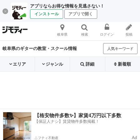
アプリならお得な情報を見逃さない！
インストール
アプリで開く
岐阜県
検索
ログイン
投稿
岐阜県のギターの教室・スクール情報
人気キーワード
エリア
ジャンル
詳細
新着順
【格安物件多数✨】家賃4万円以下多数
【保証人ナシ】賃貸物件多数掲載！
Ad
ニフティ不動産