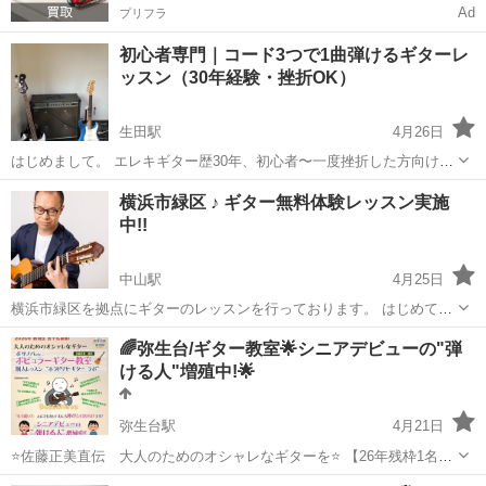
Ad
プリフラ
初心者専門｜コード3つで1曲弾けるギターレ
ッスン（30年経験・挫折OK）
生田駅
4月26日
はじめまして。 エレキギター歴30年、初心者〜一度挫折した方向けに
個人レッスンを行っています。 「難しいことをやる」のではなく、 ま
神奈川
川崎市
生田駅
ギター
エレキギター
横浜市緑区 ♪ ギター無料体験レッスン実施
ずは1曲弾けるようになることを最短ゴールにしています。 ⸻ ■こ
中!!
んな方におすすめ ・...
中山駅
4月25日
横浜市緑区を拠点にギターのレッスンを行っております。 はじめて楽
器を手にされる方、楽譜が読めない方、独学で悩んでいる方も、ギタ
神奈川
横浜市
中山駅
ギター
レッスン
🌈弥生台/ギター教室🌟シニアデビューの"弾
ーを通して、心地よく音楽を楽しめることを目指しています。 体験レ
ける人"増殖中!🌟
ッスンを無料で...
弥生台駅
4月21日
⭐️佐藤正美直伝 大人のためのオシャレなギターを⭐️ 【26年残枠1名様
のみ受付中!】 ずっと好きだったあのメロディ。始めて数ヶ月で自分の
神奈川
横浜市
弥生台駅
ギター
ボサノバ