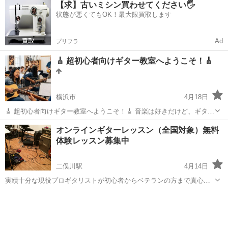
【求】古いミシン買わせてください🖐️
手で奏でる喜び味わう人続出! 初心者の方も、2回目のレッスンでご希
状態が悪くてもOK！最大限買取します
望曲を講師...
Ad
プリフラ
🎸 超初心者向けギター教室へようこそ！🎸
横浜市
4月18日
🎸 超初心者向けギター教室へようこそ！🎸 音楽は好きだけど、ギター
は初めてですか？コードを押さえるのも難しく感じますか？ご安心く
神奈川
横浜市
ギター
初心者
オンラインギターレッスン（全国対象）無料
ださい！あなたのようにギターを始める方のために特別に用意した、
体験レッスン募集中
**「超初心者向けギター教室...
二俣川駅
4月14日
実績十分な現役プロギタリストが初心者からベテランの方まで真心込
めてレッスンします！！ ZOOM等でのオンラインレッスンなので全国
神奈川
横浜市
二俣川駅
ギター
レッスン
どこからでも対応します。 もちろんスマホでも大丈夫！ 弾きたい曲を
丁寧にレクチャーしま...