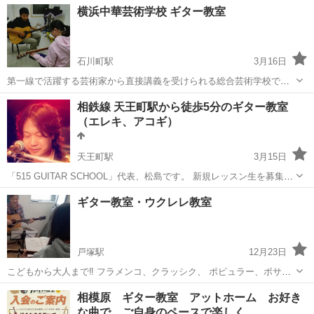
神奈川
茅ヶ崎市
茅ケ崎駅
ギター
音楽教室
横浜中華芸術学校 ギター教室
円 お友達、ご家族のグループレッスン OK お好きな曜日、時間に受
講 OK 営業時...
石川町駅
3月16日
第一線で活躍する芸術家から直接講義を受けられる総合芸術学校で
す。講師陣との距離は近く、温かな雰囲気で学べます。 子供から大人
神奈川
横浜市
石川町駅
ギター
マンツーマン
相鉄線 天王町駅から徒歩5分のギター教室
まで、月1回から通えるギター教室です。お忙しい方にも安心の自由予
（エレキ、アコギ）
約制でお好きな時間にレッスンが受け...
天王町駅
3月15日
「515 GUITAR SCHOOL」代表、松島です。 新規レッスン生を募集中
です。 決して「プロ志向」「上級者向け」の教室ではありません。 こ
神奈川
横浜市
天王町駅
ギター
レッスン
ギター教室・ウクレレ教室
れから始めようという方、超初心者の方、行き詰まりを感じている中
級者の方...
戸塚駅
12月23日
こどもから大人まで‼️ フラメンコ、クラッシク、 ポピュラー、ボサノ
バ等 お好きなジャンルにチャレンジしてみませんか‼️ 楽譜が読めなく
神奈川
横浜市
戸塚駅
ギター
ボサノバ
相模原 ギター教室 アットホーム お好き
ても大丈夫🎵 メロディ、リズム、コードを学んで楽しく演奏してみま
な曲で ご自身のペースで楽しく
し...