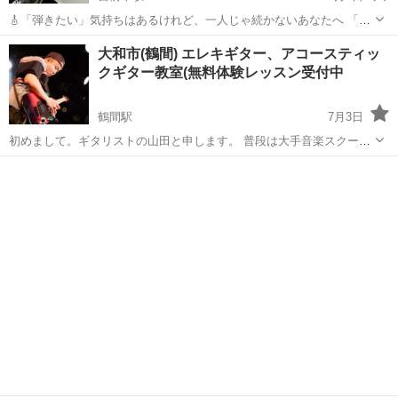
🎸「弾きたい」気持ちはあるけれど、一人じゃ続かないあなたへ 「昔
買ったギターが置物になっている」「YouTubeを見ても三日坊主…」
神奈川
川崎市
宮前平駅
ギター
レッスン
大和市(鶴間) エレキギター、アコースティッ
それは、あなたがズボラだからではありません。 「一人で練習する」
クギター教室(無料体験レッスン受付中
のが一番難しいからです...
鶴間駅
7月3日
初めまして。ギタリストの山田と申します。 普段は大手音楽スクール
などでギター・作曲・編曲、DTMのレッスンを行っています。 現在は
神奈川
大和市
鶴間駅
ギター
レッスン
個人的に小田急江ノ島線鶴間駅東口徒歩1分の音楽スタジオにてエレキ
ギター・アコーステ...