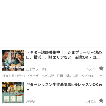
（ギター講師募集中！）たまプラーザ～溝の
口、横浜、川崎エリアなど 副業OK・自…
たまプラーザ駅
5月7日
神奈川県の**たまプラーザ、あざみ野、江田、溝の口駅、などのエリ
アで，ギター講師としてレッスンを行っていただける方を募集してい
神奈川
横浜市
たまプラーザ駅
ギター
溝の口
ギターレッスン生徒募集‼️出張レッスンOK🚗
ます🎶 現在ご対応可能な講師の方を増やしたいと考えています。未経
🎸
験でも歓迎です。 --...
戸塚駅
3月31日