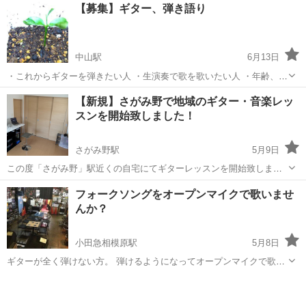
神奈川
川崎市
読売ランド前駅
ギター
レッスン
【募集】ギター、弾き語り
下さい。 【▼教室アクセス】 川崎読売ランド前 第１スタジオ(ドラム
常設) 新宿高田馬...
中山駅
6月13日
・これからギターを弾きたい人 ・生演奏で歌を歌いたい人 ・年齢、経
験人 ・横浜市内、町田周辺 ※開催場所:中山駅周辺（検討中） ※レッ
神奈川
横浜市
中山駅
ギター
弾き語り
【新規】さがみ野で地域のギター・音楽レッ
スン代:1,500円/h、 個人レッスンの場合:3,000円 出張も可能です（そ
スンを開始致しました！
の場...
さがみ野駅
5月9日
この度「さがみ野」駅近くの自宅にてギターレッスンを開始致しまし
た。 基本的なレッスンの流れの説明ですが、レッスンを行う度に丁寧
神奈川
海老名市
さがみ野駅
ギター
レッスン
フォークソングをオープンマイクで歌いませ
なカウンセリングを行い、生徒様の要望を親身になってお聞きしま
んか？
す。その上でレクチャーを始め、お...
小田急相模原駅
5月8日
ギターが全く弾けない方。 弾けるようになってオープンマイクで歌い
ませんか？ アリスやイルカ、かぐや姫・・・あいみょん等、往年のヒ
神奈川
相模原市
小田急相模原駅
ギター
フォークソング
ット曲から現代の曲まで、 ギター1本で簡単アレンジにて弾いて歌っ
てみましょう。 ...