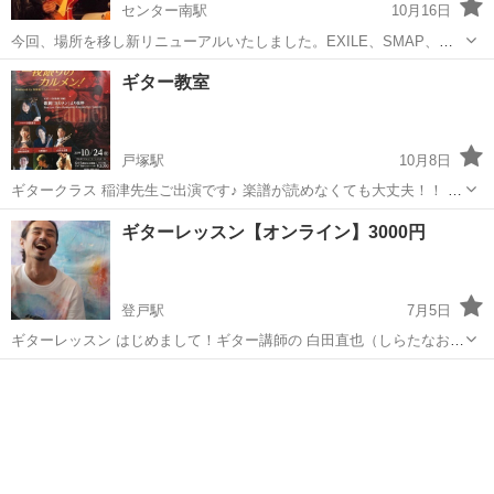
センター南駅
10月16日
今回、場所を移し新リニューアルいたしました。EXILE、SMAP、東
方神起、青山テルマ等のレコーディングやライブ♬、 TV、ラジオ出演
神奈川
横浜市
センター南駅
ギター
阿部
ギター教室
等々様々な実績のあるギタリストです! 幅広いジャンルを現場の経験を
生かしながら、子供から年...
戸塚駅
10月8日
ギタークラス 稲津先生ご出演です♪ 楽譜が読めなくても大丈夫！！ メ
ロディ、リズム、コードを学んで楽しく演奏してみましょう！！！ 当
神奈川
横浜市
戸塚駅
ギター
先生
ギターレッスン【オンライン】3000円
スクールは現役バリバリステージでご活躍されてる先生方から直接ご
指導頂けます🎵...
登戸駅
7月5日
ギターレッスン はじめまして！ギター講師の 白田直也（しらたなお
や）です！ 僕は、神奈川県横須賀市出身で、 高校の時にアコースティ
神奈川
川崎市
登戸駅
ギター
オンライン
ックギターを始め、その魅力に取りつかれて 以来20年経った今でもギ
タ...