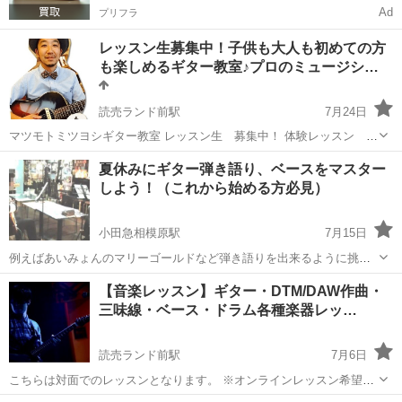
Ad
プリフラ
レッスン生募集中！子供も大人も初めての方
も楽しめるギター教室♪プロのミュージシ…
読売ランド前駅
7月24日
マツモトミツヨシギター教室 レッスン生 募集中！ 体験レッスン 60
分／1,500円で受講できます！ レッスン内容 エレキギター、アコース
神奈川
川崎市
読売ランド前駅
ギター
夏休みにギター弾き語り、ベースをマスター
ティックギターの基本練習 作詞、作曲、DTM、バンドアンサンブル ...
しよう！（これから始める方必見）
小田急相模原駅
7月15日
例えばあいみょんのマリーゴールドなど弾き語りを出来るように挑戦
しませんか？ 学生さん、子供さん、年配の方まで必ずできます！ この
神奈川
相模原市
小田急相模原駅
ギター
弾き語り
【音楽レッスン】ギター・DTM/DAW作曲・
休みにマスターして、ステージを目指すもよし、人生の楽しい趣味と
三味線・ベース・ドラム各種楽器レッ…
して末永く続けて行ける...
読売ランド前駅
7月6日
こちらは対面でのレッスンとなります。 ※オンラインレッスン希望の
方はプロフィールの投稿一覧の方から別にありますのでそちらをご覧