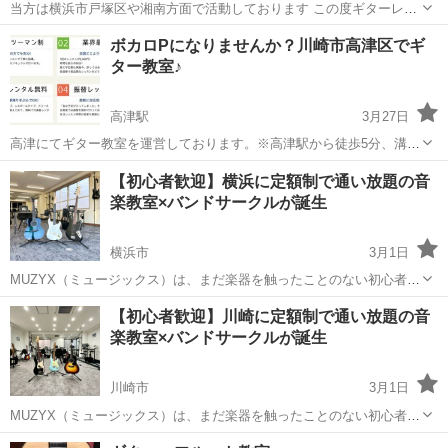
当方は横浜市戸塚区や湘南方面で活動しております この度ギターレッ
スンの生徒さんを大募集します (簡単な概要) レッスンは戸塚駅前のス
神奈川
横浜市
戸塚駅
ギター
レッスン
ボカロPになりませんか？川崎市高津区でギ
タジオでの対面レッスンが基本となります。 が、ご用命いただけば生
ター教室♪
徒さまの...
高津駅
3月27日
高津にてギター教室を運営しております。※高津駅から徒歩5分、溝の
口駅から徒歩10分 ・業界最安値1レッスン(60分）2,000円 ・マンツー
神奈川
川崎市
高津駅
ギター
無料
【初心者歓迎】横浜に定額制で通い放題の音
マン ・楽器レンタル無料 ・振替も可能 作曲レッスンもあり、最低限
楽教室×バンドサークルが誕生
の音...
横浜市
3月1日
MUZYX（ミュージックス）は、まだ楽器を触ったことのない初心者か
らでも一からレッスンを受けられ、サークル内のメンバーとバンドを
神奈川
横浜市
ギター
サークル
【初心者歓迎】川崎に定額制で通い放題の音
組みライブのステージに立てる音楽教室＆サークルです。 1日2時間〜
楽教室×バンドサークルが誕生
通い放題、手ぶらでOK、...
川崎市
3月1日
MUZYX（ミュージックス）は、まだ楽器を触ったことのない初心者か
らでも一からレッスンを受けられ、サークル内のメンバーとバンドを
神奈川
川崎市
ギター
サークル