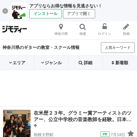
アプリならお得な情報を見逃さない！
インストール
アプリで開く
神奈川県
検索
ログイン
投稿
神奈川県のギターの教室・スクール情報
人気キーワード
エリア
ジャンル
詳細
新着順
在米歴２３年。グラミー賞アーティストのツ
アー、公立中学校の音楽教師を経験。日本…
相模大野駅
7月14日