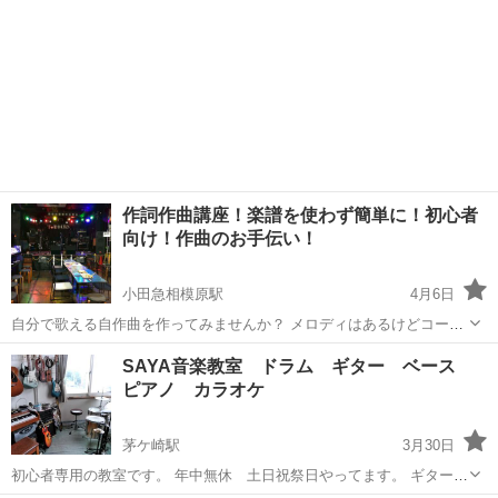
作詞作曲講座！楽譜を使わず簡単に！初心者
向け！作曲のお手伝い！
小田急相模原駅
4月6日
自分で歌える自作曲を作ってみませんか？ メロディはあるけどコード
が分からない。 途中まで出来ているけど先に進まない。 キーが分から
神奈川
相模原市
小田急相模原駅
ギター
キー
SAYA音楽教室 ドラム ギター ベース
ない。 1時間＝3000円（個人レッスン） グループレッスン＝2000...
ピアノ カラオケ
茅ケ崎駅
3月30日
初心者専用の教室です。 年中無休 土日祝祭日やってます。 ギター、
ベース、ドラム、ウクレレ カラオケ 個人レッスン 1時間1000