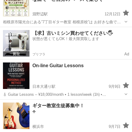
淵野辺駅
12月12日
相模原市陽光台にある”7丁目ギター教室 相模原校”は お好きな曲で楽
しくレッスンをおこなう教室です。 もちろん特にやりたい曲が決まっ
神奈川
相模原市
淵野辺駅
ギター
レッスン
【求】古いミシン買わせてください🖐️
ていない方も 無料のカリキュラム（教則資料全て無料）の ご用意もあ
状態が悪くてもOK！最大限買取します
ります。 ギ...
Ad
プリフラ
On-line Guitar Lessons
日本大通り駅
9月9日
🎸 Guitar Lessons – ¥18,000/month • 1 lesson/week (1h) •
Personalized method 🎯 • Learn guitar & practice Engli...
神奈川
横浜市
日本大通り駅
ギター
Lessons
ギター教室生徒募集中！
横浜市
9月7日