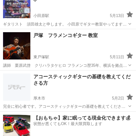
小田原駅
5月13日
ギタリスト 須田雄太と申します。 小田原でギター教室やってます！
料金:2時間 7,500円 会場:wataru studio 自分のスタイルは “上達はレッ
神奈川
小田原市
小田原駅
ギター
レッスン
戸塚 フラメンコギター 教室
スン中じゃなくて、練習中に起きる！” という考え方...
東戸塚駅
5月11日
講師 栗原武啓 クリハラタケヒロ フラメンコ歴35年、横浜を拠点に
全国各地に演奏に赴いております。 スペインに次ぐフラメンコ人口の
神奈川
横浜市
東戸塚駅
ギター
レッスン
アコースティックギターの基礎を教えてくだ
多さが日本の特徴で、日本人の気質に合う音楽だと思っております。
さる方
その中でフラメンコギターと言...
厚木市
5月2日
完全に初心者です。アコースティックギターの基礎を教えてくださる
方お願いします。
神奈川
厚木市
ギター
アコースティックギター
【おもちゃ】家に眠ってる現金化できます💰
状態が悪くてもOK！最大限買取します