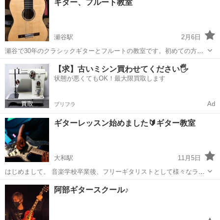
ギター、フルート教室
組みライブのステージに立てる音楽教室＆サークルです。 1日2時間〜
通い放題、手ぶらでOK。...
瀬谷駅
2月6日
瀬谷で30年のクラシックギターとフルートの教室です。初めての方、
楽譜が読めなくても大丈夫です。初歩から丁寧に指導いたします。体
神奈川
横浜市
瀬谷駅
ギター
クラシックギター
【求】古いミシン買わせてください🖐️
験レッスンも有ります。月1、2回レッスン可能です、楽器のない方も
状態が悪くてもOK！最大限買取します
体験レッスン出来ます。子供から60...
Ad
プリフラ
ギターレッスン始めました🔰ギター教室
大和駅
11月5日
はじめまして。 音楽学校卒業後、フリーギタリストとして様々なライ
ブ、レコーディングに携わっております。 1人でも多くの方が気軽に
神奈川
大和市
大和駅
ギター
レッスン
阿部ギタースクール♪
音楽を始められたらいいなと、この度レッスンを開始いたしました。
小さなお子様から大人の方までどな...