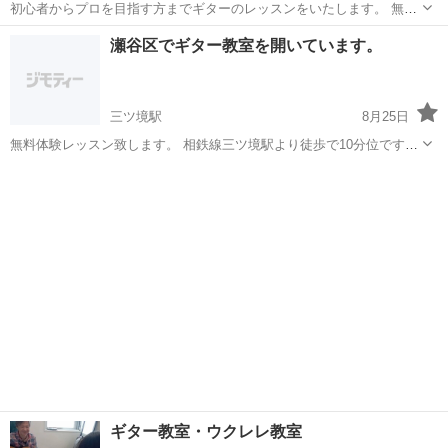
初心者からプロを目指す方までギターのレッスンをいたします。 無料
体験レッスン実施中！ マンツーマンのプライベートレッスンで月何回
神奈川
横浜市
ギター
レッスン
瀬谷区でギター教室を開いています。
からでもOK！ 当方プライベートスタジオにてレッスンいたします。
ギターを覚えたい方 ...
三ツ境駅
8月25日
無料体験レッスン致します。 相鉄線三ツ境駅より徒歩で10分位です。
楽譜の読めない初心者よりどなたでも指導致します。 完全個人レッス
神奈川
横浜市
三ツ境駅
ギター
レッスン
ン制。 固定レッスン（毎週決まった曜日、時間に来室してもらいま
す。）...
ギター教室・ウクレレ教室