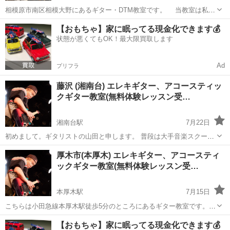
相模原市南区相模大野にあるギター・DTM教室です。 当教室は私
Hiroが1997-2020アメリカはニューヨークでツアーミュージシャンや、
神奈川
相模原市
相模大野駅
ギター
DTM
【おもちゃ】家に眠ってる現金化できます💰
ブルックリンの公立中学校の音楽講師で累計５００人もの生徒を教え
状態が悪くてもOK！最大限買取します
た経験をもとにし...
Ad
プリフラ
藤沢 (湘南台) エレキギター、アコースティッ
クギター教室(無料体験レッスン受…
湘南台駅
7月22日
初めまして。ギタリストの山田と申します。 普段は大手音楽スクール
などでギター・作曲・編曲、DTMのレッスンを行っています。 現在は
神奈川
藤沢市
湘南台駅
ギター
レッスン
厚木市(本厚木) エレキギター、アコースティ
個人的に湘南台駅駅東口徒歩2分の音楽スタジオにてエレキギター・ア
ックギター教室(無料体験レッスン受…
コースティックギタ...
本厚木駅
7月15日
こちらは小田急線本厚木駅徒歩5分のところにあるギター教室です。
私はこちらの教室で講師をさせて頂いている山田と申します。 まず初
神奈川
厚木市
本厚木駅
ギター
エレキギター
【おもちゃ】家に眠ってる現金化できます💰
めにギターという楽器は非常に人気のある楽器ですが、一方で非常に