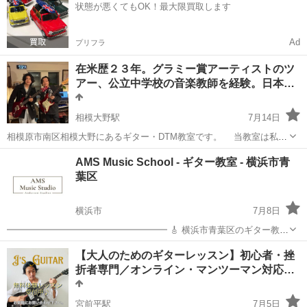
状態が悪くてもOK！最大限買取します
難しそうで敷居の高い楽...
Ad
プリフラ
在米歴２３年。グラミー賞アーティストのツ
アー、公立中学校の音楽教師を経験。日本…
相模大野駅
7月14日
相模原市南区相模大野にあるギター・DTM教室です。 当教室は私
Hiroが1997-2020アメリカはニューヨークでツアーミュージシャンや、
神奈川
相模原市
相模大野駅
ギター
DTM
AMS Music School - ギター教室 - 横浜市青
ブルックリンの公立中学校の音楽講師で累計５００人もの生徒を教え
葉区
た経験をもとにし...
横浜市
7月8日
━━━━━━━━━━━━━━━━━━ 🎸 横浜市青葉区のギター教室
AMS Music Studio（青葉区校） ＼女性・学生さん限定／
神奈川
横浜市
ギター
【大人のためのギターレッスン】初心者・挫
━━━━━━━━━━━━━━━━━━ 「歌いながらギターを弾け
折者専門／オンライン・マンツーマン対応…
た...
宮前平駅
7月5日