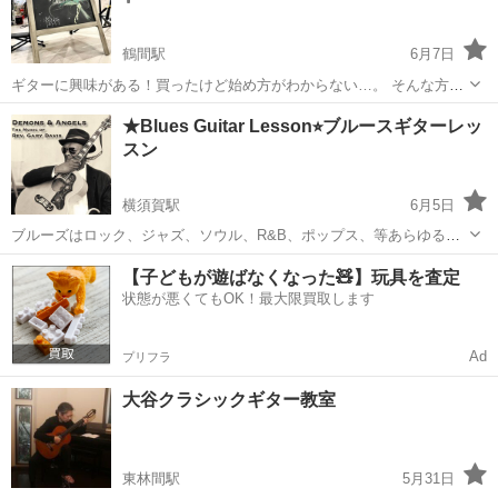
つながる...
鶴間駅
6月7日
ギターに興味がある！買ったけど始め方がわからない…。 そんな方を
手取り足取り丁寧にレッスンいたします😺 はじめまして！ Goo's
神奈川
大和市
鶴間駅
ギター
初心者
★Blues Guitar Lesson⭐︎ブルースギターレッ
Music Schoolと申します♪ (グーズ ミュージック スクール) ...
スン
横須賀駅
6月5日
ブルーズはロック、ジャズ、ソウル、R&B、ポップス、等あらゆるア
メリカンミュージックのルーツです🪾🌿 ブルースギターに興味ある方
神奈川
横須賀市
横須賀駅
ギター
【子どもが遊ばなくなった🧸】玩具を査定
はもちろん、 アコースティックギター、エレクトリックギター初心者
状態が悪くてもOK！最大限買取します
の方も、基本をブルースギター...
Ad
プリフラ
大谷クラシックギター教室
東林間駅
5月31日