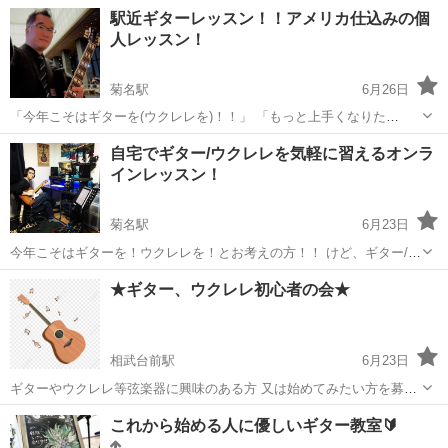
駅近ギターレッスン！！アメリカ仕込みの個
人レッスン！
菊名駅
6月26日
「今年こそはギターを(ウクレレを)！！」 「もっと上手くなりた
い！」 「あの曲を弾いてみたい！」 「習いたいけど、予定がなかなか
神奈川
横浜市
菊名駅
ギター
自宅でギター/ウクレレを気軽に習えるオンラ
合わない」 「触った事ないけど、大丈夫かなぁ？」 と思っている方、
インレッスン！
そのギター/ウク...
菊名駅
6月23日
今年こそはギターを！ウクレレを！とお考えの方！！ けど、ギター/ウ
クレレを習いたいけど通うのは難しい 近所の音楽教室ではレッスンの
神奈川
横浜市
菊名駅
ギター
★ギター、ウクレレ初心者の会★
曜日が合わない YouTube見て挑戦したけど弾けなかった 近所に良い音
楽教室がな...
相武台前駅
6月23日
ギターやウクレレ等弦楽器に興味のある方 又は始めてみたい方を募集
しています。 初心者の方は、一からサポートします。 これまで楽器は
神奈川
座間市
相武台前駅
ギター
集い
これから始める人に優しいギター教室🔰
あるけれど あまり触れたことがない方が 参加されています。 音楽で