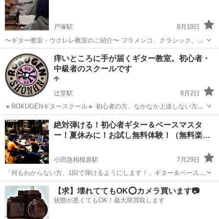
戸塚駅
8月19日
〜ギター教室・ウクレレ教室のご紹介〜 フラメンコ、クラシック、ポ
ピュラー、ボサノバ等お好きなジャンルにチャレンジしてみませんか❔
神奈川
横浜市
戸塚駅
ギター
ボサノバ
痒いところに手が届くギター教室。初心者・
楽譜が読めなくても大丈夫です‼️ メロディー・リズム・コードを学ん
中級者のスクールです
で楽しく演奏し...
辻堂駅
8月2日
🔸ROKUGENギタースクール🔸 初心者の方、なかなか上達しない方、
お手伝いします！ アコギがメインですがエレキの方も ご相談くださ
神奈川
藤沢市
辻堂駅
ギター
個人
絶対弾ける！初心者ギター＆ベースマスタ
い。 🟩🟩🟩🟩🟩🟩🟩🟩🟩🟩🟩🟩🟩🟩 🔸ギターを弾けるようになりたい
ー！夏休みに！お試し無料体験！（無料楽
けど ...
器…
小田急相模原駅
7月29日
「何もわからない方、1回で弾けるようにします！」ギター＆ベース、
どちらも可。 夏休みのお子様（保護者同伴歓迎）からご年配の方ま
神奈川
相模原市
小田急相模原駅
ギター
無料
【求】壊れててもOK⭕️カメラ買います📷
で！ 初回30分お試し無料体験！（無料楽器レンタルあり） 通常レッス
状態が悪くてもOK！最大限買取します
ン＝1時間300...