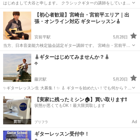
はじめまして大谷と申します。 クラシックギターの講師をしていま
す。 🎸 大谷クラシックギター教室 生徒募集 🎸 小さな一歩から、音楽
神奈川
相模原市
東林間駅
ギター
クラシックギター
【初心者歓迎】宮崎台・宮前平エリア｜出
のある暮らしをはじめてみませんか？ やさしく響くクラシックギター
張・オンライン対応 ギターレッスン🎸
の音色は、日...
宮前平駅
5月28日
当方、日本音楽能力検定協会認定ギター講師です。 宮崎台・宮前平エ
リアを中心に、初心者歓迎のマンツーマンギターレッスンを行ってい
神奈川
川崎市
宮前平駅
ギター
オンライン
🎸ギターはじめてみませんか？🎸
ます。 「ギターを始めてみたい」 「昔やっていたけど挫折した」
「好きな曲を弾けるよう...
藤沢駅
5月20日
✨ギターレッスン生 大募集！✨ 🎸 ギターを始めたい！でも何から？
🎸 昔やってたけど、Fコードで挫折… 🎸 1年続けたのに、上達してる
神奈川
藤沢市
藤沢駅
ギター
レッスン
【実家に残ったミシン🏠】買い取ります❗️
気がしない！ そんなあなたにピッタリの気楽で楽しいギターレッス
状態が悪くてもOK！最大限買取します
ン！ 🎶 講師プロフ...
Ad
プリフラ
ギターレッスン受付中！