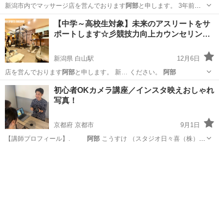
新潟市内でマッサージ店を営んでおります
阿部
と申します。 3年前よ
り出張でト…
東京
品川区
五反田駅
スポーツ
60代
【中学～高校生対象】未来のアスリートをサ
ポートします☆彡競技力向上カウンセリン…
新潟県 白山駅
12月6日
店を営んでおります
阿部
と申します。 新… ください。
阿部
新潟
新潟市
白山駅
その他
アスリート
初心者OKカメラ講座／インスタ映えおしゃれ
写真！
京都府 京都市
9月1日
【講師プロフィール】.
阿部
こうすけ （スタジオ日々喜（株）
代…
京都
京都市
写真
プロフィール