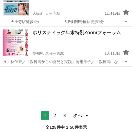
大阪府 天王寺駅
11月19日
天王寺駅徒歩3分 大阪
阿部
野橋駅徒歩1分
〒545-…
大阪
大阪市
天王寺駅
社交ダンス
ホリスティック年末特別Zoomフォーラム
愛知県 尾張一宮駅
10月13日
う」林佳奈／「教科書からの発見と実践」
阿部
洋子／「教科書にない
セラピー」／岡村ま…
愛知
一宮市
尾張一宮駅
その他
フォーラム
1
2
3
次へ
全128件中 1-50件表示