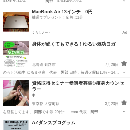
03-5676-1484
阿部
070-6488-8364
東京
江戸川区
新小岩駅
その他
養神館
MacBook Air 13インチ 0円
抽選でプレゼント！応募は1分
Ad
くらしノート
身体が硬くてもできる！ゆるい気功ヨガ
北海道 釧路市
7月26日
のもと活動中 ゆるませ家 代表
阿部
日時：毎週火曜日13時～14
時…
北海道
釧路市
ヨガ
プロフィール
資格取得セミナー受講者募集✨痩身カウンセ
ラー
東京都 大森町駅
3月23日
を経営してます、
阿部
です😊 20代~… .com 代表
阿部
東京
大田区
大森町駅
その他
耳つぼダイエット
AZダンスプログラム