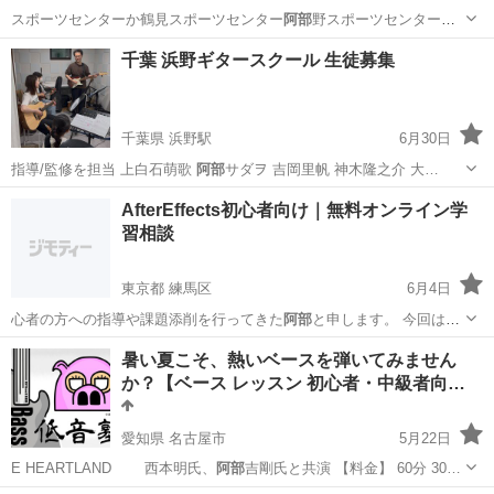
スポーツセンターか鶴見スポーツセンター
阿部
野スポーツセンターの
予約が取れた時に稽…
大阪
大阪市
平野駅
その他
剣術
千葉 浜野ギタースクール 生徒募集
千葉県 浜野駅
6月30日
指導/監修を担当 上白石萌歌
阿部
サダヲ 吉岡里帆 神木隆之介 大…
千葉
千葉市
浜野駅
ギター
オーケストラ
AfterEffects初心者向け｜無料オンライン学
習相談
東京都 練馬区
6月4日
心者の方への指導や課題添削を行ってきた
阿部
と申します。 今回は、
After…
東京
練馬区
その他
AfterEffects
暑い夏こそ、熱いベースを弾いてみません
か？【ベース レッスン 初心者・中級者向…
愛知県 名古屋市
5月22日
E HEARTLAND 西本明氏、
阿部
吉剛氏と共演 【料金】 60分 30…