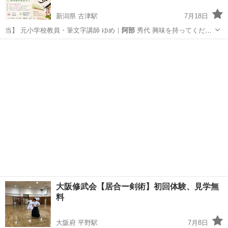
新潟県 古津駅
7月18日
当】 元小学校教員・筆文字講師 ゆめ｜
阿部
秀代 興味を持ってくださ
った方は、…
新潟
新潟市
古津駅
書道
文字
大阪修武会【居合ー剣術】初回体験、見学無
料
大阪府 平野駅
7月8日