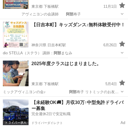
東京都 下板橋駅
11月1日
アヴィニヨンの会講師
阿部
寿子
東京
豊島区
下板橋駅
リトミック
単発
【日吉本町】キッズダンス♪無料体験受付中！
神奈川県 日吉本町駅
6月26日
dio STELLA（ステラ） 講師：
阿部
まなみ
神奈川
横浜市
日吉本町駅
ヒップホップ
キッズダンス
2025年度クラスはじまりました。
東京都 下板橋駅
5月4日
ミックアヴィニヨンの会♪
阿部
寿子 リトミックのお友達
募集中です‼…
東京
豊島区
下板橋駅
リトミック
クラス
【未経験OK🚚】月収30万↑中型免許ドライバ
ー募集
完全週休2日で安定転職
Ad
ドライバーダイレクト