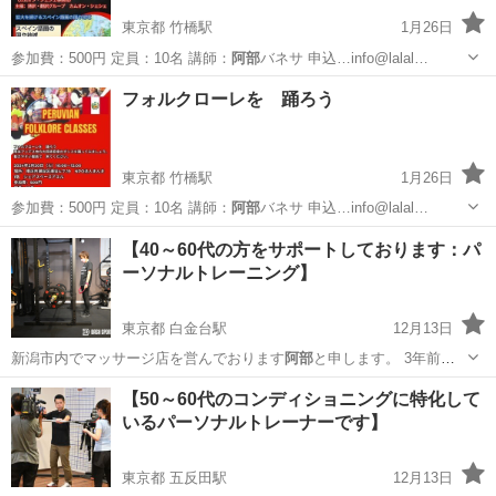
東京都 竹橋駅
1月26日
参加費：500円 定員：10名 講師：
阿部
バネサ 申込…info@lalal…
東京
千代田区
竹橋駅
スペイン語
阿部
フォルクローレを 踊ろう
東京都 竹橋駅
1月26日
参加費：500円 定員：10名 講師：
阿部
バネサ 申込…info@lalal…
東京
千代田区
竹橋駅
その他
フォルクローレ
【40～60代の方をサポートしております：パ
ーソナルトレーニング】
東京都 白金台駅
12月13日
新潟市内でマッサージ店を営んでおります
阿部
と申します。 3年前よ
り出張でト…
東京
港区
白金台駅
スポーツ
60代
【50～60代のコンディショニングに特化して
いるパーソナルトレーナーです】
東京都 五反田駅
12月13日