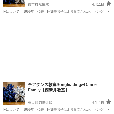
東京都 狭間駅
4月11日
ilyについて】 1999年 代表
阿部
美音子により設立された、ソングリ
ーディ…
東京
八王子市
狭間駅
その他
振付
チアダンス教室Songleading&Dance
Family【西新井教室】
東京都 西新井駅
4月11日
ilyについて】 1999年 代表
阿部
美音子により設立された、ソングリ