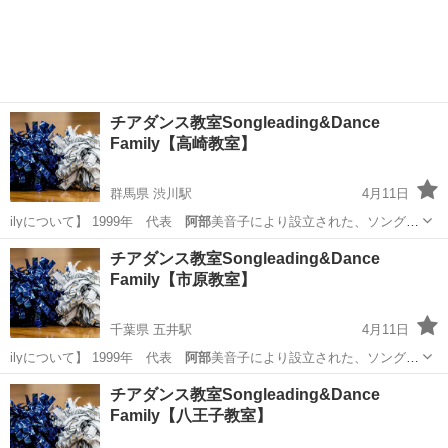
京都
宇治市
伊勢田駅
その他
振付
チアダンス教室Songleading&Dance
Family【高崎教室】
群馬県 渋川駅
4月11日
ilyについて】 1999年 代表
阿部
美音子により設立された、ソングリ
ーディ…
群馬
高崎市
渋川駅
その他
チアダンス
チアダンス教室Songleading&Dance
Family【市原教室】
千葉県 五井駅
4月11日
ilyについて】 1999年 代表
阿部
美音子により設立された、ソングリ
ーディ…
千葉
市原市
五井駅
その他
レッスン
チアダンス教室Songleading&Dance
Family【八王子教室】