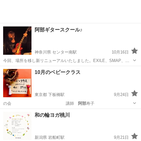
阿部ギタースクール♪
神奈川県 センター南駅
10月16日
今回、場所を移し新リニューアルいたしました。EXILE、SMAP、東
方神起、青山テルマ等のレコーディングやライブ♬、 TV、ラジオ出演
神奈川
横浜市
センター南駅
ギター
阿部
10月のベビークラス
等々様々な実績のあるギタリストです! 幅広いジャンルを現場の経験を
生かしながら、子供から年...
東京都 下板橋駅
9月24日
の会 講師
阿部
寿子
東京
豊島区
下板橋駅
リトミック
ベビーリトミック
和の輪ヨガ桃川
新潟県 岩船町駅
9月21日