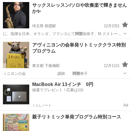
村上寿昭，篠﨑靖…
埼玉
朝霞市
朝霞駅
その他
指揮者
サックスレッスン/ソロや吹奏楽で輝きません
か✨
埼玉県 朝霞駅
12月23日
に、指揮を日本、オランダ、フランスにて
阿部
加奈子、M.クストー、
村上寿昭、篠﨑靖…
埼玉
朝霞市
朝霞駅
サックス
レッスン
アヴィニヨンの会単発リトミッククラス特別
プログラム
東京都 下板橋駅
12月11日
ィニヨンの会 講師
阿部
寿子
東京
豊島区
下板橋駅
リトミック
チラシ
MacBook Air 13インチ 0円
抽選でプレゼント！応募は1分
Ad
くらしノート
親子リトミック単発プログラム特別コース