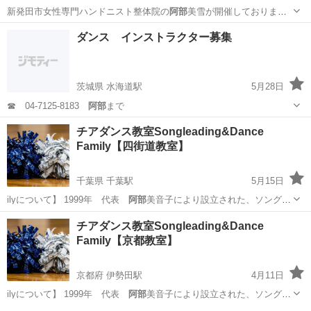
新発田市女性専門ハンドニスト整体院の
阿部
美雪が開催しておりま
す。 男性参加。…
新潟
村上市
岩船町駅
美容健康
阿部
ダンス インストラクター募集
茨城県 水海道駅
5月28日
☎ 04-7125-8183
阿部
まで
茨城
坂東市
水海道駅
ヒップホップ
ストリートダンス
チアダンス教室Songleading&Dance
Family【四街道教室】
千葉県 千葉駅
5月15日
ilyについて】 1999年 代表
阿部
美音子により設立された、ソングリ
ーディ…
千葉
千葉市
千葉駅
その他
振付
チアダンス教室Songleading&Dance
Family【京都教室】
京都府 伊勢田駅
4月11日
ilyについて】 1999年 代表
阿部
美音子により設立された、ソングリ
ーディ…