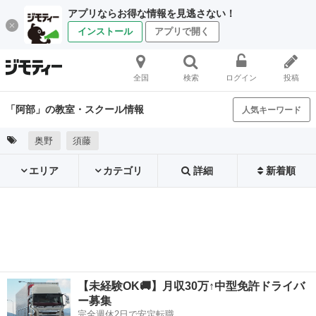
アプリならお得な情報を見逃さない！
インストール
アプリで開く
全国
検索
ログイン
投稿
「阿部」の教室・スクール情報
人気キーワード
奥野
須藤
エリア
カテゴリ
詳細
新着順
【未経験OK🚚】月収30万↑中型免許ドライバ
ー募集
完全週休2日で安定転職