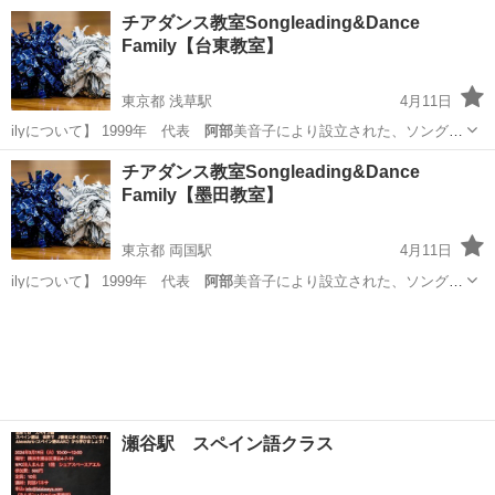
ーディ…
東京
足立区
西新井駅
その他
レッスン
チアダンス教室Songleading&Dance
Family【台東教室】
東京都 浅草駅
4月11日
ilyについて】 1999年 代表
阿部
美音子により設立された、ソングリ
ーディ…
東京
台東区
浅草駅
その他
振付
チアダンス教室Songleading&Dance
Family【墨田教室】
東京都 両国駅
4月11日
ilyについて】 1999年 代表
阿部
美音子により設立された、ソングリ
ーディ…
東京
墨田区
両国駅
その他
振付
瀬谷駅 スペイン語クラス