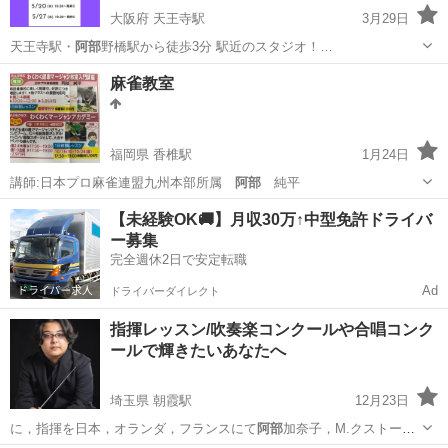
大阪府 天王寺駅
3月29日
天王寺駅・
阿部
野橋駅から徒歩3分 駅近のスタジオ！…
大阪
大阪市
天王寺駅
タヒチアンダンス
課題
麻雀教室
福岡県 香椎駅
1月24日
講師:日本プロ麻雀連盟九州本部所属
阿部
純平
福岡
福岡市
香椎駅
その他
文化
【未経験OK🚚】月収30万↑中型免許ドライバ
ー募集
完全週休2日で安定転職
Ad
ドライバーダイレクト
指揮レッスン/吹奏楽コンクールや合唱コンク
ールで輝きたいあなたへ
埼玉県 朝霞駅
12月23日
に，指揮を日本，オランダ，フランスにて
阿部
加奈子，M.クストー，