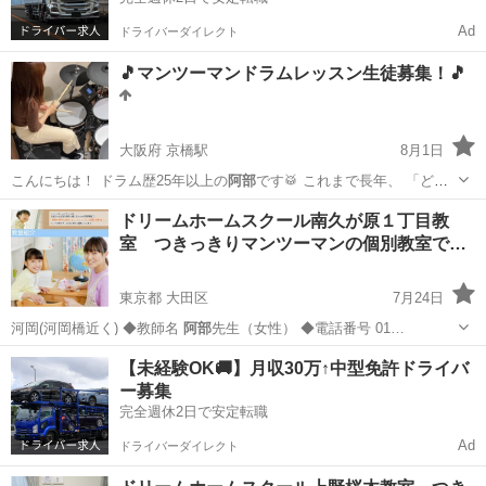
Ad
ドライバーダイレクト
🎵マンツーマンドラムレッスン生徒募集！🎵
大阪府 京橋駅
8月1日
こんにちは！ ドラム歴25年以上の
阿部
です🥁 これまで長年、 「どう
すれ…
大阪
大阪市
京橋駅
ドラム
レッスン
ドリームホームスクール南久が原１丁目教
室 つきっきりマンツーマンの個別教室で
す…
東京都 大田区
7月24日
河岡(河岡橋近く) ◆教師名
阿部
先生（女性） ◆電話番号 01…
東京
大田区
塾
【未経験OK🚚】月収30万↑中型免許ドライバ
ー募集
完全週休2日で安定転職
Ad
ドライバーダイレクト