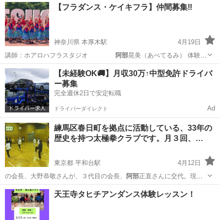
愛知
名古屋市
ベース
スタジオ
【フラダンス・ケイキフラ】仲間募集‼︎
神奈川県 本厚木駅
4月19日
講師：ホアロハフラスタジオ
阿部
晃美（あべてるみ） 体験レ
ッスン無料…
神奈川
厚木市
本厚木駅
フラダンス
ケイキフラ
【未経験OK🚚】月収30万↑中型免許ドライバ
ー募集
完全週休2日で安定転職
Ad
ドライバーダイレクト
練馬区春日町を拠点に活動している、33年の
歴史を持つ太極拳クラブです。月３回、…
東京都 平和台駅
4月12日
の会長、大野恭敬さんが、３代目の会長、
阿部
正直さんに交代。現在
に至っています。 …
東京
練馬区
平和台駅
太極拳
クラブ
天王寺タヒチアンダンス体験レッスン！