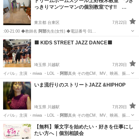
ドリームホームスクール上野桜木教室 つき
っきりマンツーマンの個別教室です!! …
東京都 台東区
7月22日
:00-21:00 ◆教師名
阿部
先生(女性) ◆電話番号 01…
東京
台東区
塾
マンツーマン
🟥 KIDS STREET JAZZ DANCE🟥
埼玉県 川越駅
7月20日
イバル」主演 ・miwa ・LOL ・
阿部
真央 その他CM、MV、映画、振り
付け…
埼玉
川越市
川越駅
ジャズダンス
DANCE
いま流行りのストリートJAZZ &HIPHOP
埼玉県 川越駅
7月20日
イバル」主演 ・miwa ・LOL ・
阿部
真央 その他CM、MV、映画、振り
付け…
埼玉
川越市
川越駅
その他
文化会館
【無料】筆文字を始めたい・好きを仕事にし
たい方へ｜個別相談会