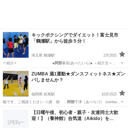
キックボクシングでダイエット！富士見市
「鶴瀬駅」から徒歩５分！
埼玉県 鶴瀬駅
2月20日
ー紹介⭐️ ●
阿部
泰良(あべたいら)● ＜紹介文＞…
埼玉
富士見市
鶴瀬駅
空手/他格闘技
STF
ZUMBA 週1運動★ダンスフィットネス★ズン
バしませんか？
福岡県 折尾駅
10月15日
能です、ご相談ください ☆講 師 ：
阿部
千津（あべちづ） zumba-
abeの…
福岡
北九州市
折尾駅
ズンバ
ZUMBA
【日曜午後、初心者・親子・友達同士大歓
迎！】（養神館）合気道（Aikido）を…