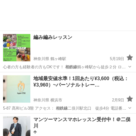
編み編みレッスン
神奈川県 鶴ヶ峰駅
5月19日
心者の方も経験者の方もOKです！
相鉄線
鶴ヶ峰駅から徒歩２分 ロイ
ヤルマート鶴…
神奈川
横浜市
鶴ヶ峰駅
編み物
あみぐるみ
地域最安値水準！1回あたり¥3,600（税込：
¥3,960）~パーソナルトレー…
神奈川県 横浜市
2月9日
5-87 髙和ビル3階 アクセス：
相鉄線
二俣川駅北口 徒歩4分 電話番
号： …
神奈川
横浜市
スポーツ
Apple
マンツーマンスマホレッスン受付中！＠二俣
川