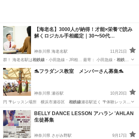
【海老名】3000人が納得！才能×栄養で読み
解くロジカル手相鑑定｜30〜50代…
神奈川県 海老名駅
11月21日
群！ 海老名駅は
相鉄線
・小田急線・JR相… 最寄： 小田急線・
相鉄
線
・東急・JR埼京線…
神奈川
海老名市
海老名駅
占い
手相
🐬フラダンス教室 メンバーさん募集🐬
神奈川県 瀬谷駅
10月20日
円 🌴レッスン場所 横浜市瀬谷区
相鉄線
瀬谷駅近く 🌴体験レッスン
随時(1…
神奈川
横浜市
瀬谷駅
フラダンス
レッスン
BELLY DANCE LESSON アハラン 'AHLAN
生徒募集
神奈川県 さがみ野駅
9月17日