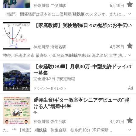
神奈川県 二俣川駅
5月19日
〈場所〉 開催場所は基本的に二俣川駅(
相鉄線
)のスタジオ、または、
カラオケ店を想定…
神奈川
横浜市
二俣川駅
ボーカル
相鉄線
【家庭教師】受験勉強/日々の勉強のお手伝い
神奈川県 海老名駅
4月29日
神奈川県海老名市 最寄駅 小田急線/
相鉄線
/相模線 海老名駅 大学 法政
大学 卒…
神奈川
海老名市
海老名駅
家庭教師
【未経験OK🚚】月収30万↑中型免許ドライバ
ー募集
完全週休2日で安定転職
Ad
ドライバーダイレクト
🌈弥生台/ギター教室🌟シニアデビューの"弾
ける人"増殖中!🌟
神奈川県 弥生台駅
4月21日
た。 *** 【教室】
相鉄線
弥生台駅 徒歩約10分 JR戸塚駅…