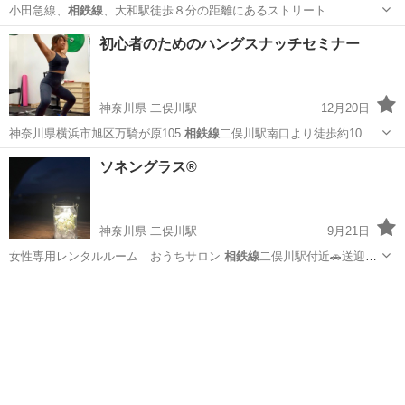
小田急線、
相鉄線
、大和駅徒歩８分の距離にあるストリート…
神奈川
大和市
大和駅
ヒップホップ
HIPHOP
初心者のためのハングスナッチセミナー
神奈川県 二俣川駅
12月20日
神奈川県横浜市旭区万騎が原105
相鉄線
二俣川駅南口より徒歩約10
分 お車…
神奈川
横浜市
二俣川駅
その他
リフティング
ソネングラス®️
神奈川県 二俣川駅
9月21日
女性専用レンタルルーム おうちサロン
相鉄線
二俣川駅付近🚗送迎付
他レッスンも…
神奈川
横浜市
二俣川駅
フラワー
相鉄線