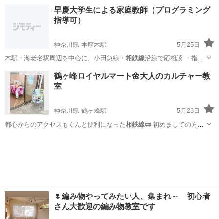
俣川駅ビル内 … 屋マルシェ◇◆ 📍
相鉄線
三ツ境駅 徒歩3…
神奈川
横浜市
鶴ヶ峰駅
その他
相鉄線
早慶大学生による家庭教師（プログラミング
指導可）
神奈川県 本厚木駅
5月25日
木駅・海老名駅周辺を中心に、小田急線・
相鉄線
沿線で応相談 ・指導
形式：対面・オン…
神奈川
厚木市
本厚木駅
家庭教師
早慶
鶴ヶ峰ロイヤルマート🌼大人のカルチャー教
室
神奈川県 鶴ヶ峰駅
5月23日
都心からのアクセスもぐんと便利になった
相鉄線
🚃 初めましての方も
ご無沙汰な方も…
神奈川
横浜市
鶴ヶ峰駅
その他
ディプロマ
🌷編み物やってみたい人、集まれ～ 初心者
さん大歓迎の編み物教室です