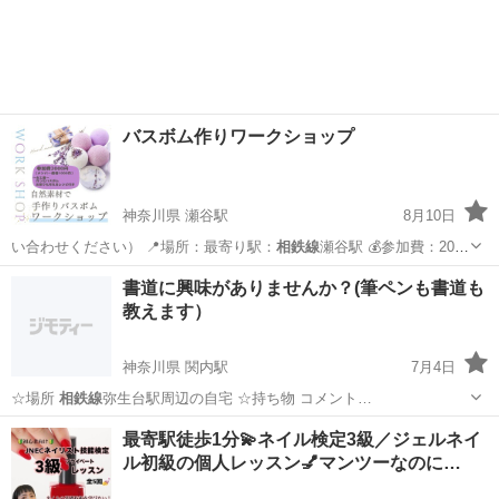
神奈川
海老名市
海老名駅
資格
MOS
バスボム作りワークショップ
神奈川県 瀬谷駅
8月10日
い合わせください） 📍場所：最寄り駅：
相鉄線
瀬谷駅 💰参加費：2000
円（材料費・…
神奈川
横浜市
瀬谷駅
その他
バスボム
書道に興味がありませんか？(筆ペンも書道も
教えます）
神奈川県 関内駅
7月4日
☆場所
相鉄線
弥生台駅周辺の自宅 ☆持ち物 コメント…
神奈川
横浜市
関内駅
ペン字
筆ペン
最寄駅徒歩1分💫ネイル検定3級／ジェルネイ
ル初級の個人レッスン💅マンツーなのに…