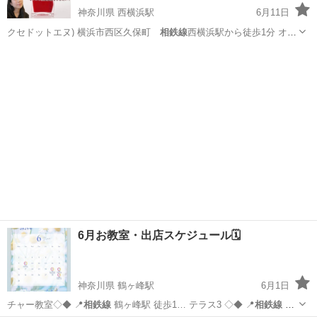
神奈川県 西横浜駅
6月11日
クセドットエヌ) 横浜市西区久保町
相鉄線
西横浜駅から徒歩1分 オー
ナーネイリ…
神奈川
横浜市
西横浜駅
ネイル
マンツーマン
6月お教室・出店スケジュール🗓️
神奈川県 鶴ヶ峰駅
6月1日
チャー教室◇◆ 📍
相鉄線
鶴ヶ峰駅 徒歩1… テラス3 ◇◆ 📍
相鉄線
二