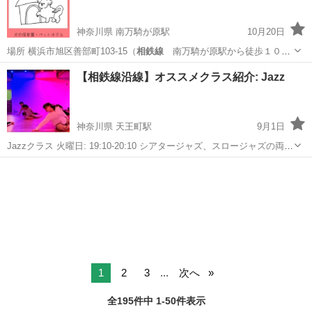
神奈川県 南万騎が原駅
10月20日
場所 横浜市旭区善部町103-15（
相鉄線
南万騎が原駅から徒歩１０
分）
神奈川
横浜市
南万騎が原駅
その他
相鉄線
【相鉄線沿線】オススメクラス紹介: Jazz
神奈川県 天王町駅
9月1日
Jazzクラス 火曜日: 19:10-20:10 シアタージャズ、スロージャズの両ジ
ャンルで評価されて舞台の第一線で活躍する神田千尋先生のレッスン
神奈川
横浜市
天王町駅
ダンス
相鉄線
が横浜で受講出来るクラスをお見逃しなく！ 体験レッスンはインスタ
グラムDM...
1
2
3
...
次へ
全195件中 1-50件表示