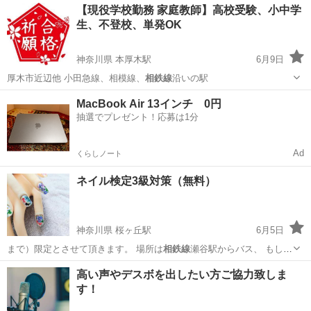
神奈川
厚木市
本厚木駅
家庭教師
夏休み
【現役学校勤務 家庭教師】高校受験、小中学
生、不登校、単発OK
神奈川県 本厚木駅
6月9日
厚木市近辺他 小田急線、相模線、
相鉄線
沿いの駅
神奈川
厚木市
本厚木駅
家庭教師
不登校
MacBook Air 13インチ 0円
抽選でプレゼント！応募は1分
Ad
くらしノート
ネイル検定3級対策（無料）
神奈川県 桜ヶ丘駅
6月5日
まで）限定とさせて頂きます。 場所は
相鉄線
瀬谷駅からバス、 もしく
は小田急線桜ヶ…
神奈川
横浜市
桜ヶ丘駅
ネイル
1級
高い声やデスボを出したい方ご協力致しま
す！