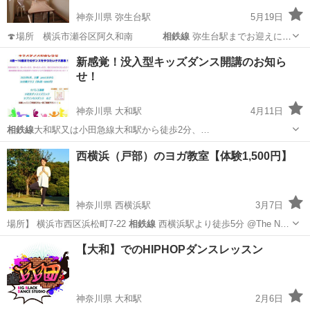
神奈川県 弥生台駅
5月19日
🍄場所 横浜市瀬谷区阿久和南
相鉄線
弥生台駅までお迎えに行
きます …
神奈川
横浜市
弥生台駅
編み物
レッスン
新感覚！没入型キッズダンス開講のお知ら
せ！
神奈川県 大和駅
4月11日
相鉄線
大和駅又は小田急線大和駅から徒歩2分、…
神奈川
大和市
大和駅
ダンス
キッズダンス
西横浜（戸部）のヨガ教室【体験1,500円】
神奈川県 西横浜駅
3月7日
場所】 横浜市西区浜松町7-22
相鉄線
西横浜駅より徒歩5分 @The N…
神奈川
横浜市
西横浜駅
ヨガ
クラス
【大和】でのHIPHOPダンスレッスン
神奈川県 大和駅
2月6日