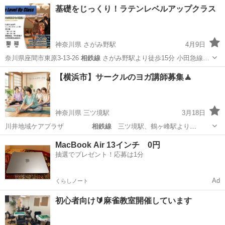
神奈川
横浜市
弥生台駅
ギター
ボサノバ
基礎をじっくり！ラテンレベルアップクラス
神奈川県 さがみ野駅
4月9日
奈川県座間市東原3-13-26
相鉄線
さがみ野駅より徒歩15分 小田急線…
神奈川
座間市
さがみ野駅
社交ダンス
ラテン
【横浜市】サークルのヨガ講師募集🧘
神奈川県 三ツ境駅
3月18日
川井地域ケアプラザ
相鉄線
三ツ境駅、鶴ヶ峰駅より
バ…
神奈川
横浜市
三ツ境駅
ヨガ
サークル
MacBook Air 13インチ 0円
抽選でプレゼント！応募は1分
Ad
くらしノート
初心者向け🔰麻雀教室開催しています