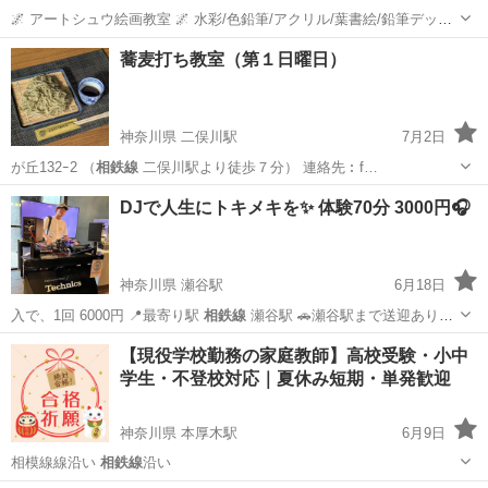
🌌 アートシュウ絵画教室 🌌 水彩/色鉛筆/アクリル/葉書絵/鉛筆デッサ
ン 045-391-7933 080-9402-8157 横浜市西区花咲町4-12-6花咲ハイツ1F
神奈川
横浜市
二俣川駅
水彩画
鉛筆
蕎麦打ち教室（第１日曜日）
横浜市旭区二俣川1-45第1尚功ビ...
神奈川県 二俣川駅
7月2日
が丘132ｰ2 （
相鉄線
二俣川駅より徒歩７分） 連絡先︰f…
神奈川
横浜市
二俣川駅
その他
蕎麦
DJで人生にトキメキを✨ 体験70分 3000円🎧
神奈川県 瀬谷駅
6月18日
入で、1回 6000円 📍最寄り駅
相鉄線
瀬谷駅 🚗瀬谷駅まで送迎あり
🎧…
神奈川
横浜市
瀬谷駅
その他
相鉄線
【現役学校勤務の家庭教師】高校受験・小中
学生・不登校対応｜夏休み短期・単発歓迎
神奈川県 本厚木駅
6月9日
相模線線沿い
相鉄線
沿い