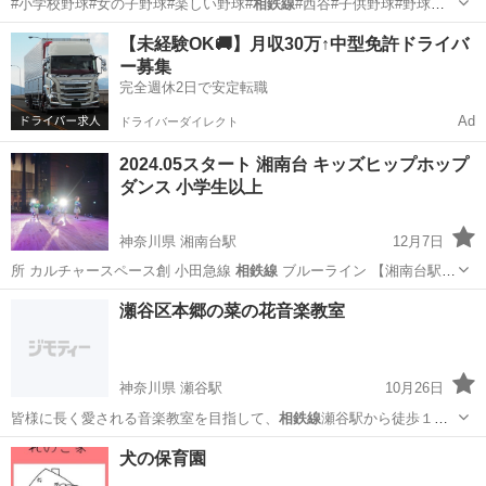
#小学校野球#女の子野球#楽しい野球#
相鉄線
#西谷#子供野球#野球チ
ーム#少年野球…
神奈川
横浜市
羽沢横浜国大駅
野球
菅田
【未経験OK🚚】月収30万↑中型免許ドライバ
ー募集
完全週休2日で安定転職
Ad
ドライバーダイレクト
2024.05スタート 湘南台 キッズヒップホップ
ダンス 小学生以上
神奈川県 湘南台駅
12月7日
所 カルチャースペース創 小田急線
相鉄線
ブルーライン 【湘南台駅】
より徒歩5…
神奈川
藤沢市
湘南台駅
ヒップホップ
冬休み
瀬谷区本郷の菜の花音楽教室
神奈川県 瀬谷駅
10月26日
皆様に長く愛される音楽教室を目指して、
相鉄線
瀬谷駅から徒歩１５
分の瀬谷教室で、 ピ…
神奈川
横浜市
瀬谷駅
ピアノ
音楽教室
犬の保育園