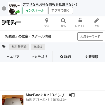
アプリならお得な情報を見逃さない！
インストール
アプリで開く
全国
検索
ログイン
投稿
「相鉄線」の教室・スクール情報
人気キーワード
都営新宿線
東横線
エリア
カテゴリ
詳細
新着順
MacBook Air 13インチ 0円
抽選でプレゼント！応募は1分