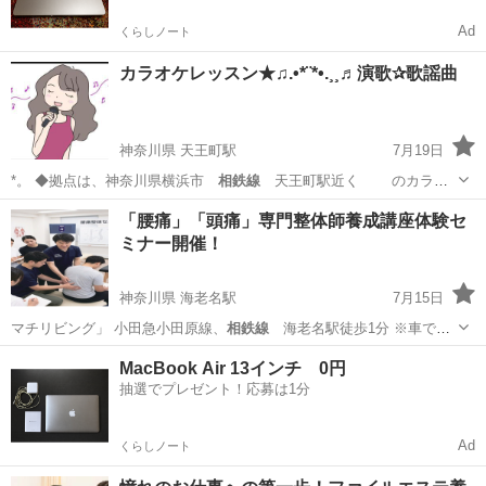
Ad
くらしノート
カラオケレッスン★♫.•*¨*•.¸¸♬演歌✰歌謡曲
神奈川県 天王町駅
7月19日
*。 ◆拠点は、神奈川県横浜市
相鉄線
天王町駅近く のカラオ
ケボックス…
神奈川
横浜市
天王町駅
カラオケ
演歌
「腰痛」「頭痛」専門整体師養成講座体験セ
ミナー開催！
神奈川県 海老名駅
7月15日
マチリビング」 小田急小田原線、
相鉄線
海老名駅徒歩1分 ※車でお
越し…
神奈川
海老名市
海老名駅
整体
腰痛
MacBook Air 13インチ 0円
抽選でプレゼント！応募は1分
Ad
くらしノート