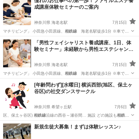
憧れのお仕事への第一歩！ファイルエステ養
成講座体験セミナーのご案内
神奈川県 海老名駅
7月15日
マチリビング」 小田急小田原線、
相鉄線
海老名駅徒歩1分 ※車でお
越し…
神奈川
海老名市
海老名駅
スキンケア
講座
「男性フェイシャリスト養成講座、1日、体
験セミナー」未経験から男性エステシャン…
神奈川県 海老名駅
7月15日
マチリビング」 小田急小田原線、
相鉄線
海老名駅徒歩1分 ※車でお
越し…
神奈川
海老名市
海老名駅
スキンケア
男性
[年齢問わず][水曜日] 横浜西部(旭区、保土ヶ
谷区)の社交ダンスサークル
神奈川県 希望ヶ丘駅
7月6日
区、保土ヶ谷区)
相鉄線
沿線の西谷～瀬谷間… 施設 どの施設も
相鉄線
沿線の西谷～瀬谷間…
神奈川
横浜市
希望ヶ丘駅
社交ダンス
サークル
新規生徒大募集！まずは体験レッスン♪