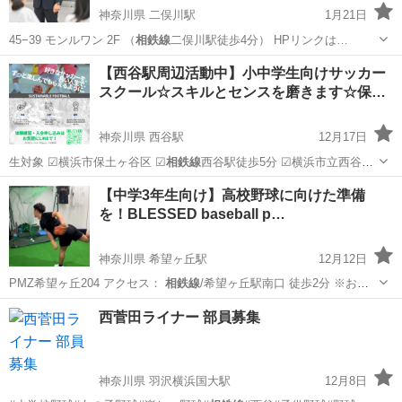
神奈川県 二俣川駅
1月21日
45−39 モンルワン 2F （
相鉄線
二俣川駅徒歩4分） HPリンクは…
神奈川
横浜市
二俣川駅
その他
マンツーマン
【西谷駅周辺活動中】小中学生向けサッカー
スクール☆スキルとセンスを磨きます☆保…
神奈川県 西谷駅
12月17日
生対象 ☑︎横浜市保土ヶ谷区 ☑︎
相鉄線
西谷駅徒歩5分 ☑︎横浜市立西谷中
学…
神奈川
横浜市
西谷駅
サッカー
無料
【中学3年生向け】高校野球に向けた準備
を！BLESSED baseball p…
神奈川県 希望ヶ丘駅
12月12日
PMZ希望ヶ丘204 アクセス：
相鉄線
/希望ヶ丘駅南口 徒歩2分 ※お車
で…
神奈川
横浜市
希望ヶ丘駅
野球
西菅田ライナー 部員募集
パーソナルトレーニング
神奈川県 羽沢横浜国大駅
12月8日