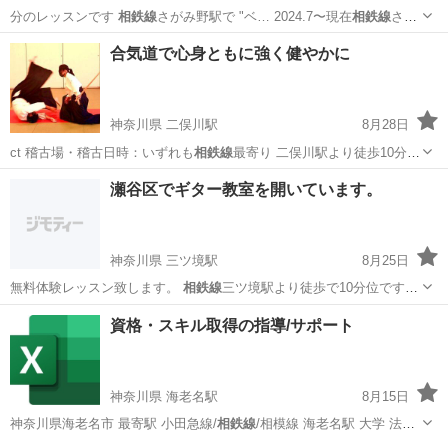
分のレッスンです
相鉄線
さがみ野駅で "ベ… 2024.7〜現在
相鉄線
さが
み野駅近くでレ…
神奈川
海老名市
さがみ野駅
ベリーダンス
相鉄線
合気道で心身ともに強く健やかに
神奈川県 二俣川駅
8月28日
ct 稽古場・稽古日時：いずれも
相鉄線
最寄り 二俣川駅より徒歩10分
…
神奈川
横浜市
二俣川駅
その他
合気
瀬谷区でギター教室を開いています。
神奈川県 三ツ境駅
8月25日
無料体験レッスン致します。
相鉄線
三ツ境駅より徒歩で10分位です。
…
神奈川
横浜市
三ツ境駅
ギター
レッスン
資格・スキル取得の指導/サポート
神奈川県 海老名駅
8月15日
神奈川県海老名市 最寄駅 小田急線/
相鉄線
/相模線 海老名駅 大学 法政
大学 卒…