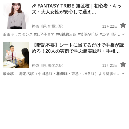
🎉 FANTASY TRIBE 旭区校｜初心者・キッ
ズ・大人女性が安心して通え…
神奈川県 新横浜駅
11月22日
浜市キッズダンス #旭区子育て #
相鉄線
沿線 #希望が丘駅 #二俣川駅 …
神奈川
横浜市
新横浜駅
ヒップホップ
初心者
【暗記不要】シートに当てるだけで手相が読
める！20人の実例で学ぶ超実践型・手相…
神奈川県 海老名駅
11月21日
最寄駅： 海老名駅（小田急線・
相鉄線
・東急・JR各線）より徒歩6分
…
神奈川
海老名市
海老名駅
占い
手相