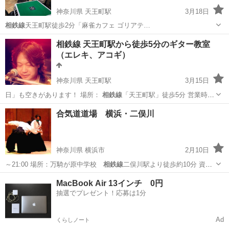
神奈川県 天王町駅
3月18日
相鉄線
天王町駅徒歩2分「麻雀カフェ ゴリアテ…
神奈川
横浜市
天王町駅
麻雀
相鉄線
相鉄線 天王町駅から徒歩5分のギター教室
（エレキ、アコギ）
神奈川県 天王町駅
3月15日
日」も空きがあります！ 場所：
相鉄線
「天王町駅」徒歩5分 営業時
間：…
神奈川
横浜市
天王町駅
ギター
レッスン
合気道道場 横浜・二俣川
神奈川県 横浜市
2月10日
～21:00 場所：万騎が原中学校
相鉄線
二俣川駅より徒歩約10分 資
格：未…
神奈川
横浜市
その他
合気
MacBook Air 13インチ 0円
抽選でプレゼント！応募は1分
Ad
くらしノート