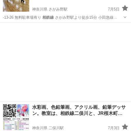
神奈川県 さがみ野駅
7月5日
-13-26 無料駐車場有り
相鉄線
さがみ野駅より徒歩15分 小田急線…
神奈川
座間市
さがみ野駅
社交ダンス
ラテン
水彩画、色鉛筆画、アクリル画、鉛筆デッサ
ン。教室は、相鉄線二俣川と、JR桜木町…
神奈川県 二俣川駅
7月3日