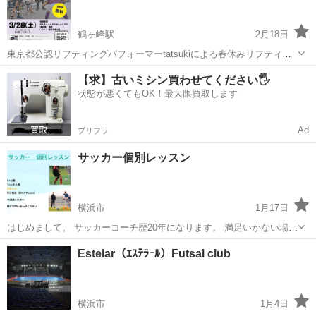
鶴ヶ峰駅
2月18日
東京都公認リフティングパフォーマーtatsukiによる春休みリフティン
グ講座を開講いたします。 各回 定員：10名 参加費：無料 対象年齢：
神奈川
横浜市
鶴ヶ峰駅
サッカー
リフティング
【求】古いミシン買わせてください🖐️
小学生〜大人（親子参加可） 会場：サムライマルチスポーツクラブ 〒
状態が悪くてもOK！最大限買取します
2...
Ad
プリフラ
サッカー個別レッスン
横浜市
1月17日
はじめまして。 サッカーコーチ歴20年になります。 満足いかない場合
は、全額返金いたします。 問い合わせから連絡をお願いします。
神奈川
横浜市
サッカー
サッカーコーチ
Estelar（ｴｽﾃﾗｰﾙ）Futsal club
横浜市
1月4日