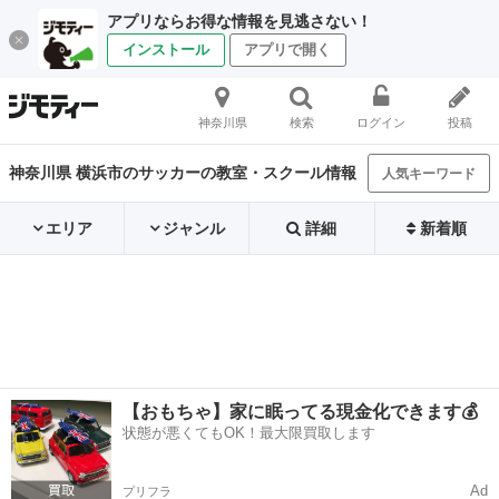
アプリならお得な情報を見逃さない！
インストール
アプリで開く
神奈川県
検索
ログイン
投稿
神奈川県 横浜市のサッカーの教室・スクール情報
人気キーワード
エリア
ジャンル
詳細
新着順
【おもちゃ】家に眠ってる現金化できます💰
状態が悪くてもOK！最大限買取します
Ad
プリフラ