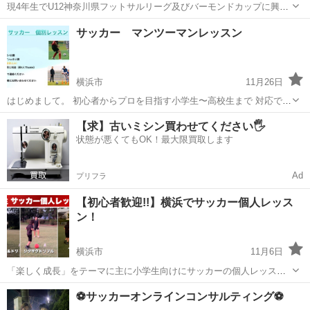
現4年生でU12神奈川県フットサルリーグ及びバーモンドカップに興味
がある選手を募集します！ 【活動主旨】 U12神奈川県フットサル
神奈川
横浜市
サッカー
興味
サッカー マンツーマンレッスン
リーグ及びバーモンドカップへ向けたフットサルのチーム活動を行い
ます。 【参加...
横浜市
11月26日
はじめまして。 初心者からプロを目指す小学生〜高校生まで 対応でき
ます！ 指導歴→Jリーグアカデミーコーチ20年 時間→70分 料金
神奈川
横浜市
サッカー
マンツーマン
【求】古いミシン買わせてください🖐️
→6000円 満足しない場合は、全額返金致します。 宜...
状態が悪くてもOK！最大限買取します
Ad
プリフラ
【初心者歓迎!!】横浜でサッカー個人レッス
ン！
横浜市
11月6日
「楽しく成長」をテーマに主に小学生向けにサッカーの個人レッスン
を行っています。 わかりやすく丁寧に接し、サッカーの楽しさを知っ
神奈川
横浜市
サッカー
レッスン
⚽️サッカーオンラインコンサルティング⚽️
てもらい上達するのはもちろん、 成長すること自体の楽しさもしって