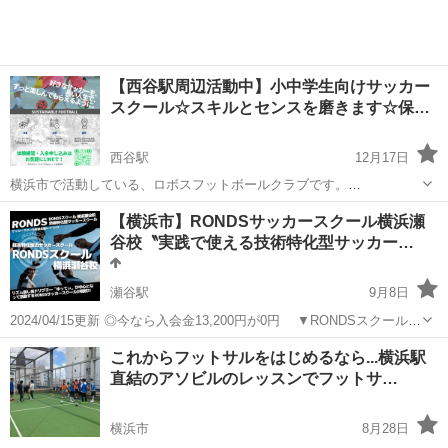
【西谷駅周辺活動中】小中学生向けサッカー
スクール☆スキルとセンスを磨きます☆保…
西谷駅
12月17日
横浜市で活動している、ロボスフットボールクラブです。
「SUSTAINABLE FOOTBALL」をコンセプトに掲げ、いつまでも、ど
神奈川
横浜市
西谷駅
サッカー
無料
【横浜市】RONDSサッカースクール横浜瀬
んなレベルでもサッカーを楽しんでもらえるように、様々なことを伝
谷校〝実践で使える技術特化型サッカー…
えています。 NP...
瀬谷駅
9月8日
2024/04/15更新 ◎今なら入会金13,200円が0円 ▼RONDSスクール詳
細はこちら https://www.rondsproject.com/soccer_school/ ＝＝ー＝
神奈川
横浜市
瀬谷駅
サッカー
YouTube
これからフットサルをはじめるなら...横浜駅
＝...
直結のアソビルのレッスンでフットサ…
横浜市
8月28日