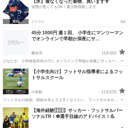
【求】着なくなった着物、買います👘
ースタイルフットボールの技術をベースにしたトレーニングプログラ
状態が悪くてもOK！最大限買取します
フリースタイルフットボール
ムでサッカーの基本的な技術は...
Ad
プリフラ
45分 1000円 週１回、 小学生にマンツーマン
でオンラインで早朝か深夜にサ…
横浜市
11月10日
どなたか、小学校低学年の子に オンラインで早朝か深夜にサッカーの
リフティングを教えてくれる方を募集します。 できれば、フリース
神奈川
横浜市
サッカー
リフティング
【小学生向け】フットサル指導者によるフッ
タイル出来る方が良いです。 早朝7時～9時頃か、場合によっては夜
トサルスクール
中や、土日でも大丈夫です。（こちら...
小机駅
11月22日
フットサルの技術、戦術を学んで上手くなりたい、フットサルをやり
たい、周りとの差を広げたい、そんな子供達、フットサルスクール始
神奈川
横浜市
小机駅
サッカー
フットサルスクール
【海外経験🇪🇸】サッカー・フットサルパー
めませんか？ 興味がある方はお気軽にお問い合わせ下さい。 ホームペ
ソナルTR！⚽選手目線のアドバイス！💪
ージ ↓↓↓ https://...