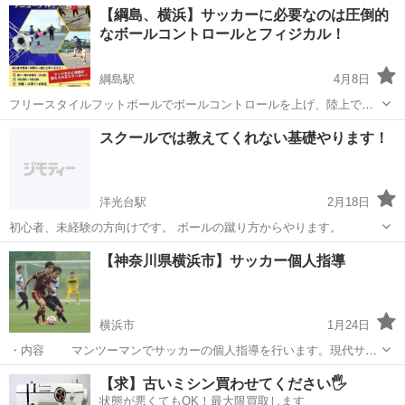
神奈川
横浜市
みなとみらい駅
サッカー
キーパー
【綱島、横浜】サッカーに必要なのは圧倒的
を動かしたい、そんなあなたのために誕生したイベント「ヤス個サ
なボールコントロールとフィジカル！
ル」をご紹介します！ かつて横浜市...
綱島駅
4月8日
フリースタイルフットボールでボールコントロールを上げ、陸上でフ
ィジカルやアジリティを上げるサッカースクールです。 それぞれプロ
神奈川
横浜市
綱島駅
サッカー
フィジカル
スクールでは教えてくれない基礎やります！
のフリースタイルフットボーラー、フィジカルのコーチが担当をし、
お子様のお悩みを解決します。 ・...
洋光台駅
2月18日
初心者、未経験の方向けです。 ボールの蹴り方からやります。
神奈川
横浜市
洋光台駅
サッカー
未経験
【神奈川県横浜市】サッカー個人指導
横浜市
1月24日
・内容 マンツーマンでサッカーの個人指導を行います。現代サッ
カーで大切な『止めて、蹴る』を重視し、どこでも通用する技術の習
神奈川
横浜市
サッカー
マンツーマン
【求】古いミシン買わせてください🖐️
得を目指します。 ・対象 小学生までのお子さま ・場所 横浜市
状態が悪くてもOK！最大限買取します
内の公園や広場 ...