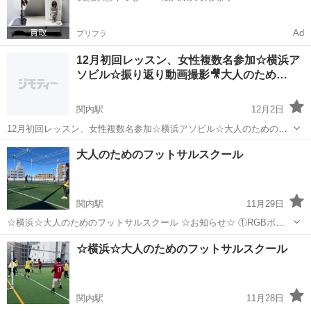
Ad
プリフラ
12月初回レッスン、女性複数名参加☆横浜ア
ソビル☆振り返り動画撮影🎥大人のため…
関内駅
12月2日
12月初回レッスン、女性複数名参加☆横浜アソビル☆大人のためのフ
ットサルスクール🎥 ☆お知らせ☆ ①RGBポイントカード始めま
神奈川
横浜市
関内駅
サッカー
大人
大人のためのフットサルスクール
す！！（例：１回参加1ポイント 特別DAYはポイント2倍） 10回参加
で1,000円相当フットサ...
関内駅
11月29日
☆横浜☆大人のためのフットサルスクール ☆お知らせ☆ ①RGBポイ
ントカード始めます！！（例：１回参加1ポイント 特別DAYはポイン
神奈川
横浜市
関内駅
サッカー
大人
☆横浜☆大人のためのフットサルスクール
ト2倍） 10回参加で1,000円相当フットサルグッズ（例：シューズケー
スなど） 20回参...
関内駅
11月28日