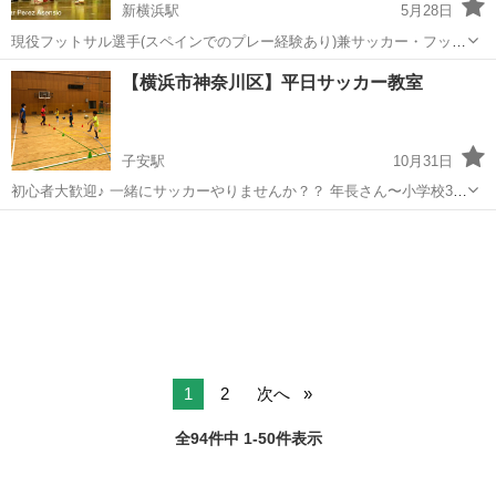
新横浜駅
5月28日
現役フットサル選手(スペインでのプレー経験あり)兼サッカー・フット
サルコーチがパーソナルトレーニングを行います！ 選手の要望に応じ
神奈川
横浜市
新横浜駅
サッカー
【横浜市神奈川区】平日サッカー教室
てトレーニング編成、オンラインでのトレーニング指導をします！ 試
パーソナルトレーニング
合の動画を送ってもらい、...
子安駅
10月31日
初心者大歓迎♪ 一緒にサッカーやりませんか？？ 年長さん〜小学校3年
生を対象とした平日サッカー教室のご案内です。 JFA公認ライセンス
神奈川
横浜市
子安駅
サッカー
を持ったコーチとドイツ6部でプレーする現役プロ選手がサッカーの基
礎を丁寧に指導致します。...
1
2
次へ
全94件中 1-50件表示