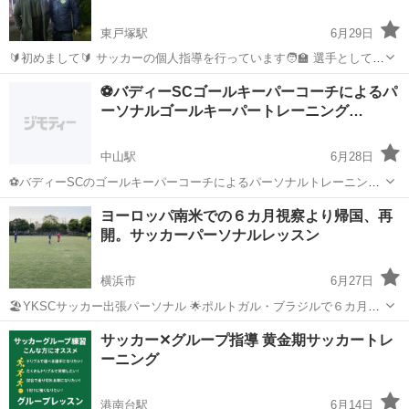
東戸塚駅
6月29日
🔰初めまして🔰 サッカーの個人指導を行っています🧑‍🏫 選手としては
チームに所属することなく当時J3の YSCCのセレクションで60人中1
神奈川
横浜市
東戸塚駅
サッカー
個人
⚽️バディーSCゴールキーパーコーチによるパ
人名前が呼ばれました👏(今まででチームに全く所属せず選ばれたのは
ーソナルゴールキーパートレーニング…
私だけだと思います😆...
中山駅
6月28日
⚽️バディーSCのゴールキーパーコーチによるパーソナルトレーニング
⚽️対象学年：小学校３年生〜６年生、中学生は要相談 ⚽️場所：横浜市
神奈川
横浜市
中山駅
サッカー
ゴールキーパー
ヨーロッパ南米での６カ月視察より帰国、再
緑区にある長坂谷公園芝生広場他、希望があればクレームがなく、ボ
開。サッカーパーソナルレッスン
ール使用可能で、ゴールキー...
横浜市
6月27日
🏖️YKSCサッカー出張パーソナル 🌟ポルトガル・ブラジルで６カ月視
察より帰国、再開します 「技術を伸ばしたい」 「試合で活躍したい」
神奈川
横浜市
サッカー
個人
サッカー✕グループ指導 黄金期サッカートレ
「進路やセレクションに向けてレベルアップしたい」 そんな選手を対
ーニング
象...
港南台駅
6月14日