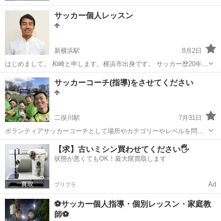
サッカー個人レッスン
新横浜駅
8月2日
はじめまして。 和崎と申します。横浜市出身です。 サッカー歴20年以
上。 高校生年代では湘南ベルマーレユースにも所属しました。 高校卒
神奈川
横浜市
新横浜駅
サッカー
サッカーコーチ(指導)をさせてください
業後に海外8カ国で2025年夏までプロとしてプレー。 ヨーロッパ、南
パーソナルトレーニング
アメリカ、北...
二俣川駅
7月31日
ボランティアサッカーコーチとして場所やカテゴリーやレベルを問わ
ずに、クラブ理念や選手に合わせて理に適ったチーム練習ができま
神奈川
横浜市
二俣川駅
サッカー
サッカーコーチ
【求】古いミシン買わせてください🖐️
す。 小学生の時期は、技術の習得以上に「サッカーが楽しい」「もっ
状態が悪くてもOK！最大限買取します
と上手くなりたい」と感じる気持ちを育て...
Ad
プリフラ
⚽️サッカー個人指導・個別レッスン・家庭教
師⚽️