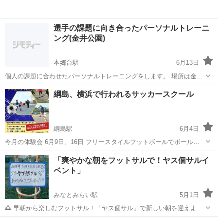
選手の課題に向き合ったパーソナルトレーニ
ング(金井公園)
本郷台駅
6月13日
個人の課題に合わせたパーソナルトレーニングをします。 場所は金井
公園(横浜市栄区)になります。 小学生から大人までどなたでも対応可
神奈川
横浜市
本郷台駅
サッカー
綱島、横浜で行われるサッカースクール
能です。 ご希望に応じてトレーニング後のフィードバックも可能で
パーソナルトレーニング
す。 経歴 ・J下部出身...
綱島駅
6月4日
今月の体験会 6月9日、16日 フリースタイルフットボールでボールコ
ントロールを上げ、陸上でフィジカルやアジリティを上げるサッカー
神奈川
横浜市
綱島駅
サッカー
フィジカル
「爽やかな朝をフットサルで！ヤス個サルイ
スクールです。 それぞれプロのフリースタイルフットボーラー、フィ
ベント」
ジカルのコーチが担当をし、...
みなとみらい駅
5月1日
🌅 早朝から楽しむフットサル！「ヤス個サル」で新しい朝を迎えよう
⚽ フットサルファンの皆さん、こんにちは！早起きして気持ちよく体