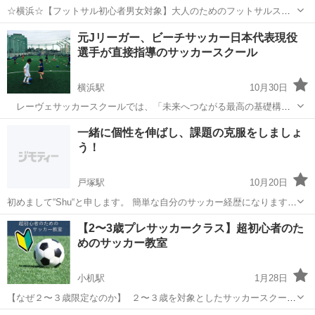
☆横浜☆【フットサル初心者男女対象】大人のためのフットサルスク
ール ☆お知らせ☆ ①RGBポイントカード始めます！！（例：１回参
神奈川
横浜市
横浜駅
サッカー
初心者
元Jリーガー、ビーチサッカー日本代表現役
加1ポイント 特別DAYはポイント2倍） 10回参加で1,000円相当フッ
選手が直接指導のサッカースクール
トサルグッズ（例：シ...
横浜駅
10月30日
レーヴェサッカースクールでは、「未来へつながる最高の基礎構
築」をコンセプトに、独自の育成メソッドを導入しています。指導者
神奈川
横浜市
横浜駅
サッカー
小学
一緒に個性を伸ばし、課題の克服をしましょ
は全員現役選手、映像を活用しながら、など最新のトレーニング環境
う！
で子どもたちをサポートします。 初...
戸塚駅
10月20日
初めまして“Shu“と申します。 簡単な自分のサッカー経歴になります。
小学校:地元少年団＋J下部組織の特別クラス 中学校:J下部組織 高校:私
神奈川
横浜市
戸塚駅
サッカー
課題
【2〜3歳プレサッカークラス】超初心者のた
立高校(関東トレセン) (過去にインターハイ優勝経験のある高校) 高校
めのサッカー教室
卒...
小机駅
1月28日
【なぜ２〜３歳限定なのか】 ２〜３歳を対象としたサッカースクール
はそう多くはありません。 もし見つけたとして、いざ入ってみると４