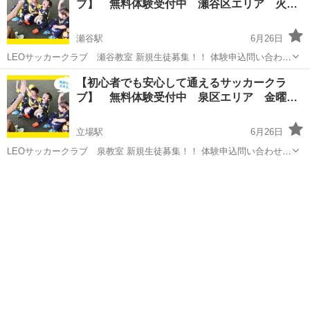
ブ】 無料体験受付中 瀬谷区エリア 火
曜…
瀬谷駅
6月26日
LEOサッカークラブ 瀬谷教室 新規生徒募集！！ 体験申込問い合わせ
はコチラから 【体験申込】 https://leo-sports.jp/inquiry/ 【LINE体験申
神奈川
横浜市
瀬谷駅
サッカー
サッカークラブ
【初心者でも安心して通えるサッカークラ
込】 https://lin.ee/bFsqIS...
ブ】 無料体験受付中 泉区エリア 金曜
日…
立場駅
6月26日
LEOサッカークラブ 泉教室 新規生徒募集！！ 体験申込問い合わせは
コチラから 【体験申込】 https://leo-sports.jp/inquiry/ 【LINE体験申
神奈川
横浜市
立場駅
サッカー
サッカークラブ
込】 https://lin.ee/bFsqISQ...