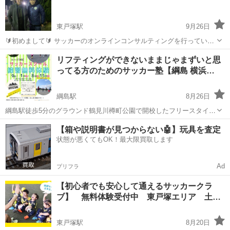
もらい、より様々なことに努...
東戸塚駅
9月26日
🔰初めまして🔰 サッカーのオンラインコンサルティングを行っていま
す🧑‍🏫 選手としてはチームに所属することなく当時J3の YSCCのセレ
神奈川
横浜市
東戸塚駅
サッカー
リフティング
リフティングができないままじゃまずいと思
クションで60人中1人名前が呼ばれました👏(今まででチームに全く所
ってる方のためのサッカー塾【綱島 横浜…
属せず選ばれたのは私...
綱島駅
8月26日
綱島駅徒歩5分のグラウンド鶴見川樽町公園で開校したフリースタイル
フットボール、ストリートサッカーの技術をトレーニング基礎とした
神奈川
横浜市
綱島駅
サッカー
【箱や説明書が見つからない🤖】玩具を査定
サッカースクールです。プロのフリースタイルフットボーラーから教
状態が悪くてもOK！最大限買取します
フリースタイルフットボール
わることができる数少ないサッカースク...
Ad
プリフラ
【初心者でも安心して通えるサッカークラ
ブ】 無料体験受付中 東戸塚エリア 土
曜…
東戸塚駅
8月20日