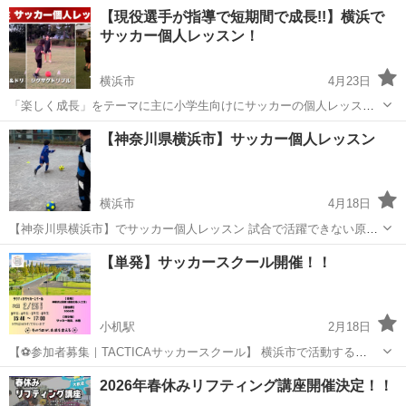
トクラス担当のコーチが指導します。 ☆平日週3回の練習で、着実に
神奈川
横浜市
すずかけ台駅
サッカー
サッカークラブ
【現役選手が指導で短期間で成長!!】横浜で
スキルが身につきます。 ☆土日祝は対外試合を行います。 ☆天然芝・
サッカー個人レッスン！
人工芝で練習できます。...
横浜市
4月23日
「楽しく成長」をテーマに主に小学生向けにサッカーの個人レッスン
を行っています。 わかりやすく丁寧に接し、サッカーの楽しさを知っ
神奈川
横浜市
サッカー
【神奈川県横浜市】サッカー個人レッスン
てもらい上達するのはもちろん、 成長すること自体の楽しさもしって
もらい、より様々なこと...
横浜市
4月18日
【神奈川県横浜市】でサッカー個人レッスン 試合で活躍できない原因
を診断し改善します https://soccer-kojinsidou.com/
神奈川
横浜市
サッカー
個人
【単発】サッカースクール開催！！
小机駅
2月18日
【⚽参加者募集｜TACTICAサッカースクール】 横浜市で活動する
**TACTICA SOCCER SCHOOL（タクティカサッカースクール）**で
神奈川
横浜市
小机駅
サッカー
単発
2026年春休みリフティング講座開催決定！！
す！ 次回スクールの参加者を募集します！ 📅 日程：2月25日（水）...