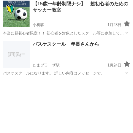
神奈川
横浜市
小机駅
サッカー
3歳
【15歳〜年齢制限ナシ】 超初心者のための
歳児と一緒の練習でハードルが高かったりします。 私の子がそうでし
サッカー教室
た。そう思うと、この年代でサッカ...
小机駅
1月28日
本当に超初心者限定！！ 初心者を対象としたスクール等に参加して、
「あれ、みんな初心者というのはウソ？」と思ったことはありません
神奈川
横浜市
小机駅
サッカー
初心者
バスケスクール 年長さんから
か？ 多くのスクール等では初心者クラスと言いながらも、レベルの上
の人に合わせた練習を行なっていた...
たまプラーザ駅
1月24日
バスケスクールになります。 詳しい内容はメッセージで。
神奈川
横浜市
たまプラーザ駅
サッカー
バスケ