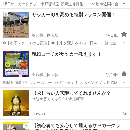
LEOサッカークラブ 東戸塚教室 新規生徒募集！！ 体験申込問い合わ
せはコチラから 【体験申込】 https://leo-sports.jp/inquiry/ 【LINE体験
神奈川
横浜市
東戸塚駅
サッカー
サッカークラブ
サッカーIQを高める特別レッスン開催！！
申込】 https://lin.ee/bFsqI...
羽沢横浜国大駅
7月14日
⚽️【次回スクールのご案内】⚽️ 未来を変えるその一日を、一緒に過ご
しませんか？ 📅 次回開催日：7月23日(水) 🕘 時間：9:20〜10:40 🎓 対
神奈川
横浜市
羽沢横浜国大駅
サッカー
プロフィール
現役コーチがサッカー教えます！
象：小学3〜6年生（TRはレベル別に分けて行います） 📍 会場：港
北...
羽沢横浜国大駅
7月14日
都度参加型のサッカースクールを行います！ スペインメソッドで認
知・決断・実行にフォーカス🇪🇸 選手一人一人のサッカーIQを高め8
神奈川
横浜市
羽沢横浜国大駅
サッカー
コーチ
【求】古い人形譲ってくれませんか？
人制から11人制に繋がるアプローチで指導致します。 【練習日】 毎
状態が悪くてもOK🙆‍♀️査定0円‼️
月、最終水曜日 小3、小4→...
Ad
COYASH
【初心者でも安心して通えるサッカークラ