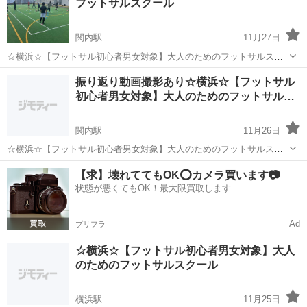
フットサルスクール
スなど） 20回参...
関内駅
11月27日
☆横浜☆【フットサル初心者男女対象】大人のためのフットサルスク
ール ☆お知らせ☆ ①RGBポイントカード始めます！！（例：１回参
神奈川
横浜市
関内駅
サッカー
初心者
振り返り動画撮影あり☆横浜☆【フットサル
加1ポイント 特別DAYはポイント2倍） 10回参加で1,000円相当フッ
初心者男女対象】大人のためのフットサル…
トサルグッズ（例：シ...
関内駅
11月26日
☆横浜☆【フットサル初心者男女対象】大人のためのフットサルスク
ール ☆お知らせ☆ ①RGBポイントカード始めます！！（例：１回参
神奈川
横浜市
関内駅
サッカー
初心者
【求】壊れててもOK⭕️カメラ買います📷
加1ポイント 特別DAYはポイント2倍） 10回参加で1,000円相当フッ
状態が悪くてもOK！最大限買取します
トサルグッズ（例：シ...
Ad
プリフラ
☆横浜☆【フットサル初心者男女対象】大人
のためのフットサルスクール
横浜駅
11月25日