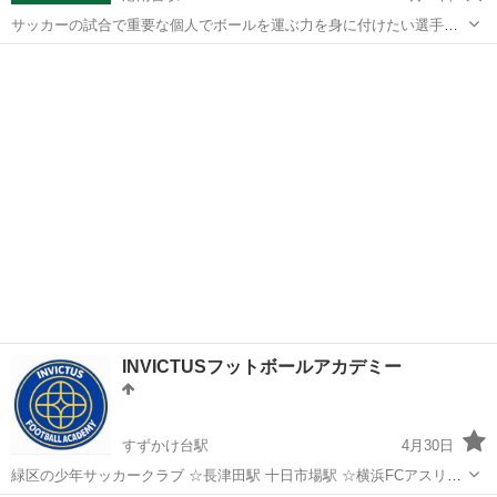
サッカーの試合で重要な個人でボールを運ぶ力を身に付けたい選手募
集。 全国屈指の少年サッカー激戦区である神奈川県で活躍するには走
神奈川
横浜市
港南台駅
サッカー
リフティング
力・ボールコントロール・判断力・瞬発力・持久力・強度は全て必要
だと感じております。 こちらでは...
INVICTUSフットボールアカデミー
すずかけ台駅
4月30日
緑区の少年サッカークラブ ☆長津田駅 十日市場駅 ☆横浜FCアスリー