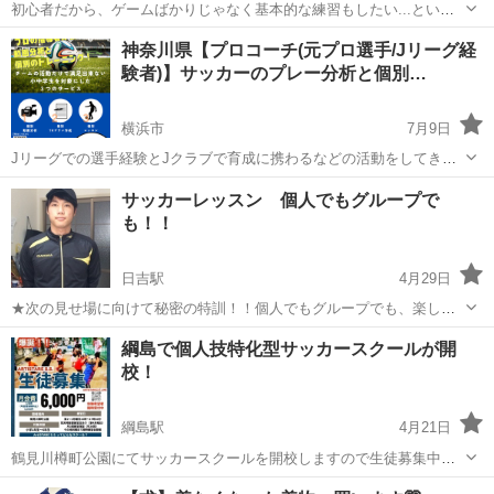
初心者だから、ゲームばかりじゃなく基本的な練習もしたい...という
方を募集。 フットサルに参加しても、ゲームばかりでほとんど何もで
神奈川
横浜市
サッカー
初心者
神奈川県【プロコーチ(元プロ選手/Jリーグ経
きないんだよね...と思う初心者は多いはず。 RGBFCの指導者がおしえ
験者)】サッカーのプレー分析と個別…
る初心者向けのレッ...
横浜市
7月9日
Jリーグでの選手経験とJクラブで育成に携わるなどの活動をしてきま
した。 指導について今までの経験を交えてきめ細やかな指導を心がけ
神奈川
横浜市
サッカー
プライベートレッスン
サッカーレッスン 個人でもグループで
ており、子供達の心身の成長のサポートがしていければと思っていま
も！！
す。 小学生を中心にチーム...
日吉駅
4月29日
★次の見せ場に向けて秘密の特訓！！個人でもグループでも、楽しく
でも本格的にでも、ご希望に沿ってご指導いたします！ なりたい自分
神奈川
横浜市
日吉駅
サッカー
個人
綱島で個人技特化型サッカースクールが開
を教えて頂き、そのゴールに対して必要なものを丁寧に教えさせて頂
校！
きます。ドリブルが上手になりたい人...
綱島駅
4月21日
鶴見川樽町公園にてサッカースクールを開校しますので生徒募集中で
す！ プロフリースタイルフットボールチームArtiSTAREが運営。フリ
神奈川
横浜市
綱島駅
サッカー