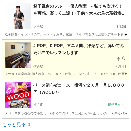
神奈川
横浜市
東戸塚駅
フルート
大人
逗子鎌倉のフルート個人教室 « 私でも吹ける！
を実感、楽しく上達！»子供〜大人の為の現役奏者
によるレッスン♪ てるみフルート教室
逗子駅
8月2日
逗子鎌倉ハイランドのフルート・オカリナ教室。ドイツでも学んだ現役フルート奏者が、
神奈川
逗子市
逗子駅
フルート
先生
J-POP、K-POP、アニメ曲、洋楽など、弾いてみ
たい曲でレッスンします
横浜駅
8月2日
ユーカリ音楽教室(個人教室)では、皆さまが弾いてみたい曲（アニメやk-pop、映画音楽
神奈川
横浜市
横浜駅
ピアノ
リモート
ベース初心者コース 横浜で２ヵ月 月８,８００
円（WOOD /）
横浜市
提携サイト
★ベース初心者なので不安だ− ★初めてのベースは何からやればいいのー ★早くバンド
神奈川
横浜市
ベース
もっと見る