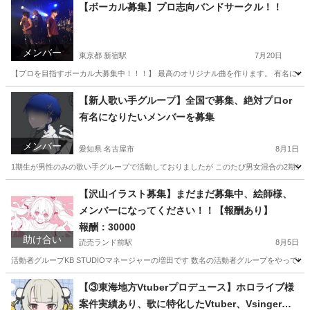
【ボーカル募集】プロ志向バンドサークル！！
メンバー
東京都 新宿駅
7月20日
【プロを目指すボーカル大募集中！！！】 最高のオリジナル曲を作ります。 有名になりたければぜひ一緒に活動
東京
新宿区
新宿駅
バンド
主題歌
【新人歌い手グループ】全国で募集、絶対プロor
有名になりたいメンバーを募集
メンバー
愛知県 名古屋市
8月1日
1期生が男性のみの歌い手グループで活動しておりましたが このたび男女混合の2期生姉妹グル
愛知
名古屋市
バンドメンバー
静岡
静岡市
【沢山イラスト募集】まだまだ募集中、絵師様、
メンバーになってください！！【報酬あり】
バンドメンバー
1期生
報酬：30000
助け合い
読売ランド前駅
8月5日
活動者グループKB STUDIOマネージャーの増田です 数名の活動者グループをやっていま
神奈川
川崎市
読売ランド前駅
手伝って/助けて
愛知
【③東海地方Vtuberプロデュース】ホロライブ様
案件実績あり、歌に特化したVtuber、Vsingerグ
名古屋市
手伝って/助けて