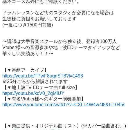
基本コース以外にもご相談ください。

ドラムレッスンなど街のスタジオが必要になる場合は

生徒様に負担をお願いしております

(一度につき1500円前後)

〜講師は大手音楽スクールから独立後、登録者100万人
Vtuber様への音源参加や地上波EDテーマタイアップなど
華々しい実績あり！！〜

https://youtu.be/TPwF8ugnST8?t=1493
※25分ごろから解説されてます

https://youtu.be/kcV0_2qMIUY
https://www.youtube.com/watch?v=CXLL4W4w4I8&t=1045s