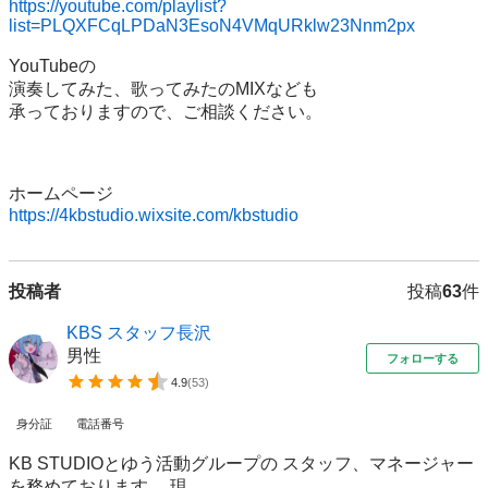
https://youtube.com/playlist?
list=PLQXFCqLPDaN3EsoN4VMqURklw23Nnm2px
YouTubeの

演奏してみた、歌ってみたのMIXなども

承っておりますので、ご相談ください。

https://4kbstudio.wixsite.com/kbstudio
投稿者
投稿
63
件
KBS スタッフ長沢
男性
フォローする
4.9
(
53
)
身分証
電話番号
KB STUDIOとゆう活動グループの スタッフ、マネージャー
を務めております。 現...