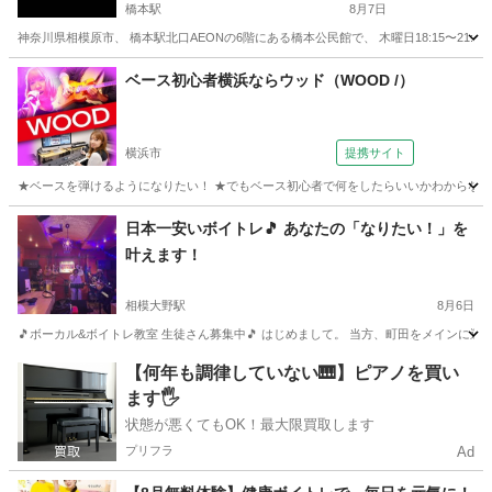
橋本駅
8月7日
神奈川県相模原市、 橋本駅北口AEONの6階にある橋本公民館で、 木曜日18:15〜21
神奈川
相模原市
橋本駅
ボーカル
合唱団
ベース初心者横浜ならウッド（WOOD /）
横浜市
提携サイト
★ベースを弾けるようになりたい！ ★でもベース初心者で何をしたらいいかわからない ★弾
神奈川
横浜市
ベース
日本一安いボイトレ🎵 あなたの「なりたい！」を
叶えます！
相模大野駅
8月6日
🎵ボーカル&ボイトレ教室 生徒さん募集中🎵 はじめまして。 当方、町田をメインに運営
神奈川
相模原市
相模大野駅
ボーカル
レッスン
【何年も調律していない🎹】ピアノを買い
ます🖐️
状態が悪くてもOK！最大限買取します
プリフラ
Ad