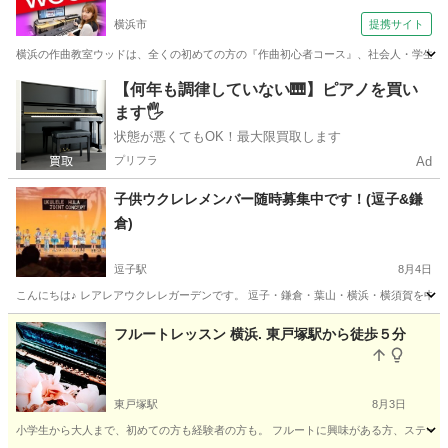
横浜市
提携サイト
横浜の作曲教室ウッドは、全くの初めての方の『作曲初心者コース』、社会人・学生さんが
神奈川
横浜市
その他
【何年も調律していない🎹】ピアノを買い
ます🖐️
状態が悪くてもOK！最大限買取します
プリフラ
Ad
子供ウクレレメンバー随時募集中です！(逗子&鎌
倉)
逗子駅
8月4日
こんにちは♪ レアレアウクレレガーデンです。 逗子・鎌倉・葉山・横浜・横須賀を中心
神奈川
逗子市
逗子駅
ウクレレ
葉山
フルートレッスン 横浜. 東戸塚駅から徒歩５分
東戸塚駅
8月3日
小学生から大人まで、初めての方も経験者の方も。 フルートに興味がある方、ステージで