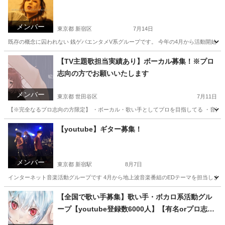
メンバー
東京都 新宿区
7月14日
既存の概念に囚われない 銭ゲバエンタメV系グループです。 今年の4月から活動開始、オリ曲やショート動画を
東京
新宿区
バンドメンバー
V系
【TV主題歌担当実績あり】ボーカル募集！※プロ
志向の方でお願いいたします
メンバー
東京都 世田谷区
7月11日
【※完全なるプロ志向の方限定】 ・ボーカル・歌い手としてプロを目指してる ・音楽活
東京
世田谷区
バンドメンバー
YOASOBI
【youtube】ギター募集！
メンバー
東京都 新宿駅
8月7日
インターネット音楽活動グループです 4月から地上波音楽番組のEDテーマを担当します!! サ
東京
新宿区
新宿駅
バンド
【全国で歌い手募集】歌い手・ボカロ系活動グル
ープ【youtube登録数6000人】【有名orプロ志
向】