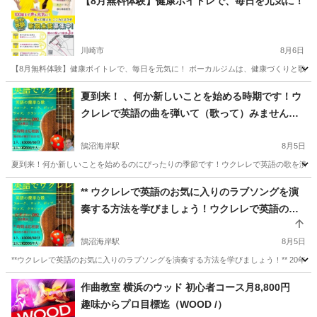
【8月無料体験】健康ボイトレで、毎日を元気に！
川崎市
8月6日
【8月無料体験】健康ボイトレで、毎日を元気に！ ボーカルジムは、健康づくりと歌唱力
神奈川
川崎市
ボーカル
夏到来！ 、何か新しいことを始める時期です！ウ
クレレで英語の曲を弾いて（歌って）みません
か？ウクレレを演奏する準備をしましょう! 新しい
楽譜が多数用意されています!ウクレレ **英語のネ
鵠沼海岸駅
8月5日
イティブスピーカーと一緒にウクレレで**英語の歌
夏到来！何か新しいことを始めるのにぴったりの季節です！ウクレレで英語の歌を演奏（
を学びましょう！
神奈川
藤沢市
鵠沼海岸駅
ウクレレ
ネイティブスピーカー
** ウクレレで英語のお気に入りのラブソングを演
奏する方法を学びましょう！ウクレレで英語のお
気に入りのラブソングを演奏する方法を学びまし
ょう！**英語のネイティブスピーカーと一緒にウク
鵠沼海岸駅
8月5日
レレで英語の歌を学びましょう！**
**ウクレレで英語のお気に入りのラブソングを演奏する方法を学びましょう！** 20年
神奈川
藤沢市
鵠沼海岸駅
ウクレレ
ネイティブスピーカー
作曲教室 横浜のウッド 初心者コース月8,800円
趣味からプロ目標迄（WOOD /）