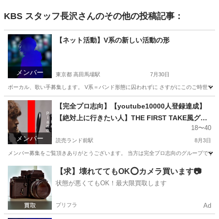
KBS スタッフ長沢
さんのその他の投稿記事：
【ネット活動】V系の新しい活動の形
メンバー
東京都 高田馬場駅
7月30日
ボーカル、歌い手募集します。 V系＝バンド形態に囚われずに さすがにこのご時世ですので 
東京
新宿区
高田馬場駅
バンドメンバー
路上ライブ
【完全プロ志向】【youtube10000人登録達成】
【絶対上に行きたい人】THE FIRST TAKE風グル
18〜40
ープ
メンバー
読売ランド前駅
8月3日
メンバー募集をご覧頂きありがとうございます。 当方は完全プロ志向のグループです。 yo
神奈川
川崎市
読売ランド前駅
バンドメンバー
グループ
【求】壊れててもOK⭕️カメラ買います📷
状態が悪くてもOK！最大限買取します
プリフラ
Ad