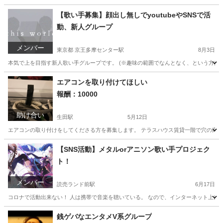
大阪
大阪市
その他
ホロライブ
【歌い手募集】顔出し無しでyoutubeやSNSで活
動、新人グループ
メンバー
東京都 京王多摩センター駅
8月3日
本気で上を目指す新人歌い手グループです。 (※趣味の範囲でなんとなく、という方はご
東京
新宿区
京王多摩センター駅
その他
神奈川
川崎市
エアコンを取り付けてほしい
報酬：10000
その他
歌い手
助け合い
生田駅
5月12日
エアコンの取り付けをしてくださる方を募集します。 テラスハウス賃貸一階で穴の高さは
神奈川
川崎市
生田駅
手伝って/助けて
取り付け
【SNS活動】メタルorアニソン歌い手プロジェク
ト！
メンバー
読売ランド前駅
6月17日
コロナで活動出来ない！ 人は携帯で音楽を聴いている。 なので、インターネット上にアニ
神奈川
川崎市
読売ランド前駅
バンドメンバー
メタル
銭ゲバなエンタメV系グループ