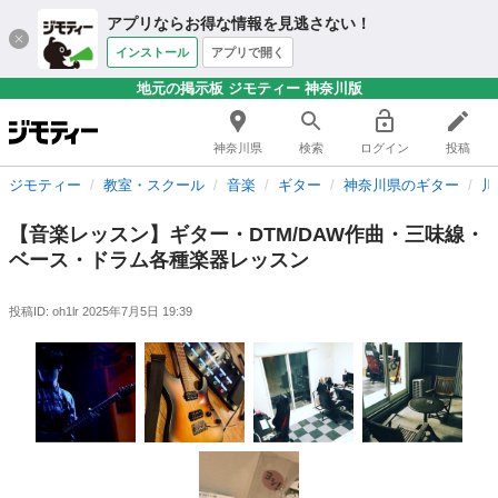
アプリならお得な情報を見逃さない！
インストール
アプリで開く
地元の掲示板 ジモティー 神奈川版
神奈川県
検索
ログイン
投稿
ジモティー
教室・スクール
音楽
ギター
神奈川県のギター
川
【音楽レッスン】ギター・DTM/DAW作曲・三味線・
ベース・ドラム各種楽器レッスン
投稿ID: oh1lr
2025年7月5日 19:39