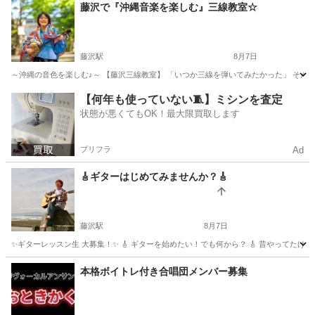
神奈川
茅ヶ崎市
音楽
音楽教室
藤沢で『沖縄音楽を楽しむ』三線教室☆
藤沢駅
8月7日
～沖縄の音色を楽しむ♪～ 【藤沢三線教室】 「いつか三線を弾いてみたかった」 そん
神奈川
藤沢市
藤沢駅
その他
三線
【何年も使っていない🧵】ミシンを査定
状態が悪くてもOK！最大限買取します
プリフラ
Ad
🎸ギターはじめてみませんか？🎸
藤沢駅
8月7日
✨ギターレッスン生 大募集！✨ 🎸 ギターを始めたい！でも何から？ 🎸 昔やってたけ
神奈川
藤沢市
藤沢駅
ギター
レッスン
本格ボイトレ付き合唱団メンバー募集