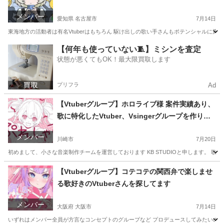
ループを作りたい
メンバー
愛知県 名古屋市
7月14日
東海地方の活動者は有名Vtuberはもちろん 駆け出しの歌い手さんもポテンシャルに満ち
愛知
名古屋市
バンドメンバー
ホロライブ
【何年も使っていない🧵】ミシンを査定
状態が悪くてもOK！最大限買取します
プリフラ
Ad
【Vtuberグループ】ホロライブ様 案件実績あり、
歌に特化したVtuber、Vsingerグループを作りた
い【関東拠点板】
メンバー
川崎市
7月20日
初めまして、小さな音楽制作チームを運営しております KB STUDIOと申します。 歌い
神奈川
川崎市
バンド
グループ
【Vtuberグループ】コテコテの関西弁で楽しませ
る歌好きのVtuberさんを探してます
メンバー
大阪府 大阪市
7月14日
いずれはメンバー全員が方言なコンセプトのグループなど プロデュースしてみたいのですが