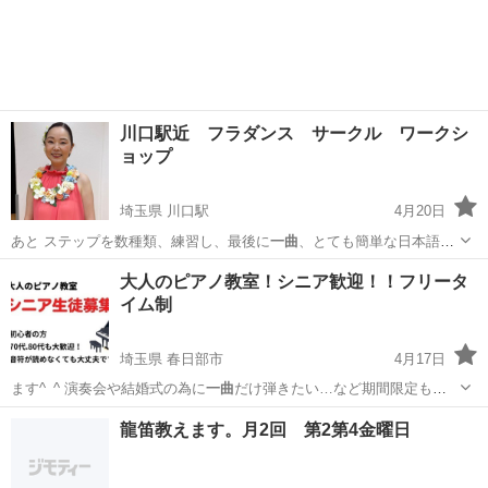
川口駅近 フラダンス サークル ワークシ
ョップ
埼玉県 川口駅
4月20日
あと ステップを数種類、練習し、最後に
一曲
、とても簡単な日本語曲
を踊ります。 ま…
埼玉
川口市
川口駅
フラダンス
フラ
大人のピアノ教室！シニア歓迎！！フリータ
イム制
埼玉県 春日部市
4月17日
ます^_^ 演奏会や結婚式の為に
一曲
だけ弾きたい…など期間限定も大
歓迎です…
埼玉
春日部市
ピアノ
ピアノレッスン
龍笛教えます。月2回 第2第4金曜日