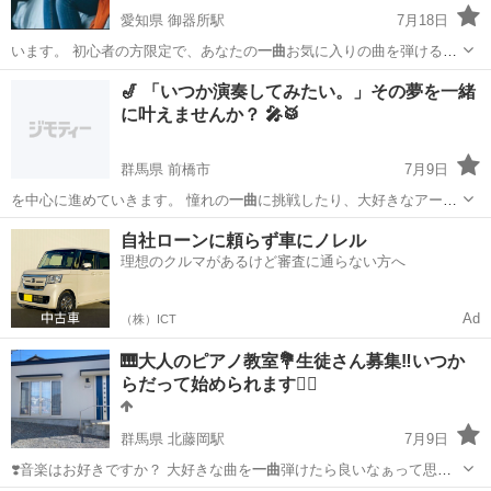
愛知県 御器所駅
7月18日
います。 初心者の方限定で、あなたの
一曲
お気に入りの曲を弾けるよ
うにレッスンさ…
愛知
名古屋市
御器所駅
ギター
レッスン
🎷 「いつか演奏してみたい。」その夢を一緒
に叶えませんか？ 🎤🥁
群馬県 前橋市
7月9日
を中心に進めていきます。 憧れの
一曲
に挑戦したり、大好きなアーテ
ィストの曲…
群馬
前橋市
サックス
ボイストレーニング
自社ローンに頼らず車にノレル
理想のクルマがあるけど審査に通らない方へ
Ad
（株）ICT
🎹大人のピアノ教室💐生徒さん募集‼️いつか
らだって始められます🙆‍♀️
群馬県 北藤岡駅
7月9日
❣️音楽はお好きですか？ 大好きな曲を
一曲
弾けたら良いなぁって思い