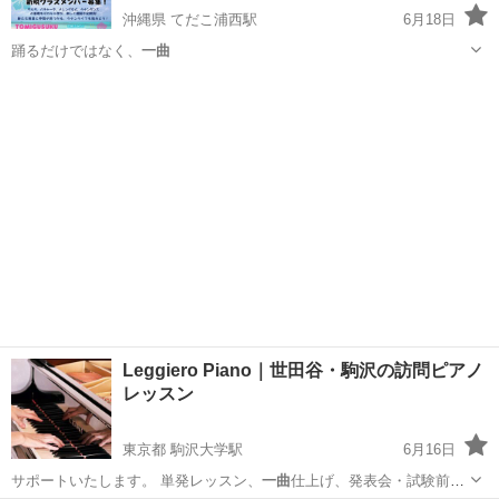
沖縄県 てだこ浦西駅
6月18日
踊るだけではなく、
一曲
沖縄
豊見城市
てだこ浦西駅
ラテンダンス
ラテン
Leggiero Piano｜世田谷・駒沢の訪問ピアノ
レッスン
東京都 駒沢大学駅
6月16日
サポートいたします。 単発レッスン、
一曲
仕上げ、発表会・試験前の