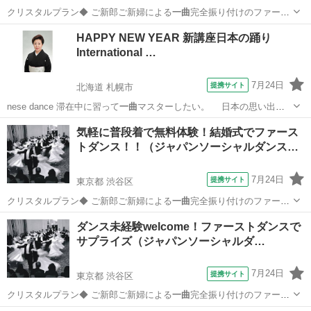
クリスタルプラン◆ ご新郎ご新婦による
一曲
完全振り付けのファース
トダンス 全6回…
東京
渋谷区
社交ダンス
HAPPY NEW YEAR 新講座日本の踊り
International …
7月24日
提携サイト
北海道 札幌市
nese dance 滞在中に習って
一曲
マスターしたい。 日本の思い出に
日本…
北海道
札幌市
その他
気軽に普段着で無料体験！結婚式でファース
トダンス！！（ジャパンソーシャルダンス…
7月24日
提携サイト
東京都 渋谷区
クリスタルプラン◆ ご新郎ご新婦による
一曲
完全振り付けのファース
トダンス 全6回…
東京
渋谷区
その他
ダンス未経験welcome！ファーストダンスで
サプライズ（ジャパンソーシャルダ…
7月24日
提携サイト
東京都 渋谷区
クリスタルプラン◆ ご新郎ご新婦による
一曲
完全振り付けのファース
トダンス 全6回…