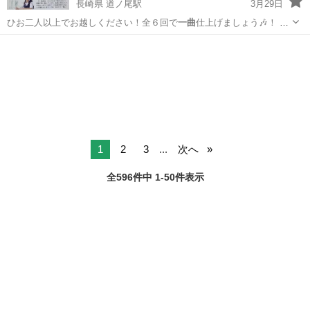
長崎県 道ノ尾駅
3月29日
ひお二人以上でお越しください！全６回で
一曲
仕上げましょう🎶！ ※
中学の英語が難し…
長崎
長崎市
道ノ尾駅
英語
英語教室
1
2
3
...
次へ
全596件中 1-50件表示