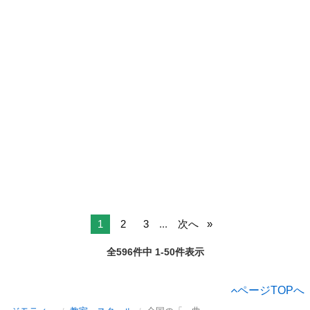
1
2
3
...
次へ
全596件中 1-50件表示
ページTOPへ