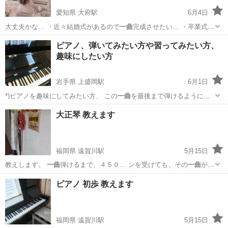
愛知県 大府駅
6月4日
大丈夫かな… ・近々結婚式があるので
一曲
完成させたい… ・卒業式ま
でに伴奏を弾…
愛知
大府市
大府駅
ピアノ
レッスン
ピアノ、弾いてみたい方や習ってみたい方、
趣味にしたい方
岩手県 上盛岡駅
6月1日
*)ピアノを趣味にしてみたい方、 この
一曲
を最後まで弾けるようにな
りたい、 合唱…
岩手
盛岡市
上盛岡駅
ピアノ
趣味
大正琴 教えます
福岡県 遠賀川駅
5月15日
教えします。
一曲
弾けるまで、４５０… ンを受けても、その
一曲
が弾
けないときは、… 方法ですから、
一曲
覚えると、２曲目、… どはし
福岡
遠賀郡
遠賀川駅
音楽
レッスン
ピアノ 初歩 教えます
ません。♥️
一曲
弾けるようになる …
福岡県 遠賀川駅
5月15日