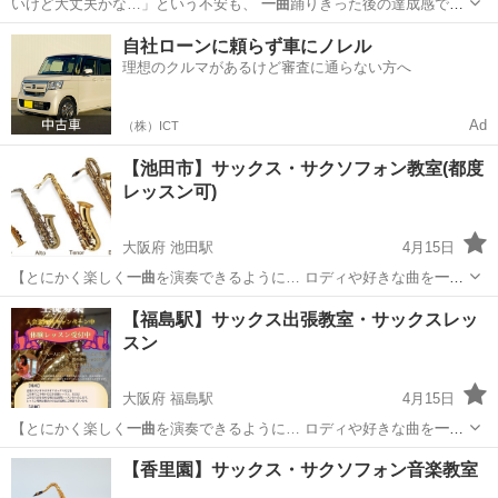
いけど大丈夫かな…」という不安も、
一曲
踊りきった後の達成感で吹
き飛ぶはず。 …
大阪
東大阪市
布施駅
ヒップホップ
POP
自社ローンに頼らず車にノレル
理想のクルマがあるけど審査に通らない方へ
Ad
（株）ICT
【池田市】サックス・サクソフォン教室(都度
レッスン可)
大阪府 池田駅
4月15日
【とにかく楽しく
一曲
を演奏できるように… ロディや好きな曲を
一曲
でも吹けるようにし…
大阪
池田市
池田駅
サックス
レッスン
【福島駅】サックス出張教室・サックスレッ
スン
大阪府 福島駅
4月15日
【とにかく楽しく
一曲
を演奏できるように… ロディや好きな曲を
一曲
でも吹けるようにし…
大阪
大阪市
福島駅
音楽
レッスン
【香里園】サックス・サクソフォン音楽教室