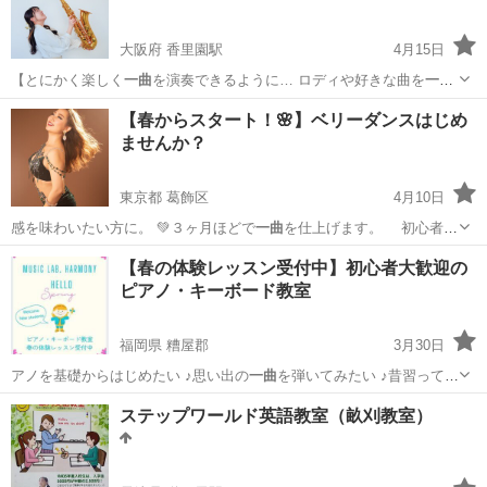
大阪府 香里園駅
4月15日
【とにかく楽しく
一曲
を演奏できるように… ロディや好きな曲を
一曲
でも吹けるようにし…
大阪
寝屋川市
香里園駅
サックス
レッスン
【春からスタート！🌸】ベリーダンスはじめ
ませんか？
東京都 葛飾区
4月10日
感を味わいたい方に。 💚３ヶ月ほどで
一曲
を仕上げます。 初心者の
方は基礎ク…
東京
葛飾区
ダンス
振付
【春の体験レッスン受付中】初心者大歓迎の
ピアノ・キーボード教室
福岡県 糟屋郡
3月30日
アノを基礎からはじめたい ♪思い出の
一曲
を弾いてみたい ♪昔習ってい
たが、も…
福岡
糟屋郡
ピアノ
キーボード
ステップワールド英語教室（畝刈教室）