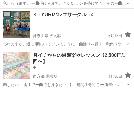
覚えられます。
一曲
弾けるまで、４５０… ンを受けても、その
一曲
が
弾けないときは、… 方法ですから、
一曲
覚えると、２曲目、… どは
福岡
遠賀郡
遠賀川駅
ピアノ
レッスン
♬♪ YURIバレエサークル ♪♫
しません。♥️
一曲
弾けるようになる …
神奈川県 矢向駅
5月13日
われますが、週に1回のレッスンで、年に
一曲
踊りを覚え、秋祭りやク
リスマス会、おさ…
神奈川
横浜市
矢向駅
バレエ
サークル
月イチからの鍵盤楽器レッスン【2,500円/1
回〜】
東京都 調布駅
4月30日
奏したい ・両手で
一曲
でも弾きたい 【… 時間/1時間 ②
一曲
集中レッ
スン お好…
東京
調布市
調布駅
ピアノ
JAZZ