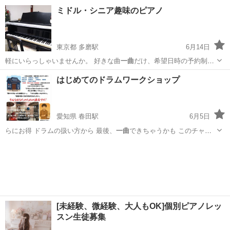
仕上げだけのご…
東京
世田谷区
駒沢大学駅
ピアノ
ピアノレッスン
ミドル・シニア趣味のピアノ
東京都 多磨駅
6月14日
軽にいらっしゃいませんか。 好きな曲
一曲
だけ、希望日時の予約制な
ら等、色々なご…
東京
府中市
多磨駅
ピアノ
ミドル
はじめてのドラムワークショップ
愛知県 春田駅
6月5日
らにお得 ドラムの扱い方から 最後、
一曲
できちゃうかも このチャン
スをお見逃…
愛知
名古屋市
春田駅
ドラム
手ぶら
[未経験、微経験、大人もOK]個別ピアノレッ
スン生徒募集