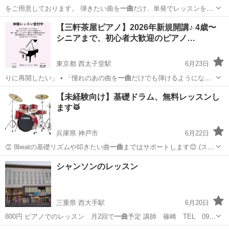
をご用意しております。 弾きたい曲を
一曲
だけ、単発でレッスンを受
けたいという方…
東京
新宿区
大久保駅
ピアノ
打楽器
【三軒茶屋ピアノ】2026年新規開講♪ 4歳〜
シニアまで、初心者大歓迎のピアノ…
東京都 西太子堂駅
6月23日
りに再開したい」 • 「憧れのあの曲を
一曲
だけでも弾けるようになり
たい」 • 「…
東京
世田谷区
西太子堂駅
ピアノ
シニア
【未経験向け】基礎ドラム、無料レッスンし
ます🥁
兵庫県 神戸市
6月22日
👏 8beatの基礎リズムや叩きたい曲
一曲
まではサポートします😊 (スタ
ジオレン…
兵庫
神戸市
ドラム
軽音
シャンソンのレッスン
三重県 西大手駅
6月20日
800円 ピアノでのレッスン 月2回で
一曲
予定 講師 篠崎 TEL 090-
11…