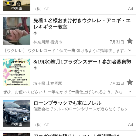
Ad
（株）ICT
先着１名様おまけ付きウクレレ・アコギ・エ
レキギター教室
神奈川県 横浜市
7月31日
【ウクレレ】 ウクレレコード４個で
一曲
弾けるように指導致します
【…
神奈川
横浜市
ウクレレ
8/19(水)🌺月1フラダンスデー！参加者募集🌺
埼玉県 上福岡駅
7月31日
ぜひ、お使いください！ 一年をかけて
一曲
仕上げられるよう、みなさ
ん いらっしゃ…
埼玉
ふじみ野市
上福岡駅
フラダンス
サークル
ローンブラックでも車にノレル
信販会社でクルマのローンやリースが通らなくてもクル
マをご利用いただけるサービスがあります！
Ad
（株）ICT