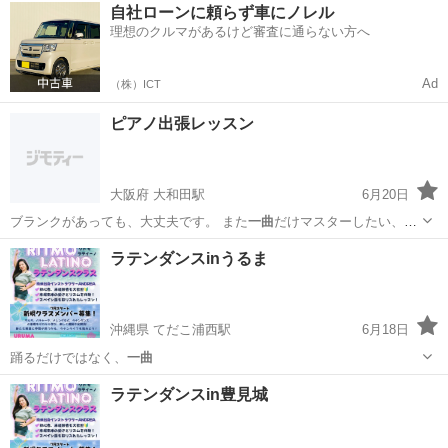
三重
伊賀市
西大手駅
ボーカル
シャンソン
自社ローンに頼らず車にノレル
理想のクルマがあるけど審査に通らない方へ
Ad
（株）ICT
ピアノ出張レッスン
大阪府 大和田駅
6月20日
ブランクがあっても、大丈夫です。 また
一曲
だけマスターしたい、音
楽会で伴奏がした…
大阪
門真市
大和田駅
ピアノ
電子ピアノ
ラテンダンスinうるま
沖縄県 てだこ浦西駅
6月18日
踊るだけではなく、
一曲
沖縄
豊見城市
てだこ浦西駅
ラテンダンス
ラテン
ラテンダンスin豊見城