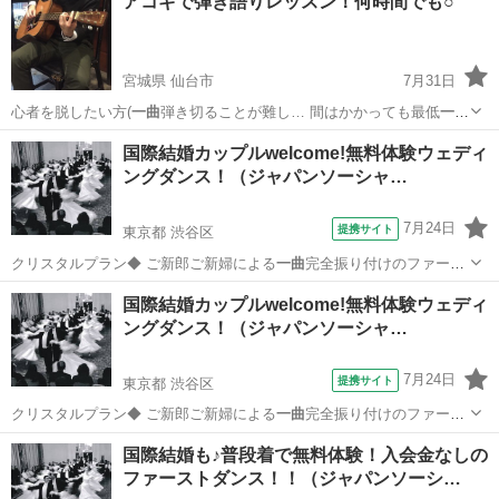
アコギで弾き語りレッスン！何時間でも○
宮城県 仙台市
7月31日
心者を脱したい方(
一曲
弾き切ることが難し… 間はかかっても最低
一曲
は弾けるようになる…
宮城
仙台市
ギター
弾き語り
国際結婚カップルwelcome!無料体験ウェディ
ングダンス！（ジャパンソーシャ…
7月24日
提携サイト
東京都 渋谷区
クリスタルプラン◆ ご新郎ご新婦による
一曲
完全振り付けのファース
トダンス 全6回…
東京
渋谷区
その他
国際結婚カップルwelcome!無料体験ウェディ
ングダンス！（ジャパンソーシャ…
7月24日
提携サイト
東京都 渋谷区
クリスタルプラン◆ ご新郎ご新婦による
一曲
完全振り付けのファース
トダンス 全6回…
東京
渋谷区
その他
国際結婚も♪普段着で無料体験！入会金なしの
ファーストダンス！！（ジャパンソーシ…