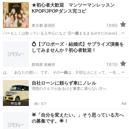
ませんか？ …
群馬
佐波郡
北藤岡駅
ピアノ
一曲
★初心者大歓迎 マンツーマンレッスン
KPOP/JPOPダンス完コピ
東京都 新宿区
7月8日
バーもしくは歌っている人中心になど ⑤
一曲
まるまるorサビのみor1番
のみ等の振…
東京
新宿区
ダンス
kpop
💍【プロポーズ・結婚式】サプライズ演奏を
してみませんか？初心者歓迎！
群馬県 前橋市
7月7日
は、「あなたの想い」です。 その
一曲
は、大切な人にとって、一生忘
れられない…
群馬
前橋市
サックス
レッスン
自社ローンに頼らず車にノレル
理想のクルマがあるけど審査に通らない方へ
Ad
（株）ICT
🌟「自分を変えたい。」そう思っている方へ
の募集です。🌟！