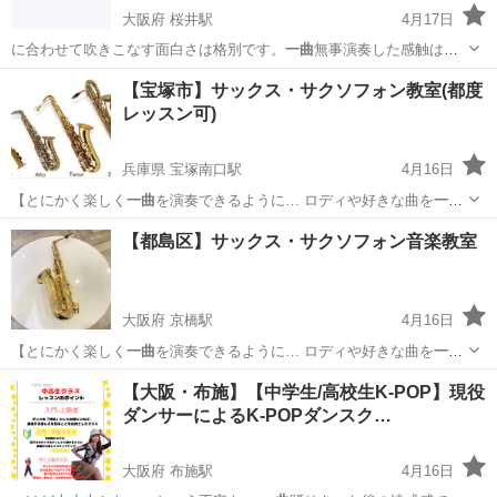
大阪府 桜井駅
4月17日
に合わせて吹きこなす面白さは格別です。
一曲
無事演奏した感触は素
晴らしいです。 …
大阪
箕面市
桜井駅
その他
龍笛
【宝塚市】サックス・サクソフォン教室(都度
レッスン可)
兵庫県 宝塚南口駅
4月16日
【とにかく楽しく
一曲
を演奏できるように… ロディや好きな曲を
一曲
でも吹けるようにし…
兵庫
宝塚市
宝塚南口駅
サックス
レッスン
【都島区】サックス・サクソフォン音楽教室
大阪府 京橋駅
4月16日
【とにかく楽しく
一曲
を演奏できるように… ロディや好きな曲を
一曲
でも吹けるようにし…
大阪
大阪市
京橋駅
サックス
レッスン
【大阪・布施】【中学生/高校生K-POP】現役
ダンサーによるK-POPダンスク…
大阪府 布施駅
4月16日