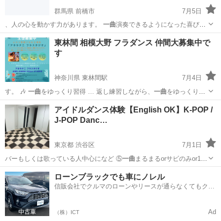
群馬県 前橋市
7月5日
、人の心を動かす力があります。
一曲
演奏できるようになった喜び。
仲…
群馬
前橋市
家庭教師
レッスン
東林間 相模大野 フラダンス 仲間大募集中で
す
神奈川県 東林間駅
7月4日
す。 🎶
一曲
をゆっくり習得 … 返し練習しながら、
一曲
をゆっくり時
間をか…
神奈川
相模原市
東林間駅
フラダンス
一曲
アイドルダンス体験【English OK】K-POP /
J-POP Danc…
東京都 渋谷区
7月1日
バーもしくは歌っている人中心になど ⑤
一曲
まるまるorサビのみor1番
のみ等の振…
東京
渋谷区
その他
POP
ローンブラックでも車にノレル
信販会社でクルマのローンやリースが通らなくてもクル
マをご利用いただけるサービスがあります！
Ad
（株）ICT