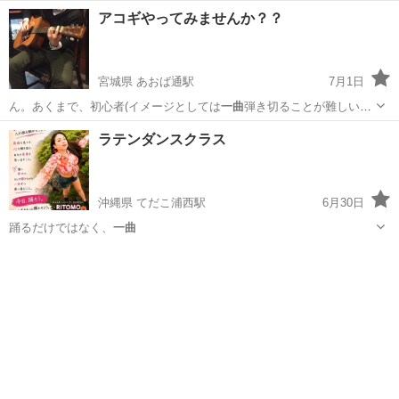
アコギやってみませんか？？
宮城県 あおば通駅
7月1日
ん。あくまで、初心者(イメージとしては
一曲
弾き切ることが難しい方)
が対象です。 …
宮城
仙台市
あおば通駅
ギター
弾き語り
ラテンダンスクラス
沖縄県 てだこ浦西駅
6月30日
踊るだけではなく、
一曲
沖縄
豊見城市
てだこ浦西駅
ラテンダンス
ラテン