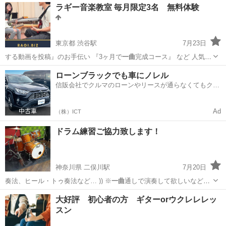
東京
渋谷区
社交ダンス
ラギー音楽教室 毎月限定3名 無料体験
東京都 渋谷駅
7月23日
する動画を投稿』のお手伝い 『3ヶ月で
一曲
完成コース』 など 人気の
コースもあり…
東京
渋谷区
渋谷駅
ギター
音楽教室
ローンブラックでも車にノレル
信販会社でクルマのローンやリースが通らなくてもクル
マをご利用いただけるサービスがあります！
Ad
（株）ICT
ドラム練習ご協力致します！
神奈川県 二俣川駅
7月20日
奏法、ヒール・トゥ奏法など… )) ※
一曲
通しで演奏して欲しいなどの
ご要望の方は…
神奈川
横浜市
二俣川駅
ドラム
相鉄線
大好評 初心者の方 ギターorウクレレレッ
スン