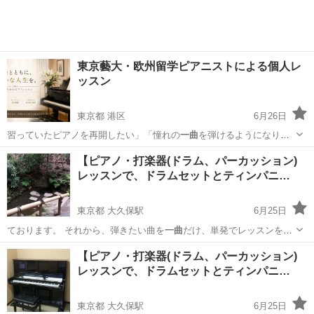
東京藝大・欧州留学ピアニストによる個人レ
ッスン
東京都 港区
6月26日
習っていたピアノを再開したい」「憧れの
一曲
を弾けるようになりた
い」「趣味でも本格…
東京
港区
ピアノ
ピアニスト
【ピアノ・打楽器(ドラム、パーカッション)
レッスンで、ドラムセットとティンパニ…
東京都 大久保駅
6月25日
ております。 それから、弾きたい曲を
一曲
だけ、単発でレッスンを受
けたいという方…
東京
新宿区
大久保駅
ピアノ
打楽器
【ピアノ・打楽器(ドラム、パーカッション)
レッスンで、ドラムセットとティンパニ…
東京都 大久保駅
6月25日