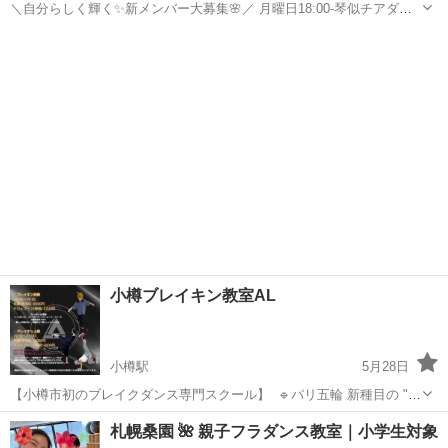
＼自分らしく輝く✨️新メンバー大募集🌸／ 月曜日18:00-琴似チアダン
ス 水曜日18:00-月寒チアダンス 琴似クラスは、 現在は、幼児から中学
北海道
札幌市
琴似駅
その他
チアダンス
生まで幅広いメンバーで活動中！ 一人ひとりのレベルや、やりた...
小樽ブレイキン教室AL
小樽駅
5月28日
【小樽市初のブレイクダンス専門スクール】 ⁡ 🔹パリ五輪 新種目の "ブ
レイキン" が小樽で習えます！ 🔹初心者大歓迎！怪我なく丁寧に！ 🔹
北海道
小樽市
小樽駅
ブレイクダンス
Instagram
札幌桑園 🌺 親子フラダンス教室｜小学生対象
世界大会出場経験のある現役BBOYが指導！ ⁡ 📍小樽市総合体育館 ...