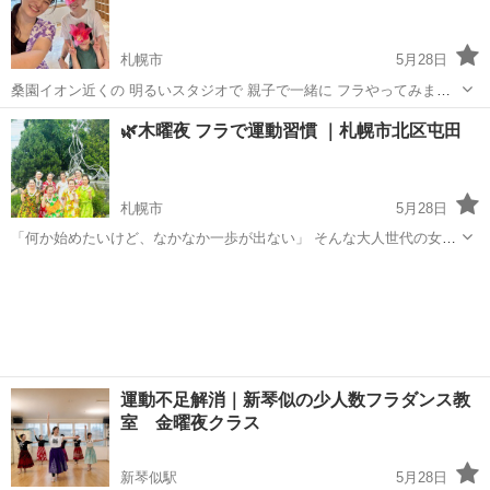
札幌市
5月28日
桑園イオン近くの 明るいスタジオで 親子で一緒に フラやってみませ
んか？ 札幌のフラ（フラダンス）教室 フラハーラウ ハウオリです🌈
北海道
札幌市
ダンス
親子
🌿木曜夜 フラで運動習慣 ｜札幌市北区屯田
親子クラスでは、ハワイの音楽に合わせながら、 親子で楽しくフラを
楽しめま...
札幌市
5月28日
「何か始めたいけど、なかなか一歩が出ない」 そんな大人世代の女性
のための フラ（フラダンス）教室です🌺 運動不足も気になるし 何か
北海道
札幌市
ダンス
フラ
始めてみたいけど 何が合うかわからない そんな方に楽しく運動習慣を
...
運動不足解消｜新琴似の少人数フラダンス教
室 金曜夜クラス
新琴似駅
5月28日