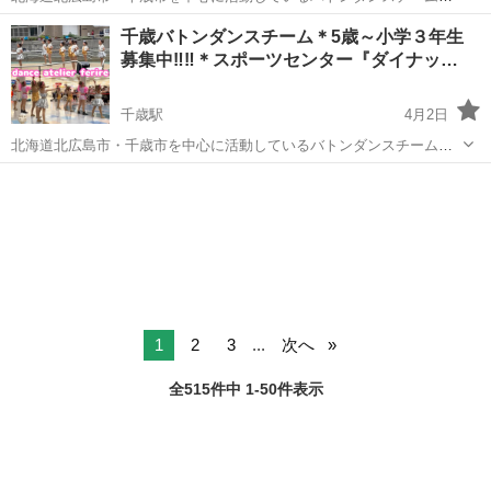
『ダンスアトリエフェリール』です。 新メンバー募集中♪体験（500
北海道
北広島市
北広島駅
その他
バトン
千歳バトンダンスチーム＊5歳～小学３年生
円/1回）など、詳細はお気軽にお問い合わせください。 ＊クラス詳細
募集中‼‼＊スポーツセンター『ダイナッ…
＊ ・北広島クラス ...
千歳駅
4月2日
北海道北広島市・千歳市を中心に活動しているバトンダンスチーム
『ダンスアトリエフェリール』です。 新メンバー募集中♪体験（500
北海道
千歳市
千歳駅
その他
バトン
円/1回）など、詳細はお気軽にお問い合わせください。 ＊クラス詳細
＊ ・千歳クラス ...
1
2
3
...
次へ
全515件中 1-50件表示