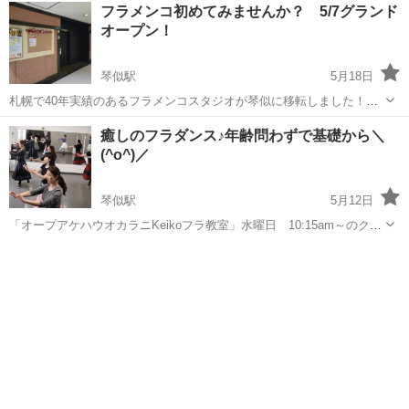
北海道
北広島市
北広島駅
ダンス
フラメンコ初めてみませんか？ 5/7グランド
り バトンの技練習、そして音楽に合わせて楽しくダンス♪ 習い事デビ
オープン！
ューの子や...
琴似駅
5月18日
札幌で40年実績のあるフラメンコスタジオが琴似に移転しました！新
しいスタジオで楽しい仲間とスペインの風に触れてみませんか？ 6/30
北海道
札幌市
琴似駅
フラメンコ
スタジオ
癒しのフラダンス♪年齢問わずで基礎から＼
まで入会キャンペーン中！ 無料の見学・体験即日入会(入会金5,000円)
(^o^)／
で、更にレッスン2...
琴似駅
5月12日
「オープアケハウオカラニKeikoフラ教室」水曜日 10:15am～のクラ
スです。 ハワイ直輸入の本格的なフラダンスを基礎から楽しみません
北海道
札幌市
琴似駅
フラダンス
ハワイ島
か(^^)♪ 無料体験レッスン・見学も受付中です！ 講師は、ハワイ島...