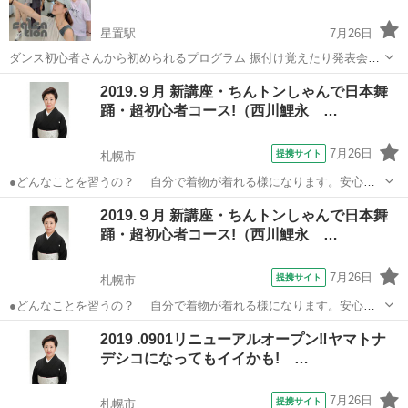
星置駅
7月26日
ダンス初心者さんから初められるプログラム 振付け覚えたり発表会も
ない ダンスだけどフィットネス🔥 ただ楽しく動いて汗をかこう❢ ゆ
北海道
札幌市
星置駅
その他
SALSATION
2019.９月 新講座・ちんトンしゃんで日本舞
るい雰囲気のLessonだけど体幹強化・姿勢改善、代謝や柔軟性アップ
踊・超初心者コース!（西川鯉永 …
に効果的なプログラムです...
7月26日
提携サイト
札幌市
●どんなことを習うの？ 自分で着物が着れる様になります。安心で
す。 ３分の邦楽曲にあわせて 講師とマンツーマンでお稽古しま
北海道
札幌市
その他
2019.９月 新講座・ちんトンしゃんで日本舞
す。 歩き方、立ち方、お扇子の使い方を学びながら、 日本舞踊を
踊・超初心者コース!（西川鯉永 …
踊ります。 もちろん礼儀作法...
7月26日
提携サイト
札幌市
●どんなことを習うの？ 自分で着物が着れる様になります。安心で
す。 ３分の邦楽曲にあわせて 講師とマンツーマンでお稽古しま
北海道
札幌市
その他
2019 .0901リニューアルオープン‼ヤマトナ
す。 歩き方、立ち方、お扇子の使い方を学びながら、 日本舞踊を
デシコになってもイイかも! …
踊ります。 もちろん礼儀作法...
7月26日
提携サイト
札幌市