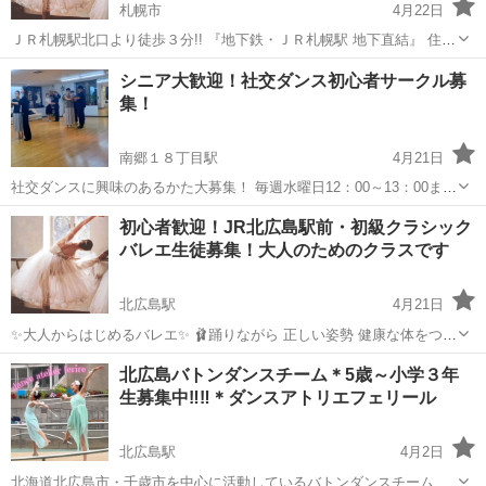
札幌市
4月22日
ＪＲ札幌駅北口より徒歩３分!! 『地下鉄・ＪＲ札幌駅 地下直結』 住
所:札幌市中央区北８西３札幌エルプラザ内３階 ［諸事情により場所や
北海道
札幌市
バレエ
クラシックバレエ
シニア大歓迎！社交ダンス初心者サークル募
日時が変わる場合もございます。公式ホームページにてご確認の上ご
集！
予約ください。］ ...
南郷１８丁目駅
4月21日
社交ダンスに興味のあるかた大募集！ 毎週水曜日12：00～13：00まで
初心者コースをやっています！ シニアの方でも安心して参加していた
北海道
札幌市
南郷１８丁目駅
社交ダンス
シニア
初心者歓迎！JR北広島駅前・初級クラシック
だけます！ これから何か始めたい、社交ダンスにチャレンジしてみた
バレエ生徒募集！大人のためのクラスです
いという方はぜひ ...
北広島駅
4月21日
✨大人からはじめるバレエ✨ 🩰踊りながら 正しい姿勢 健康な体をつく
りませんか 初めての方丁寧に指導いたします バレエはいつからでも
北海道
北広島市
北広島駅
バレエ
クラシックバレエ
北広島バトンダンスチーム＊5歳～小学３年
道具が無くても始められます 体験レッスン１回１,０００円 ま...
生募集中‼‼＊ダンスアトリエフェリール
北広島駅
4月2日
北海道北広島市・千歳市を中心に活動しているバトンダンスチーム