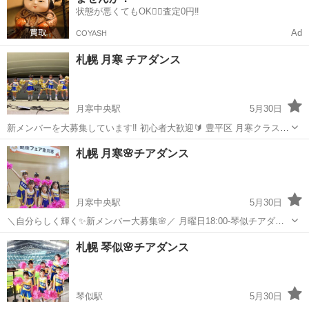
状態が悪くてもOK🙆‍♀️査定0円‼️
Ad
COYASH
札幌 月寒 チアダンス
月寒中央駅
5月30日
新メンバーを大募集しています‼️ 初心者大歓迎🔰 豊平区 月寒クラス
(水)18:00～19:00 現在、 5歳～小学生が元気に楽しく活動しています！
北海道
札幌市
月寒中央駅
その他
月寒
札幌 月寒🌸チアダンス
少人数制で基礎からしっかりと 一人一人に合わせなが...
月寒中央駅
5月30日
＼自分らしく輝く✨️新メンバー大募集🌸／ 月曜日18:00-琴似チアダン
ス 水曜日18:00-月寒チアダンス 月寒クラスは 現在は、幼児から小学生
北海道
札幌市
月寒中央駅
その他
チアダンス
札幌 琴似🌸チアダンス
のメンバーで活動中！ 少人数制なので一人ひとりのレベルや...
琴似駅
5月30日