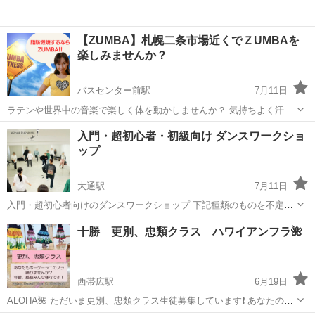
【ZUMBA】札幌二条市場近くでＺUMBAを
楽しみませんか？
バスセンター前駅
7月11日
ラテンや世界中の音楽で楽しく体を動かしませんか？ 気持ちよく汗が
かけて代謝アップやスタイルアップにもとてもいいフィットネスで
北海道
札幌市
バスセンター前駅
ズンバ
ZUMBA
入門・超初心者・初級向け ダンスワークショ
す。 「ダンスをやったことのないけどやってみたい」という方もぜひ
ップ
お待ちしております♪ 初め...
大通駅
7月11日
入門・超初心者向けのダンスワークショップ 下記種類のものを不定期
で行っております♪ ■ヒップホップ&ロッキング（入門・超初心者） ■
北海道
札幌市
大通駅
ヒップホップ
SnowMan
十勝 更別、忠類クラス ハワイアンフラ🌺
ヒップホップ&ロッキング（初級） ■SnowManの曲を使ってヒップホ
ッ...
西帯広駅
6月19日
ALOHA🌺 ただいま更別、忠類クラス生徒募集しています❗ あなたの住
む街でハワイアンフラ始めませんか❓ 体験希望の方ぜひご連絡くださ