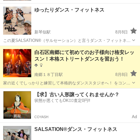
ゆったりダンス・フィットネス
新琴似駅
8月8日
この夏SALSATION®（サルセーション）と言うダンス・フィットネス
に挑戦してみませんか？ 明るく涼しいスタジオで音楽を感じて、楽し
北海道
札幌市
新琴似駅
その他
SALSATION
白石区南郷にて初めてのお子様向け格安レッ
くワイワイ皆さんと身体を動かしています♪ ダンス未経験者さんから
スン！本格ストリートダンスを習おう！
楽しめるプログラム🔥3か...
南郷１８丁目駅
8月8日
家の近くでしっかりと練習して本格的なダンススタジオへ！ をコンセ
プトにしたダンス未経験の子どもたちのためのダンススクールです 月
北海道
札幌市
南郷１８丁目駅
ヒップホップ
【求】古い人形譲ってくれませんか？
謝はたったの4,000円！ ぜひ習いに来てください 体験はジモテ...
状態が悪くてもOK🙆‍♀️査定0円‼️
ストリートダンス
Ad
COYASH
SALSATION®ダンス・フィットネス