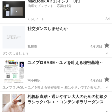
MacBook Air 13インチ 0円
抽選でプレゼント！応募は1分
Ad
くらしノート
社交ダンスしませんか
札幌市
4月30日
ダンスしましょう
北海道
札幌市
社交ダンス
ユメプロBASE～ユメを叶える秘密基地～
南小樽駅
4月25日
ユメプロBASE～ユメを叶える秘密基地～ 箱は小さいですがみなさん
のユメを叶えられる秘密基地として2026年3月1日にオープンいたしま
北海道
小樽市
南小樽駅
ジャズダンス
BASE
札幌駅直結・通いやすい大人のための初級ク
した。 まったくの初心者からちょっと踊れる方までやさしく丁寧に、
ラシックバレエ・コンテンポラリーダンス…
そして面白くダンス...