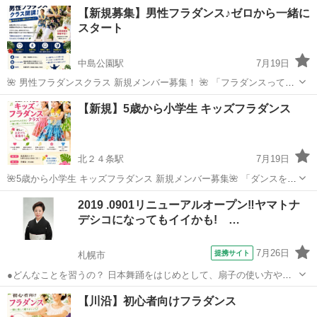
ンスの歌詞を通して心で感じたものを そのまま体で表現し、ダンスす
北海道
札幌市
フラダンス
【新規募集】男性フラダンス♪ゼロから一緒に
る事で励まされ、 心がいつも希望で満ちている事ができたらという コ
スタート
ンセプトの元、前向きに...
中島公園駅
7月19日
🌺 男性フラダンスクラス 新規メンバー募集！ 🌺 「フラダンスって女
性のイメージ…」 そう思っていませんか？😊 実はフラダンスは、男性
北海道
札幌市
中島公園駅
フラダンス
フラ
【新規】5歳から小学生 キッズフラダンス
の力強さやしなやかさも魅力のダンス。 年齢や経験は問いません。 こ
のクラスは、こ...
北２４条駅
7月19日
🌺5歳から小学生 キッズフラダンス 新規メンバー募集🌺 「ダンスを習
ってみたい！」 「体を動かすことが好き！」 「新しいことにチャレン
北海道
札幌市
北２４条駅
フラダンス
フラ
2019 .0901リニューアルオープン‼ヤマトナ
ジしてみたい！」 そんなお子さまを募集しています😊 このクラスはこ
デシコになってもイイかも! …
れからスタート...
7月26日
提携サイト
札幌市
●どんなことを習うの？ 日本舞踊をはじめとして、扇子の使い方や着
物の着付けなどをお稽古します。 もちろん礼儀作法も自然に身につい
北海道
札幌市
その他
【川沿】初心者向けフラダンス
ていきます。 お一人おひとり、講師と1対1のお稽古ですので きめ細か