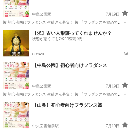
なことまでしっかり身につけ...
中島公園駅
7月19日
🌺 初心者向けフラダンス 生徒さん募集！ 🌺 「フラダンスを始めてみ
たい！」 「運動は苦手だけど、何か新しいことを始めてみたい！」 そ
北海道
札幌市
中島公園駅
フラダンス
初心者
【求】古い人形譲ってくれませんか？
んな方にぴったりの教室です😊 フローフラ教室は、参加される方の多
状態が悪くてもOK🙆‍♀️査定0円‼️
くが未経験からのス...
Ad
COYASH
【中島公園】初心者向けフラダンス
中島公園駅
7月19日
🌺 初心者向けフラダンス 生徒さん募集！ 🌺 「フラダンスを始めてみ
たい！」 「運動は苦手だけど、何か新しいことを始めてみたい！」 そ
北海道
札幌市
中島公園駅
フラダンス
ハワイ
【山鼻】初心者向けフラダンス🌺
んな方にぴったりの教室です😊 フローフラ教室は、参加される方の多
くが未経験からのス...
中央図書館前駅
7月19日