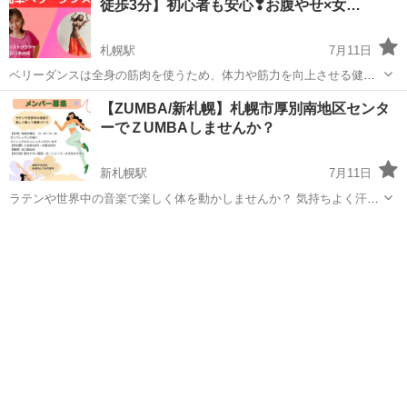
徒歩3分】初心者も安心❣お腹やせ×女…
札幌駅
7月11日
ベリーダンスは全身の筋肉を使うため、体力や筋力を向上させる健康
的な運動です。 ヒップムーブや腹筋の使い方など、特定の筋肉群を使
北海道
札幌市
札幌駅
ベリーダンス
筋肉
【ZUMBA/新札幌】札幌市厚別南地区センタ
ってしなやかに動いていきます。 踊りのリズムに合わせて動くことで
ーでＺUMBAしませんか？
有酸素運動も促進され、 心肺...
新札幌駅
7月11日
ラテンや世界中の音楽で楽しく体を動かしませんか？ 気持ちよく汗が
かけて代謝アップやスタイルアップにもとてもいいフィットネスで
北海道
札幌市
新札幌駅
ズンバ
ZUMBA
す。 「ダンスをやったことのないけどやってみたい」という方もぜひ
お待ちしております♪ 初め...