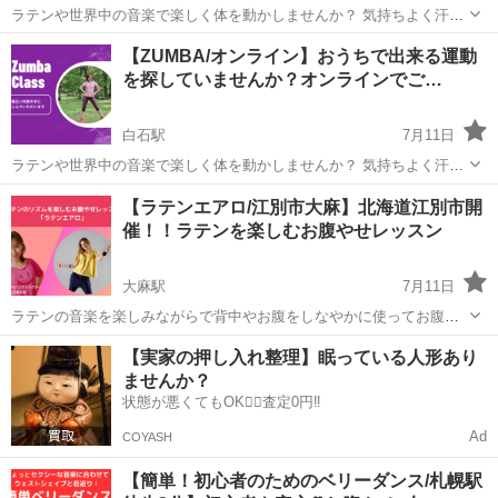
ラテンや世界中の音楽で楽しく体を動かしませんか？ 気持ちよく汗が
かけて代謝アップやスタイルアップにもとてもいいフィットネスで
北海道
札幌市
白石駅
ズンバ
ZUMBA
【ZUMBA/オンライン】おうちで出来る運動
す。 「ダンスをやったことのないけどやってみたい」という方もぜひ
を探していませんか？オンラインでご…
お待ちしております♪ 初め...
白石駅
7月11日
ラテンや世界中の音楽で楽しく体を動かしませんか？ 気持ちよく汗が
かけて代謝アップやスタイルアップにもとてもいいフィットネスで
北海道
札幌市
白石駅
ズンバ
ZUMBA
【ラテンエアロ/江別市大麻】北海道江別市開
す。 「ダンスをやったことのないけどやってみたい」という方もぜひ
催！！ラテンを楽しむお腹やせレッスン
お待ちしております♪ 初め...
大麻駅
7月11日
ラテンの音楽を楽しみながらで背中やお腹をしなやかに使ってお腹の
くびれも作っちゃいましょう！！ 簡単な動きでしっかり汗がかける嬉
北海道
江別市
大麻駅
ラテンダンス
ラテン
【実家の押し入れ整理】眠っている人形あり
しい運動です！ ・あまり踊りが得意じゃないけど踊ってみたい方。 ・
ませんか？
普段動くエクササイ...
状態が悪くてもOK🙆‍♀️査定0円‼️
Ad
COYASH
【簡単！初心者のためのベリーダンス/札幌駅