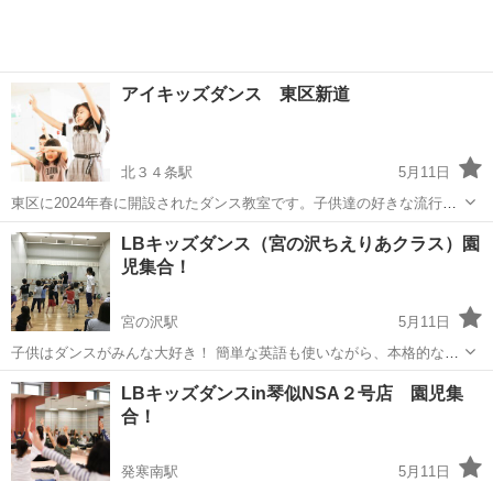
アイキッズダンス 東区新道
北３４条駅
5月11日
東区に2024年春に開設されたダンス教室です。子供達の好きな流行り
の曲で楽しく踊っています。ダンスのジャンルはJAZZ・POPS・
北海道
札幌市
北３４条駅
その他
JAZZ
LBキッズダンス（宮の沢ちえりあクラス）園
FUNKです。年齢によりクラス分けしているので、レベルに合わせてレ
児集合！
ッスン受けることができます。...
宮の沢駅
5月11日
子供はダンスがみんな大好き！ 簡単な英語も使いながら、本格的なダ
ンスを踊ります。 特に、園児の歳の運動はその後のスポーツ人生を大
北海道
札幌市
宮の沢駅
ジャズダンス
クラス
LBキッズダンスin琴似NSA２号店 園児集
きく変えます。 全ての運動機能やスポーツの基本がすべて詰まってい
合！
るダンス。 この時期...
発寒南駅
5月11日