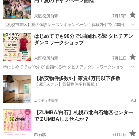
円！夏のキャンペーン開催
ンセプトの元、前向きに...
東区役所前駅
7月15日
【札幌市東区】夏の体験レッスンキャンペーン！体験2回で2,200円｜
ベリーダンス初心者歓迎 ベリーダンススタジオ ジャスミンでは、
北海道
札幌市
東区役所前駅
ベリーダンス
ジャスミン
はじめてでも90分で1曲踊れる🌺 タヒチアン
2026年7月20日〜8月30日まで、夏の体験レッスンキャンペーンを開催
ダンスワークショップ
します。 初めての...
東区役所前駅
7月11日
🌺はじめてでも90分で1曲踊れる🌺 タヒチアンダンスワークショップ
を開催します✨ 「未経験だけど挑戦してみたい」 「楽しく体を動かし
北海道
札幌市
東区役所前駅
タヒチアンダンス
【格安物件多数✨】家賃4万円以下多数
てリフレッシュしたい」 「新しい趣味を見つけたい」 そんな方にもぴ
【保証人ナシ】賃貸物件多数掲載！
ったりのワー...
Ad
ニフティ不動産
【ZUMBA/白石】札幌市北白石地区センター
でＺUMBAしませんか？
白石駅
7月11日