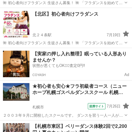
🌺 初心者向けフラダンス 生徒さん募集！ 🌺 「フラダンスを始めてみ
たい！」 「運動は苦手だけど、何か新しいことを始めてみたい！」 そ
北海道
札幌市
中央図書館前駅
フラダンス
ハワイ
【北区】初心者向けフラダンス
んな方にぴったりの教室です😊 フローフラ教室は、参加される方の多
くが未経験からのス...
北２４条駅
7月19日
🌺 初心者向けフラダンス 生徒さん募集！ 🌺 「フラダンスを始めてみ
たい！」 「運動は苦手だけど、何か新しいことを始めてみたい！」 そ
北海道
札幌市
北２４条駅
フラダンス
ハワイ
【実家の押し入れ整理】眠っている人形あり
んな方にぴったりの教室です😊 フローフラ教室は、参加される方の多
ませんか？
くが未経験からのス...
状態が悪くてもOK🙆‍♀️査定0円‼️
Ad
COYASH
★初心者も安心★フラ初級者コース（ニュー
ホープ札幌ゴスペルダンススクール 札幌…
7月26日
提携サイト
札幌市
２００３年９月に開校したスクールです。 ダンスを習う一人一人がダ
ンスの歌詞を通して心で感じたものを そのまま体で表現し、ダンスす
北海道
札幌市
フラダンス
【札幌市東区】ベリーダンス体験2回で2,200
る事で励まされ、 心がいつも希望で満ちている事ができたらという コ