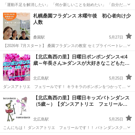
「運動不足を解消したい」 「何か新しいことを始めたい」 「自分だけ
に集中する時間がほしい」 そんな女性のための フラ（フラダンス）
北海道
札幌市
新琴似駅
ダンス
クラス
札幌桑園フラダンス 木曜午後 初心者向け少
アドバンスクラスです🌺 基礎を大切にしながら しっかり体を動かしま
人数
す...
桑園駅
5月27日
【2026年 7月スタート】 桑園フラダンスの教室 セミプライベートレッ
スン ✨毎週木曜日 13:30〜14:30 ✨JR桑園駅徒歩3分 totonowell.studio
北海道
札幌市
桑園駅
ダンス
フラ
【北広島西の里】日曜日ポンポンダンス≪4
✨月1回からOKのフラ教室 ...
歳～年長さん≫ダンスが大好きなこどもた…
北広島駅
5月25日
ダンスアトリエ フェリールです！ キラキラのポンポンをつかって、
みんなでたのしくおどろう♪ 少人数レッスンで、ダンスのほかスキッ
北海道
北広島市
北広島駅
ダンス
リール
【北広島西の里】日曜日キッズバトンダンス
プなども丁寧に練習していきます。 初心者さん、習い事デビュー、 そ
（5歳～）【ダンスアトリエ フェリール…
して、夢中になれる...
北広島駅
5月25日
こんにちは！ ダンスアトリエ フェリールです！！ バトンダンスクラ
スのレッスンでは、、、 ウォーミングアップの体操＆柔軟からはじま