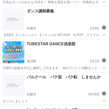
子供はダンスがみんな大好き！ 簡単な英語を使いつつ、本格的なダン
スを踊ります。 特に、園児の歳の運動はその後のスポーツ人生を大き
北海道
札幌市
発寒南駅
ジャズダンス
Polaris
ダンス講師募集
く変えます。 全ての運動機能やスポーツの基本がすべて詰まっている
ダンス。 この時期に...
札幌市
5月8日
【内容】ダンスレッスン 【ジャンル】HIP-HOP、K-POP、アイドル
【場所】札幌市内 【時期】2026年8月または9月〜 【時間・曜日】応
北海道
札幌市
その他
POP
TUBESTAR DANCE倶楽部
相談 【対象】小学生4年生〜大人 【人数】10名〜20名 【依頼費...
旭川駅
5月2日
TUBEの楽曲を中心に練習して行きます。 旭川でバンド活動をしてい
るTHE TUBESTARのライブで一緒に踊る事も可能です♪ 基本的にはシ
北海道
旭川市
旭川駅
その他
DANCE
パルクール バク宙 バク転 しませんか
ーズン・イン・ザ・サン／ガラスのメモリーズ／あー夏休み／Only
you君と夏の日を...
札幌市
4月30日
ダンスしましょう
北海道
札幌市
ブレイクダンス
バク