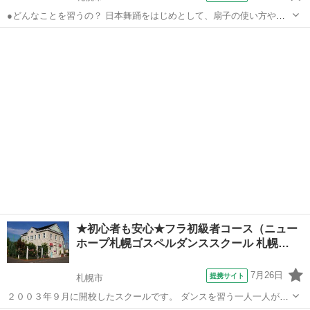
●どんなことを習うの？ 日本舞踊をはじめとして、扇子の使い方や着
物の着付けなどをお稽古します。 もちろん礼儀作法も自然に身につい
北海道
札幌市
その他
ていきます。 お一人おひとり、講師と1対1のお稽古ですので きめ細か
なことまでしっかり身につけ...
★初心者も安心★フラ初級者コース（ニュー
ホープ札幌ゴスペルダンススクール 札幌…
7月26日
提携サイト
札幌市
２００３年９月に開校したスクールです。 ダンスを習う一人一人がダ