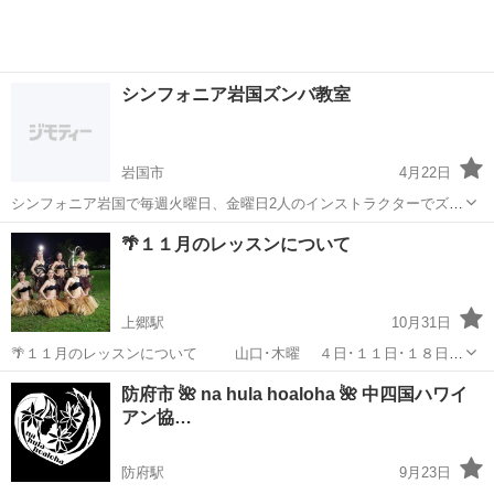
シンフォニア岩国ズンバ教室
岩国市
4月22日
シンフォニア岩国で毎週火曜日、金曜日2人のインストラクターでズン
バ教室をやっています^_^ 生徒さんは現在4〜5名です☺️レッスン場は
山口
岩国市
ズンバ
ラテン
🌴１１月のレッスンについて
広いのでもっとたくさんの方に参加して欲しいです^_^ 初めての方年
齢問わず先ずは無料体験に...
上郷駅
10月31日
🌴１１月のレッスンについて 山口･木曜 ４日･１１日･１８日
山口･金曜 １２日･１９日･２６日 宇部 １２日･１９日･２
山口
山口市
上郷駅
ダンス
レッスン
防府市 🌺 na hula hoaloha 🌺 中四国ハワイ
６日 体験レッスンもお受けしています。 お気軽にお問い合わせ
アン協…
く...
防府駅
9月23日