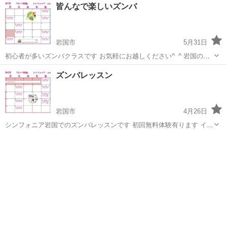
山口
岩国市
ズンバ
クラス
皆んなで楽しいズンバ
曜日、金曜日 （たまに変更が有ります） 18:00〜19:00 お問合せはシ
ンフォニア岩国に...
岩国市
5月31日
初心者が多いズンバクラスです お気軽にお越しください^_^ 岩国のシ
ンフォニアで毎週火曜日金曜日18:00〜19:00（変更がたまに有ります
山口
岩国市
ズンバ
クラス
ズンバレッスン
のでシンフォニアにお尋ねください） これは7月の予定です^_^
岩国市
4月26日
シンフォニア岩国でのズンバレッスンです 初回無料体験有ります イン
ストラクターも生徒さんも未だ初心なのでお気軽に参加してください
山口
岩国市
ズンバ
ズンバレッスン
^_^ ズンバインストラクターのライセンス有ります 又キッズライセン
スも有りますので年齢に関係な...