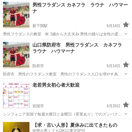
山口
宇部市
草江駅
ダンス
カポエイラ
男性フラダンス カネフラ ラウナ ハウマー
音楽などの様々な要素が合わさったもので、スポーツ、パフォーマン
ナ
ス、学びの場、生き方そのもの...
新下関駅
6月14日
男性フラダンスの教室 🌺 3歳から大丈夫👍 男性の踊りは女性の柔ら
かい踊りとは違い 力強く踊ります🌴 日頃の運動不足解消 足腰の鍛錬
山口
下関市
新下関駅
フラダンス
男性
山口県防府市 男性フラダンス カネフラ
にどうでしょうか？ 下関菊川ベルチャン体育館 毎月第2第4日曜日 13
ラウナ ハウマーナ
時か...
防府市
6月14日
防府市 男性のフラダンス教室 男性のフラダンス人口を増やす為
日々奮闘中 3歳から男子フラダンスとは言っても男性に限らず女性Ｏ
山口
防府市
フラダンス
男性
老若男女初心者大歓迎
Ｋ 家族・姉妹・兄弟・恋人同士ＯＫ 会場 イオンタウン防府２階カル
チャー教室 毎月第１.第３...
岩国市
4月26日
シンフォニア岩国で毎週火曜日と金曜日（変更あり）でのズンバクラ
スです^_^ 基本をしっかりします🤗 あまり飛び跳ねないのでご年配の
山口
岩国市
ズンバ
初心者
【求・古い人形】夏休みに出てきたもの
方初心者の方も大歓迎🥳 お問合せはシンフォニア岩国にお願いします
状態が悪くてもOK🙆‍♀️査定0円‼️
^_^ 是非無料体験に来てくだ...