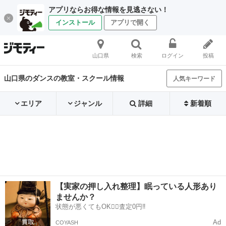
アプリならお得な情報を見逃さない！
インストール
アプリで開く
山口県
検索
ログイン
投稿
山口県のダンスの教室・スクール情報
人気キーワード
エリア
ジャンル
詳細
新着順
【実家の押し入れ整理】眠っている人形あり
ませんか？
状態が悪くてもOK🙆‍♀️査定0円‼️
Ad
COYASH