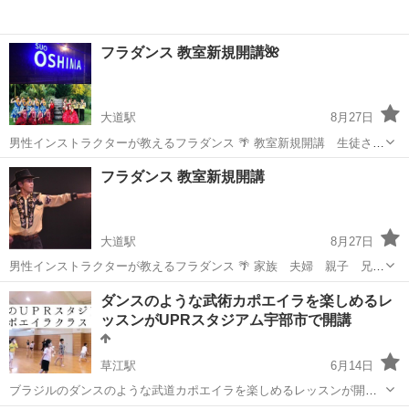
フラダンス 教室新規開講🌺
大道駅
8月27日
男性インストラクターが教えるフラダンス 🌴 教室新規開講 生徒さん
大募集🌺 家族 夫婦 親子 兄弟 姉妹 😍 老若男女問いません🌺3
山口
下関市
大道駅
フラダンス
夫婦
フラダンス 教室新規開講
歳から レッスン日 見学無料 体験初回500円 家族で遊びに来て下さ
い🙇‍♂️ 連絡不用...
大道駅
8月27日
男性インストラクターが教えるフラダンス 🌴 家族 夫婦 親子 兄
弟 姉妹 🤭 フラダンス 初めてみよう🌺 新規開講につき生徒さん大
山口
防府市
大道駅
フラダンス
夫婦
ダンスのような武術カポエイラを楽しめるレ
募集😍 先ずは体験会を予定してます👍 期日未定🤭 対象年齢3歳から🙆
ッスンがUPRスタジアム宇部市で開講
少しでも興味あれ...
草江駅
6月14日
ブラジルのダンスのような武道カポエイラを楽しめるレッスンが開
講！ ！ ブラジル発祥のカポエイラは格闘技、ダンス、アクロバット、