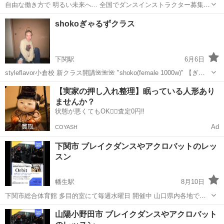
自由な働き方で 明るい未来へ... 全国でダンスインストラクター募集
中！ すぐに！あなたがスクールのオーナーになれる！ あなたのダンス
山口
山口市
上山口駅
ダンス
オンライン
shokoぎゃるずクラス
で、子どもたちに笑顔と自信を届けませんか？ ビートワンダンスアカ
デミーでは、地域に根ざ...
下関駅
6月6日
styleflavor小倉校 新クラス開講🌺🌺🌺 "shoko(female 1000w)" 【ぎゃ
るずクラス】 ぎゃるずの仲間になりたい方、可愛くカッコよくなりた
山口
下関市
下関駅
ヒップホップ
クラス
【実家の押し入れ整理】眠っている人形あり
い方必見！！ ダンスをする為のリズムレッス...
ませんか？
状態が悪くてもOK🙆‍♀️査定0円‼️
Ad
COYASH
下関市 ブレイクダンスやアクロバットのレッ
スン
幡生駅
8月10日
下関市総合体育館 多目的室にて毎週水曜日 開催中 山口県内各地でブ
レイクダンス・アクロバット・倒立などのレッスンや定期的に無料体
山口
下関市
幡生駅
ダンス
アクロバット
山陽小野田市 ブレイクダンスやアクロバット
験会・イベントなどを開催（山口市・山陽小野田市・下関市・防府