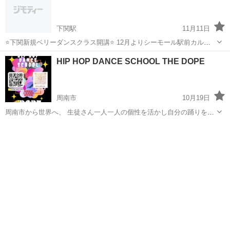
下関駅
11月11日
⭐️下関新規ベリーダンスクラス開講⭐️ 12月よりシーモール駅前カルチ
ャーセンターにて新規下関ベリーダンスクラス開講予定です✨️ まずは
山口
下関市
下関駅
その他
Sachiko
HIP HOP DANCE SCHOOL THE DOPE
体験レッスンへ！ （体験レッスン代金1000円） ■日時 第1、3木曜日
10:...
周南市
10月19日
周南市から世界へ、 生徒さん一人一人の個性を活かし自分の踊りを発
見出来るようなクラスを行なっております。 リズム感 スキルアップ
山口
周南市
ヒップホップ
クラス
groove 感性 表現力 コミニュケーション 意思 挨拶 英語力 身だしなみ
向上心 団結...