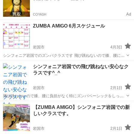
Ad
COYASH
ZUMBA AMIGO 6月スケジュール
岩国市
4月3日
シンフォニア岩国でのズンバクラスです 飛び跳ねないので膝、腰に負
担がなく特にズンバベーシックをしっかりやります^_^ ゆっくりやり
山口
岩国市
ズンバ
ZUMBA
シンフォニア岩国での飛び跳ねない安心なク
ますので老若男女、学生、初心者🔰向けの楽しいズンバクラスです^_^
ラスです^_^
お気軽に無料体験に来てくだ...
岩国市
2月1日
飛び跳ねないので膝、腰に負担がなく特にズンバベーシックをしっか
りやります^_^ ゆっくりやりますので老若男女、学生、初心者🔰向け
山口
岩国市
ズンバ
クラス
【ZUMBA AMIGO】シンフォニア岩国での新
の楽しいズンバクラスです^_^ お気軽に無料体験に来てください^_^ ラ
しいクラスです。
テンの曲に合わせて楽しく...
岩国市
2月1日