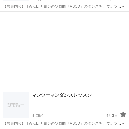
【募集内容】 TWICE ナヨンのソロ曲「ABCD」のダンスを、マンツー
マンでコピーできるレッスンを希望！ ・完全コピー（振り付け通りに
山口
山口市
山口駅
ダンス
マンツーマン
覚えたい） ・初心者OK、丁寧に分解して教えてくれる方 ・1回60-90
分、単発or継続...
マンツーマンダンスレッスン
山口駅
4月3日
【募集内容】 TWICE ナヨンのソロ曲「ABCD」のダンスを、マンツー