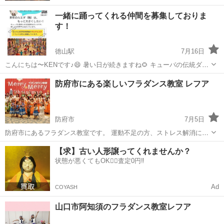
一緒に踊ってくれる仲間を募集しておりま
す！
徳山駅
7月16日
こんにちは〜KENです♪😄 暑い日が続きますね🌻 キューバの伝統ダン
ス、ルエダというグループダンスを練習しております🏝️🏝️🏝️ 今年、
山口
周南市
徳山駅
ダンス
仲間
防府市にある楽しいフラダンス教室 レフア
初めて世界同時開催のイベントに参加しました。↓世界各国の様子もご
覧いただけます。 ht...
防府市
7月5日
防府市にあるフラダンス教室です。 運動不足の方、ストレス解消に、
お仕事帰りに、お休みに、一緒に楽しく踊りましょう（╹◡╹）♡ 4歳
山口
防府市
フラダンス
大使館
【求】古い人形譲ってくれませんか？
以上のお子さまから、上は、年齢を問いません。お子さまだけ、親子
状態が悪くてもOK🙆‍♀️査定0円‼️
一緒、孫と一緒、大人の方...
Ad
COYASH
山口市阿知須のフラダンス教室レフア