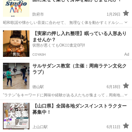
防府市
1月29日
昭和歌謡や懐かしい音楽に合わせて、 無理なく体を動かすミドルシニ
ア・シニア向けダンス教室です。 ✔ 運動が苦手でもOK ✔ 覚えられな
山口
防府市
ダンス
50歳
【実家の押し入れ整理】眠っている人形あり
くても大丈夫 ✔ 間違えても気にしない ✔ みんなで楽しく体を動かし
ませんか？
ます 「健康のため...
状態が悪くてもOK🙆‍♀️査定0円‼️
Ad
COYASH
サルサダンス教室（主催：周南ラテン文化ク
ラブ）
徳山駅
6月18日
”ラテン”をキーワードに興味や経験がある人たちが集まって，周南地域
を元気にしていこうという目的で設立した市民活動グループです。 サ
山口
周南市
徳山駅
サルサダンス
サルサ
【山口県】全国各地ダンスインストラクター
ルサダンスを始め，ラテン音楽，スペイン語，メキシコ料理，異文化
募集中！
理解，日系社会の歴史など，幅広...
上山口駅
6月11日