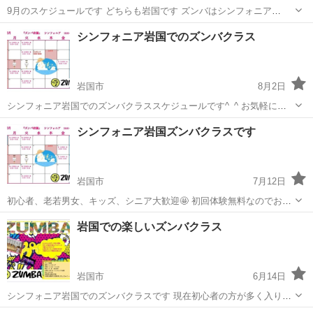
9月のスケジュールです どちらも岩国です ズンバはシンフォニア
18:00〜19:00 英会話は川下供用会館 17:45〜18:45 お気軽に無料体験
山口
岩国市
ズンバ
会館
シンフォニア岩国でのズンバクラス
にお越しください （どちらも私が管理しています^_^）
岩国市
8月2日
シンフォニア岩国でのズンバクラススケジュールです^_^ お気軽に参
加してください^_^ 初回体験無料🥰
山口
岩国市
ズンバ
クラス
シンフォニア岩国ズンバクラスです
岩国市
7月12日
初心者、老若男女、キッズ、シニア大歓迎🤩 初回体験無料なのでお気
軽にお越しください🥰 ズンバインストラクター2名でほのぼのやって
山口
岩国市
ズンバ
クラス
岩国での楽しいズンバクラス
ます😌 先ずはシンフォニア岩国にお尋ねください^_^ インストラクタ
ー達の電話番号をもらっていつ...
岩国市
6月14日
シンフォニア岩国でのズンバクラスです 現在初心者の方が多く入りや
すいと思います 体験は無料なので是非お気軽にお越しください^_^ 火