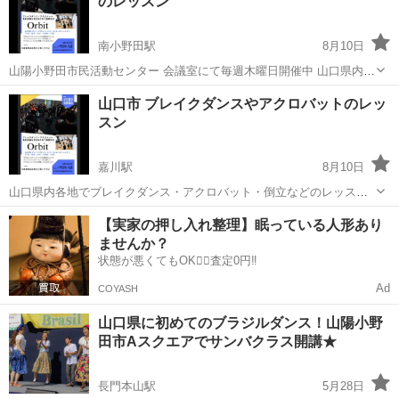
のレッスン
市・下松市など） 山口県内だけで...
南小野田駅
8月10日
山陽小野田市民活動センター 会議室にて毎週木曜日開催中 山口県内各
地でブレイクダンス・アクロバット・倒立などのレッスンや定期的に
山口
山陽小野田市
南小野田駅
ダンス
アクロバット
山口市 ブレイクダンスやアクロバットのレッ
無料体験会・イベントなどを開催（山口市・山陽小野田市・下関市・
スン
防府市・下松市など） 山口県内...
嘉川駅
8月10日
山口県内各地でブレイクダンス・アクロバット・倒立などのレッスン
や定期的に無料体験会・イベントなどを開催（山口市・山陽小野田
山口
山口市
嘉川駅
ブレイクダンス
アクロバット
【実家の押し入れ整理】眠っている人形あり
市・下関市・防府市・下松市など） 山口県内だけではなく海外や県外
ませんか？
のダンサーみんなで繋がって作り上げて...
状態が悪くてもOK🙆‍♀️査定0円‼️
Ad
COYASH
山口県に初めてのブラジルダンス！山陽小野
田市Aスクエアでサンバクラス開講★
長門本山駅
5月28日