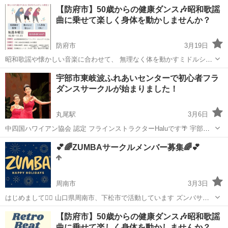
マンでコピーできるレッスンを希望！ ・完全コピー（振り付け通りに
山口
山口市
山口駅
その他
マンツーマン
【防府市】50歳からの健康ダンス🎶昭和歌謡
覚えたい） ・初心者OK、丁寧に分解して教えてくれる方 ・1回60-90
曲に乗せて楽しく身体を動かしませんか？
分、単発or継続...
防府市
3月19日
昭和歌謡や懐かしい音楽に合わせて、 無理なく体を動かすミドルシニ
ア・シニア向けダンス教室です。 ✔ 運動が苦手でもOK ✔ 覚えられな
山口
防府市
ダンス
50歳
宇部市東岐波ふれあいセンターで初心者フラ
くても大丈夫 ✔ 間違えても気にしない ✔ みんなで楽しく体を動かし
ダンスサークルが始まりました！
ます 「健康のため...
丸尾駅
3月6日
中四国ハワイアン協会 認定 フラインストラクターHaluです🌴 宇部市
東岐波ふれあいセンターにて 新しくフラダンスサークルが4月より始
山口
宇部市
丸尾駅
フラダンス
センター
💕🌈ZUMBAサークルメンバー募集🌈💕
まりました フラは足腰が丈夫になって おすすめですよ！✨ と、お医
者さんの お墨付き...
周南市
3月3日
はじめまして🙋‍♀️ 山口県周南市、下松市で活動しています ズンバサー
クル「En Primavera☆」(プリマヴェーラ)✨ インストラクター藤井
山口
周南市
ズンバ
ZUMBA
【防府市】50歳からの健康ダンス🎶昭和歌謡
(Nao)です💕 よろしくお願いします！ 🍀ZUMBA®︎(ズンバ)とは ...
曲に乗せて楽しく身体を動かしませんか？