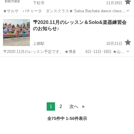
下松市
11月18日
★サルサ バチャータ ダンスクラス★ Salsa Bachata dance class
毎週日曜 19時〜２１時 @中央地区市民センター（周南） 受講費
山口
下松市
サルサダンス
バチャータ
🌴2020.11月のレッスン＆Solo&楽器練習会
¥１０００ 基礎から丁寧に指導します♪ 受講...
のお知らせ♪
上郷駅
10月21日
🌴2020.11月のレッスン予定です。 ★博多 4日･11日･18日 ★山
口･木曜夜 5日･12日･19日(ｽﾃｯﾌﾟｱｯﾌﾟ26日) ★山口･金曜昼 6日･13
山口
山口市
上郷駅
タヒチアンダンス
レッスン
日･27日 ★宇部 6日･13日･...
1
2
次へ
全75件中 1-50件表示