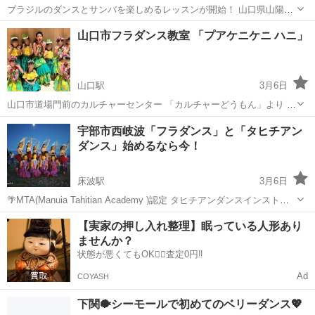
ブラジルのダンスとサンバを楽しめるレッスンが開始！ 山口県山陽小
野田市にて開講しました！ サンバのイメージというと、あの派手な衣
山口
山陽小野田市
長門本山駅
その他
サンバ
山口市フラダンス教室 「プアケニケニ ハニ」
装のあの踊り、、、。と思う方も多いと思いますが、ふんわりとした
スカートを履いて踊るサンバ...
山口駅
3月6日
山口市道場門前のカルチャーセンター 「カルチャーどうもん」より お
知らせ 中四国ハワイアン協会インストラクター Haluです🌺 「きらき
山口
山口市
山口駅
フラダンス
子ども
宇部市西岐波「フラダンス」と「タヒチアン
ら☆フラダンス」 1番きらきらして可愛い頃🌟 楽しんで踊る子どもを
ダンス」始めるなら今！
ずっとそばで ...
床波駅
3月6日
🌴MTA(Manuia Tahitian Academy )認定 タヒチアンダンスインストラ
クター そして 🌺中四国ハワイアン協会認定 フラ インストラクターの
山口
宇部市
床波駅
タヒチアンダンス
公民館
【実家の押し入れ整理】眠っている人形あり
HALUです⤴︎︎︎⤴︎︎ 宇部市床波6丁目5-23 ...
ませんか？
状態が悪くてもOK🙆‍♀️査定0円‼️
Ad
COYASH
下関🐡シーモールで初めてのベリーダンス💖