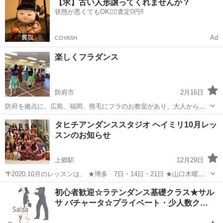
【求】古い人形譲ってくれませんか？
んを募集しております。 ただ踊るだけではなく、正しい基本姿勢を重
状態が悪くてもOK🙆‍♀️査定0円‼️
視し、効果的な...
Ad
COYASH
楽しくフラダンス
防府市
2月16日
防府を拠点に、広島、福岡、熊毛にフラのお教室があり、大人から子
供、女性も男性も、年齢に関係なく踊れるフラを教えています。 楽し
山口
防府市
フラダンス
クラス
タヒチアンダンススタジオ ヘイミリ10月レッ
く、そして癒しのハワイアンをききながら、一緒に踊りましょう😄 🌺
スンのお知らせ
一般クラス(女性、学生) 🌺...
上郷駅
12月29日
🌴2020.10月のレッスンは、 ★博多 7日・14日・21日 ★山口木曜
夜 1日･8日・15日･（22日ステップUP) ★山口金曜昼 2日･9日･23日
山口
山口市
上郷駅
ダンス
ヘイミリ
初心者歓迎☆ラテンダンス基礎クラス★サル
★宇部 2日･9日･23日 ★Solo...
サ バチャータ☆プライベート・少人数ク…