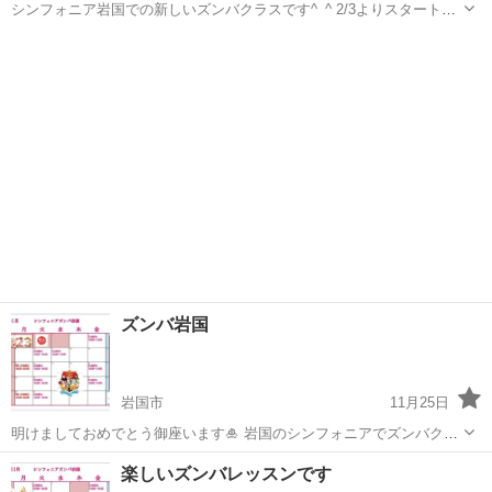
シンフォニア岩国での新しいズンバクラスです^_^ 2/3よりスタート❤️
老若男女、学生、初心者向けの安全で体に負担なく楽しいズンバクラ
山口
岩国市
ズンバ
クラス
スにしたいと思っています^_^ 膝や腰に負担が掛かる飛び跳ねを減ら
したクラスなので是非安...
ズンバ岩国
岩国市
11月25日
明けましておめでとう御座います🎍 岩国のシンフォニアでズンバクラ
ス 今年も宜しくお願いします🤲 初心者大歓迎です 老若男女大歓迎で
山口
岩国市
ズンバ
初心者
楽しいズンバレッスンです
す お気軽に体験に来てください^_^