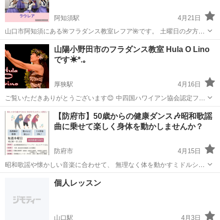
阿知須駅
4月21日
山口市阿知須にある🌺フラダンス教室レフア🌺です。 土曜日の夕方、
フラダンスを始めるチャンスです。✨ 中四国ハワイアン協会のカリキ
山口
山口市
阿知須駅
フラダンス
親子
山陽小野田市のフラダンス教室 Hula O Lino
ュラムに沿って、優しく学んで行けます（╹◡╹）♡ 趣味を見つけてみ
です☀︎*.｡
ませんか？ ...
厚狭駅
4月16日
ご覧いただきありがとうございます😊 中四国ハワイアン協会認定フラ
インストラクターのあさみがお伝えします、 山陽小野田のフラダンス
山口
山陽小野田市
厚狭駅
フラダンス
【防府市】50歳からの健康ダンス🎶昭和歌謡
教室 Hula O Linoです。 厚狭駅新幹線口を出てすぐ 不二輸送機ホール
曲に乗せて楽しく身体を動かしませんか？
(山陽小野田市文...
防府市
4月15日
昭和歌謡や懐かしい音楽に合わせて、 無理なく体を動かすミドルシニ
ア・シニア向けダンス教室です。 ✔ 運動が苦手でもOK ✔ 覚えられな
山口
防府市
ダンス
50歳
個人レッスン
くても大丈夫 ✔ 間違えても気にしない ✔ みんなで楽しく体を動かし
ます 「健康のため...
山口駅
4月3日