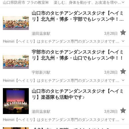
山口県防府市 フラの教室🌺 楽しむ、身体を動かす、お友達を増やす
♪ 個別、少人数での体験レッスン、お気軽に お問い合わせ下さ
山口
防府市
防府駅
フラダンス
フラ
山口市のタヒチアンダンススタジオ【ヘイミ
い。 ✨ スタジオレッスン（月2回） ※大人クラス...
リ】北九州・博多・宇部でもレッスン中！…
湯田温泉駅
3月28日
Heimiri【ヘイミリ】はタヒチアンダンス専門のダンススタジオです。
タヒチアンダンスの基本は楽しく踊ること・・・ 気持ちを表現し、見
山口
山口市
湯田温泉駅
タヒチアンダンス
ヘイミリ
宇部市のタヒチアンダンススタジオ【ヘイミ
ている人に何かを伝える・・・ それぞれの思いを込めて踊るのがタヒ
リ】北九州・博多・山口でもレッスン中！！
チアンダンスです。...
宇部新川駅
3月28日
Heimiri【ヘイミリ】はタヒチアンダンス専門のダンススタジオです。
タヒチアンダンスの基本は楽しく踊ること・・・ 気持ちを表現し、見
山口
宇部市
宇部新川駅
タヒチアンダンス
ヘイミリ
山口市のタヒチアンダンススタジオ【ヘイミ
ている人に何かを伝える・・・ それぞれの思いを込めて踊るのがタヒ
リ】楽器隊も活動中です♪
チアンダンスです。...
湯田温泉駅
3月28日
Heimiri【ヘイミリ】はタヒチアンダンス専門のダンススタジオです。
初心者から経験者まで、一緒にタヒチアンダンスを楽しみたい生徒さ
山口
山口市
湯田温泉駅
タヒチアンダンス
ヘイミリ