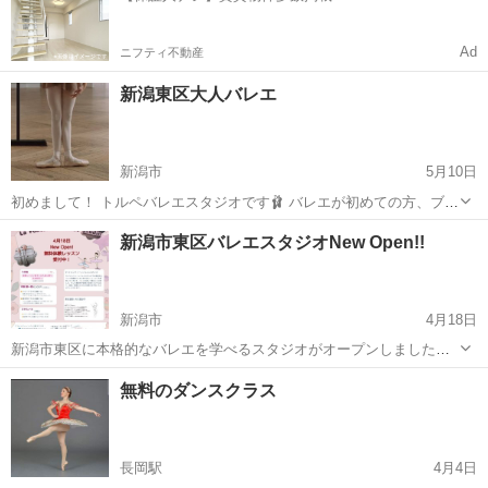
Ad
ニフティ不動産
新潟東区大人バレエ
新潟市
5月10日
初めまして！ トルペバレエスタジオです🩰 バレエが初めての方、ブラ
ンクのある方1人1人のレベルに合わせたクラスを提供しております！
新潟
新潟市
バレエ
筋トレ
新潟市東区バレエスタジオNew Open!!
朝活に！体力作りのために！キレイになりたい！ 始める理由は様々で
構いません！ お待ちし...
新潟市
4月18日
新潟市東区に本格的なバレエを学べるスタジオがオープンしました！
「ラ・フォンティーンバレエスタジオ」 ラ•フォンティーンバレエスタ
新潟
新潟市
バレエ
クラス
無料のダンスクラス
ジオでは現役井上バレエ団講師による丁寧で楽しいレッスンを提供し
ていきます。バレエを通して踊る...
長岡駅
4月4日