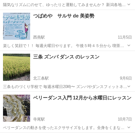
陽気なリズムにのせて、ゆったりと運動してみませんか？ 新潟各地で
開催されている、健康体操です。 運動不足の方におすすめ！ 軽やかな
新潟
三条市
東三条駅
ダンス
つばめや サルサ de 美姿勢
ステップもマスター出来ちゃうかも？！ 毎週(木) 14:00~14:30頃 ...
西燕駅
11月5日
楽しく笑顔で！！ 毎週火曜日やります。 午後５時４５分から 喫茶つ
ばめや店内 前半３０分500円 ストレッチがメインの体幹トレーニン
新潟
燕市
西燕駅
サルサダンス
体幹
三条 ズンバ ダンス のレッスン
グ 後半３０分500円 きつめの体幹トレーニング どちらかだ...
北三条駅
9月6日
三条ものづくり学校で 毎週水曜日20時〜 ズンバやダンスフィットネス
のレッスンを 行なっております！ 大人だけで行なっており、 趣味を
新潟
三条市
北三条駅
ズンバ
ベリーダンス入門 12月から水曜日にレッスン
作りたい方、健康体を目指している方に オススメです！ 気軽にご連絡
くださいませ！
寺尾駅
10月7日
ベリーダンスの動きを使ったエクササイズをします。全身をくまなく
使う事で血流を良くし、代謝を上げて無理なく美ボディーを目指しま