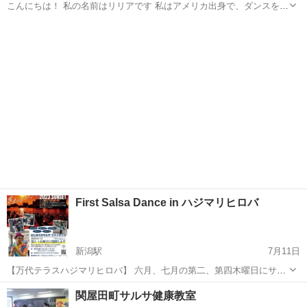
こんにちは！ 私の名前はリリアです 私はアメリカ出身で、ダンスを教
えています。バレエとコンテンポラリーを教えています あらゆる年齢
新潟
長岡市
長岡駅
バレエ
リリア
とスキルレベルを歓迎します 一緒に楽しみましょう
First Salsa Dance in ハジマリヒロバ
新潟駅
7月11日
【万代テラスハジマリヒロバ】 六月、七月の第二、第四木曜日にサル
サ教室開催です。 18:30〜19:30 参加費:一回1,000円（雨天中止） サル
新潟
新潟市
新潟駅
サルサダンス
サルサ
関屋田町サルサ健康教室
サ、メレンゲ、レゲトン、サンバ、バチャータ、歌謡曲も。 仕事帰り