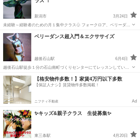
ラス ！
る方ご連絡下さい🙇 講師...
新潟市
3月24日
未経験～経験者のための月１集中クラス♧ フォークロア、ベリーダン
スをメインに開催しています。 【毎月・第4日曜日】 ●未経験、入門
新潟
新潟市
ベリーダンス
クラス
ベリーダンス超入門＆エクササイズ
者向けクラス／青山@新潟市 10:00-11:00 2500円 新潟青山カ...
越後石山駅
6月4日
越後石山駅徒歩１分の石山南町づくりセンターにてレッスンしていま
す✨ 毎週土曜 🟡14:45〜15:15 30分クラス 500円 誰でもOK美容
新潟
新潟市
越後石山駅
ベリーダンス
【格安物件多数！】家賃4万円以下多数
健康クラス 🟡15:30〜16:30 初めて歓迎 ベリー...
【保証人ナシ】賃貸物件多数掲載！
インナーマッスル
Ad
ニフティ不動産
✨キッズ&親子クラス 生徒募集✨
東三条駅
4月20日