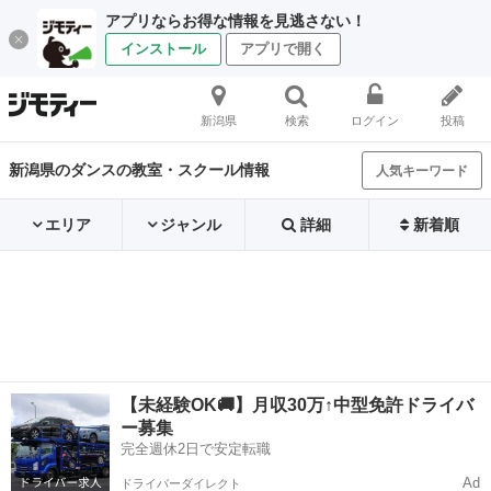
アプリならお得な情報を見逃さない！
インストール
アプリで開く
新潟県
検索
ログイン
投稿
新潟県のダンスの教室・スクール情報
人気キーワード
エリア
ジャンル
詳細
新着順
【未経験OK🚚】月収30万↑中型免許ドライバ
ー募集
完全週休2日で安定転職
Ad
ドライバーダイレクト