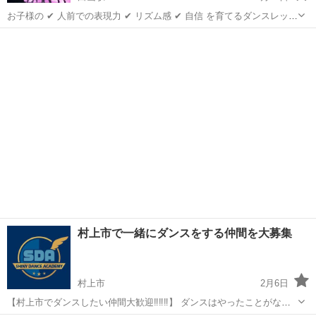
お子様の ✔ 人前での表現力 ✔ リズム感 ✔ 自信 を育てるダンスレッス
ンを行っています。💫 現役ダンスインストラクターとして 多数のキッ
新潟
新潟市
白山駅
ダンス
レッスン
ズ指導経験があります。 【内容】 ・マンツーマン指導 ・発表会対策
・初心者基...
村上市で一緒にダンスをする仲間を大募集
村上市
2月6日
【村上市でダンスしたい仲間大歓迎‼‼‼】 ダンスはやったことがない