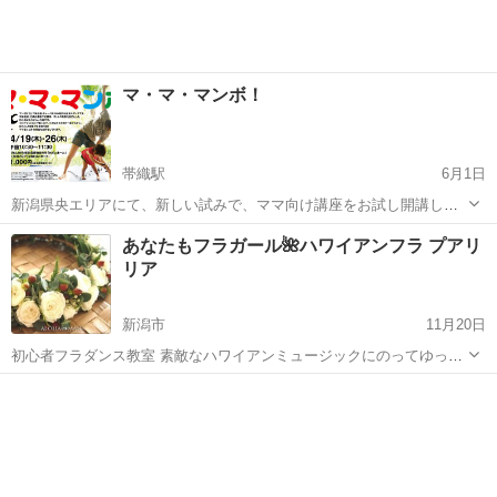
マ・マ・マンボ！
帯織駅
6月1日
新潟県央エリアにて、新しい試みで、ママ向け講座をお試し開講しま
す。 平日午前中ですので、幼稚園・保育園の送りの後のひとときに！
新潟
三条市
帯織駅
ラテンダンス
マンボ
あなたもフラガール🌺ハワイアンフラ プアリ
未満児さん連れも大歓迎です。フロアマットの上での運動なので、動
リア
きやすい格好であれば裸足でOKです...
新潟市
11月20日
初心者フラダンス教室 素敵なハワイアンミュージックにのってゆった
りとフラしてみませんか？ 笑顔溢れる貴女に変身しましょう 年齢問わ
新潟
新潟市
フラダンス
フラ
ず楽く踊れますよ！ 会場ー新潟市東区 はなみずきコミュニティハウス
レ...