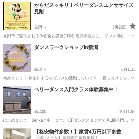
新潟
長岡市
長岡駅
ベリーダンス
リズム
からだスッキリ！ベリーダンスエクササイズ
応できるようになります♪ ♪年齢問わず、体幹が備わり身体が美しくな
見附
ります。普段...
見附市
3月22日
見附市で開催される体験会と講座(10回) 運動不足さん、ダンス初心者
さん向きです。 ベリーダンスの動きで「体幹エクササイズ」 インナー
新潟
見附市
ベリーダンス
エクササイズ
ダンスワークショップin新潟
マッスルを鍛え、張りのある美Bodyをつくります！ アクティブストレ
ッチか...
新潟市
6月11日
初めまして！ 神奈川中心でダンスの活動しています！ 夏に向けてワー
クショップを開こうと考えており、新潟からスタートしていこうかな
新潟
新潟市
ヒップホップ
ボリウッド
ベリーダンス入門クラス体験募集中！
と！ ７月以降になります。 ヒップホップやjazz、ボリウッドなどフリ
ージャンル...
新潟駅
10月10日
はじめまして、Berikaと申します。 CFダンススタジオで月1回入門ク
ラスを開講致します✨ベリーダンスで一緒に朝活しませんか！ ベリー
新潟
新潟市
新潟駅
ベリーダンス
クラス
【格安物件多数！】家賃4万円以下多数
ダンスは年齢関係なく、誰にでも始められる女性のためのダンスで
【保証人ナシ】賃貸物件多数掲載！
す。柔軟性、ダン...