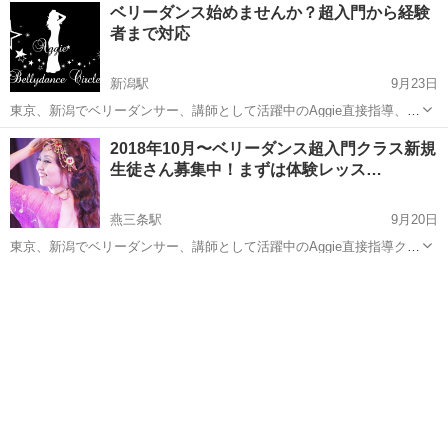
新潟
新潟市
寺尾駅
ベリーダンス
レッスン
ベリーダンス始めませんか？超入門から経験
す。 ラクしてキレイ！がテーマなので、ストレッチや軽いエクササイ
者まで対応
ズがほとんどで、激しい運動は一切あ...
新潟駅
9月23日
東京、新潟でベリーダンサー、講師として活躍中のAggie直接指導、都
度払いクラスのご案内です。 場所 新潟市中央区川端町５−３０ そ
新潟
新潟市
新潟駅
ベリーダンス
ベリー
2018年10月〜ベリーダンス超入門クラス新規
よ風ダンス練習場 ２階 超入門〜初級 18:30-19:00 1回1800円 中
生徒さん募集中！まずは体験レッス…
級〜...
燕三条駅
9月20日
東京、新潟でベリーダンサー、講師として活躍中のAggie直接指導クラ
スがこの秋スタートします。 ☆燕三条 Pharaoh(ファラオ）スタジオ
新潟
三条市
燕三条駅
ベリーダンス
クラス
クラス（燕市井戸巻２−１８８−５）第2・４火曜日 19:30-20:30 ☆長
岡...