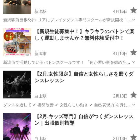
新潟駅
4月16日
新潟駅前徒歩3分エリアにブレイクダンス専門スクールが新規開校！
【無料体験会開催中！】 時間：毎週金曜日19:00～21:00 場所：駅前代
新潟
新潟市
新潟駅
ブレイクダンス
無料
【新規生徒募集中！】キラキラのバトンで楽
ゼミ隣 大興ビル5F STUDIO117 パリオリンピックにて正式種目と...
しく運動しませんか？無料体験受付中！
新潟市
4月10日
新潟市で活動しているバトンスクールです！ 「何か習い事を始めた
い」「可愛い衣装で踊ってみたい」そんなお子様にぴったりです。 バ
新潟
新潟市
その他
バトン
【2月.女性限定】自信と女性らしさを磨くダ
トンは、リズム感や柔軟性だけでなく、集中力や美しい姿勢も身につ
ンスレッスン
く素敵なスポーツです。 現在、...
白山駅
2月13日
ダンスを通して ✔ 姿勢改善 ✔ 女性らしい動き ✔ 自己表現力 を身につ
けませんか？ 初心者大歓迎。 人前が苦手な方も安心して受講いただけ
新潟
新潟市
白山駅
ダンス
マンツーマン
【2月.キッズ専門】自信がつくダンスレッス
ます。 【料金】 60分 15,000円 （マンツーマン）/(出張費・交通費
ン｜出張個別指導
込...
白山駅
2月13日