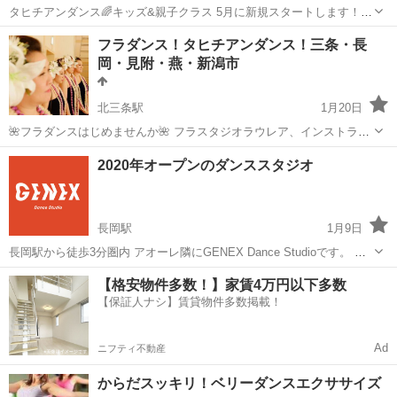
タヒチアンダンス🌈キッズ&親子クラス 5月に新規スタートします！！
未就学児～小学生、親子対象 可愛いキッズ集まれ～♥️ 元気に楽しくお
新潟
三条市
東三条駅
タヒチアンダンス
親子
フラダンス！タヒチアンダンス！三条・長
どってくれるお仲間を募集しています。 ママさんの運動不足解消&ダ
岡・見附・燕・新潟市
イエットにもgood...
北三条駅
1月20日
🌺フラダンスはじめませんか🌺 フラスタジオラウレア、インストラク
ターのyukaです！ コロナ渦のなか、ストレスや運動不足の解消にフラ
新潟
三条市
北三条駅
フラダンス
秋葉区
2020年オープンのダンススタジオ
ダンス、タヒチアンダンスをはじめませんか？ フラダンスは、ゆった
りとし...
長岡駅
1月9日
長岡駅から徒歩3分圏内 アオーレ隣にGENEX Dance Studioです。 幼
児〜社会人まで幅広いクラスが充実。 県内外で活躍中のインストラク
新潟
長岡市
長岡駅
ヒップホップ
スタジオ
【格安物件多数！】家賃4万円以下多数
ターが丁寧に指導。 月謝は月4回チケット（6,800円）から。 チケット
【保証人ナシ】賃貸物件多数掲載！
が...
Ad
ニフティ不動産
からだスッキリ！ベリーダンスエクササイズ