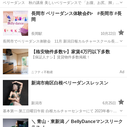
ベリーダンス 秋の講座 美しいベリーダンスで 「お腹、お尻、脚」を
引き締めましょう！ 初めての方も安心、楽しさ重視のやさしいレッス
新潟
長岡市
柏崎駅
ベリーダンス
エクササイズ
長岡市 ベリーダンス体験会💃✨ #長岡市 #長
ンです。 エキゾチックな音楽で楽しく身体を動かす習慣をつくりまし
岡
ょう。 月2...
長岡駅
10月22日
長岡市でベリーダンス体験会 11月 新潟日報カルチャースクール長岡
校 （防災公演近く） 11月1日 水曜日 19:00〜 11月15日 水曜日
新潟
長岡市
長岡駅
ベリーダンス
カルチャー
【格安物件多数✨】家賃4万円以下多数
19:00〜 体験は一回分料金で60分受講可能です。 ...
【保証人ナシ】賃貸物件多数掲載！
Ad
ニフティ不動産
新潟市南区白根ベリーダンスレッスン
新潟市
6月25日
基本第一·第三日曜日午前 白根カルチャーセンターにて 2023年春✨に
スタートしたばかりのフレッシュなクラスです💃 美容と健康重視のア
新潟
新潟市
ベリーダンス
レッスン
＼ 青山・東新潟 ／ BellyDanceマンスリーク
ットホームなクラス お忙しい日曜日対応の都度払いレッスン ご興味あ