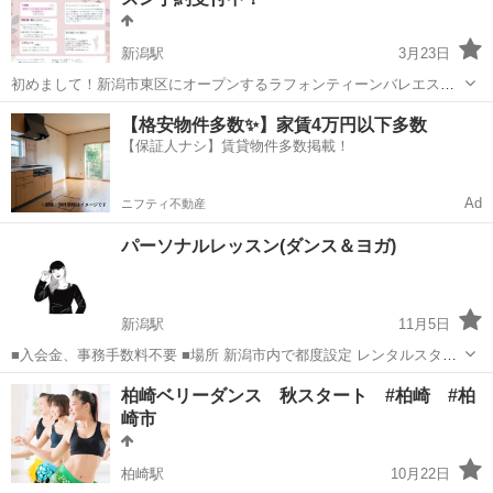
られる女...
新潟駅
3月23日
初めまして！新潟市東区にオープンするラフォンティーンバレエスタ
ジオです🩰 この度新規オープン、生徒募集により無料体験レッスンを
新潟
新潟市
新潟駅
バレエ
バレエレッスン
【格安物件多数✨】家賃4万円以下多数
実施いたします👏 詳しくはチラシ、URLからご覧ください！ ⭐︎ベビー
【保証人ナシ】賃貸物件多数掲載！
クラス(3歳〜) ...
Ad
ニフティ不動産
パーソナルレッスン(ダンス＆ヨガ)
新潟駅
11月5日
■入会金、事務手数料不要 ■場所 新潟市内で都度設定 レンタルスタジ
オにて実施が基本 開催例： 新潟駅内/MoYoReスタジオ 新潟駅万代
新潟
新潟市
新潟駅
ダンス
レッスン
柏崎ベリーダンス 秋スタート #柏崎 #柏
口/Gスタジオ 女池/レンタルスペースクロスオーバー 古町/柳都オレン
崎市
ジスタジアム ...
柏崎駅
10月22日