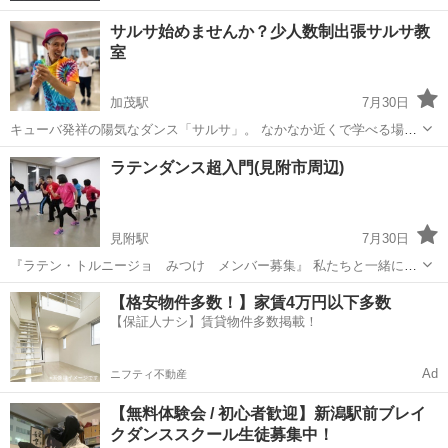
サルサ始めませんか？少人数制出張サルサ教
室
加茂駅
7月30日
キューバ発祥の陽気なダンス「サルサ」。 なかなか近くで学べる場所
がない、とお嘆きのお方向け。 サルサインストラクター嵐が、そちら
新潟
加茂市
加茂駅
サルサダンス
サルサ
ラテンダンス超入門(見附市周辺)
に出向いて指導致します。 誰にもバレずに始めたい初心者お一人様〜
仲良しグループまで、五人程度以内...
見附駅
7月30日
『ラテン・トルニージョ みつけ メンバー募集』 私たちと一緒に、
ラテン音楽(マンボ・サルサ・サンバ等)のリズムに合わせて体を動かし
新潟
見附市
見附駅
サルサダンス
ペアダンス
【格安物件多数！】家賃4万円以下多数
てみませんか? 講師の指導のもと、はじめての方でも簡単にできる内
【保証人ナシ】賃貸物件多数掲載！
容になっていますので、...
Ad
ニフティ不動産
【無料体験会 / 初心者歓迎】新潟駅前ブレイ
クダンススクール生徒募集中！