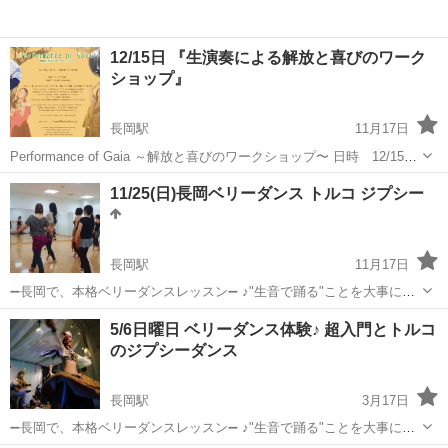
12/15日 『生演奏による解放と喜びのワーク
ショップ』
長岡駅
11月17日
Performance of Gaia ～解放と喜びのワークショップ〜 日時 12/15
土 13:00〜14:20 会場 参加費 ￥3,000（※別途 会場代頭割 ひとり
新潟
長岡市
長岡駅
ベリーダンス
Satoko
11/25(日)長岡ベリーダンス トルコ ジプシー
￥500〜¥700） <空、土...
長岡駅
11月17日
➖長岡で、本格ベリーダンスレッスン➖ ♪"生音で踊る"ことを大事にし
ています！心を解放して踊る♪ ♪リズムレクチャーで、身体が自然に反
新潟
長岡市
長岡駅
ベリーダンス
リズム
5/6日曜日 ベリーダンス体験♪ 超入門とトルコ
応できるようになります♪ ♪年齢問わず、体幹が備わり身体が美しくな
のジプシーダンス
ります。普段の生活...
長岡駅
3月17日
➖長岡で、本格ベリーダンスレッスン➖ ♪"生音で踊る"ことを大事にし
ています！心を解放して踊る♪ ♪リズムレクチャーで、身体が自然に反