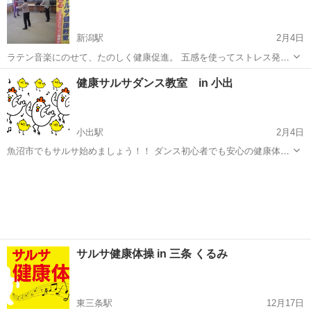
にいい汗...
新潟駅
2月4日
ラテン音楽にのせて、たのしく健康促進。 五感を使ってストレス発
散！脳トレ効果も？！ サルサ、マンボ、サンバ、チャチャチャ等。 ラ
新潟
新潟市
新潟駅
サルサダンス
サルサ
健康サルサダンス教室 in 小出
テンのリズムで歩きましょう！！ ※車椅子や足の不自由な方は、座っ
たままでタオル体操がメイ...
小出駅
2月4日
魚沼市でもサルサ始めましょう！！ ダンス初心者でも安心の健康体操
から、楽しく動けるラテンステップ、 大人のたしなみのペアダンスま
新潟
魚沼市
小出駅
サルサダンス
で。 目的に合わせて三つのコースをご用意しました。 欲張って全部受
ければお得な特典あ...
サルサ健康体操 in 三条 くるみ
東三条駅
12月17日