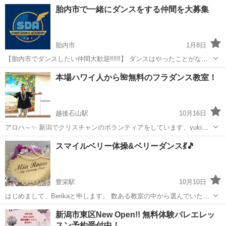
方も基礎からゆっくりと進めていくので、初心者の方やダンススタジ
新潟
村上市
ダンス
クラス
胎内市で一緒にダンスをする仲間を大募集
オに抵抗があるという方におススメです☆ 是非この機会にダンス始め
てみませんか...
胎内市
1月8日
【胎内市でダンスしたい仲間大歓迎‼‼‼】 ダンスはやったことがない
方も基礎からゆっくりと進めていくので、初心者の方やダンススタジ
新潟
胎内市
ダンス
クラス
本場ハワイ人から🌺無料のフラダンス教室！
オに抵抗があるという方におススメです☆ 是非この機会にダンス始め
てみませんか...
越後石山駅
10月16日
アロハ～✨ 新潟でクリスチャンのボランティアをしています、yukiで
す！ 私のハワイ出身のルームメイト、坂口姉妹がフラダンス教室を始
新潟
新潟市
越後石山駅
フラダンス
ハワイ
スマイルベリー体操&ベリーダンス💃🎵
めました！4歳からフラダンスを習い始め、20曲以上のフラダンスを踊
ります！本場のフラダン...
豊栄駅
10月10日
はじめまして、Berikaと申します。 数ある教室の中から選んでいただ
きありがとうございます🤗 スマイルベリー体操をこの春から開講させ
新潟
新潟市
豊栄駅
ベリーダンス
インナーマッスル
新潟市東区New Open!! 無料体験バレエレッ
ていただきました✨ スマイルベリー体操は年齢関係なく誰にでも始め
スン予約受付中！