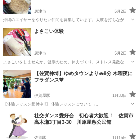
唐津市
5月2日
沖縄のエイサーをやりたい仲間を募集しています。太鼓を打ちながら
踊るダイナミックな動きが特徴的です。まずは１曲完成出来たらいい
佐賀
唐津市
その他
エイサー
よさこい体験
なあと思っています。一緒にトライしてくれる仲間を募集中です。現
在、準備段階ではありますが、まずはメン...
唐津市
5月2日
よさこいをしませんか。健康のため、体力づくり、ストレス発散な
ど、きっかけは人それぞれだと思います。仲間が増えれば、その分、
佐賀
唐津市
ダンス
よさこい
【佐賀神埼】ゆめタウンより🚗8分 木曜夜に
楽しさも増えるような気がします。いつでもメンバーを募集していま
フラダンス💖
す。踊り初心者も大歓迎です。お気軽にご連...
伊賀屋駅
1月30日
【体験レッスン受付中!!】 体験レッスンについて→
https://www.hulamahina.com/about-1 はじめての方歓迎 フラ体験レッ
佐賀
神埼市
伊賀屋駅
フラダンス
KILOHANA
社交ダンス愛好会 初心者大歓迎！ 佐賀市
スン受付中💖💖💖 ---------- 🟣神埼教室（...
高木瀬3丁目3-30 川原屋敷公民館
佐賀駅
1月15日