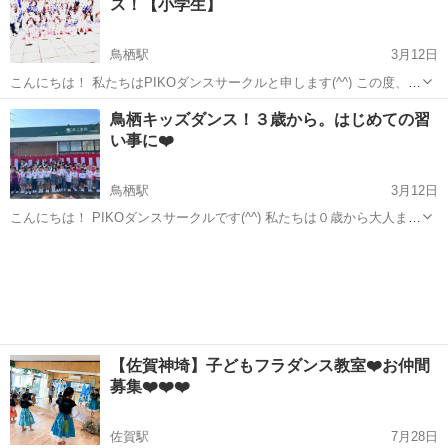
ス！【小学生】
鳥栖駅
3月12日
こんにちは！ 私たちはPIKOダンスサークルと申します(^^) この度、鳥
栖基里地区にてダンスの小学生チームを募集致します🙆‍♀️ 初心者OK！
佐賀
鳥栖市
鳥栖駅
ダンス
小学生
鳥栖キッズダンス！３歳から。はじめての習
基山、佐賀市にも小学生チームがあります😃 現在在籍している小学
い事に❤️
生...
鳥栖駅
3月12日
こんにちは！ PIKOダンスサークルです(^^) 私たちは０歳から大人まで
のメンバーで活動しているダンスサークルです！ この度、幼児クラス
佐賀
鳥栖市
鳥栖駅
ヒップホップ
習い事
の新メンバーを募集することになりました😊😊 対象年齢は３歳から就
学前までの...
【佐賀神埼】子どもフラダンス教室❤️お仲間
募集❤️❤️❤️
佐賀駅
7月28日