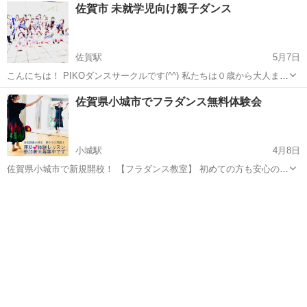
佐賀
佐賀市
佐賀駅
ダンス
サークル
佐賀市 未就学児向け親子ダンス
はdynamiteを習得中！😆 今後kpop以外もする可能性あります。 ...
佐賀駅
5月7日
こんにちは！ PIKOダンスサークルです(^^) 私たちは０歳から大人まで
のメンバーで活動しているダンスサークルです！ この度、幼児クラス
佐賀
佐賀市
佐賀駅
ダンス
サークル
佐賀県小城市でフラダンス無料体験会
の新規メンバーを募集することになりました😊😊 対象年齢は３歳から
就学前までのお子さんで...
小城駅
4月8日
佐賀県小城市で新規開校！ 【フラダンス教室】 初めての方も安心の新
クラスがスタートします。 そこで、、、 ☆無料☆体験会を開催！ ど
佐賀
小城市
小城駅
ダンス
フラ
なたでもご参加いただけます ぜひ、ご一緒にフラダンスを楽しみまし
ょう♪ ◎日時 4月28日...