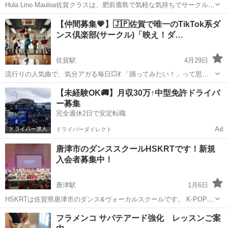
Hula Lino Mauloa佐賀クラスは、肥前鹿島で気軽な気持ちでサークル的
にレッスンをしております。 年齢層の区切りもなく子供〜ご年配の方
佐賀
鹿島市
肥前浜駅
フラダンス
Hula
【仲間募集💗】🇯🇵佐賀で唯一のTikTok系ダ
まで 笑いあり、和気あいあいと楽しくレッスンをしております フラダ
ンス倶楽部(サークル)「映え！ダ…
ンス大好き❤ハ...
佐賀駅
4月29日
流行りの人気曲で、気分アガる毎日💥💃 「踊ってみたい！」って思っ
たらもう仲間🌈 振りマネから自由表現まで、なんでもアリ🕺✨ 撮影し
佐賀
佐賀市
佐賀駅
ヒップホップ
仲間
【未経験OK🚚】月収30万↑中型免許ドライバ
て、みんなで爆笑して 気づけば映え動画が完成してる📱🔥 踊るってこ
ー募集
んなに楽し...
完全週休2日で安定転職
Ad
ドライバーダイレクト
唐津市のダンススクールHSKRTです！新規
入会者募集中！
唐津駅
1月6日
HSKRTは佐賀県唐津市のダンス&ヴォーカルスクールです。 K-POP、
HIPHOP、JAZZ、GIRLS、VOCAL、幼児ダンス 幼児から大人まで個
佐賀
唐津市
唐津駅
ヒップホップ
クラス
フラメンコ サパテアード強化 レッスンご案
人のレベル毎にレッスンを開催中。 芸能オーディションの紹介...