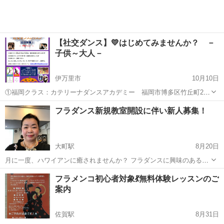
【社交ダンス】💛はじめてみませんか？ －
子供～大人－
伊万里市
10月10日
①福岡クラス：カテリーナダンスアカデミー 福岡市博多区竹丘町2-4-
30 2F ②佐世保クラス：スタジオKO-ON 佐世保市大和町111-3 2F ③
佐賀
伊万里市
社交ダンス
フラダンス新規教室開設に伴い新人募集！
出張クラス：現在は上記①②クラスですが、出張クラスご相談くださ
い。 ...
大町駅
8月20日
月に一度、ハワイアンに癒されませんか？ フラダンスに興味のある方
ならどなたでも大歓迎！ お子様からご年配の方までどしどしご参加下
佐賀
杵島郡
大町駅
フラダンス
ハワイアン
フラメンコ初心者対象💃無料体験レッスンのご
さい 親切、丁寧にご指導いたします。 見学、体験レッスン随時受付中
案内
です。 ...
佐賀駅
8月31日