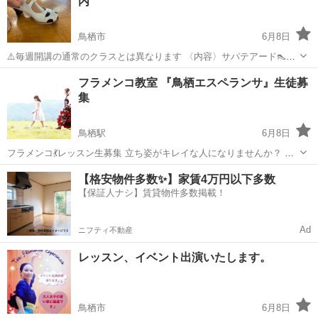
内
鳥栖市
6月8日
⚠️毎週開講の通常のクラスとは異なります 〈内容〉サパテアード👠
（足技）の基本姿勢と強化 サパテアードに自信のない方、じっくり基
佐賀
鳥栖市
フラメンコ
ヒール
フラメンコ教室 『鳥栖エスペランサ』生徒募
礎からご指導します。 〈料金〉1時間3,000円 日時は相談しましょう🎵
集
その他、フラメ...
鳥栖駅
6月8日
フラメンコ💃レッスン生募集 立ち姿がキレイな人になりませんか？ 身
体の軸がしっかりしてくると、心の軸もぶれにくくなります。 「フラ
佐賀
鳥栖市
鳥栖駅
フラメンコ
エスペランサ
【格安物件多数✨】家賃4万円以下多数
メンコに興味がある」、「ちょっとやってみたい！」という方々、是
【保証人ナシ】賃貸物件多数掲載！
非、この機会にお出かけください...
Ad
ニフティ不動産
レッスン、イベント出演いたします。
鳥栖市
6月8日