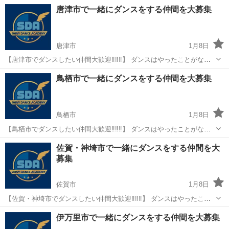
https://www.hulamahina.com/about-1 🟣神埼教室 場所：ゆめタウン
佐賀
神埼市
伊賀屋駅
フラダンス
フラ
唐津市で一緒にダンスをする仲間を大募集
佐賀より車で8分🚗✨ 初めての方も、再出発・ブランク...
唐津市
1月8日
【唐津市でダンスしたい仲間大歓迎‼‼‼】 ダンスはやったことがない
方も基礎からゆっくりと進めていくので、初心者の方やダンススタジ
佐賀
唐津市
ダンス
幼児
鳥栖市で一緒にダンスをする仲間を大募集
オに抵抗があるという方におススメです☆ 【唐津校 概要】 ■月曜クラ
ス...
鳥栖市
1月8日
【鳥栖市でダンスしたい仲間大歓迎‼‼‼】 ダンスはやったことがない
方も基礎からゆっくりと進めていくので、初心者の方やダンススタジ
佐賀
鳥栖市
ヒップホップ
幼児
佐賀・神埼市で一緒にダンスをする仲間を大
オに抵抗があるという方におススメです☆ 是非この機会にダンス始め
募集
てみませんか...
佐賀市
1月8日
【佐賀・神埼市でダンスしたい仲間大歓迎‼‼‼】 ダンスはやったこと
がない方も基礎からゆっくりと進めていくので、初心者の方やダンス
佐賀
佐賀市
ダンス
仲間
伊万里市で一緒にダンスをする仲間を大募集
スタジオに抵抗があるという方におススメです☆ 【佐賀・神埼校 概