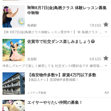
🌺🌺8月7日(金)鳥栖クラス 体験レッスン募集
中🌺🌺
鳥栖駅
7月13日
【🌺 8月7日(金)鳥栖クラス体験レッスン受付中！】 🌺 鳥栖クラス 体
験レッスン募集 🌺 「フラって難しそう…」 「運動が苦手でも大丈
佐賀
鳥栖市
鳥栖駅
フラダンス
フラ
佐賀市で社交ダンス楽しみましょう😃
夫？」 そんな方こそ大歓迎です😊 フラダンスは、ゆったりとした音楽
に合わ...
佐賀駅
6月12日
仲良しグループで楽しく練習してる 社交ダンス💃愛好会です 練習場所
は、のどかな古湯♨️温泉です 広々した大ホールで、ゆったりと練習し
佐賀
佐賀市
佐賀駅
社交ダンス
ホール
【格安物件多数✨】家賃4万円以下多数
てます 練習帰り温泉♨️でゆっくりもできますよ！ ⭐︎仲間を大募集中で
【保証人ナシ】賃貸物件多数掲載！
す⭐︎ 未経験の...
Ad
ニフティ不動産
エイサーやりたい仲間の募集！