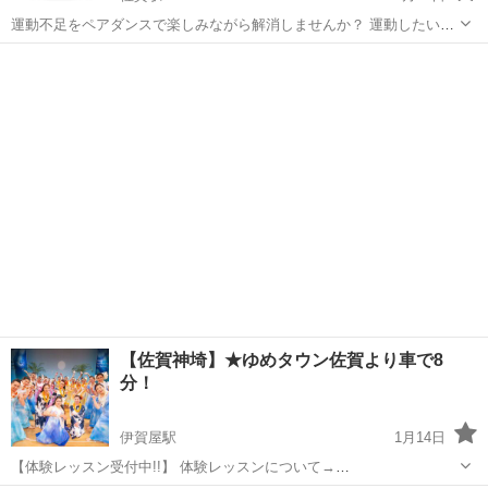
運動不足をペアダンスで楽しみながら解消しませんか？ 運動したいけ
ど一人だとなかなか続かない。 健康増進の為に是非お気軽に参加下さ
佐賀
佐賀市
佐賀駅
社交ダンス
公民館
い。初心者大歓迎です。 お決めになるのは練習風景を見学してからで
も構いません。 現在会員...
【佐賀神埼】★ゆめタウン佐賀より車で8
分！
伊賀屋駅
1月14日
【体験レッスン受付中!!】 体験レッスンについて→