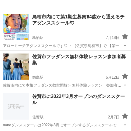
鳥栖市内にて第1期生募集❣️4歳から通えるチ
アダンススクール💘
鳥栖駅
7月18日
アローミーチアダンススクールです💘 ・【佐賀県鳥栖市】で 【第一期
生募集】の無料体験会を開催します✨ ・ 日時📅2022年8月31日(水) ・
佐賀
鳥栖市
鳥栖駅
ダンス
クラス
佐賀市フラダンス無料体験レッスン参加者募
場所📍駅前不動産スタジアム 本部室 ・ 時間⏰【幼児クラス】15:20～
集
16:...
鍋島駅
5月12日
佐賀市内にて本格フラダンス教室開校✨ 無料体験レッスン 参加者募
集中🌟 年齢やご経験問わずどなたでもご参加いただけます。 ◎受講料
佐賀
佐賀市
鍋島駅
フラダンス
フラ
佐賀市に2022年3月オープンのダンススクー
について 初回無料で受講していただけます ◎レッスン日時 11月3・
ル
10・17日...
佐賀駅
2月7日
nanoダンススクールは2022年3月にオープンするダンススクールで
す。 講師はnanoミュージカルスクール代表講師の江上優衣先生！ こ