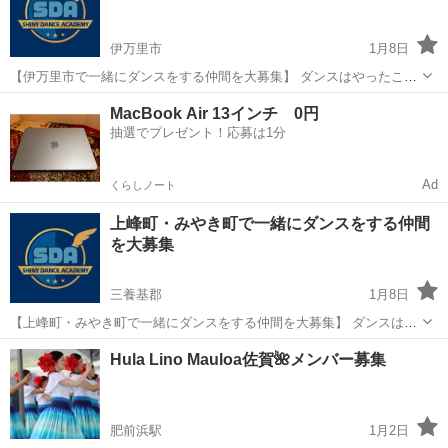
要】 ...
伊万里市
1月8日
【伊万里市で一緒にダンスをする仲間を大募集】 ダンスはやったこと
がない方も基礎からゆっくりと進めていくので、初心者の方やダンス
佐賀
伊万里市
ダンス
仲間
MacBook Air 13インチ 0円
スタジオに抵抗があるという方におススメです☆ 【伊万里校 概要】 ■
抽選でプレゼント！応募は1分
曜日 毎週...
Ad
くらしノート
上峰町・みやき町で一緒にダンスをする仲間
を大募集
三養基郡
1月8日
【上峰町・みやき町で一緒にダンスをする仲間を大募集】 ダンスはや
ったことがない方も基礎からゆっくりと進めていくので、初心者の方
佐賀
三養基郡
ダンス
仲間
Hula Lino Mauloa佐賀🌺メンバー募集
やダンススタジオに抵抗があるという方におススメです☆ 【上峰・み
やき校 概要】 ...
肥前浜駅
1月2日