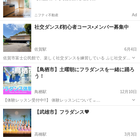
Ad
ニフティ不動産
社交ダンス💃初心者コース•メンバー募集中
佐賀駅
6月4日
佐賀市富士公民館で、楽しく社交ダンスを練習している ふじ社交ダン
ス愛好会です 社交ダンス未経験者•初心者の方を募集してます お一人
佐賀
佐賀市
佐賀駅
社交ダンス
公民館
【鳥栖市】土曜朝にフラダンスを一緒に踊ろ
でOKです 只今 無料見学を受け付けてます。 ご希望の方は、お気
う！
軽にご連絡ください！...
鳥栖駅
12月10日
【体験レッスン受付中!!】 体験レッスンについて→
https://www.hulamahina.com/about-1 はじめての方歓迎 フラ体験レッ
佐賀
鳥栖市
鳥栖駅
フラダンス
KILOHANA
【武雄市】フラダンス💖
スン受付中💗💗💗 =========== 🔴土曜 朝クラ...
高橋駅
3月3日