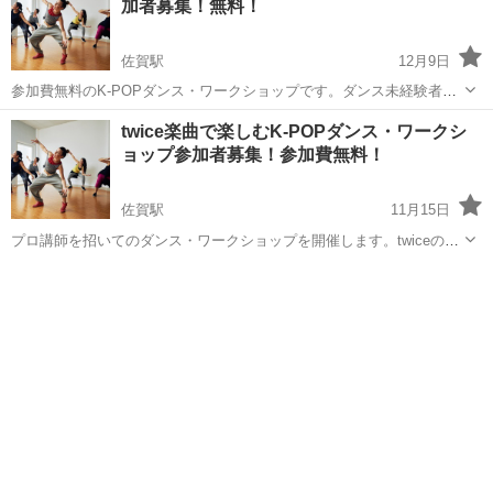
加者募集！無料！
佐賀駅
12月9日
参加費無料のK-POPダンス・ワークショップです。ダンス未経験者か
ら中級者まで、楽しくダンスを楽しめるワークショップです。12月18
佐賀
佐賀市
佐賀駅
その他
POP
twice楽曲で楽しむK-POPダンス・ワークシ
日日曜日、佐賀市松原にて開催。高校生以下の子どもさん対象です。
ョップ参加者募集！参加費無料！
詳細や参加申し込みは下記リンク...
佐賀駅
11月15日
プロ講師を招いてのダンス・ワークショップを開催します。twiceのヒ
ット曲「Talk that Talk」を楽しく練習します。参加費無料。対象は高
佐賀
佐賀市
佐賀駅
その他
POP
校生以下の子どもですが、運営を手伝ってくれる大学生、社会人も募
集してます。詳細...