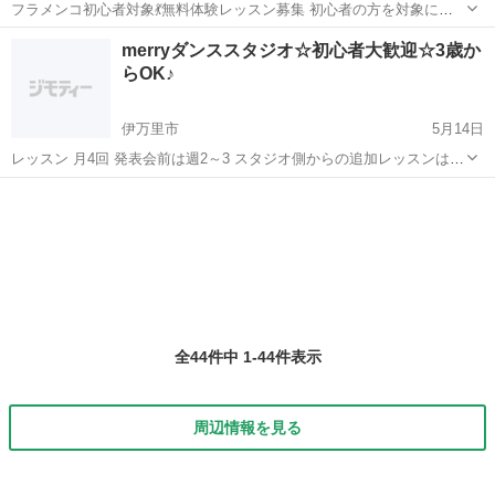
フラメンコ初心者対象💃無料体験レッスン募集 初心者の方を対象にフ
ラメンコ体験レッスンを開催します‼️ 「フラメンコに興味がある」、
佐賀
佐賀市
佐賀駅
フラメンコ
初心者
merryダンススタジオ☆初心者大歓迎☆3歳か
「ちょっとやってみたい！」という方々、是非、この機会にお出かけ
らOK♪
ください。 □日時...
伊万里市
5月14日
レッスン 月4回 発表会前は週2～3 スタジオ側からの追加レッスンは無
料☆ 地元イベントへ多数出演 ダンスオーディションなどにも参加して
佐賀
伊万里市
ヒップホップ
オーディション
ます ※ディズニーlive2015 オーディション合格 キッズダンサーとして
出演
全44件中 1-44件表示
周辺情報を見る