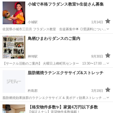
佐賀
佐賀市
佐賀駅
その他
クラス
小城で本格フラダンス教室✨生徒さん募集
れまで、学映システムのCMの振り付けをはじめ様々なCMやイベント
での振り付けを担当し...
小城駅
1月14日
佐賀県小城市三日月 フラダンス教室 生徒募集中🌟 ◎受講料について
1レッスン90分間 ＊月謝制の場合 1ヶ月 ¥6,000 月3レッスン ＊チケッ
佐賀
小城市
小城駅
ダンス
フラ
鳥栖ひまわりダンスのご案内
ト制の場合 90分レッスン✖️5回 [3ヶ月間有効] ¥12...
神埼駅
9月30日
【サークル活動のご案内】 火曜日上峰町民センター 13:30〜17:00 水
曜日千代田保健センター(11月まで)10〜12 神埼中央公民館 (12月か
佐賀
神埼市
神埼駅
社交ダンス
チャチャチャ
脂肪燃焼ラテンエクササイズ&ストレッチ
ら)9:30〜11:30 土曜日上峰町民センター 1...
杵島郡
3月19日
脂肪燃焼効果抜群のラテンエクササイズ & 美ボディ効果ストレッチ 毎
週土曜日 20:20～21:50 1回500円 ロマンススタジオ 0952(86)4516 予約
佐賀
杵島郡
ダンス
ラテン
【格安物件多数✨】家賃4万円以下多数
制
【保証人ナシ】賃貸物件多数掲載！