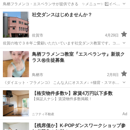
鳥栖フラメンコ・エスペランサが提供できる ✨メニュー✨ 1️⃣イベン
ト出演 🔸老人施設、障害者施設などでフラメンコ・ショー💃 （ワンポ
佐賀
鳥栖市
フラメンコ
レッスン
社交ダンスはじめませんか？
イントフラメンコレッスンなどの企画もok） 🔸地元のお祭り、会社の
宴会、結婚式など読んで...
佐賀市
4月29日
佐賀の地で３８年ご愛顧いただいています社交ダンス教室です。コロ
ナも落ち着いてきましたので楽しく体を動かしませんか？音楽と相手
佐賀
佐賀市
社交ダンス
ペアダンス
鳥栖フラメンコ教室『エスペランサ』新規ク
の動きに合わせ、うまく踊れた時の一体感はペアダンスの醍醐味で
ラス㊗️生徒募集
す。もちろん先生がお相手しますので、お一...
鳥栖市
2月8日
《ダイエット・フラメンコ》 こんな人にオススメ↓ ⭐️猫背・スマホ首
矯正 ⭐️運動不足解消 ⭐️下腹ぽっこり解消 ⭐️体力・筋力強化 ⭐️膝や腰を
佐賀
鳥栖市
ダンス
エスペランサ
【格安物件多数✨】家賃4万円以下多数
痛めずに簡単なダンスで痩せたい フラメンコの簡単な動きを使って1
【保証人ナシ】賃貸物件多数掲載！
時間、カッ...
Ad
ニフティ不動産
【残席僅か】K-POPダンスワークショップ参