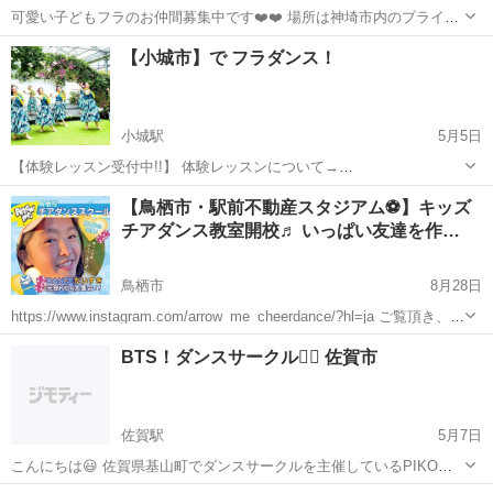
可愛い子どもフラのお仲間募集中です❤️❤️ 場所は神埼市内のプライベ
ートスタジオ ゆめタウン佐賀より車で8分！ ============ 第1.2.4
佐賀
神埼市
佐賀駅
フラダンス
40代
【小城市】で フラダンス！
土曜日 14:00〜15:00 6歳〜12歳のクラスです...
小城駅
5月5日
【体験レッスン受付中!!】 体験レッスンについて→
https://www.hulamahina.com/about-1 ---------- ゆめりあ 三日月保険福祉
佐賀
小城市
小城駅
フラダンス
Hula
【鳥栖市・駅前不動産スタジアム⚽】キッズ
センター にて新規クラス開設！ 【Hāl...
チアダンス教室開校♬ いっぱい友達を作…
鳥栖市
8月28日
https://www.instagram.com/arrow_me_cheerdance/?hl=ja ご覧頂き、あ
りがとうございます。 アローミーチアダンススクールです💘 9月7日
佐賀
鳥栖市
ダンス
キッズチアダンス
BTS！ダンスサークル🙆‍♀️ 佐賀市
（水）より、佐賀県鳥栖市...
佐賀駅
5月7日
こんにちは😃 佐賀県基山町でダンスサークルを主催しているPIKOと
いいます😆 佐賀市内にてBTSのコピーダンスをしています🙆‍♀️🌟 現在