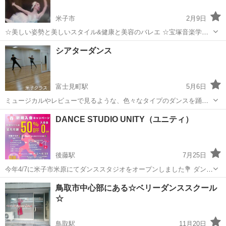
米子市
2月9日
☆美しい姿勢と美しいスタイル&健康と美容のバレエ ☆宝塚音楽学
校・バレエ団・高校大学バレエ課受験、バレエコンクール受験指導
鳥取
米子市
バレエ
早苗
シアターダンス
2015月1月.米子市旗ケ崎(マルイ安倍東出口前)に、Japanese Style 和
のバレエスタ...
富士見町駅
5月6日
ミュージカルやレビューで見るような、色々なタイプのダンスを踊り
ます。 パワフルに！クールに！ 様々な表現を楽しんでください。
鳥取
米子市
富士見町駅
その他
レッスン
DANCE STUDIO UNITY（ユニティ）
2025/5/9(金)から新スケジュールになります！ ☆米子クラス 日時：金
曜(第1...
後藤駅
7月25日
今年4/7に米子市米原にてダンススタジオをオープンしました💐 ダンス
スタジオユニティは米子市で活動している ユニティダンスグループが
鳥取
米子市
後藤駅
ヒップホップ
UNITY
鳥取市中心部にある☆ベリーダンススクール
スタジオをオープンさせ 山陰から次世代の子達への育成をさらに進め
☆
ていきます。 山陰に居なが...
鳥取駅
11月20日