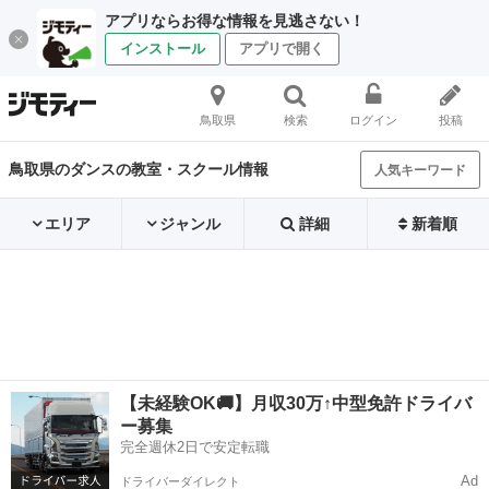
アプリならお得な情報を見逃さない！
インストール
アプリで開く
鳥取県
検索
ログイン
投稿
鳥取県のダンスの教室・スクール情報
人気キーワード
エリア
ジャンル
詳細
新着順
【未経験OK🚚】月収30万↑中型免許ドライバ
ー募集
完全週休2日で安定転職
Ad
ドライバーダイレクト