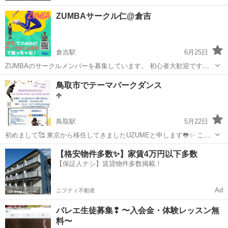
ZUMBAサークル仁@倉吉
倉吉駅
6月25日
ZUMBAのサークルメンバーを募集しています。 初心者大歓迎です！
2026年8月は第2週と第3週にサークルを開催します！ 木曜に行いま
鳥取
倉吉市
倉吉駅
ズンバ
サークル
鳥取市でテーマパークダンス
す。 興味のある方はぜひご連絡ください！ ZUMBAはラテン系の曲に
合...
鳥取駅
5月22日
初めまして🥰 東京から移住してきましたUZUMEと申します🐸✨ この
度、鳥取市でテーマパークダンスのクラスを開講いたします‼️ ディズ
鳥取
鳥取市
鳥取駅
ダンス
Instagram
【格安物件多数✨】家賃4万円以下多数
ニー大好き・ユニバーサル大好き・踊るのが大好き💃理由はなんでも
【保証人ナシ】賃貸物件多数掲載！
OK🥳 新しい扉をあけてみ...
Ad
ニフティ不動産
バレエ生徒募集❢ 〜入会金・体験レッスン無
料〜