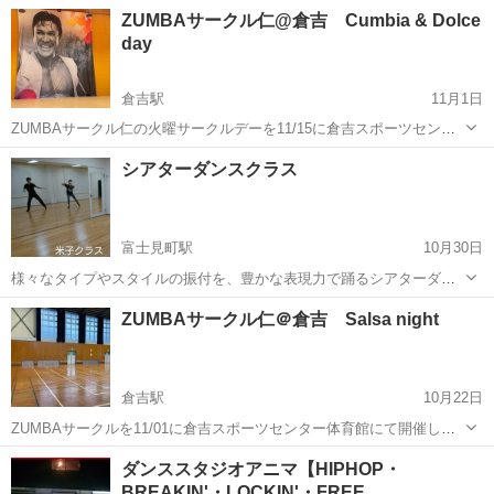
のスタジオでサークルレッスンをしています ※月曜日と土曜日はレッ
鳥取
米子市
ズンバ
ZUMBA
ZUMBAサークル仁@倉吉 Cumbia & Dolce
スンスタート時間違いますので、ご確認お願いします 参加時は、運動
day
できる服装、汗...
倉吉駅
11月1日
ZUMBAサークル仁の火曜サークルデーを11/15に倉吉スポーツセンタ
ー体育館で開催します。 ダンスに興味のある方、体を動かしたいと思
鳥取
倉吉市
倉吉駅
ダンス
ZUMBA
シアターダンスクラス
っている方、ご参加の程よろしくお願いします。 日時: 2022/11/15
18:45よ...
富士見町駅
10月30日
様々なタイプやスタイルの振付を、豊かな表現力で踊るシアターダン
ス。 時にクールに、時にセクシーに、コミカルに、パワフルに。 ミュ
鳥取
米子市
富士見町駅
その他
振付
ZUMBAサークル仁＠倉吉 Salsa night
ージカルやレビューで踊っているような気分で、ダンスを楽しんでみ
ませんか？ ☆米子クラス...
倉吉駅
10月22日
ZUMBAサークルを11/01に倉吉スポーツセンター体育館にて開催しま
す。 時間は18:45から19:40までになります。 この日はサルサをメイン
鳥取
倉吉市
倉吉駅
ズンバ
ZUMBA
ダンススタジオアニマ【HIPHOP・
行いたいと思っています。 初心者の方もぜひ来て下さい。 上履きのシ
BREAKIN'・LOCKIN'・FREE…