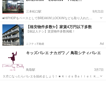
ューズ...
三本松口駅
9月21日
■HIPHOPをベースとしてBREAKIN',LOCKIN'なども取り入れた
FREESTYLE DANCEを教えています。 ■レッスンは、基礎、初級、中
鳥取
米子市
三本松口駅
ダンス
BREAKIN
【格安物件多数✨】家賃4万円以下多数
級に分かれていますので経験者、初心者関係なく自分のレベルに合っ
【保証人ナシ】賃貸物件多数掲載！
たクラ...
Ad
ニフティ不動産
キッズバレエ ナカガワ ／ 鳥取シティバレエ
鳥取駅
3月7日
３才になったらバレエを始めましょう！ ■ Ｋｉｄｓ Bａｌｌｅｔ ＫＡ
ＧＡＷＡ ■ ３才頃からの数年間は、音感やリズム感・表現力といった
鳥取
鳥取市
鳥取駅
ダンス
男性
感性の基礎を育む重要な期間です。 キッズバレエ ナカガワでは一般の
クラスは３才...