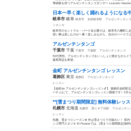
導経験を持つアルゼンチンタンゴダンサー Leandro Haeder
日本一早く楽しく踊れるようになる
岐阜市
岐阜
岐阜市
名鉄岐阜駅
アルゼンチンタン
ミロンガ
岐阜市のセントラル・パーク金公園そば、岐阜市八幡町に
習い事は楽しむのが一番！楽しみながら、自分のペースで上達
アルゼンチンタンゴ
千葉市
千葉
千葉市
千葉駅
アルゼンチンタンゴ
50代男性。アルゼンチンタンゴをいっしょに聴きながらド
葉県周辺を希望。
金町 アルゼンチンタンゴ レッスン
葛飾区
東京
葛飾区
アルゼンチンタンゴ
レッスン
【金町de アルゼンチンタンゴレッスン🎵】 葛飾区金町駅北口徒歩1
ーチェ)にて、アルゼンチンタンゴレッスン開催です✨ 5月も2回開
**[雪まつり期間限定] 無料体験レッス
札幌市
北海道
札幌市
西１８丁目駅
アルゼンチン
レッスン
札幌、雪まつりシーズン❄️ 外は雪まつりで大賑わい！ 室
ンゴ専門スタジオ El Firuleteでは、[雪まつり期間限定]