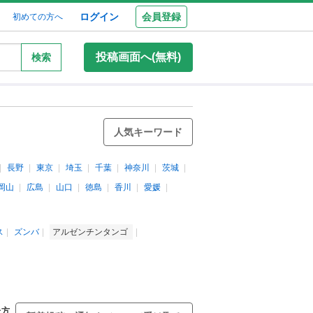
ログイン
会員登録
初めての方へ
投稿画面へ(無料)
検索
人気キーワード
長野
東京
埼玉
千葉
神奈川
茨城
岡山
広島
山口
徳島
香川
愛媛
ス
ズンバ
アルゼンチンタンゴ
た方