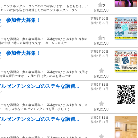
2
、コンチネンタル・タンゴの２つがあります。 もともとは、ア
ロッパに持ち込まれ発達したのがコンチネンタル・タン...
お気に入り
更新6月29日
会 参加者大募集！
作成6月29日
ゴ
1
テキな講習会 参加者大募集！ 基本はおひとり様参加 令和８
の午後７時～８時半までです。 今、５～６人で...
お気に入り
更新6月29日
会 参加者大募集！
作成6月29日
ゴ
テキな講習会 参加者大募集！ 基本はおひとり様参加 次回は
毎週火曜日ですが、７月21日（火）のみお休みです...
お気に入り
更新5月31日
ルゼンチンタンゴのステキな講習...
作成5月31日
ゴ
テキな講習会 参加者大募集！ 基本はおひとり様参加 今、５
。 おしゃれなアルゼンチンタンゴを習いましょう。...
お気に入り
更新5月31日
ルゼンチンタンゴのステキな講習...
作成5月31日
ゴ
テキな講習会 参加者大募集！ 基本はおひとり様参加 今、５