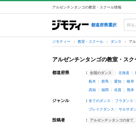
アルゼンチンタンゴの教室・スクール情報
都道府県選択
ジモティー
教室・スクール
ダンス
アル
アルゼンチンタンゴの教室・スク
都道府県
：
全国のダンス
北海道
栃木
群馬
愛知
岐阜
高知
福岡
佐賀
熊本
ジャンル
：
全てのダンス
フラダンス
ブレイクダンス
サルサダ
投稿者
：
アルゼンチンタンゴの全て