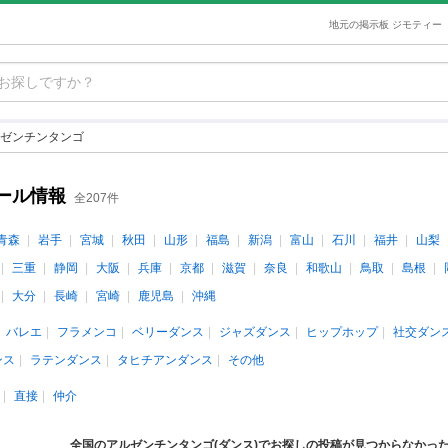
地元の掲示板 ジモティー
ゼンチンタンゴ
ール情報
全207件
青森
岩手
宮城
秋田
山形
福島
新潟
富山
石川
福井
山梨
三重
静岡
大阪
兵庫
京都
滋賀
奈良
和歌山
鳥取
島根
大分
長崎
宮崎
鹿児島
沖縄
バレエ
フラメンコ
ベリーダンス
ジャズダンス
ヒップホップ
社交ダン
ンス
ラテンダンス
タヒチアンダンス
その他
直接
仲介
全国のアルゼンチンタンゴ(ダンス)でお探しの投稿が見つからなかっ