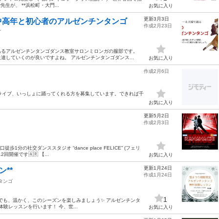
先生が、 **浜松町・大門...
お気に入り
更新3月3日
中高年と初心者のアルゼンチンタンゴ
作成2月23日
ゴ
あるアルゼンチンタンゴダンス教室サロンミロンガの服部です。
していくのが良いですよね。 アルゼンチンタンゴダンス...
お気に入り
作成2月6日
ライブ、いっしょに踊ってくれる方を募集しています。できれば千
お気に入り
更新5月2日
作成2月3日
分の社交ダンススタジオ “dance place FELICE” (フェリ
催です🇦🇷 【...
お気に入り
更新1月24日
ン**
作成1月24日
タンゴ
1
内でも、温かく、このシーズンを楽しみましょう✨ アルゼンチンタ
無料体験レッスンを行います！ 今、世...
お気に入り