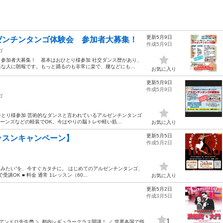
更新5月9日
ゼンチンタンゴ体験会 参加者大募集！
作成5月9日
ゴ
参加者大募集！ 基本はおひとり様参加 社交ダンス歴があり、
な人に朗報です。もっと踊るのも非常に楽で、腰などにも...
お気に入り
更新5月9日
作成5月9日
ゴ
とり様参加 芸術的なダンスと言われているアルゼンチンタンゴ
ーンズなどの軽装でOK。今はやりの脳トレや軽い筋...
お気に入り
更新5月5日
ッスンキャンペーン】
作成5月2日
てみたい”を、今すぐカタチに。 はじめてのアルゼンチンタンゴ、
OK ■ 料金 通常 1レッスン（60...
お気に入り
更新5月2日
作成3月5日
1
アンドロ先生😎 ＼ 都内レギュラークラス開講！ ／ 世界各国で指