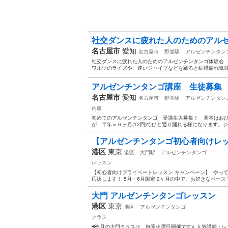
社交ダンスに疲れた人のためのアル
名古屋市
愛知
名古屋市
野並駅
アルゼンチンタン
社交ダンスに疲れた人のためのアルゼンチンタンゴ体験会 
ワルツのライズや、速いジャイブなどを踊ると結構疲れ気味
アルゼンチンタンゴ講座 生徒募集
名古屋市
愛知
名古屋市
野並駅
アルゼンチンタン
内藤
初めてのアルゼンチンタンゴ 受講生大募集！ 基本はおひ
が、半年＝６ヶ月(12回)でひと通り踊れる様になります。ジ
【アルゼンチンタンゴ初心者向けレ
港区
東京
港区
大門駅
アルゼンチンタンゴ
レッスン
【初心者向けプライベートレッスン キャンペーン】 “やっ
応援します！ 5月・6月限定 2ヶ月の中で、お好きなペースで受講
大門 アルゼンチンタンゴレッスン
港区
東京
港区
アルゼンチンタンゴ
クラス
📢5月の大門クラスは、毎週火曜日開催です⭐️ 人気講師・レ