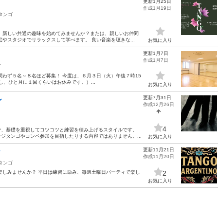
更新1月25日
作成1月19日
タンゴ
、新しい共通の趣味を始めてみませんか？または、親しいお仲間
やスタジオでリラックスして学べます。 良い音楽を聴きな...
お気に入り
更新1月7日
作成1月7日
ゴ
問わず５名～８名ほど募集！ 今度は、６月３日（火）午後７時15
し、ひと月に１回くらいはお休みです。）...
お気に入り
更新7月31日
ン
作成12月26日
4
で、基礎を重視してコツコツと練習を積み上げるスタイルです。
ジタンゴやコンペ参加を目指したりする内容ではありません。...
お気に入り
更新11月21日
？
作成11月20日
タンゴ
楽しみませんか？ 平日は練習に励み、毎週土曜日パーティで楽し
2
お気に入り