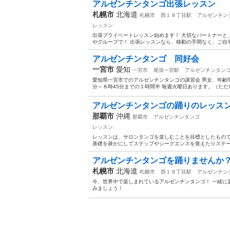
アルゼンチンタンゴ出張レッスン
札幌市
北海道
札幌市
西１８丁目駅
アルゼンチン
レッスン
出張プライベートレッスン始めます！ 大切なパートナーと
やグループで！ 出張レッスンなら、移動の手間なく、ご自宅
アルゼンチンタンゴ 同好会
一宮市
愛知
一宮市
尾張一宮駅
アルゼンチンタン
愛知県一宮市でのアルゼンチンタンゴの講習会 男女、年齢
分～８時45分までの１時間半 毎週火曜日あります。（ただ
アルゼンチンタンゴの踊りのレッス
那覇市
沖縄
那覇市
アルゼンチンタンゴ
レッスン
レッスンは、サロンタンゴを楽しむことを目標としたもの
基礎を疎かにしてステップやシークエンスを覚えたりステー
アルゼンチンタンゴを踊りませんか
札幌市
北海道
札幌市
西１８丁目駅
アルゼンチン
今、世界中で楽しまれているアルゼンチンタンゴ！ 一緒に
みましょう！