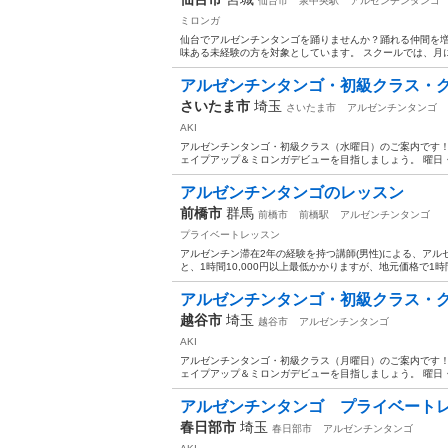
仙台市
泉中央駅
アルゼンチンタンゴ
ミロンガ
仙台でアルゼンチンタンゴを踊りませんか？踊れる仲間を増
味ある未経験の方を対象としています。 スクールでは、月に
アルゼンチンタンゴ・初級クラス・グ
さいたま市
埼玉
さいたま市
アルゼンチンタンゴ
AKI
アルゼンチンタンゴ・初級クラス（水曜日）のご案内です！
ェイプアップ＆ミロンガデビューを目指しましょう。 曜日・
アルゼンチンタンゴのレッスン
前橋市
群馬
前橋市
前橋駅
アルゼンチンタンゴ
プライベートレッスン
アルゼンチン滞在2年の経験を持つ講師(男性)による、ア
と、1時間10,000円以上最低かかりますが、地元価格で1時間
アルゼンチンタンゴ・初級クラス・グ
越谷市
埼玉
越谷市
アルゼンチンタンゴ
AKI
アルゼンチンタンゴ・初級クラス（月曜日）のご案内です！
ェイプアップ＆ミロンガデビューを目指しましょう。 曜日・
アルゼンチンタンゴ プライベート
春日部市
埼玉
春日部市
アルゼンチンタンゴ