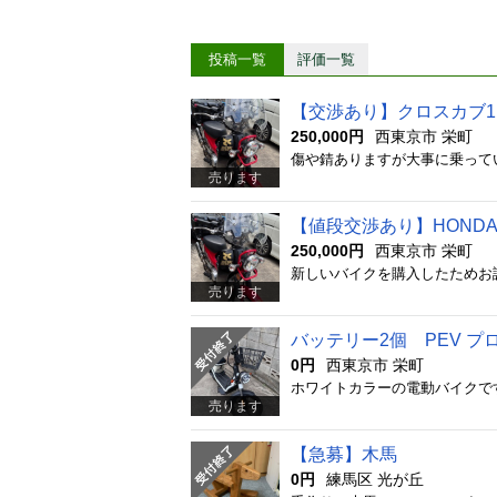
投稿一覧
評価一覧
【交渉あり】クロスカブ11
250,000円
西東京市 栄町
売ります
【値段交渉あり】HONDA 
250,000円
西東京市 栄町
売ります
バッテリー2個 PEV 
0円
西東京市 栄町
売ります
【急募】木馬
0円
練馬区 光が丘