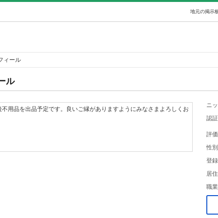
地元の掲示板
フィール
ール
ニッ
後不用品を出品予定です。良いご縁がありますようにみなさまよろしくお
認証
評価
性別
登録
居住
職業