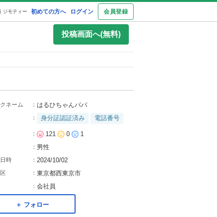
初めての方へ
ログイン
会員登録
 ジモティー
投稿画面へ(無料)
クネーム
：
はるひちゃんパパ
：
身分証認証済み
電話番号
：
121
0
1
：
男性
日時
：
2024/10/02
区
：
東京都西東京市
：
会社員
＋ フォロー