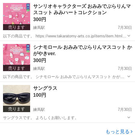
お願いします。
東京
練馬区
練馬駅
その他
チロルチョコ
サンリオキャラクターズ おみみでぶらりんマ
スコット みみハートコレクション
300円
売ります
練馬駅
7月30日
以下の商品です。 https://www.takaratomy-arts.co.jp/items/item.html?
n=Y903069 よろしくお願いします。
東京
練馬区
練馬駅
その他
みみ
シナモロール おみみでぶらりんマスコット か
がやきver.
300円
売ります
練馬駅
7月30日
以下の商品です。 シナモロール おみみでぶらりんマスコット かがや
きver.｜商品情報｜タカラトミーアーツ
東京
練馬区
練馬駅
その他
シナモロール
サングラス
https://share.google/GT7nQOlZdphYYWuUd よろしくお願いします。
100円
売ります
練馬駅
7月30日
サングラスです。 よろしくお願いします。
東京
練馬区
練馬駅
小物
よろしくお願いします
もっと見る