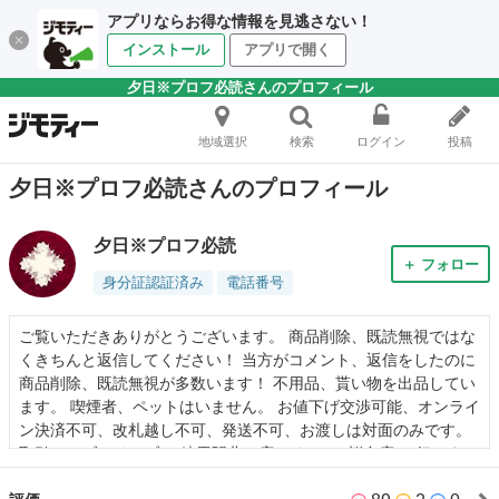
アプリならお得な情報を見逃さない！
インストール
アプリで開く
夕日※プロフ必読さんのプロフィール
地域選択
検索
ログイン
投稿
夕日※プロフ必読さんのプロフィール
夕日※プロフ必読
＋ フォロー
身分証認証済み
電話番号
ご覧いただきありがとうございます。 商品削除、既読無視ではな
くきちんと返信してください！ 当方がコメント、返信をしたのに
商品削除、既読無視が多数います！ 不用品、貰い物を出品してい
ます。 喫煙者、ペットはいません。 お値下げ交渉可能、オンライ
ン決済不可、改札越し不可、発送不可、お渡しは対面のみです。
取引はセブンイレブン(練馬駅北口店)、なごみ(桜台店)で行いま
す。 質問等あればお気軽にコメントしてください。 よろしくお願