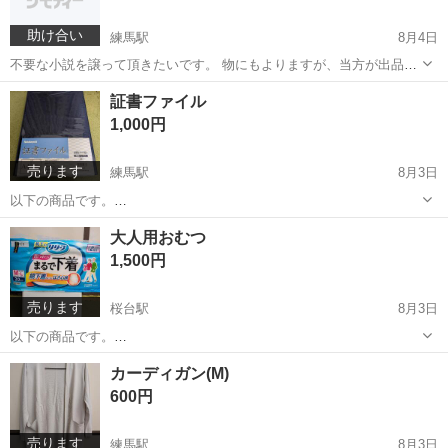
助け合い
練馬駅
8月4日
不要な小説を譲って頂きたいです。 物にもよりますが、当方が出品し
ている物との物々交換も可能です。 よろしくお願いします。
東京
練馬区
練馬駅
買いたい/ください
証書ファイル
1,000円
売ります
練馬駅
8月3日
以下の商品です。
https://www.amazon.co.jp/%E3%83%8A%E3%82%AB%E3%83%90%
東京
練馬区
練馬駅
その他
よろしくお願いします
大人用おむつ
E3%83%A4%E3%82%B7-
1,500円
%E8%A8%BC%E6%9B%B8%E3%83%BB%E8%B...
売ります
桜台駅
8月3日
以下の商品です。
https://www.amazon.co.jp/%E3%83%AA%E3%83%AA%E3%83%BC
東京
練馬区
桜台駅
生活雑貨
大人用
カーディガン(M)
%E3%83%95-
600円
%E3%83%91%E3%83%B3%E3%83%84%E3%82%BF%E3%8...
売ります
練馬駅
8月3日