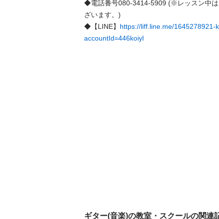
◆電話番号080-3414-5909 (※レッス
ざいます。)

◆【LINE】
https://liff.line.me/164527892
accountId=446koiyl
ギター(音楽)の教室・スクールの関連