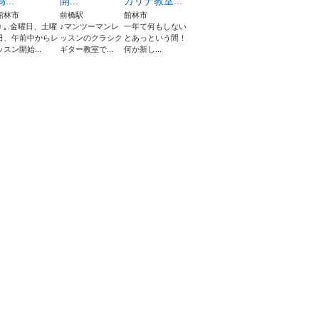
為...
開...
カリナ教室...
館林市
前橋駅
館林市
♬｡.金曜日、土曜
♪マンツーマンレ
一年て何もしない
日、午前中からレ
ッスンのクラシク
とあっという間！
ッスン開始...
ギター教室で...
何か新し...