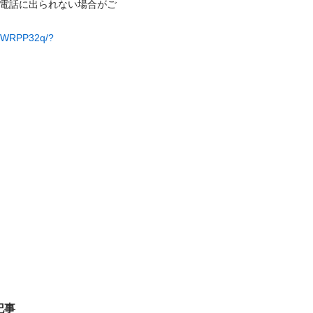
ン中は電話に出られない場合がご
1-kWRPP32q/?
記事