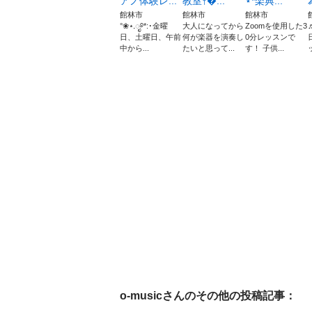
アノ体験レ...
教室𖤣...
⋆*楽典...
館林市
館林市
館林市
°❀⋆.ೃ࿔*:･金曜
大人になってから
Zoomを使用した3
日、土曜日、午前
何が楽器を演奏し
0分レッスンで
中から...
たいと思って...
す！ 子供...
o-music
さんのその他の投稿記事：