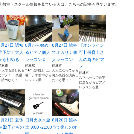
... 群馬 教室・スクール情報を見ている人は、こちらの記事も見ています。
8月27日 認知
8月から始め
8月27日 館林
【オンライン
症予防！大人
るピアノ個人
でオカリナ個
可】保育士さ
から初める...
レッスン🌷
人レッスン...
んの為のピア
館林市
館林駅
館林市
ノ...
一人でも楽しめる
꙳★*ﾟ金曜日、土
大人になってから
館林市
ピアノ！！ 楽譜
曜日、午前中から
何が楽器を演奏し
スマホ一つで自宅
が読めなくて...
レッスン開...
たいと思って...
に居ながらピアノ
レッスンを受...
8月21日 夏休
日月火水木金
8月20日 館林
み🏖子どもの
土 9:00~21:00
市で癒しのオ