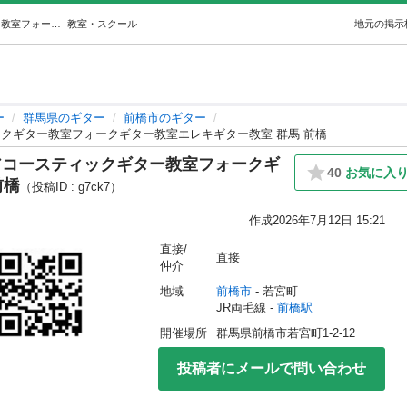
日月火水木金土9:00~21:00開講 アコースティックギター教室フォークギター教室エレキギター教室 群馬 前橋 (o-music) 前橋のギターの生徒募集・教室・スクールの広告掲示板｜ジモティー
教室・スクール
地元の掲示
ー
群馬県のギター
前橋市のギター
ティックギター教室フォークギター教室エレキギター教室 群馬 前橋
開講 アコースティックギター教室フォークギ
40
お気に入
前橋
（投稿ID : g7ck7）
作成
2026年7月12日 15:21
直接/
直接
仲介
地域
前橋市
 - 若宮町
JR両毛線 - 
前橋駅
開催場所
群馬県前橋市若宮町1-2-12
投稿者にメールで問い合わせ