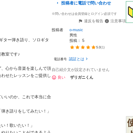
投稿者に電話で問い合わせ
※問い合わせは会員登録とログイン必須です
違反を報告
注意事項
投稿者
o-music
男性
ギター弾き語り、ソロギタ
投稿： 
5
5.0
(
1
)
です♪

認証とは
電話番号
ず、心から音楽を楽しんで頂
自己紹介文が設定されていません
合わせたレッスンをご提供し
良い
ザリガニくん
ていいのか、これで本当に合
「弾き語りをしてみたい！」
！歌いたい！」

、やりたいことができるよう