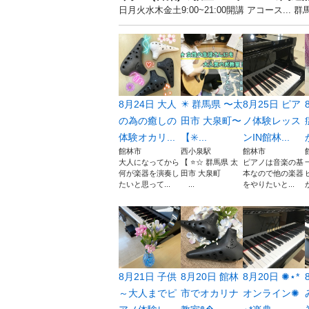
日月火水木金土9:00~21:00開講 アコース
8月24日 大人
✴️ 群馬県 〜太
8月25日 ピア
の為の癒しの
田市 大泉町〜
ノ体験レッス
体験オカリ...
【✳️...
ンIN館林...
館林市
西小泉駅
館林市
大人になってから
【 ⭐️☆ 群馬県 太
ピアノは音楽の基
何が楽器を演奏し
田市 大泉町
本なので他の楽器
たいと思って...
...
をやりたいと...
8月21日 子供
8月20日 館林
8月20日 ✺⋆*
～大人までピ
市でオカリナ
オンライン✺