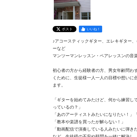
ポスト
いいね！
♪アコースティックギター、エレキギター、
ーなど

マンツーマンレッスン・ペアレッスンの音楽教室
初心者の方から経験者の方、男女年齢問わ
くために、生徒様一人一人の目標や想いに
ます。

「ギターを始めてみたけど、何から練習し
っているの？」

「あのアーティストみたいになりたい！」
「教本や楽譜を買ったが解らない！」

「動画配信で演奏している人みたいに弾きたい
など、生徒様の不安や疑問を一緒に解決し