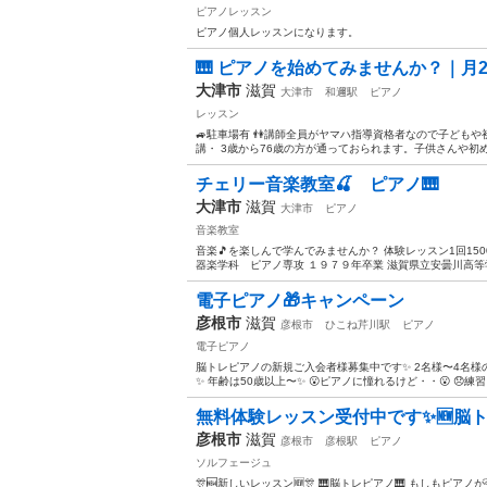
ピアノレッスン
ピアノ個人レッスンになります。
🎹 ピアノを始めてみませんか？｜月
大津市
滋賀
大津市
和邇駅
ピアノ
レッスン
🚙駐車場有 👫講師全員がヤマハ指導資格者なので子どもや
講・ 3歳から76歳の方が通っておられます。子供さんや初め
チェリー音楽教室🍒 ピアノ🎹
大津市
滋賀
大津市
ピアノ
音楽教室
音楽🎵を楽しんで学んでみませんか？ 体験レッスン1回15
器楽学科 ピアノ専攻 １９７９年卒業 滋賀県立安曇川高等学
電子ピアノ🎁キャンペーン
彦根市
滋賀
彦根市
ひこね芹川駅
ピアノ
電子ピアノ
脳トレピアノの新規ご入会者様募集中です✨ 2名様〜4名
✨ 年齢は50歳以上〜✨ 😮ピアノに憧れるけど・・😮 😞練習
無料体験レッスン受付中です✨🆕脳ト
彦根市
滋賀
彦根市
彦根駅
ピアノ
ソルフェージュ
🎊🆕新しいレッスン🆕🎊 🎹脳トレピアノ🎹 もしも