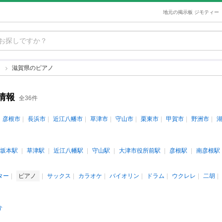
地元の掲示板 ジモティー
ノ
滋賀県のピアノ
情報
全36件
彦根市
長浜市
近江八幡市
草津市
守山市
栗東市
甲賀市
野洲市
坂本駅
草津駅
近江八幡駅
守山駅
大津市役所前駅
彦根駅
南彦根駅
ター
ピアノ
サックス
カラオケ
バイオリン
ドラム
ウクレレ
二胡
介