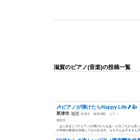
滋賀のピアノ(音楽)の投稿一覧
🎶ピアノが弾けたらHappy Life🎵👍
草津市
滋賀
草津市
南草津駅
ピアノ
連絡先
はじめまして‼️ ピアノが弾けたらなあ～と日ごろから思
小学校の教員を目指しておられる方。もちろんお子さまも大歓迎