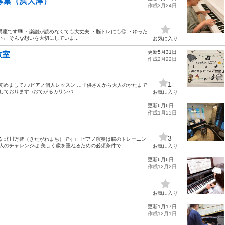
募集（浜大津）
作成3月24日
座です🎹 ・楽譜が読めなくても大丈夫 ・脳トレにも◎ ・ゆった
 そんな想いを大切にしていま...
お気に入り
更新5月31日
教室
作成2月22日
1
す 初めまして♪ ♪ピアノ個人レッスン …子供さんから大人のかたまで
ております ♪おてがるカリンバ...
お気に入り
更新6月6日
作成1月23日
3
る 北川万智（きたがわまち）です♩ ピアノ演奏は脳のトレーニン
人のチャレンジは 美しく歳を重ねるための必須条件で...
お気に入り
更新6月6日
作成12月2日
お気に入り
更新1月17日
作成12月1日