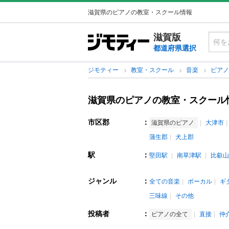
滋賀県のピアノの教室・スクール情報
滋賀版
都道府県選択
ジモティー
教室・スクール
音楽
ピア
滋賀県のピアノの教室・スクール
市区郡
：
滋賀県のピアノ
大津市
蒲生郡
犬上郡
駅
：
堅田駅
南草津駅
比叡山
ジャンル
：
全ての音楽
ボーカル
ギ
三味線
その他
投稿者
：
ピアノの全て
直接
仲