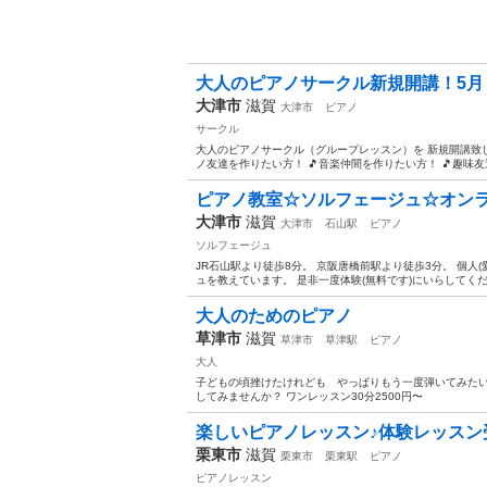
大人のピアノサークル新規開講！5月
大津市
滋賀
大津市
ピアノ
サークル
大人のピアノサークル（グループレッスン）を 新規開講致しま
ノ友達を作りたい方！ 🎵音楽仲間を作りたい方！ 🎵趣味友達
ピアノ教室☆ソルフェージュ☆オンラ
大津市
滋賀
大津市
石山駅
ピアノ
ソルフェージュ
JR石山駅より徒歩8分。 京阪唐橋前駅より徒歩3分。 個
ュを教えています。 是非一度体験(無料です)にいらしてください♪
大人のためのピアノ
草津市
滋賀
草津市
草津駅
ピアノ
大人
子どもの頃挫けたけれども やっぱりもう一度弾いてみた
してみませんか？ ワンレッスン30分2500円〜
楽しいピアノレッスン♪体験レッスン
栗東市
滋賀
栗東市
栗東駅
ピアノ
ピアノレッスン