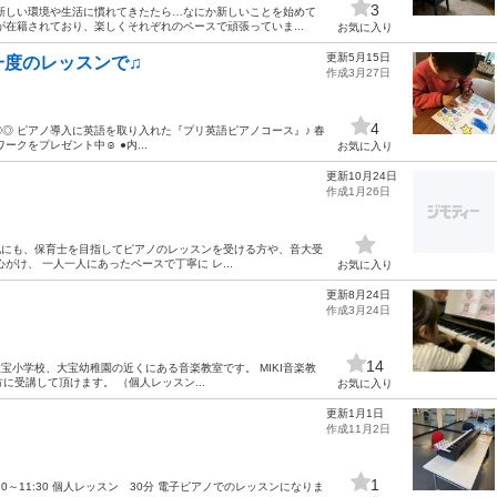
3
新しい環境や生活に慣れてきたたら…なにか新しいことを始めて
在籍されており、楽しくそれぞれのペースで頑張っていま...
お気に入り
更新5月15日
一度のレッスンで♫
作成3月27日
4
◎ ピアノ導入に英語を取り入れた『プリ英語ピアノコース』♪ 春
をプレゼント中☺︎ ●内...
お気に入り
更新10月24日
作成1月26日
他にも、保育士を目指してピアノのレッスンを受ける方や、音大受
け、 一人一人にあったペースで丁寧に レ...
お気に入り
更新8月24日
作成3月24日
14
宝小学校、大宝幼稚園の近くにある音楽教室です。 MIKI音楽教
に受講して頂けます。 （個人レッスン...
お気に入り
更新1月1日
作成11月2日
1
:30～11:30 個人レッスン 30分 電子ピアノでのレッスンになりま