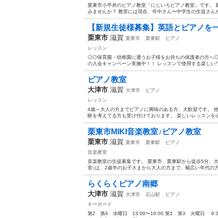
栗東市小平井のピアノ教室「にじいろピアノ教室」です。 
みませんか？ 教室には現在、年中さん〜中学生の生徒さんが
【新規生徒様募集】英語とピアノを
栗東市
滋賀
栗東市
栗東駅
ピアノ
レッスン
◎◎保育園・幼稚園に通うお子様をお持ちの保護者の方へ◎
の入会キャンペーン実施中！！ レッスンで使用する楽しいワーク
ピアノ教室
大津市
滋賀
大津市
ピアノ
レッスン
4歳～大人の方までピアノに興味のある方、大歓迎です。 
験を考えてる方も受け付けております。 楽しいレッスンを心が
栗東市MIKI音楽教室♪ピアノ教室
栗東市
滋賀
栗東市
栗東駅
ピアノ
音楽教室
音楽教室の生徒募集です。 栗東市、栗東駅から徒歩5分、大
室♪は、2歳半のお子さまから大人の方まで、幅広い年代の方
らくらくピアノ南郷
大津市
滋賀
大津市
石山駅
ピアノ
キーボード
第2 第4 水曜日 13:00〜16:00 第1 第3 火曜日 9