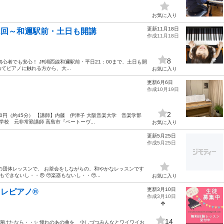
お気に入り
更新11月18日
2回～和邇駅前・土日も開講
作成11月18日
8
初心者でも安心！ JR湖西線和邇駅前・平日21：00まで、土日も開
てピアノに触れる方から、大...
お気に入り
更新6月6日
作成10月19日
2
00円（約45分） 【講師】内藤 伊津子 大阪音楽大学 音楽学部
校 元非常勤講師 高島市『ベートーヴ...
お気に入り
更新5月25日
作成5月25日
様の団体レッスンで、 お茶会をしながらの、和やかなレッスンです
もできないし・・😞 🥺楽器もないし・・🥺...
お気に入り
更新3月10日
レピアノ®︎
作成3月10日
14
ピアノが弾けたなら・・✨ 憧れのあの曲を 少しづつみんなとワイワイお