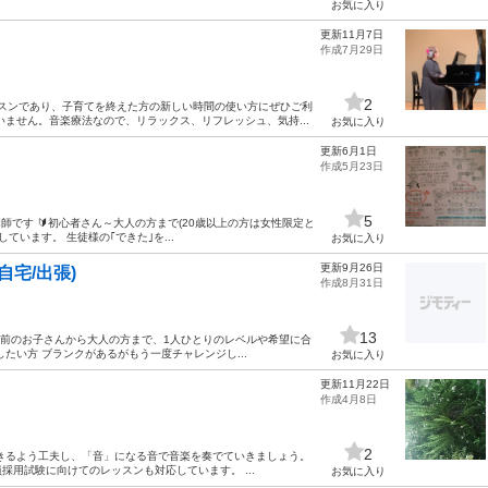
お気に入り
更新11月7日
作成7月29日
2
ッスンであり、子育てを終えた方の新しい時間の使い方にぜひご利
ません。音楽療法なので、リラックス、リフレッシュ、気持...
お気に入り
更新6月1日
作成5月23日
5
師です 🔰初心者さん～大人の方まで(20歳以上の方は女性限定と
しています。 生徒様の｢できた｣を...
お気に入り
更新9月26日
宅/出張)
作成8月31日
13
学前のお子さんから大人の方まで、1人ひとりのレベルや希望に合
たい方 ブランクがあるがもう一度チャレンジし...
お気に入り
更新11月22日
作成4月8日
2
きるよう工夫し、「音」になる音で音楽を奏でていきましょう。
用試験に向けてのレッスンも対応しています。 ...
お気に入り