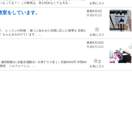
なってる？！ この教室は、音が読めなくても大丈...
お気に入り
更新9月3日
教室をしています。
作成9月2日
。 レッスンの特徴： 個々に合わせた目標に応じた指導を 目標と
もらえる心がけています。 ...
お気に入り
更新8月19日
作成8月19日
2
膳所駅数分♪京阪石場数分♪ 大津テラス近く♪ 月謝6000円 年間40
聴音、ソルフェージュ、...
お気に入り