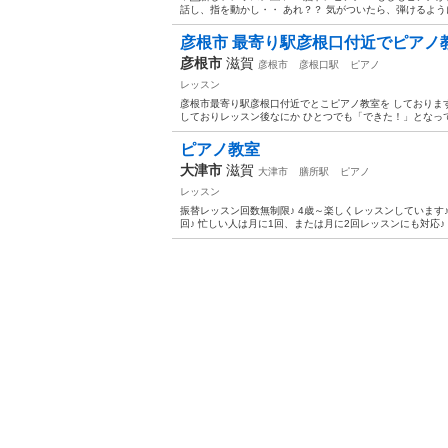
話し、指を動かし・・ あれ？？ 気がついたら、弾けるように
彦根市 最寄り駅彦根口付近でピアノ
彦根市
滋賀
彦根市
彦根口駅
ピアノ
レッスン
彦根市最寄り駅彦根口付近でとこピアノ教室を しております
しておりレッスン後なにか ひとつでも「できた！」となって 
ピアノ教室
大津市
滋賀
大津市
膳所駅
ピアノ
レッスン
振替レッスン回数無制限♪ 4歳～楽しくレッスンしています♪ 
回♪ 忙しい人は月に1回、または月に2回レッスンにも対応♪ 