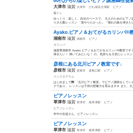
60代からの楽しいピアノ講座🎹生徒
大津市
滋賀
大津市
びわ湖浜大津駅
ピアノ
脳トレ
ゆっくり、楽しく、自分のペースで。 大人のためのピアノ講
り少人数レッスン 「昔やりたかった」「憧れの曲を弾きたい」
Ayako.ピアノ＆おてがるカリンバ®️
湖南市
滋賀
湖南市
ピアノ
カリンバ
滋賀県湖南市 Ayako.ピアノ＆おてがるカリンバ®️教室で
弾きたい！ 弾いてみたいな！ の、気持ちを大切にレッスンし
彦根にある北川ピアノ教室です♩
彦根市
滋賀
彦根市
彦根口駅
ピアノ
インスタグラム
はじめまして🎹 「北川ピアノ教室」でピアノ講師をしてい
グであり、 レッスンは子供の想像力を育みます🌷 また、大
ピアノレッスン
草津市
滋賀
草津市
南草津駅
ピアノ
ピアノレッスン
年中の生徒さん、ピアノレッスン
ピアノレッスン
草津市
滋賀
草津市
南草津駅
ピアノ