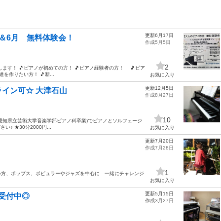
更新6月17日
＆6月 無料体験会！
作成5月5日
2
す！ 🎵ピアノが初めての方！ 🎵ピアノ経験者の方！ 🎵ピア
を作りたい方！ 🎵新...
お気に入り
更新12月5日
イン可☆ 大津石山
作成8月27日
10
人(愛知県立芸術大学音楽学部ピアノ科卒業)でピアノとソルフェージ
 ★30分2000円...
お気に入り
更新7月20日
作成7月28日
1
い方、ポップス、ポピュラーやジャズを中心に 一緒にチャレンジ
お気に入り
更新5月15日
受付中◎
作成3月27日