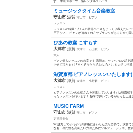
す。 中山スポーツ二階レンタルスペース
ミュージックタイム音楽教室
守山市
滋賀
守山市
ピアノ
レッスン
レッスンの特徴 1人1人の習得ペースをじっくり考えたレ
用下さい。 ピアノが初めての方やブランクがある方全く問い
ぴあの教室 こすもす
大津市
滋賀
大津市
石山駅
ピアノ
大人
ピアノ個人レッスンの教室です 講師は、ヤマハPSTA認定講
させて頂きます) ｢きく｣｢うたう｣｢よむ｣｢ひく｣を大切に指導
滋賀京都 ピアノレッスンいたします(自
大津市
滋賀
大津市
小野駅
ピアノ
レッスン
ピアノレッスンの生徒さんを募集しております♪ 幼稚園就
ったレッスンを行います！ 独学で弾いているがもっと上達し
MUSIC FARM
守山市
滋賀
守山市
ピアノ
定期演奏会
￼ 脱力してそれぞれの体格に合わせた楽な姿勢で、演奏で
なお、専門性を高めたい方のためにソルフェージュや、教員採