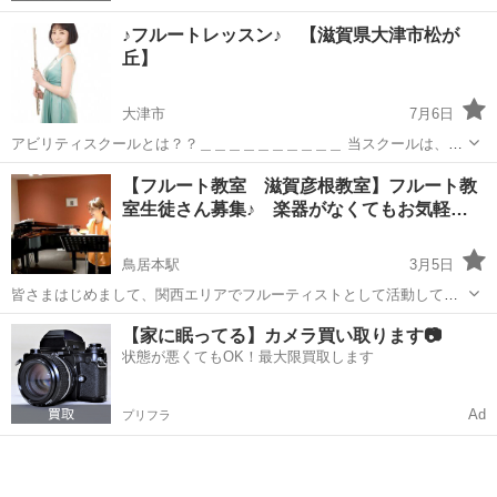
♪フルートレッスン♪ 【滋賀県大津市松が
丘】
大津市
7月6日
アビリティスクールとは？？＿＿＿＿＿＿＿＿＿＿ 当スクールは、全
国で個人教室(講師自宅教室)を 運営しております。 講師は適正な面接
滋賀
大津市
フルート
レッスン
【フルート教室 滋賀彦根教室】フルート教
や試験を行い採用し、受講しやすいレッスンプラン・価格設定を設
室生徒さん募集♪ 楽器がなくてもお気軽…
け、個人教室の強みを生...
鳥居本駅
3月5日
皆さまはじめまして、関西エリアでフルーティストとして活動してお
ります、野口春菜です。 〜滋賀県彦根のフルート教室のご案内〜 趣味
滋賀
彦根市
鳥居本駅
フルート
レッスン
【家に眠ってる】カメラ買い取ります📷
からお子様のおけいこまで、ご年齢、経験を問わず受講頂けます。 技
状態が悪くてもOK！最大限買取します
術的なことだけ...
Ad
プリフラ