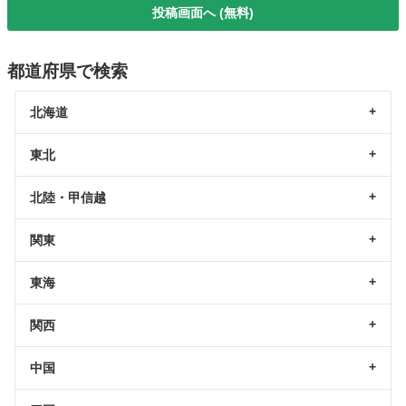
投稿画面へ (無料)
都道府県で検索
北海道
東北
北陸・甲信越
関東
東海
関西
中国