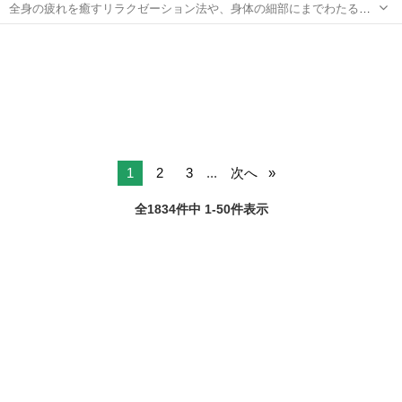
全身の疲れを癒すリラクゼーション法や、身体の細部にまでわたる整
体施術法。さらに各部位のストレッチ法まで整体のプロ技術を習得！
大阪
大阪市
整体
また講義では基礎解剖学や生理学等、プロの整体師として即戦力で活
躍できる理論等がトータルに学べます！...
1
2
3
...
次へ
全1834件中 1-50件表示