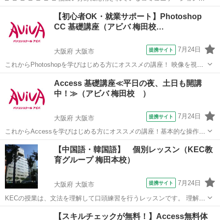
理学 ビジネス、プライベートはもちろん 就活、面接にも力を発揮
大阪
大阪市
セラピー
【初心者OK・就業サポート】Photoshop
□■□■□■□■□■□■□ アドバンスコースでは、コミュニケーションの基礎
CC 基礎講座（アビバ 梅田校…
となる心理...
7月24日
提携サイト
大阪府 大阪市
これからPhotoshopを学びはじめる方にオススメの講座！ 映像を視聴
しながら操作を行い、操作の基本からPhotohopの醍醐味である画像合
大阪
大阪市
Photoshop
Access 基礎講座≪平日の夜、土日も開講
成や画像加工のスキルまで学習していきます。 実際の制作時に活かし
中！≫（アビバ 梅田校 ）
やすいよう、「何...
7月24日
提携サイト
大阪府 大阪市
これからAccessを学びはじめる方にオススメの講座！基本的な操作か
らリレーションシップなど、データベース管理ソフトであるAccessの
大阪
大阪市
アクセス
【中国語・韓国語】 個別レッスン（KEC教
醍醐味を学ぶ事ができる講座です。 ■学習内容■ 基本操作・テーブ
育グループ 梅田本校）
ル・クエリ・フォーム...
7月24日
提携サイト
大阪府 大阪市
KECの授業は、文法を理解して口頭練習を行うレッスンです。 理解し
た内容を使って何度も何度も発話。 文法や発音に自信のない人も文法
大阪
大阪市
中国語
【スキルチェックが無料！】Access無料体
理解と発話練習で会話力を確実に養成することができます。