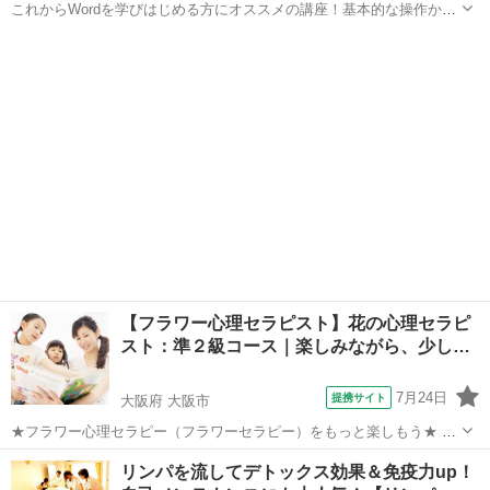
これからWordを学びはじめる方にオススメの講座！基本的な操作から
ビジネス文書作成、印刷方法の設定など文書作成ソフトであるWordの
大阪
大阪市
ワード
醍醐味を学ぶ事ができる講座です。 ■学習内容■ 基本操作・文章の入
力・ページ構成・基本的...
【フラワー心理セラピスト】花の心理セラピ
スト：準２級コース｜楽しみながら、少し…
7月24日
提携サイト
大阪府 大阪市
★フラワー心理セラピー（フラワーセラピー）をもっと楽しもう★ ・
お花を楽しみながら、少し深く心理学を学びたい方に
大阪
大阪市
セラピー
リンパを流してデトックス効果＆免疫力up！