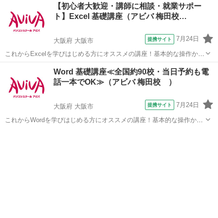
大阪
大阪市
アロマ
【初心者大歓迎・講師に相談・就業サポー
マッスルの施術まで！リンパを流れに沿って、流すとともに血行も促
ト】Excel 基礎講座（アビバ 梅田校…
進してゆきますので、むくみが...
7月24日
提携サイト
大阪府 大阪市
これからExcelを学びはじめる方にオススメの講座！基本的な操作から
関数やグラフ作成など、表計算ソフトであるExcelの醍醐味を学ぶ事が
大阪
大阪市
エクセル
Word 基礎講座≪全国約90校・当日予約も電
できる講座です。 ■学習内容■ 基本操作・印刷・ページ設定・書式設
話一本でOK≫（アビバ 梅田校 ）
定・効率の良いデー...
7月24日
提携サイト
大阪府 大阪市
これからWordを学びはじめる方にオススメの講座！基本的な操作から
ビジネス文書作成、印刷方法の設定など文書作成ソフトであるWordの
大阪
大阪市
ワード
醍醐味を学ぶ事ができる講座です。 ■学習内容■ 基本操作・文章の入
力・ページ構成・基本的...