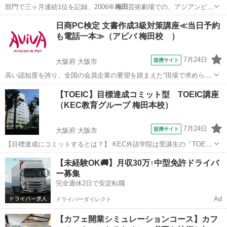
部門で三ヶ月連続1位を記録、2006年
梅田
芸術劇場での、アジアンビー
トフェスティ…
大阪
大阪市
天満駅
ドラム
ドラムセット
日商PC検定 文書作成3級対策講座≪当日予約
も電話一本≫（アビバ 梅田校 ）
7月24日
提携サイト
大阪府 大阪市
高い認知度を誇り、全国の会員企業の要望を踏まえた“現場で求められ
ているスキル”、つまり実務を強く想定したスキルが身につく「日商PC
大阪
大阪市
ワード
【TOEIC】目標達成コミット型 TOEIC講座
検定 文書作成3級」の取得に向けた学習を行います。
（KEC教育グループ 梅田本校）
7月24日
提携サイト
大阪府 大阪市
【目標達成にコミットするとは？】 KEC外語学院は受講生の「TOEIC
目標スコア達成」という結果に対して責任を持ち、TOEIC指導のプロ
大阪
大阪市
TOEIC(R)テスト
【未経験OK🚚】月収30万↑中型免許ドライバ
フェッショナル講師陣が目標達成するまで、徹底的に指導・支援を行
ー募集
います。 ※保証制度の適...
完全週休2日で安定転職
Ad
ドライバーダイレクト
【カフェ開業シミュレーションコース】カフ