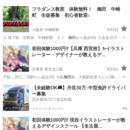
フラダンス教室 体験無料！ 梅田 中崎
町 生徒募集 初心者歓迎♪
大阪府 中崎町駅
8月6日
エ 地下鉄 谷町線 中崎町駅 すぐ
梅田
から徒歩8分 入会金10,0…
大阪
大阪市
中崎町駅
フラダンス
梅田
初回体験1000円‼️【兵庫 西宮校】✨イラスト
レーター・デザイナーが教えるデ…
兵庫県 西宮北口駅
8月6日
戸校→JR三ノ宮駅から徒歩3分 大阪
梅田
校→大阪駅前第３ビル2階 大
阪天王寺…
兵庫
西宮市
西宮北口駅
イラスト
講座
【未経験OK🚚】月収30万↑中型免許ドライバ
ー募集
完全週休2日で安定転職
Ad
ドライバーダイレクト
初回体験1000円‼️ 現役イラストレーターが教
えるデザインスクール 【名古屋…