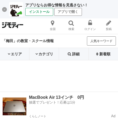
アプリならお得な情報を見逃さない！
インストール
アプリで開く
全国
検索
ログイン
投稿
「梅田」の教室・スクール情報
人気キーワード
エリア
カテゴリ
詳細
新着順
MacBook Air 13インチ 0円
抽選でプレゼント！応募は1分
Ad
くらしノート