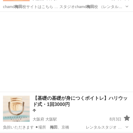
chamd
梅田
校サイトはこちら … スタジオchamd
梅田
校 （レンタル
ス… 詳しくはchamd
梅田
校公式サイト 以下… いて chamd
梅田
校公
大阪
大阪市
中津駅
ダンス
梅田
式サイト 以下… まずは、chamd
梅田
校 公式サイトをご…
【基礎の基礎が身につくボイトレ】ハリウッ
ド式・1回3000円
大阪府 大阪駅
8月3日
負担いただきます ⚫︎場所
梅田
、京橋 レンタルスタジオ …