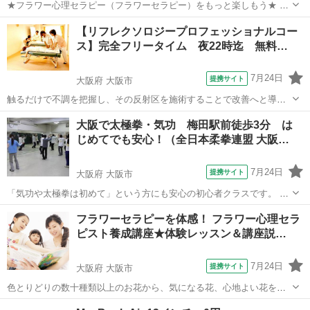
★フラワー心理セラピー（フラワーセラピー）をもっと楽しもう★ ・
お花を楽しみながら、少し深く心理学を学びたい方に
大阪
大阪市
その他
【リフレクソロジープロフェッショナルコー
ス】完全フリータイム 夜22時迄 無料…
7月24日
提携サイト
大阪府 大阪市
触るだけで不調を把握し、その反射区を施術することで改善へと導く
『足と脚のスペシャリスト』に！癒しの業界でも根強い人気のリフレ
大阪
大阪市
リフレクソロジー
大阪で太極拳・気功 梅田駅前徒歩3分 は
クソロジー！就職や独立はもちろん！自己メンテナンスにも人気のコ
じめてでも安心！（全日本柔拳連盟 大阪…
ースです！ 実技、講義ともに初心者には...
7月24日
提携サイト
大阪府 大阪市
「気功や太極拳は初めて」という方にも安心の初心者クラスです。 運
動のできる服装と靴をご持参の上、どうぞお気軽にご参加ください。
大阪
大阪市
太極拳
フラワーセラピーを体感！ フラワー心理セラ
初歩からていねいにご指導いたします。 ＊体験や見学は予約制となっ
ピスト養成講座★体験レッスン＆講座説…
ております。
7月24日
提携サイト
大阪府 大阪市
色とりどりの数十種類以上のお花から、気になる花、心地よい花を選
んで自由にアレンジ！ フラワー心理セラピーのこと、実際の授業内容
大阪
大阪市
その他