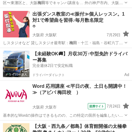
区〜東灘区と、大阪
梅田
等でキャンバ講座を… 外の神戸市内、大阪
梅
田
は交通費を頂戴でき…
兵庫
西宮市
ホームページ作成
チラシ
出張ダンス教室の≪振付≫個人レッスン。1
対1で希望曲を習得♪毎月数名限定
大阪府 大阪駅
7月29日
しスタジオなど 貸しスタジオ最寄駅：
梅田
・十三・福島・谷町六丁
目・心斎橋など …
大阪
大阪市
大阪駅
ヒップホップ
振付
【未経験OK🚚】月収30万↑中型免許ドライバ
ー募集
完全週休2日で安定転職
Ad
ドライバーダイレクト
Word 応用講座 ≪平日の夜、土日も開講中！
≫（アビバ 梅田校 ）
7月24日
提携サイト
大阪府 大阪市
基本的なWordの操作はできるものの、この特定の箇所を編集したい
等、より見栄え良く、効率良く文書作成する方法を学ぶ講座です。長
大阪
大阪市
ワード
【大阪・西九条／都島】体育館開催の太極拳
く使うソフトだからこそ、効率良い編集方法はとても重要です。 ■学