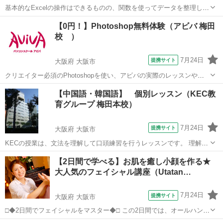
基本的なExcelの操作はできるものの、関数を使ってデータを整理した
り、見栄えや使いやすさなどの編集方法を学びたい方にオススメの講
大阪
大阪市
エクセル
【0円！】Photoshop無料体験（アビバ 梅田
座です。 ■学習内容■ 応用的な関数（論理関数、情報関数、財務関
校 ）
数、文字列操作関数、日付/...
7月24日
提携サイト
大阪府 大阪市
クリエイター必須のPhotoshopを使い、アビバの実際のレッスンや教
室の雰囲気を無料で体験♪ 暗めの失敗写真に補正をかけて元通りにし
大阪
大阪市
その他
【中国語・韓国語】 個別レッスン（KEC教
たり、複数写真を組み合わせ合成写真を作る体験など、あなたに合っ
育グループ 梅田本校）
たメニューで体験していただけます！
7月24日
提携サイト
大阪府 大阪市
KECの授業は、文法を理解して口頭練習を行うレッスンです。 理解し
た内容を使って何度も何度も発話。 文法や発音に自信のない人も文法
大阪
大阪市
中国語
【2日間で学べる】お肌を癒し小顔を作る★
理解と発話練習で会話力を確実に養成することができます。
大人気のフェイシャル講座（Utatan…
7月24日
提携サイト
大阪府 大阪市
□◆2日間でフェイシャルをマスター◆□ この2日間では、オールハンド
の手技を習得していただくことができます。 クレンジング〜インナー