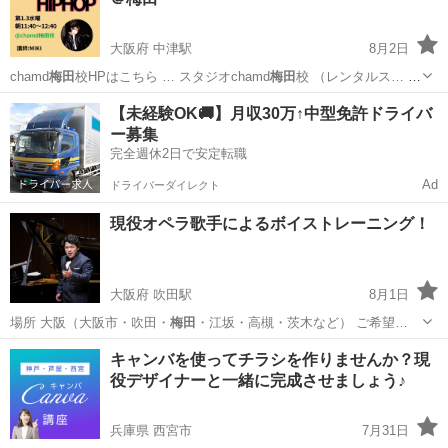
大阪府 中津駅
8月2日
chamd
梅田
校HPはこちら … スタジオchamd
梅田
校 （レンタルス… て
は chamd
梅田
校 公式サイトをご…
大阪
大阪市
中津駅
ダンス
梅田
【未経験OK🚚】月収30万↑中型免許ドライバ
ー募集
完全週休2日で安定転職
Ad
ドライバーダイレクト
現役オペラ歌手によるボイストレーニング！
大阪府 吹田駅
8月1日
場所 大阪（大阪市・吹田・
梅田
・江坂・高槻・茨木など） ご希望…
大阪
吹田市
吹田駅
ボーカル
オペラ
キャンバを使ってチラシを作りませんか？現
役デザイナーと一緒に完成させましょう♪
兵庫県 西宮市
7月31日