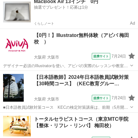
MacBook Air 13インチ 0円
のこと、欠席したときの無料振替受講のこと・・ 何でも聞ける「講座
抽選でプレゼント！応募は1分
説明＆ミニ体験会」です♪ セラピー...
Ad
くらしノート
【0円！】Illustrator無料体験（アビバ 梅田
校 ）
7月24日
提携サイト
大阪府 大阪市
デザイナー必須のIllustratorを使い、アビバの実際のレッスンや教室の
雰囲気を無料で体験♪ ペンツール（ベジェ曲線）でのイラスト作成か
大阪
大阪市
Illustrator
【日本語教師】2024年日本語教員試験対策
ら、Illustratorだからできるタイトルデコレーション術など、あなたに
【30時間コース】（KEC教育グルー…
合ったメ...
7月24日
提携サイト
大阪府 大阪市
■日本語教員試験対策コース KECの検定対策講座は、前期（5月開
始）と後期（8月開始）の2種類の時期があり、前期には、■水曜30時
大阪
大阪市
その他
トータルセラピストコース（東京MTC学院
間コースと■日曜30時間コースの2コース■前期60時間と後期30時間を
【整体・リフレ・リンパ】 梅田校）
加えた90時間コースも選...