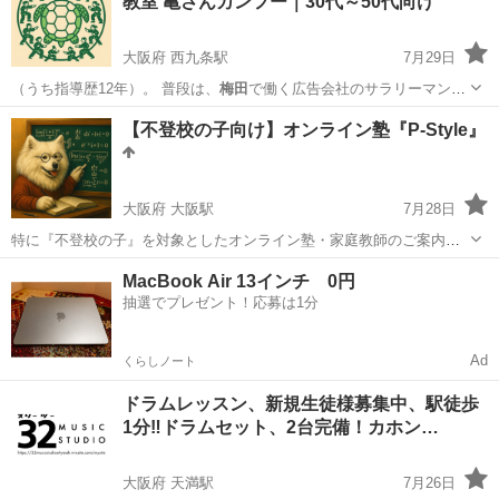
教室 亀さんカンフー｜30代～50代向け
習内容■ ページ/書式設定(応...
大阪府 西九条駅
7月29日
（うち指導歴12年）。 普段は、
梅田
で働く広告会社のサラリーマン。
日本…
大阪
大阪市
西九条駅
太極拳
【不登校の子向け】オンライン塾『P-Style』
大阪府 大阪駅
7月28日
特に『不登校の子』を対象としたオンライン塾・家庭教師のご案内で
す。一般の中高生も応募可能です。大人の方向けは別途募集しており
大阪
大阪市
大阪駅
塾
不登校
MacBook Air 13インチ 0円
ますので、投稿者ページよりご覧ください。 ★個別カリキュラムを作
抽選でプレゼント！応募は1分
成！自分のペースで勉強できる！ ...
Ad
くらしノート
ドラムレッスン、新規生徒様募集中、駅徒歩
1分‼️ドラムセット、2台完備！カホン…
大阪府 天満駅
7月26日