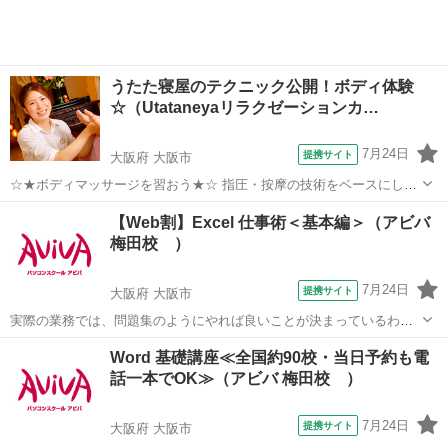
うたた寝屋のテクニック公開！ボディ体験
☆（Utataneyaリラクゼーションカ…
7月24日
提携サイト
大阪府 大阪市
☆★ボディマッサージを習おう★☆ 指圧・按摩の技術をベースにし
た、服の上からのマッサージを習ってみよう！お家に帰ったころはあ
大阪
大阪市
整体
【Web割】Excel 仕事術＜基本編＞（アビバ
なたもプチセラピストです！ お仕事帰りにでも参加してみて下さいね
梅田校 ）
♪ ◎見やすい写真付きテキスト有 ...
7月24日
提携サイト
大阪府 大阪市
実際の業務では、問題集のようにやれば良いことが決まっているわけ
ではありません。この講座では【よくある上司の指示】からスタート
大阪
大阪市
エクセル
Word 基礎講座≪全国約90校・当日予約も電
します。上司意図を汲み取るケーススタディを通じ、仕事の型を身に
話一本でOK≫（アビバ 梅田校 ）
つけます。Excelを"使える"人にな...
7月24日
提携サイト
大阪府 大阪市