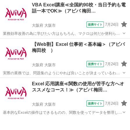
大阪
大阪市
エクセル
VBA Excel講座≪全国約90校・当日予約も電
VBA初心者の方でも安心の講座です。 ■学習内容■ プロパティ・変数
話一本でOK≫（アビバ 梅田…
の利用・シートの操作・ブック...
7月24日
提携サイト
大阪府 大阪市
業務効率改善の為に学びたい方はもちろん、マクロは何だか便利らし
い。と噂を聞いて気になっている方にもオススメ！基礎から学ぶから
大阪
大阪市
エクセル
【Web割】Excel 仕事術＜基本編＞（アビバ
VBA初心者の方でも安心の講座です。 ■学習内容■ プロパティ・変数
梅田校 ）
の利用・シートの操作・ブック...
7月24日
提携サイト
大阪府 大阪市
実際の業務では、問題集のようにやれば良いことが決まっているわけ
ではありません。この講座では【よくある上司の指示】からスタート
大阪
大阪市
エクセル
Excel 応用講座≪関数の使用が苦手な方へオ
します。上司意図を汲み取るケーススタディを通じ、仕事の型を身に
ススメなコース！≫（アビバ 梅田…
つけます。Excelを"使える"人にな...
7月24日
提携サイト
大阪府 大阪市
基本的なExcelの操作はできるものの、関数を使ってデータを整理した
り、見栄えや使いやすさなどの編集方法を学びたい方にオススメの講
大阪
大阪市
エクセル
座です。 ■学習内容■ 応用的な関数（論理関数、情報関数、財務関
数、文字列操作関数、日付/...