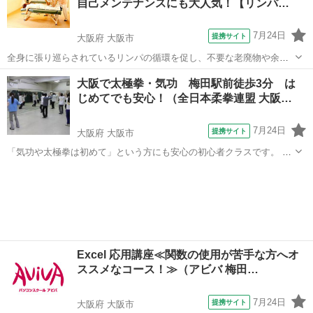
自己メンテナンスにも大人気！【リンパ…
7月24日
提携サイト
大阪府 大阪市
全身に張り巡らされているリンパの循環を促し、不要な老廃物や余分
な水分等を体外に排出させ、疲労回復・冷え・むくみ・ストレス等、
大阪
大阪市
マッサージ
大阪で太極拳・気功 梅田駅前徒歩3分 は
現代の悩み改善や、ダイエット・美肌効果にも大注目の『リンパボデ
じめてでも安心！（全日本柔拳連盟 大阪…
ィマッサージ』！リラクゼーションサロン...
7月24日
提携サイト
大阪府 大阪市
「気功や太極拳は初めて」という方にも安心の初心者クラスです。 運
動のできる服装と靴をご持参の上、どうぞお気軽にご参加ください。
大阪
大阪市
太極拳
初歩からていねいにご指導いたします。 ＊体験や見学は予約制となっ
ております。
Excel 応用講座≪関数の使用が苦手な方へオ
ススメなコース！≫（アビバ 梅田…
7月24日
提携サイト
大阪府 大阪市