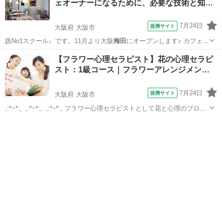
ェオーナーになるために、必要な技術と知…
7月24日
提携サイト
大阪府 大阪市
践No1スクール』です。11月より大阪
梅田
にオープンします♪ カフェに
は、人をつ…
大阪
大阪市
パン
【フラワー心理セラピスト】花の心理セラピ
スト：1級コース｜フラワーアレンジメン…
7月24日
提携サイト
大阪府 大阪市
,:*~*:,_,:*~*:,_,:*~*:, フラワー心理セラピストとして花と心理のプロに!
,:*~*:,_,:*~*:,_,:*~*:, 花の心理セラピスト2級コースに加え、心理的効
大阪
大阪市
セラピー
果をより理解する為の「コミュニ...