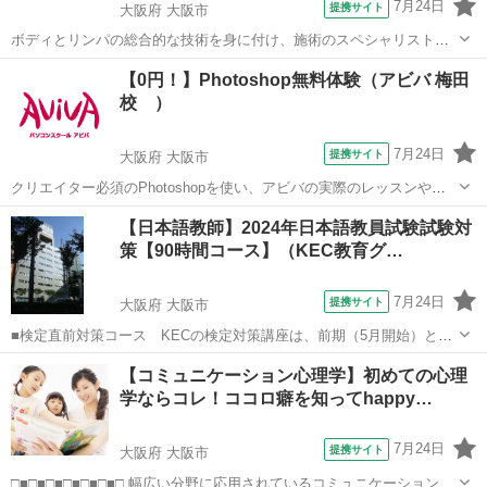
7月24日
提携サイト
大阪府 大阪市
ボディとリンパの総合的な技術を身に付け、施術のスペシャリスト
に！ 就職はもちろん！サロン開業などにもおすすめ！ 就職・開業で強
大阪
大阪市
マッサージ
【0円！】Photoshop無料体験（アビバ 梅田
みになるボディリラクゼーションコースの技術と、整体学校だからこ
校 ）
そ学べる高度なリンパ技術を学び、む...
7月24日
提携サイト
大阪府 大阪市
クリエイター必須のPhotoshopを使い、アビバの実際のレッスンや教
室の雰囲気を無料で体験♪ 暗めの失敗写真に補正をかけて元通りにし
大阪
大阪市
その他
【日本語教師】2024年日本語教員試験試験対
たり、複数写真を組み合わせ合成写真を作る体験など、あなたに合っ
策【90時間コース】（KEC教育グ…
たメニューで体験していただけます！
7月24日
提携サイト
大阪府 大阪市
■検定直前対策コース KECの検定対策講座は、前期（5月開始）と後
期（7月開始）の2種類の時期があり、前期には、■水曜30時間コース
大阪
大阪市
その他
【コミュニケーション心理学】初めての心理
と■日曜30時間コースの2コース■前期60時間と後期（検定直前対策コ
学ならコレ！ココロ癖を知ってhappy…
ース）30時間を加えた9...
7月24日
提携サイト
大阪府 大阪市
□■□■□■□■□■□■□ 幅広い分野に応用されているコミュニケーション心