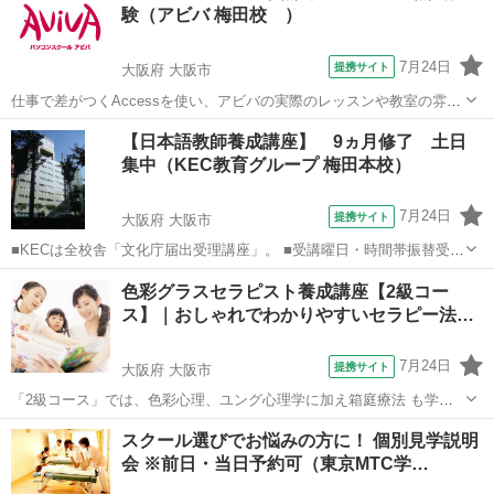
験（アビバ 梅田校 ）
7月24日
提携サイト
大阪府 大阪市
仕事で差がつくAccessを使い、アビバの実際のレッスンや教室の雰囲
気を無料で体験♪ 商品・売上管理・顧客情報管理といった大量データ
大阪
大阪市
アクセス
【日本語教師養成講座】 9ヵ月修了 土日
を扱う方をはじめ、マーケティング・経営分析を行う方など、あなた
集中（KEC教育グループ 梅田本校）
に合ったメニューで体験していた...
7月24日
提携サイト
大阪府 大阪市
■KECは全校舎「文化庁届出受理講座」。 ■受講曜日・時間帯振替受
講、校舎間振替受講、休学制度、動画視聴（基礎理論）と資格への万
大阪
大阪市
その他
色彩グラスセラピスト養成講座【2級コー
全なフォロー体制。 ■3年間無料再履修システム：入学から3年以内は
ス】｜おしゃれでわかりやすいセラピー法
何度でも無料で再履修が可能（基...
を…
7月24日
提携サイト
大阪府 大阪市
「2級コース」では、色彩心理、ユング心理学に加え箱庭療法 も学ん
でいきます。 ロールプレイを中心に行っていきますので、ワークの幅
大阪
大阪市
セラピー
スクール選びでお悩みの方に！ 個別見学説明
も広がり、よりセラピストとしての技術を深めていきます。 セラピス
会 ※前日・当日予約可（東京MTC学…
トを目指す方はもち...