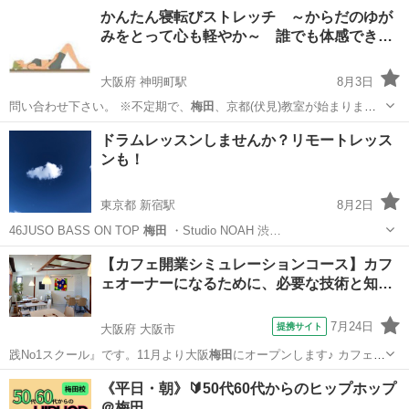
大阪
大阪市
大阪駅
ボーカル
ボイストレーニング
かんたん寝転びストレッチ ～からだのゆが
みをとって心も軽やか～ 誰でも体感でき…
大阪府 神明町駅
8月3日
問い合わせ下さい。 ※不定期で、
梅田
、京都(伏見)教室が始まりまし
た。 …
大阪
堺市
神明町駅
その他
レッスン
ドラムレッスンしませんか？リモートレッス
ンも！
東京都 新宿駅
8月2日
46JUSO BASS ON TOP
梅田
・Studio NOAH 渋…
東京
新宿区
新宿駅
ドラム
スタジオ
【カフェ開業シミュレーションコース】カフ
ェオーナーになるために、必要な技術と知…
7月24日
提携サイト
大阪府 大阪市
践No1スクール』です。11月より大阪
梅田
にオープンします♪ カフェに
は、人をつ…
大阪
大阪市
パン
《平日・朝》🔰50代60代からのヒップホップ
＠梅田