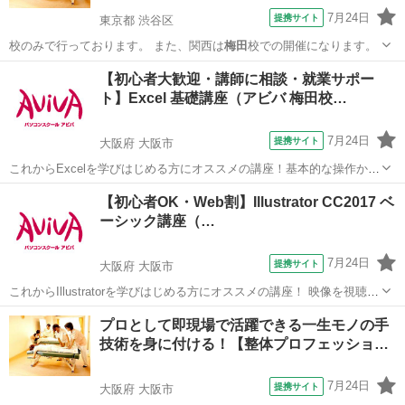
7月24日
提携サイト
東京都 渋谷区
校のみで行っております。 また、関西は
梅田
校での開催になります。
東京
渋谷区
マッサージ
【初心者大歓迎・講師に相談・就業サポー
ト】Excel 基礎講座（アビバ 梅田校…
7月24日
提携サイト
大阪府 大阪市
これからExcelを学びはじめる方にオススメの講座！基本的な操作から
関数やグラフ作成など、表計算ソフトであるExcelの醍醐味を学ぶ事が
大阪
大阪市
エクセル
【初心者OK・Web割】Illustrator CC2017 ベ
できる講座です。 ■学習内容■ 基本操作・印刷・ページ設定・書式設
ーシック講座（…
定・効率の良いデー...
7月24日
提携サイト
大阪府 大阪市
これからIllustratorを学びはじめる方にオススメの講座！ 映像を視聴し
ながら操作を行い、操作の基本からIllustratorの醍醐味である図形やイ
大阪
大阪市
Illustrator
プロとして即現場で活躍できる一生モノの手
ラストの描画、レイアウトの際に必用なスキルを学習していきます。
技術を身に付ける！【整体プロフェッショ…
実際...
7月24日
提携サイト
大阪府 大阪市