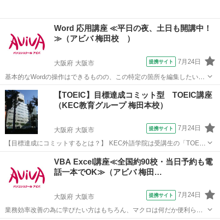
Word 応用講座 ≪平日の夜、土日も開講中！
≫（アビバ 梅田校 ）
7月24日
提携サイト
大阪府 大阪市
基本的なWordの操作はできるものの、この特定の箇所を編集したい
等、より見栄え良く、効率良く文書作成する方法を学ぶ講座です。長
大阪
大阪市
ワード
【TOEIC】目標達成コミット型 TOEIC講座
く使うソフトだからこそ、効率良い編集方法はとても重要です。 ■学
（KEC教育グループ 梅田本校）
習内容■ ページ/書式設定(応...
7月24日
提携サイト
大阪府 大阪市
【目標達成にコミットするとは？】 KEC外語学院は受講生の「TOEIC
目標スコア達成」という結果に対して責任を持ち、TOEIC指導のプロ
大阪
大阪市
TOEIC(R)テスト
VBA Excel講座≪全国約90校・当日予約も電
フェッショナル講師陣が目標達成するまで、徹底的に指導・支援を行
話一本でOK≫（アビバ 梅田…
います。 ※保証制度の適...
7月24日
提携サイト
大阪府 大阪市
業務効率改善の為に学びたい方はもちろん、マクロは何だか便利らし
い。と噂を聞いて気になっている方にもオススメ！基礎から学ぶから