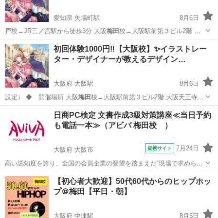
愛知県 矢場町駅
8月6日
戸校→JR三ノ宮駅から徒歩3分 大阪
梅田
校→大阪駅前第３ビル2階 大
阪天王寺…
愛知
名古屋市
矢場町駅
イラスト
講座
初回体験1000円‼️【大阪校】✨イラストレー
ター・デザイナーが教えるデザイン…
大阪府 大阪駅
8月6日
設定） ◆ 開催場所 大阪
梅田
校→大阪駅前第３ビル2階 大阪天王寺…
大阪
大阪市
大阪駅
イラスト
各週
日商PC検定 文書作成3級対策講座≪当日予約
も電話一本≫（アビバ 梅田校 ）
7月24日
提携サイト
大阪府 大阪市
高い認知度を誇り、全国の会員企業の要望を踏まえた“現場で求められ
ているスキル”、つまり実務を強く想定したスキルが身につく「日商PC
大阪
大阪市
ワード
【初心者大歓迎】50代60代からのヒップホッ
検定 文書作成3級」の取得に向けた学習を行います。
プ＠梅田【平日・朝】
大阪府 中津駅
8月5日