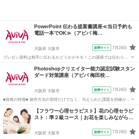
PowerPoint 伝わる提案書講座≪当日予約も
電話一本でOK≫（アビバ 梅…
7月24日
提携サイト
大阪府 大阪市
プレゼン資料は相手に伝わるかどうかがキモ！この講座では伝わりや
すくするノウハウをケーススタディーを用いて学習します。 ■学習内
大阪
大阪市
その他
Photoshopクリエイター能力認定試験スタン
容■ 情報の伝達力や訴求力が高く、相手に伝わりやすい提案書の作り
ダード対策講座（アビバ 梅田校…
方を学習する講座です。実際のビ...
7月24日
提携サイト
大阪府 大阪市
■資格の特徴■ 操作方法の習得だけでなく、与えられた課題を的確かつ
スムーズに行う力が試されることが特長です。実践的なスキルを身に
大阪
大阪市
Webデザイナー
【フラワー心理セラピスト】花の心理セラピ
つけることができるため、多くの方が受験されています。 ■講座の特
スト：準２級コース｜お花を楽しみながら…
徴■ Photoshopクリエ...
7月24日
提携サイト
大阪府 大阪市