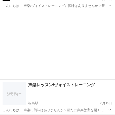
こんにちは。 声楽/ヴォイストレーニングに興味はありませんか？新た
に声楽教室を開くにあたり生徒を募集致します。 ドイツ歌曲、イタリ
福島
郡山市
福島駅
ボーカル
声楽
ア歌曲、日本歌曲、オペラ等に興味があり歌ってみたいと思われてい
る方、発声に問題があり改...
声楽レッスン/ヴォイストレーニング
福島駅
8月15日
こんにちは。 声楽に興味はありませんか？新たに声楽教室を開くにあ