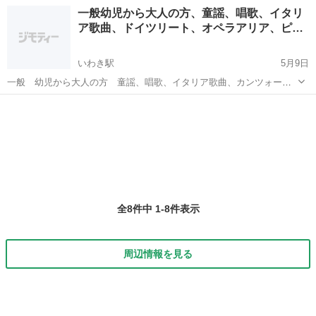
たり生徒を募集致します。 ドイツ歌曲、イタリア歌曲、日本歌曲、オ
福島
福島市
福島駅
ボーカル
声楽
一般幼児から大人の方、童謡、唱歌、イタリ
ペラ等に興味があり歌ってみたいと思われている方、発声を改善した
ア歌曲、ドイツリート、オペラアリア、ピ…
い方、初心者の方から経験の...
いわき駅
5月9日
一般 幼児から大人の方 童謡、唱歌、イタリア歌曲、カンツォー
ネ、ドイツリート、オペラアリア 基本から（呼吸法から、発声）歌
福島
いわき市
いわき駅
ボーカル
オペラ
唱指導まで、お教え致します。 一般 幼児から大人の方 ピアノ 一
人一人丁寧に指導させていただきま...
全8件中 1-8件表示
周辺情報を見る