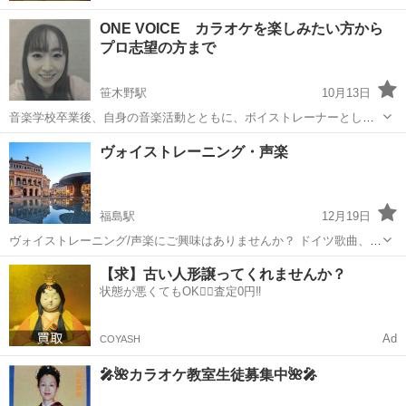
ONE VOICE カラオケを楽しみたい方から
プロ志望の方まで
笹木野駅
10月13日
音楽学校卒業後、自身の音楽活動とともに、ボイストレーナーとして
大手のボイススクールに在籍後 独立致しました 思いっきり楽しく
福島
福島市
笹木野駅
ボーカル
キャッチコピー
ヴォイストレーニング・声楽
歌いたい！という方から 本格的に習いたいという方まで ワンツーマン
で楽しくレッスンしております...
福島駅
12月19日
ヴォイストレーニング/声楽にご興味はありませんか？ ドイツ歌曲、イ
タリア歌曲、日本歌曲、オペラ等に興味があり歌ってみたいと思われ
福島
福島市
福島駅
ボーカル
声楽
【求】古い人形譲ってくれませんか？
ている方、合唱、カラオケ等で歌っているが発声に問題があり思うよ
状態が悪くてもOK🙆‍♀️査定0円‼️
うに歌えない方、また、日本語は勿...
Ad
COYASH
🎤🌺カラオケ教室生徒募集中🌺🎤