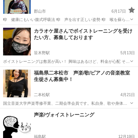
郡山市
6月17日
🎼 健康にもいい腹式呼吸法 🎼 声を出す正しい姿勢 🎼 喉を蘇らせ
るボイスケア 🎼 心の響きを伝えるボディアレンジ 🎼 ボイストレー
福島
郡山市
ボーカル
レッスン
カラオケ屋さんでボイストレーニングを受け
ニングによりあなたの 歌声が生まれ変わります。 ...
たい方、募集しております
笹木野駅
5月13日
ボイストレーニングは敷居が高い！ 興味はあるけど、料金が心配 そん
な方に向けて、慣れているカラオケ屋さんで まずは、初回千円で体験
福島
福島市
笹木野駅
ボーカル
ボイストレーニング
福島県二本松市 声楽/歌/ピアノの音楽教室
レッスンを受けて見ませんか？ 音楽学校卒業後、自身の音楽活動で
生徒さん募集中！
様々な経験をし、...
二本松駅
4月21日
国立音楽大学声楽専修卒業、二期会準会員です。私自身、歌や身体を
使って表現することが好きで声楽やオペラを中心に勉強してきまし
福島
二本松駅
ボーカル
声楽
声楽/ヴォイストレーニング
た。 音大受験を目指している方はもちろん、のびのびと歌で表現した
い方、通る声を出せるようになりた...
福島駅
12月19日