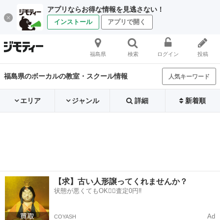
アプリならお得な情報を見逃さない！
インストール
アプリで開く
福島県
検索
ログイン
投稿
福島県のボーカルの教室・スクール情報
人気キーワード
エリア
ジャンル
詳細
新着順
【求】古い人形譲ってくれませんか？
状態が悪くてもOK🙆‍♀️査定0円‼️
Ad
COYASH