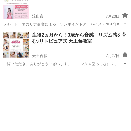
流山市
7月28日
フルート、オカリナ奏者による、ワンポイントアドバイス♪ 2026年8月
3日、スターツ流山おおたかの森スタジオにて、開催。 個人レッスン
千葉
流山市
音楽
オカリナ
生後2ヵ月から！0歳から音感・リズム感を育
30分、グループレッスン60分、受講料初回無料。 フルート、オカリナ
む♪リトピュア式 天王台教室
にご興味のあ...
天王台駅
7月27日
ご覧いただき、ありがとうございます。 「エンタメ型ってなに？」と
疑問に思われた方もいらっしゃるかもしれません。 リトピュアは、た
千葉
我孫子市
天王台駅
リトミック
リズム感
だの習いごとではありません。 エンタテイメント＝「人々を楽しませ
る、息抜き、気分転換」。 そ...