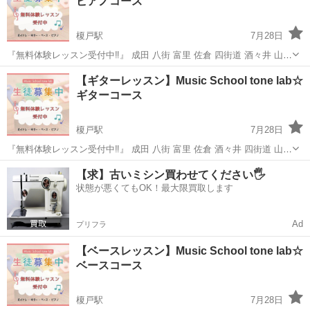
ピアノコース
ス...
榎戸駅
7月28日
『無料体験レッスン受付中‼️』 成田 八街 富里 佐倉 四街道 酒々井 山武
東金 ピアノ を習いたい方 年齢に関係なく 弾いてみたいと思った時
千葉
八街市
榎戸駅
ピアノ
ピアノレッスン
【ギターレッスン】Music School tone lab☆
が"習い時" 弾いたことも触ったこともない方でも大歓迎！ 丁寧にレッ
ギターコース
スンしていき...
榎戸駅
7月28日
『無料体験レッスン受付中‼️』 成田 八街 富里 佐倉 酒々井 四街道 山武
東金 エレキギター・アコースティックギター を習いたい方 遠くまで
千葉
八街市
榎戸駅
ギター
レッスン
【求】古いミシン買わせてください🖐️
通わなくても大丈夫！ 年齢に関係なく 弾いてみたいと思った時が"習
状態が悪くてもOK！最大限買取します
い時" 弾い...
Ad
プリフラ
【ベースレッスン】Music School tone lab☆
ベースコース
榎戸駅
7月28日