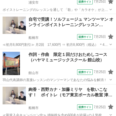
7月25日
提携サイト
浦安市
ボイストレーニングのレッスンを通して 「歌」や「カラオケ」が上達
します♪ ≪新規入会キャンペーン中≫ 姉妹校を含め600名が在籍♪の人
千葉
浦安市
ボーカル
自宅で受講！ソルフェージュ マンツーマン オ
気校 講師が30名も所属♪ たった30分の体験レッスンで「歌のコツ」を
ンラインボイストレーニングレッスン…
お教えします♪ ...
7月25日
提携サイト
船橋市
≪初月8,800円割引≫ 月2回 17,600円 ⇒ 初月8,800円（税込） ＊45
分の講座 ＊予約制となります 2008年開校後、首都圏にて延べ5000人
千葉
船橋市
ボーカル
作詞・作曲 限定１回だけおためしコース
以上が受講したミュージカル特化のボイストレーニングレッスンが、
（ハヤマミュージックスクール 館山校）
ス...
7月25日
提携サイト
館山市
羽山代表講師の直接レッスンのマンツーマンであなたの悩みを解消！
千葉
館山市
その他
絢香・西野カナ・加藤ミリヤ を歌いこな
す！ ボイトレ（モア東京ボーカル教室 津…
7月25日
提携サイト
船橋市
≪新規入会キャンペーン中≫ 姉妹校を含め600名が在籍♪の人気校 講