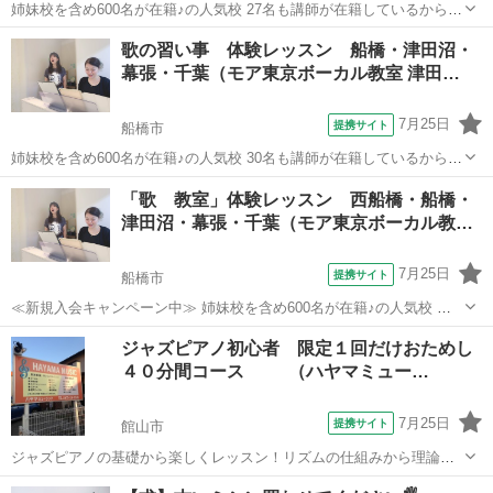
姉妹校を含め600名が在籍♪の人気校 27名も講師が在籍しているから、
いろんな講師に学べる♪ たった30分の体験レッスンで「歌のコツ」を
千葉
浦安市
ボーカル
歌の習い事 体験レッスン 船橋・津田沼・
お教えします♪ 現役で活躍する講師陣が丁寧にレッスン 今なら♪「体験
幕張・千葉（モア東京ボーカル教室 津田…
レッスン 500円...
7月25日
提携サイト
船橋市
姉妹校を含め600名が在籍♪の人気校 30名も講師が在籍しているから、
いろんな講師に学べる♪ たった30分の体験レッスンで「歌のコツ」を
千葉
船橋市
ボーカル
「歌 教室」体験レッスン 西船橋・船橋・
お教えします♪ 現役で活躍する講師陣が丁寧にレッスン 今なら♪「体験
津田沼・幕張・千葉（モア東京ボーカル教…
レッスン 500円...
7月25日
提携サイト
船橋市
≪新規入会キャンペーン中≫ 姉妹校を含め600名が在籍♪の人気校 講
師が30名も所属♪ （いろんな講師から学べる！） たった30分の体験レ
千葉
船橋市
ボーカル
ジャズピアノ初心者 限定１回だけおためし
ッスンで「歌のコツ」をお教えします♪ 今なら♪「体験レッスン 500
４０分間コース （ハヤマミュー…
円！」 ＊3...
7月25日
提携サイト
館山市
ジャズピアノの基礎から楽しくレッスン！リズムの仕組みから理論ま
で丁寧に！羽山代表講師の直接レッスンです。
千葉
館山市
ピアノ