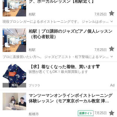
グ、ボーカルレッスン【柏駅近く】
の『Teatrino Po...
柏駅
7月25日
現役プロシンガーによるボイストレーニングです。 ジャンルはポップ
ス、ジャズ、R&B etc... 実際に講師自身が歌手として活動していく上
千葉
柏市
柏駅
ボーカル
ボイストレーニング
柏駅｜プロ講師のジャズピアノ個人レッスン
で行っているトレーニングを伝授いたします。 レッスン場所は柏駅
（初心者歓迎）
か...
柏駅
7月25日
プロに直接習いたい方へ。 ジャズピアニスト・松下聖哉によるマンツ
ーマン個人レッスンです。 レッスン場所は柏駅から徒歩10分のライブ
千葉
柏市
柏駅
ピアノ
レッスン
【求】着なくなった着物、買います👘
カフェ・バー、配信スタジオの『Teatrino Polano』 会場HP : https...
状態が悪くてもOK！最大限買取します
Ad
プリフラ
マンツーマンオンラインボイストレーニング
体験レッスン（モア東京ボーカル教室 津…
7月25日
提携サイト
船橋市