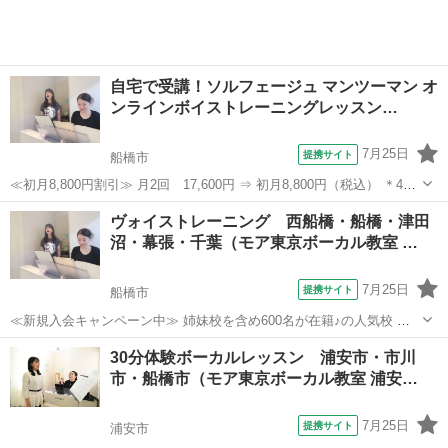
自宅で受講！ソルフェージュ マンツーマン オ
ンラインボイストレーニングレッスン…
7月25日
提携サイト
船橋市
≪初月8,800円割引≫ 月2回 17,600円 ⇒ 初月8,800円（税込） ＊45
分の講座 ＊予約制となります 2008年開校後、首都圏にて延べ5000人
千葉
船橋市
ボーカル
ヴォイストレーニング 西船橋・船橋・津田
以上が受講したミュージカル特化のボイストレーニングレッスンが、
沼・幕張・千葉（モア東京ボーカル教室 …
ス...
7月25日
提携サイト
船橋市
≪新規入会キャンペーン中≫ 姉妹校を含め600名が在籍♪の人気校 講
師が30名も所属♪ （いろんな講師から学べる！） たった30分の体験レ
千葉
船橋市
ボーカル
30分体験ボーカルレッスン 浦安市・市川
ッスンで「歌のコツ」をお教えします♪ 今なら♪「体験レッスン 500
市・船橋市（モア東京ボーカル教室 浦安…
円！」 ＊3...
7月25日
提携サイト
浦安市