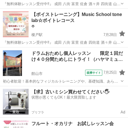
『無料体験レッスン受付中‼️』 成田 八街 富里 佐倉 酒々井 四街道 山武
東金 ベースを習いたい方 遠くまで通わなくても大丈夫！ 年齢に関係
千葉
八街市
榎戸駅
ベース
レッスン
【ボイストレーニング】Music School tone
なく 弾いてみたいと思った時が"習い時" 弾いたことも触ったこともな
lab☆ボイトレコース
い方でも大...
榎戸駅
7月28日
『無料体験レッスン受付中‼️』 成田 八街 富里 佐倉 四街道 酒々井 山武
東金 ボイトレを始めたい方 遠くまで通わなくても大丈夫！ 年齢に関
千葉
八街市
榎戸駅
ボーカル
ボイトレ
ドラムおためし個人レッスン 限定１回だ
係なく やりたいと思った時が"習い時" 楽しくレッスンしていきます♫
け４０分間ためしにトライ！（ハヤマミュ…
入会...
7月25日
提携サイト
館山市
初心者歓迎！基本的なフィジカルトレーニングや、基礎知識、あらゆ
るパターン、Fillなど、わかりやすく楽しくプレーできるようにレッス
千葉
館山市
ドラム
【求】古いミシン買わせてください🖐️
ンします。まずは一度おためしで！
状態が悪くてもOK！最大限買取します
Ad
プリフラ
フルート・オカリナ お試しレッスン会