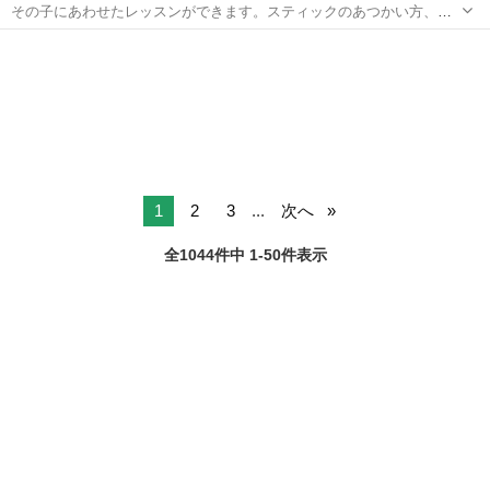
その子にあわせたレッスンができます。スティックのあつかい方、リ
ズムの基本、リズムのバリエーション、曲にあわせたアンサンブル、
千葉
館山市
ドラム
などマイペースで無理なく実力をつけて行きます。
1
2
3
...
次へ
全1044件中 1-50件表示