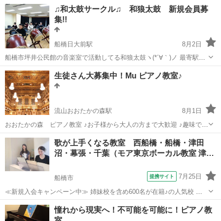
歓迎！ 最新の発声法で、あなたの声が劇的に変わります✨ ボイトレ初
千葉
千葉市
稲毛駅
ボーカル
♫和太鼓サークル♫ 和狼太鼓 新規会員募
挑戦の方も、経験者の再チャレンジも大歓迎！ ⸻ ✅ こんな悩み、
集!!
ありませんか？ •...
船橋日大前駅
8月2日
船橋市坪井公民館の音楽室で活動してる和狼太鼓ヽ(*´∀｀)ノ 最寄駅
は、高根木戸、薬円台、船橋日大前、北習志野、八千代(´・ω・｀) 近
千葉
船橋市
船橋日大前駅
和太鼓
太鼓
生徒さん大募集中！Mu ピアノ教室♪
くには、坪井小学校や坪井中学校、船橋アリーナなどがあります(^O^)
...
流山おおたかの森駅
8月1日
おおたかの森 ピアノ教室 ♪お子様から大人の方まで大歓迎 ♪趣味で習
いたい方、本格的に学びたい方、個々のニーズに合わせて教えます ♪
千葉
流山市
流山おおたかの森駅
ピアノ
プロフィール
歌が上手くなる教室 西船橋・船橋・津田
出張レッスン行っております (流山おおたかの森等) ♪無料体験...
沼・幕張・千葉（モア東京ボーカル教室 津…
7月25日
提携サイト
船橋市
≪新規入会キャンペーン中≫ 姉妹校を含め600名が在籍♪の人気校 講
師が30名も所属♪ （いろんな講師から学べる！） たった30分の体験レ
千葉
船橋市
ボーカル
憧れから現実へ！不可能を可能に！ピアノ教
ッスンで「歌のコツ」をお教えします♪ 今なら♪「体験レッスン 500
室