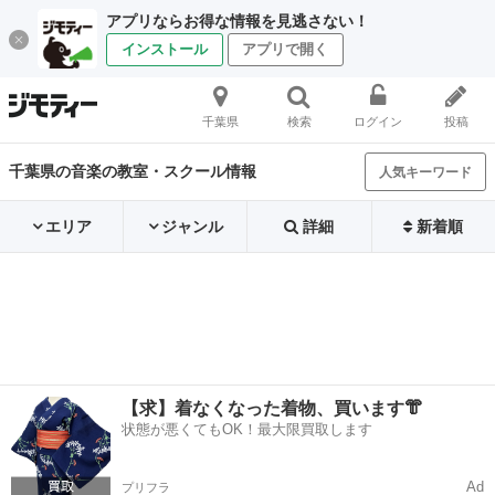
アプリならお得な情報を見逃さない！
インストール
アプリで開く
千葉県
検索
ログイン
投稿
千葉県の音楽の教室・スクール情報
人気キーワード
エリア
ジャンル
詳細
新着順
【求】着なくなった着物、買います👘
状態が悪くてもOK！最大限買取します
Ad
プリフラ