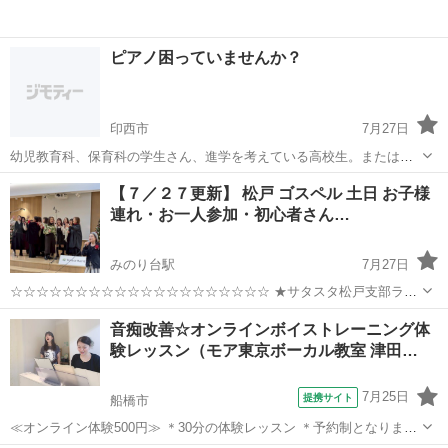
ピアノ困っていませんか？
印西市
7月27日
幼児教育科、保育科の学生さん、進学を考えている高校生。または現
役の先生。 ピアノで困っていませんか？ スマホがあれば簡単です。オ
千葉
印西市
ピアノ
レッスン
【７／２７更新】 松戸 ゴスペル 土日 お子様
ンラインレッスン（LINEビデオ通話）しませんか？ ♪単位を取るため
連れ・お一人参加・初心者さん…
♪ピアノの授業の予習復習...
みのり台駅
7月27日
☆☆☆☆☆☆☆☆☆☆☆☆☆☆☆☆☆☆☆☆ ★サタスタ松戸支部ライ
ブ情報★ ☆☆☆☆☆☆☆☆☆☆☆☆☆☆☆☆☆☆☆☆ ゴスペルクワイ
千葉
松戸市
みのり台駅
ボーカル
クラス
音痴改善☆オンラインボイストレーニング体
ア・ブリリアントスターズと申します 現在一緒に歌ってくれるメンバ
験レッスン（モア東京ボーカル教室 津田…
ーを募集してお...
7月25日
提携サイト
船橋市
≪オンライン体験500円≫ ＊30分の体験レッスン ＊予約制となります
2008年開校後、首都圏にて延べ5000人以上が受講したミュージカル特