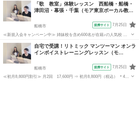
千葉
船橋市
ボーカル
「歌 教室」体験レッスン 西船橋・船橋・
以上が受講したミュージカル特化のボイストレーニングレッスンが、
津田沼・幕張・千葉（モア東京ボーカル教…
ス...
7月25日
提携サイト
船橋市
≪新規入会キャンペーン中≫ 姉妹校を含め600名が在籍♪の人気校 講
師が30名も所属♪ （いろんな講師から学べる！） たった30分の体験レ
千葉
船橋市
ボーカル
自宅で受講！リトミック マンツーマン オンラ
ッスンで「歌のコツ」をお教えします♪ 今なら♪「体験レッスン 500
インボイストレーニングレッスン（モ…
円！」 ＊3...
7月25日
提携サイト
船橋市
≪初月8,800円割引≫ 月2回 17,600円 ⇒ 初月8,800円（税込） ＊45
分の講座 ＊予約制となります 2008年開校後、首都圏にて延べ5000人
千葉
船橋市
ボーカル
以上が受講したミュージカル特化のボイストレーニングレッスンが、
ス...