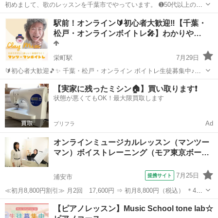
初めまして、歌のレッスンを千葉市でやっています。 ➊50代以上の方
➋歌の友達作りたい方 ➌集まりが好きな方 ➍カラオケレッスンを受け
千葉
千葉市
稲毛海岸駅
ボーカル
50代
駅前！オンライン🔰初心者大歓迎‼️【千葉・
たい方 の上記全て当てはまる生徒さんを募集しています。 小学生以
松戸・オンラインボイトレ🎤】わかりや…
上...
栄町駅
7月29日
🔰初心者大歓迎🎵✨ 千葉・松戸・オンライン ボイトレ生徒募集中♪
「歌が苦手…」「もっと上手に歌いたい！」 そんな方のための、アッ
千葉
千葉市
栄町駅
ボーカル
音痴
【実家に残ったミシン🏠】買い取ります❗️
トホームな マンツーマンボイトレスクールです😊 現役ミュージシャン
状態が悪くてもOK！最大限買取します
が、 一人ひとりの目標や...
Ad
プリフラ
オンラインミュージカルレッスン（マンツー
マン）ボイストレーニング（モア東京ボー…
7月25日
提携サイト
浦安市
≪初月8,800円割引≫ 月2回 17,600円 ⇒ 初月8,800円（税込） ＊45
分の講座 ＊予約制となります 2008年開校後、首都圏にて延べ5000人
千葉
浦安市
ボーカル
【ピアノレッスン】Music School tone lab☆
以上が受講したミュージカル特化のボイストレーニングレッスンが、