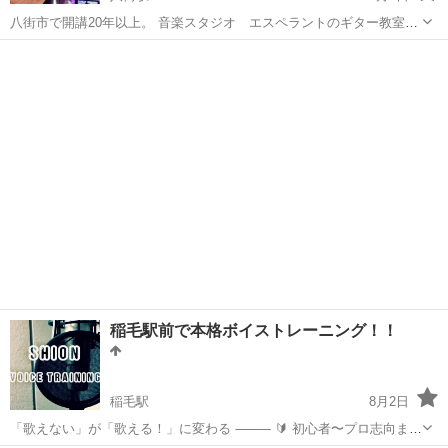
八街市で開講20年以上。 音楽スタジオ エスペラントのギター教室で
す。 エレキ、アコギどちらも対応。 マンツーマン指導で生徒さんに寄
千葉
八街市
八街駅
ギター
スタジオ
り添ったレッスンを心掛けています。 月謝6,600円より。 お気軽にお
問い合わせ下さい。 ワ...
稲毛駅前で本格ボイストレーニング！！
稲毛駅
8月2日
「歌えない」が「歌える！」に変わる ⸻ 🔰 初心者〜プロ志向まで