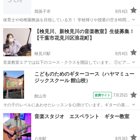
我孫子市
8月4日
保育士や幼稚園教諭を目指している方！ 学校帰りや授業の空き時間な
どを利用して、オンラインレッスンしませんか？ LINEビデオ通話で行
千葉
我孫子市
ピアノ
コマ
【検見川、新検見川の音楽教室】生徒募集！
うので、スマホがあれば簡単にできます。 １コマ30分ですが、その都
【千葉市花見川区浪花町】
度予約制なので必要に応じ...
検見川駅
8月4日
音楽教室エアでは以下のコース・クラスを開設しています。 ①ピアノ
コース ②リトミック・ピアノ導入クラス（３～６歳の未就学児とその
千葉
千葉市
検見川駅
音楽
レッスン
こどものためのギターコース（ハヤマミュー
保護者が対象） ③声楽・ボイストレーニングコース ④楽典・ソルフェ
ジックスクール 館山校）
ージュコース ...
7月25日
提携サイト
館山市
その子のレベルにあわせたレッスンを心掛けています。ギターの基
礎、ストローク、アルペジオ、コード、スケール、伴奏、ソロ、アド
千葉
館山市
ギター
音楽スタジオ エスペラント ギター教室
リブなどマイペースで楽しくレッスンしましょう。
八街駅
8月3日