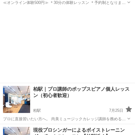
≪オンライン体験500円≫ ＊30分の体験レッスン ＊予約制となります
2008年開校後、首都圏にて延べ5000人以上が受講したミュージカル特
千葉
船橋市
ボーカル
化のボイストレーニングレッスンが、スマートフォン・タブレットな
どを利用して、自宅...
柏駅｜プロ講師のポップスピアノ個人レッス
ン（初心者歓迎）
柏駅
7月25日
プロに直接習いたい方へ。 尚美ミュージックカレッジ講師を務めるジ
ャズピアニスト・松下聖哉によるマンツーマン個人レッスンです。 レ
千葉
柏市
柏駅
ピアノ
キーボード
現役プロシンガーによるボイストレーニン
ッスン場所は柏駅から徒歩10分のライブカフェ・バー、配信スタジオ