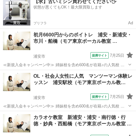
【求】古いミシン買わせてください🖐️
状態が悪くてもOK！最大限買取します
Ad
プリフラ
初月6600円からのボイトレ 浦安・新浦安・
市川・船橋（モア東京ボーカル教室 …
7月25日
提携サイト
浦安市
≪新規入会キャンペーン中≫ 姉妹校を含め600名が在籍♪の人気校 講
師が30名も所属♪ （いろんな講師から学べる！） たった30分の体験レ
千葉
浦安市
ボーカル
OL・社会人女性に人気 マンツーマン体験レ
ッスンで「歌のコツ」をお教えします♪ 今なら♪「体験レッスン 500
ッスン 浦安駅校（モア東京ボーカル教…
円！」 ＊3...
7月25日
提携サイト
浦安市
≪新規入会キャンペーン中≫ 姉妹校を含め600名が在籍♪の人気校 講
師が30名も所属♪ （いろんな講師から学べる！） たった30分の体験レ
千葉
浦安市
ボーカル
カラオケ教室 新浦安・浦安・南行徳・行
ッスンで「歌のコツ」をお教えします♪ 今なら♪「体験レッスン 500
徳・妙典・西船橋（モア東京ボーカル教室 …
円！」 ＊3...