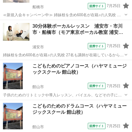
7月25日
提携サイト
船橋市
≪新規入会キャンペーン中≫ 姉妹校を含め600名が在籍♪の人気校 講
師が30名も所属♪ （いろんな講師から学べる！） たった30分の体験レ
千葉
船橋市
ボーカル
30分体験ボーカルレッスン 浦安市・市川
ッスンで「歌のコツ」をお教えします♪ 今なら♪「体験レッスン 500
市・船橋市（モア東京ボーカル教室 浦安…
円！」 ＊3...
7月25日
提携サイト
浦安市
姉妹校を含め600名が在籍♪の人気校 27名も講師が在籍しているから、
いろんな講師に学べる♪ たった30分の体験レッスンで「歌のコツ」を
千葉
浦安市
ボーカル
こどもためのピアノコース（ハヤマミュージ
お教えします♪ 現役で活躍する講師陣が丁寧にレッスン 今なら♪「体験
ックスクール 館山校）
レッスン 500円...
7月25日
提携サイト
館山市
子供のためのリトミックや導入レッスン、バイエル、などその子にあ
わせたレッスンが出来ます。まずは相談しながらはじめてみません
千葉
館山市
ピアノ
こどものためのドラムコース（ハヤマミュー
か？
ジックスクール 館山校）
7月25日
提携サイト
館山市