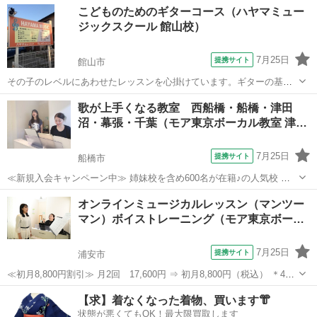
千葉
船橋市
ボーカル
こどものためのギターコース（ハヤマミュー
化のボイストレーニングレッスンが、スマートフォン・タブレットな
ジックスクール 館山校）
どを利用して、自宅...
7月25日
提携サイト
館山市
その子のレベルにあわせたレッスンを心掛けています。ギターの基
礎、ストローク、アルペジオ、コード、スケール、伴奏、ソロ、アド
千葉
館山市
ギター
歌が上手くなる教室 西船橋・船橋・津田
リブなどマイペースで楽しくレッスンしましょう。
沼・幕張・千葉（モア東京ボーカル教室 津…
7月25日
提携サイト
船橋市
≪新規入会キャンペーン中≫ 姉妹校を含め600名が在籍♪の人気校 講
師が30名も所属♪ （いろんな講師から学べる！） たった30分の体験レ
千葉
船橋市
ボーカル
オンラインミュージカルレッスン（マンツー
ッスンで「歌のコツ」をお教えします♪ 今なら♪「体験レッスン 500
マン）ボイストレーニング（モア東京ボー…
円！」 ＊3...
7月25日
提携サイト
浦安市
≪初月8,800円割引≫ 月2回 17,600円 ⇒ 初月8,800円（税込） ＊45
分の講座 ＊予約制となります 2008年開校後、首都圏にて延べ5000人
千葉
浦安市
ボーカル
【求】着なくなった着物、買います👘
以上が受講したミュージカル特化のボイストレーニングレッスンが、
状態が悪くてもOK！最大限買取します
ス...