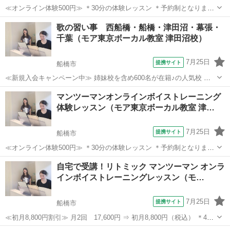
≪オンライン体験500円≫ ＊30分の体験レッスン ＊予約制となります
2008年開校後、首都圏にて延べ5000人以上が受講したミュージカル特
千葉
船橋市
ボーカル
歌の習い事 西船橋・船橋・津田沼・幕張・
化のボイストレーニングレッスンが、スマートフォン・タブレットな
千葉（モア東京ボーカル教室 津田沼校）
どを利用して、自宅...
7月25日
提携サイト
船橋市
≪新規入会キャンペーン中≫ 姉妹校を含め600名が在籍♪の人気校 講
師が30名も所属♪ （いろんな講師から学べる！） たった30分の体験レ
千葉
船橋市
ボーカル
マンツーマンオンラインボイストレーニング
ッスンで「歌のコツ」をお教えします♪ 今なら♪「体験レッスン 500
体験レッスン（モア東京ボーカル教室 津…
円！」 ＊3...
7月25日
提携サイト
船橋市
≪オンライン体験500円≫ ＊30分の体験レッスン ＊予約制となります
2008年開校後、首都圏にて延べ5000人以上が受講したミュージカル特
千葉
船橋市
ボーカル
自宅で受講！リトミック マンツーマン オンラ
化のボイストレーニングレッスンが、スマートフォン・タブレットな
インボイストレーニングレッスン（モ…
どを利用して、自宅...
7月25日
提携サイト
船橋市
≪初月8,800円割引≫ 月2回 17,600円 ⇒ 初月8,800円（税込） ＊45
分の講座 ＊予約制となります 2008年開校後、首都圏にて延べ5000人