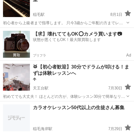
円！」 ＊3...
稲毛駅
8月1日
初心者から上級者まで指導します。 只今3歳からご年配の方までレッ
スンしており、レッスンも講師宅、出張レッスン共に承っておりま
千葉
千葉市
稲毛駅
ピアノ
レッスン
【求】壊れててもOK⭕️カメラ買います📷
す。 教材は一人ひとりに合わせて選んでおります。 また、生徒さんが
状態が悪くてもOK！最大限買取します
目標にしている曲もアレンジを加...
Ad
プリフラ
🥁【初心者歓迎】30分でドラムが叩ける！ま
ずは体験レッスンへ
天王台駅
7月30日
初めてでも大丈夫！ ほとんどの方が、体験レッスン30分で簡単なリズ
ムを演奏できるようになります🔥 「ドラムを始めてみたい！」 「もっ
千葉
我孫子市
天王台駅
ドラム
フィルイン
カラオケレッスン50代以上の生徒さん募集
と上手くなりたい！」 そんな方を大歓迎しております！ はじめまし
て...
稲毛海岸駅
7月29日