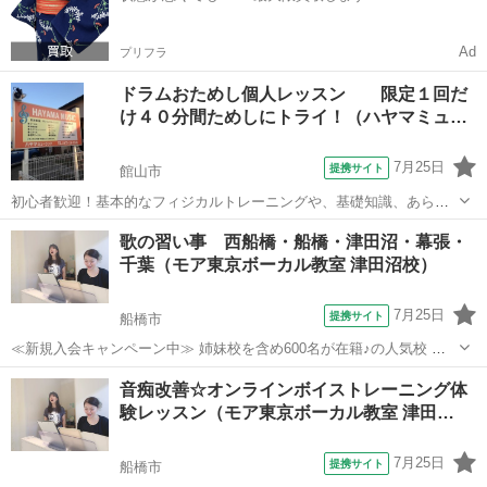
Ad
プリフラ
ドラムおためし個人レッスン 限定１回だ
け４０分間ためしにトライ！（ハヤマミュ…
7月25日
提携サイト
館山市
初心者歓迎！基本的なフィジカルトレーニングや、基礎知識、あらゆ
るパターン、Fillなど、わかりやすく楽しくプレーできるようにレッス
千葉
館山市
ドラム
歌の習い事 西船橋・船橋・津田沼・幕張・
ンします。まずは一度おためしで！
千葉（モア東京ボーカル教室 津田沼校）
7月25日
提携サイト
船橋市
≪新規入会キャンペーン中≫ 姉妹校を含め600名が在籍♪の人気校 講
師が30名も所属♪ （いろんな講師から学べる！） たった30分の体験レ
千葉
船橋市
ボーカル
音痴改善☆オンラインボイストレーニング体
ッスンで「歌のコツ」をお教えします♪ 今なら♪「体験レッスン 500
験レッスン（モア東京ボーカル教室 津田…
円！」 ＊3...
7月25日
提携サイト
船橋市