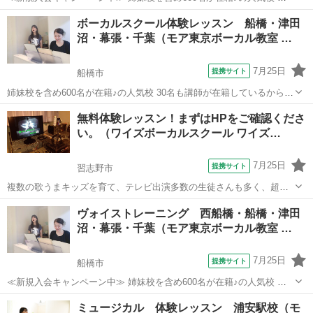
師が30名も所属♪ （いろんな講師から学べる！） たった30分の体験レ
千葉
船橋市
ボーカル
ボーカルスクール体験レッスン 船橋・津田
ッスンで「歌のコツ」をお教えします♪ 今なら♪「体験レッスン 500
沼・幕張・千葉（モア東京ボーカル教室 …
円！」 ＊3...
7月25日
提携サイト
船橋市
姉妹校を含め600名が在籍♪の人気校 30名も講師が在籍しているから、
いろんな講師に学べる♪ たった30分の体験レッスンで「歌のコツ」を
千葉
船橋市
ボーカル
無料体験レッスン！まずはHPをご確認くださ
お教えします♪ 現役で活躍する講師陣が丁寧にレッスン 今なら♪「体験
い。（ワイズボーカルスクール ワイズ…
レッスン 500円...
7月25日
提携サイト
習志野市
複数の歌うまキッズを育て、テレビ出演多数の生徒さんも多く、超有
名ミュージカルに出演中の生徒さんや、現役プロ歌手の生徒さんもい
千葉
習志野市
ボーカル
ヴォイストレーニング 西船橋・船橋・津田
ます。そんな実績十分、人気の先生があなたを直接レッスンしてくれ
沼・幕張・千葉（モア東京ボーカル教室 …
ます。 しかし、人気のスクールなので、...
7月25日
提携サイト
船橋市
≪新規入会キャンペーン中≫ 姉妹校を含め600名が在籍♪の人気校 講
師が30名も所属♪ （いろんな講師から学べる！） たった30分の体験レ
千葉
船橋市
ボーカル
ミュージカル 体験レッスン 浦安駅校（モ
ッスンで「歌のコツ」をお教えします♪ 今なら♪「体験レッスン 500