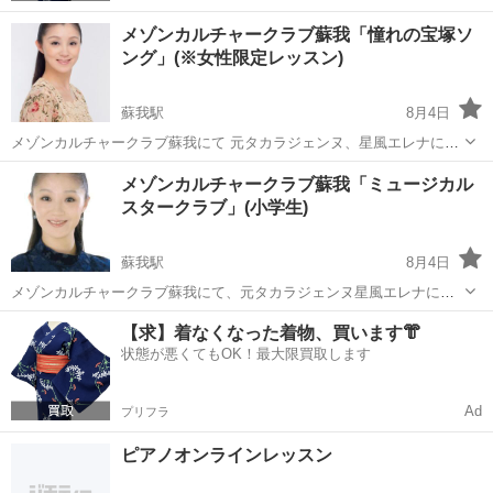
メゾンカルチャークラブ蘇我「憧れの宝塚ソ
ング」(※女性限定レッスン)
蘇我駅
8月4日
メゾンカルチャークラブ蘇我にて 元タカラジェンヌ、星風エレナによ
る「憧れの宝塚ソング」レッスンが 2026年8月よりついにスタート！
千葉
千葉市
蘇我駅
音楽
カルチャークラブ
メゾンカルチャークラブ蘇我「ミュージカル
「ベルサイユのばら」「エリザベート」「うたかたの恋」等の宝塚の
スタークラブ」(小学生)
名曲を、 タカ...
蘇我駅
8月4日
メゾンカルチャークラブ蘇我にて、元タカラジェンヌ星風エレナによ
る 「ミュージカルスタークラブ」が2026年5/19よりスタート！ ストレ
千葉
千葉市
蘇我駅
ボーカル
ミュージカル
【求】着なくなった着物、買います👘
ッチ&ダンスレッスン(30分)→発声、音取り(30分)→ダンスを交えた歌
状態が悪くてもOK！最大限買取します
唱(30...
Ad
プリフラ
ピアノオンラインレッスン