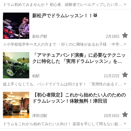
ドラム初めてみませんか？ 初心者、経験者でレベルアップしたい方、
誰でもOKです。 短期長期も問いません。定期的に通って頂いても単
千葉
松戸市
五香駅
ドラム
オンライン
新松戸でドラムレッスン！！🥁
発で受けて頂いても大丈夫です。 この曲が叩きたい等でもご相談下さ
い。 レッスンはスタジオも...
新松戸駅
2月18日
☆小学校低学年〜大人の方まで ・叩くのに興味があるお子様 ・中学、
高校で吹奏楽部や軽音楽部に入ったので、他の人と差をつけたい ・休
千葉
松戸市
新松戸駅
ドラム
課題
「アマチュアバンド演奏」に必要なテクニッ
みの日の趣味として、ドラムを叩いてスカッとしたい！ ・ドラムのレ
クに特化した 「実用ドラムレッスン」を…
ベルを上げたい ...
柏駅
11月22日
超上手くなくても、バンドでドラムは叩けます！ 「実用性のあるドラ
ムレッスン！」 ー 初心者さんも大歓迎です！ ー 難しい事をひたす
千葉
柏市
柏駅
ドラム
スタジオ
【初心者限定】これから始めたい人のための
ら練習しても、使う場面がなければもったい ないだけ。 趣味から中級
ドラムレッスン！体験無料！津田沼
程度ま...
津田沼駅
10月16日
ドラムをこれから始めてみたい人向け！ 楽器を手にして間もない超初
心者の方！ まだ楽器も持っていないけど、これから始めてみたい！ と