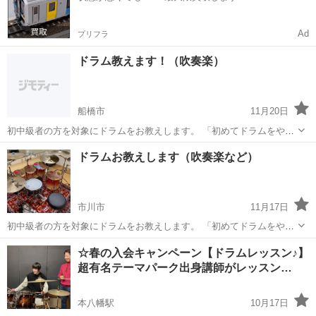
Ad
プリフラ
ドラム教えます！（吹奏楽）
船橋市
11月20日
初中級者の方を対象にドラムをお教えします。 「初めてドラムをやる
けれど、 どんな練習をしたらいいかわからない」 など、特に吹奏楽部
千葉
船橋市
ドラム
吹奏楽部
ドラムお教えします（吹奏楽など）
に所属している中高生の方はこんなお悩みがあるのではないでしょう
か？ 当方は学生時代吹奏楽部に...
市川市
11月17日
初中級者の方を対象にドラムをお教えします。 「初めてドラムをやる
けれど、 どんな練習をしたらいいかわからない」 「ドラムの基礎練っ
千葉
市川市
ドラム
吹奏楽部
☆春の入会キャンペーン【ドラムレッスン♪】
てどんなの？」 などなど、特に中高生の方は こんなお悩みがあるので
超有名テーマパーク出身講師がレッスン…
はないでしょうか？ ぜひ、...
本八幡駅
10月17日