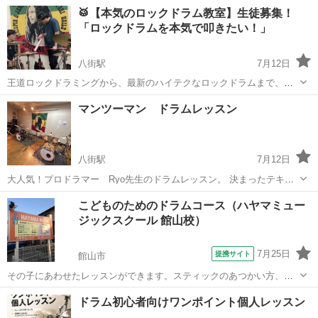
るパターン、Fillなど、わかりやすく楽しくレッスンします。
千葉
館山市
ドラム
🥁【本気のロックドラム教室】生徒募集！
「ロックドラムを本気で叩きたい！」
八街駅
7月12日
王道ロックドラミングから、最新のハイテクなロックドラムまで、一
人ひとりの目標に合わせてマンツーマンでレッスンします。 こんな方
千葉
八街市
八街駅
ドラム
ツインペダル
マンツーマン ドラムレッスン
におすすめ！ ✅ 昔バンドをやっていて、また始めたい方 ✅ 中高年に
なってもロックを楽しみたい方 ...
八街駅
7月12日
大人気！プロドラマー Ryo先生のドラムレッスン。 決まったテキス
トは使わない。ひとりひとりに最適化したプログラムとテキストを考
千葉
八街市
八街駅
ドラム
レッスン
こどものためのドラムコース（ハヤマミュー
え,生徒さん各々のやりたいジャンル、やりたい曲を使って楽しくレッ
ジックスクール 館山校）
スンしています。 初心者大歓迎...
7月25日
提携サイト
館山市
その子にあわせたレッスンができます。スティックのあつかい方、リ
ズムの基本、リズムのバリエーション、曲にあわせたアンサンブル、
千葉
館山市
ドラム
ドラム初心者向けワンポイント個人レッスン
などマイペースで無理なく実力をつけて行きます。