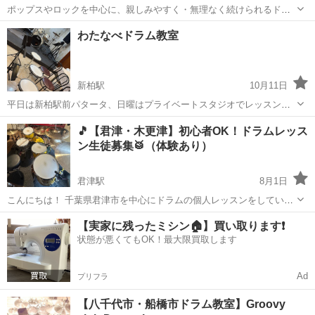
ポップスやロックを中心に、親しみやすく・無理なく続けられるドラ
ムレッスンを行っています。 ドラム歴10年。自身のバンドでは、CM
千葉
市川市
本八幡駅
ドラム
リズム感
わたなべドラム教室
曲や映画主題歌などのタイアップ作品にも参加しており、現場で培っ
た“生きたリズム感”を生徒にも伝え...
新柏駅
10月11日
平日は新柏駅前パタータ、日曜はプライベートスタジオでレッスンが
あります。 ATV提携教室 講師はasprエンドーサー
千葉
柏市
新柏駅
ドラム
スタジオ
🎵【君津・木更津】初心者OK！ドラムレッス
https://tatsu.rocks/lesson/
ン生徒募集🥁（体験あり）
君津駅
8月1日
こんにちは！ 千葉県君津市を中心にドラムの個人レッスンをしていま
す。 ・趣味でドラム始めたい ・基礎から学びたい ・バンドで上手く
千葉
君津市
君津駅
ドラム
レッスン
【実家に残ったミシン🏠】買い取ります❗️
なりたい ・電子ドラムはあるけど叩き方が分からない そんな方に向け
状態が悪くてもOK！最大限買取します
て、スタジオ...
Ad
プリフラ
【八千代市・船橋市ドラム教室】Groovy