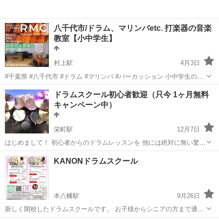
八千代市/ドラム、マリンバetc. 打楽器の音楽
教室【小中学生】
村上駅
4月3日
#千葉県 #八千代市 #ドラム #マリンバ #パーカッション 小中学生の習
い事🎵2025新規生徒募集 ★ＲＭＣ -Rumi sato Music Club- ★ 子ども
千葉
八千代市
村上駅
ドラム
マリンバ
ドラムスクール初心者歓迎（只今 1ヶ月無料
達と一緒に音楽を楽しむことが大好きな講師が展開...
キャンペーン中）
栄町駅
12月7日
はじめまして！ 初心者からのドラムレッスンを 他には絶対に無い驚安
料金で行います。 初回レッスン料無料。（別途スタジオ代はかかりま
千葉
千葉市
栄町駅
ドラム
KANONドラムスクール
す。） （只今アンケートをご記入していただけた方限定でレッスン料
１ヶ月無料キャンペーン中） ...
本八幡駅
9月26日
新しく開校したドラムスクールです。 お子様からシニアの方まで通っ
て頂ける広くて綺麗なスタジオです。 初心者からプロまで完全オーダ