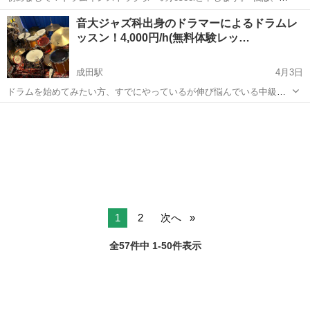
葉県は我孫子市天王台にあります「SlapSnails」というレンタルスペ
千葉
我孫子市
天王台駅
ドラム
レッスン
音大ジャズ科出身のドラマーによるドラムレ
ースでドラムレッスンを行っているのですが、現在そちらで【ドラム
ッスン！4,000円/h(無料体験レッ…
グループレ...
成田駅
4月3日
ドラムを始めてみたい方、すでにやっているが伸び悩んでいる中級者
の方など、様々なニーズにお応えいたします。 基本的な叩き方から、
千葉
成田市
成田駅
ドラム
レッスン
フォームなどの相談まで、楽しく、優しくを心がけています！ 下は小
学生から上は７０代の方まで幅広...
1
2
次へ
全57件中 1-50件表示