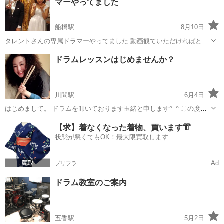
マーやってました
「脳トレや運...
船橋駅
8月10日
タレントさんの専属ドラマーやってました 動画観ていただければと思
います 船橋にスタジオもっているので格安で 尚且つマルチプレイヤー
千葉
船橋市
船橋駅
ドラム
ドラムレッスンはじめませんか？
ならではの ﾚｯｽﾝが可能 現在数名 長く通ってる生徒います 楽しさを
大切にしてい...
川間駅
6月4日
はじめまして。 ドラムを叩いております玉緒と申します^_^ この度、
野田市中里にあります自宅の防音室での マンツーマンドラムレッスン
千葉
野田市
川間駅
ドラム
スタジオ
【求】着なくなった着物、買います👘
の募集をしています。 （春日部、越谷など近郊のバンドスタジオでの
状態が悪くてもOK！最大限買取します
出張も可能です） マンツ...
Ad
プリフラ
ドラム教室のご案内
五香駅
5月2日