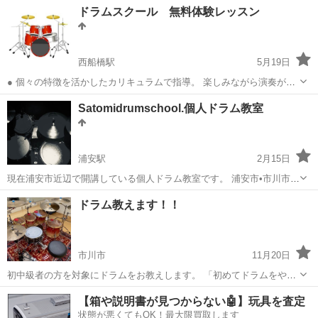
千葉
市川市
本八幡駅
ドラム
パーカッション
ドラムスクール 無料体験レッスン
ーメイドのワンツーマンレッスン 5,000円／1時間 みんなで楽しくパー
カッションやドラムを演...
西船橋駅
5月19日
● 個々の特徴を活かしたカリキュラムで指導。 楽しみながら演奏がで
きるように。 ●数少ない女性の講師も在籍しているので、女性ならで
千葉
船橋市
西船橋駅
ドラム
ミドル
Satomidrumschool.個人ドラム教室
はのお悩みを共有できます。 ●「自分の良いところ、発見してます
か？」 今までプロ、アマ問わ...
浦安駅
2月15日
現在浦安市近辺で開講している個人ドラム教室です。 浦安市•市川市•
江戸川区エリアのリハーサルスタジオを中心にレッスンを行っており
千葉
浦安市
浦安駅
ドラム
レッスン
ドラム教えます！！
ます。 その他エリアご希望の方は、ご相談ください♪ 初心者の方、小
さなお子様、学生さん...
市川市
11月20日
初中級者の方を対象にドラムをお教えします。 「初めてドラムをやる
けれど、 どんな練習をしたらいいかわからない」 「ドラムの基礎練っ
千葉
市川市
ドラム
社会人
【箱や説明書が見つからない🤖】玩具を査定
てどんなの？」 などなど、特に中高生の方は こんなお悩みがあるので
状態が悪くてもOK！最大限買取します
はないでしょうか？ ぜひ、...