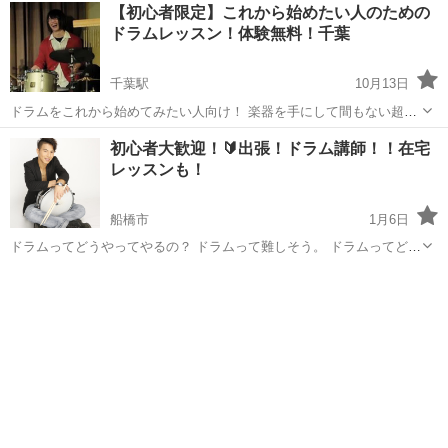
千葉
船橋市
津田沼駅
ドラム
レッスン
【初心者限定】これから始めたい人のための
いう方のための限定コース！ １時間×４回のレッスンを通して、１曲
ドラムレッスン！体験無料！千葉
を弾けるように...
千葉駅
10月13日
ドラムをこれから始めてみたい人向け！ 楽器を手にして間もない超初
心者の方！ まだ楽器も持っていないけど、これから始めてみたい！ と
千葉
千葉市
千葉駅
ドラム
レッスン
初心者大歓迎！🔰出張！ドラム講師！！在宅
いう方のための限定コース！ １時間×４回のレッスンを通して、１曲
レッスンも！
を弾けるように...
船橋市
1月6日
ドラムってどうやってやるの？ ドラムって難しそう。 ドラムってどん
な楽器？ ドラムって大変そう。 やってみたいけど何から始めれば？？
千葉
船橋市
ドラム
レッスン
そしたら僕に習ってみるのはどうでしょう！ ご観覧ありがとうござい
ます。 こ...