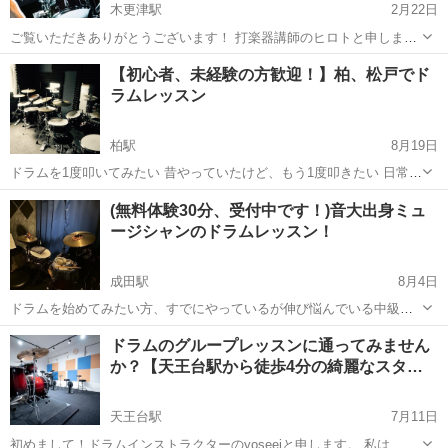
木更津駅
2月22日
ご覧いただきありがとうございます！ 打楽器講師のヒロトと申しま
す。 個人・複数はもちろん、 学校様のご依頼も承ります。 打楽器に
千葉
木更津駅
ドラム
打楽器
【初心者、未経験の方歓迎！】柏、松戸でド
ついてレッスン・アドバイスいたします。 太鼓類・鍵盤打楽器類・小
ラムレッスン
物楽器・民族楽器など、 基本...
柏駅
8月19日
ドラムを1度叩いてみたい 昔やっていたけど、もう1度叩きたい 日常の
生活にちょっとした変化をつけたい・・・など もし少しでも興味をお
千葉
柏市
柏駅
ドラム
レッスン
(無料体験30分、受付中です！)音大出身ミュ
持ちなら、お気軽にご連絡下さい 学校、お仕事帰りの空いている時間
ージシャンのドラムレッスン！
に、...
成田駅
8月4日
ドラムを始めてみたい方、すでにやっているが伸び悩んでいる中級者
の方など、様々なニーズにお応えいたします。 基本的な叩き方から、
千葉
成田市
成田駅
ドラム
レッスン
ドラムのグループレッスンに通ってみません
フォームなどの相談まで、楽しく、優しくを心がけています！ 下は小
か？【天王台駅から徒歩4分の綺麗なスタ…
学生から上は７０代の方まで幅広...
天王台駅
7月11日
初めまして！ドラムインストラクターのyoseeiと申します。 私は、千