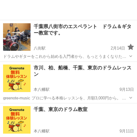
千葉県八街市のエスペラント ドラム＆ギタ
ー教室です。
八街駅
2月14日
ドラムやギターをこれから始める入門者から、もっとうまくなりたい
中級者までマンツーマンで丁寧に指導いたします。 当スクールには小
千葉
八街市
八街駅
ドラム
フェイスブック
市川、柏、船橋、千葉、東京のドラムレッス
学生からシニアまで幅広い年齢の方々が通われています。通い方もい
ン
ろいろ！１０年以上通われている生徒...
本八幡駅
9月13日
greenote-music プロに学べる本格レッスンを、月額3,000円から。 グ
リーノートのドラム教室は、千葉エリアで“続けやすさ”を大切にしてい
千葉
市川市
本八幡駅
ドラム
料金
千葉、東京のドラム教室
ます。 「やってみたかった」を一歩前へ。ドラム未経験の方も、ブラ
ンクのあ...
本八幡駅
9月11日