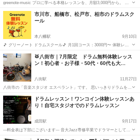
greenote-music プロに学べる本格レッスンを、月額3,000円から。 グ
リーノートのドラム教室は、千葉エリアで“続けやすさ”を大切にしてい
千葉
市川市
本八幡駅
ドラム
料金
市川市、船橋市、松戸市、柏市のドラムスク
ます。 「やってみたかった」を一歩前へ。ドラム未経験の方も、ブラ
ール
ンクのあ...
本八幡駅
9月10日
🎵 グリーノート ドラムスクール🎵 月1回コース：3000円〜 体験レッ
スン：0円 お問い合わせはメッセージかHPへアクセスして下さい
千葉
市川市
本八幡駅
ドラム
レッスン
🥁八街市｜7月限定 ドラム無料体験レッス
https://grinnote-chiba.jimdosite.com/
ン！初心者・お子様・50代・60代も大…
八街駅
11月27日
八街市の「音楽スタジオ エスペラント」です。 思いっきりドラムを叩
いてみたい！！ バンドやっているがもっと上手くなりたい！ 初めての
千葉
八街市
八街駅
ドラム
レッスン
ドラムレッスン！ワンコイン体験レッスンあ
方から中上級者までお気軽にどうぞ！！ 7月の無料体験レッスン可能
り！自宅スタジオでのドラムレッスン
日 2026年7月8...
成田駅
9月17日
---料金表は下部にございます--- 音大Jazz専修卒業でドラマーとして活
動中です。 自宅のレッスン環境を整えたので生徒さんを募集中でござ
千葉
成田市
成田駅
ドラム
レッスン