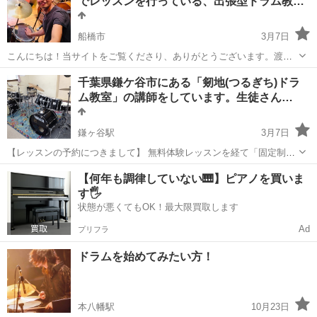
でレッスンを行っている、出張型ドラム教…
船橋市
3月7日
こんにちは！当サイトをご覧くださり、ありがとうございます。渡辺
ドラム教室の講師、渡辺陽一です。 ホームページはこちら！
千葉
船橋市
ドラム
レッスン
千葉県鎌ケ谷市にある「剱地(つるぎち)ドラ
URL→https://ys-musicschool.com/ 渡辺ドラム教室は、初心者の方
ム教室」の講師をしています。生徒さん…
や...
鎌ヶ谷駅
3月7日
【レッスンの予約につきまして】 無料体験レッスンを経て「固定制」
でご入会を希望される場合は、以下の曜日と日時に空きがございま
千葉
鎌ケ谷市
鎌ヶ谷駅
ドラム
レッスン
【何年も調律していない🎹】ピアノを買いま
す。 ・月曜 → 17:00～18:00(5月から) ・金曜 → 17:00～18:0...
す🖐️
状態が悪くてもOK！最大限買取します
Ad
プリフラ
ドラムを始めてみたい方！
本八幡駅
10月23日