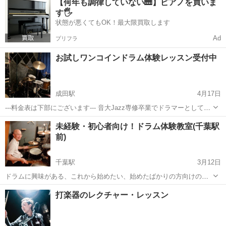
【何年も調律していない🎹】ピアノを買いま
います！ ・部活やサークルでやっていてもっと上手くなりたい ・バン
す🖐️
ドを組...
状態が悪くてもOK！最大限買取します
Ad
プリフラ
お試しワンコインドラム体験レッスン受付中
成田駅
4月17日
---料金表は下部にございます--- 音大Jazz専修卒業でドラマーとして活
動中です。 自宅のレッスン環境を整えたので生徒さんを募集中でござ
千葉
成田市
成田駅
ドラム
ワンコイン
未経験・初心者向け！ドラム体験教室(千葉駅
います！ ・部活やサークルでやっていてもっと上手くなりたい ・バン
前)
ドを組んでいるが...
千葉駅
3月12日
ドラムに興味がある、これから始めたい、始めたばかりの方向けのレ
ッスンです。 ドラムって興味を持っても、楽器を演奏する環境作りか
千葉
千葉市
千葉駅
ドラム
未経験
打楽器のレクチャー・レッスン
ら難しくてなかなか始めるのに敷居が高く思いますよね。 また、これ
から始めようとする方や始めたば...