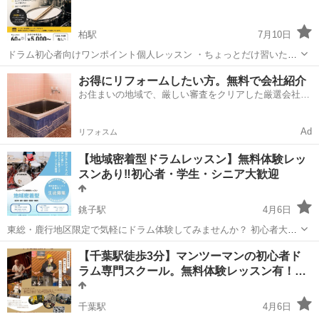
柏駅
7月10日
ドラム初心者向けワンポイント個人レッスン ・ちょっとだけ習いたい
方 ・学園祭に出る前にワンポイントアドバイスして欲しい ・セッティ
千葉
柏市
柏駅
ドラム
レッスン
お得にリフォームしたい方。無料で会社紹介
ングやチューニングついて知りたい ・８ビートが叩きたい JR柏駅近
お住まいの地域で、厳しい審査をクリアした厳選会社を
くのリハーサルスタジオで...
知ってる？
Ad
リフォスム
【地域密着型ドラムレッスン】無料体験レッ
スンあり‼︎初心者・学生・シニア大歓迎
銚子駅
4月6日
東総・鹿行地区限定で気軽にドラム体験してみませんか？ 初心者大歓
迎‼︎ 【無料体験レッスンあり】 脳トレ・ストレス発散などにおすす
千葉
銚子市
銚子駅
ドラム
レッスン
【千葉駅徒歩3分】マンツーマンの初心者ド
め！ 健康的な趣味の一環として始めてみてはどうでしょうか？ ドラム
ラム専門スクール。無料体験レッスン有！…
に興味ある方はもちろん、脳...
千葉駅
4月6日