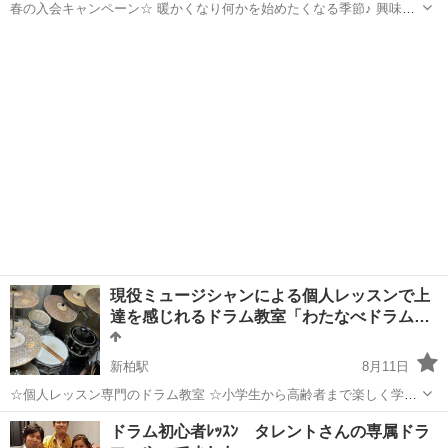
春の入会キャンペーン☆ 暖かくなり何かを始めたくなる季節♪ 興味が
あれば誰でもできる楽器はいかがでしょう？ 生徒さんは初心者が9
千葉
市川市
本八幡駅
ドラム
レッスン
割！楽譜が読めなくても大丈夫！ 演奏経験豊富な講師が、優しく丁寧
にレッスンします...
現役ミュージシャンによる個人レッスンで上
達を感じれるドラム教室「わたなべドラム…
新柏駅
8月11日
☆個人レッスン専門のドラム教室 ☆小学生から高齢者まで楽しく学べ
る ☆基本のキから始めて、好きな曲を演奏できるように ■ドラムを叩
千葉
柏市
新柏駅
ドラム
リズム感
ドラム初心者ﾚｯｽﾝ タレントさんの専属ドラ
いてみませんか？ 「ドラム叩いてみたい」 「リズム感を鍛えたい」