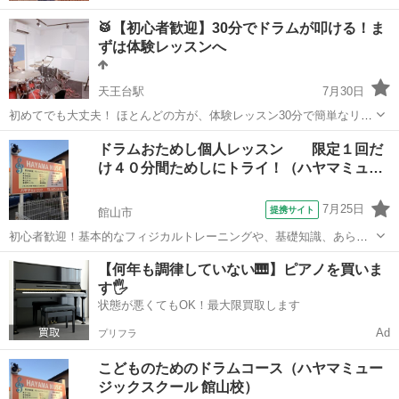
🥁【初心者歓迎】30分でドラムが叩ける！ま
ずは体験レッスンへ
天王台駅
7月30日
初めてでも大丈夫！ ほとんどの方が、体験レッスン30分で簡単なリズ
ムを演奏できるようになります🔥 「ドラムを始めてみたい！」 「もっ
千葉
我孫子市
天王台駅
ドラム
フィルイン
ドラムおためし個人レッスン 限定１回だ
と上手くなりたい！」 そんな方を大歓迎しております！ はじめまし
け４０分間ためしにトライ！（ハヤマミュ…
て...
7月25日
提携サイト
館山市
初心者歓迎！基本的なフィジカルトレーニングや、基礎知識、あらゆ
るパターン、Fillなど、わかりやすく楽しくプレーできるようにレッス
千葉
館山市
ドラム
【何年も調律していない🎹】ピアノを買いま
ンします。まずは一度おためしで！
す🖐️
状態が悪くてもOK！最大限買取します
Ad
プリフラ
こどものためのドラムコース（ハヤマミュー
ジックスクール 館山校）