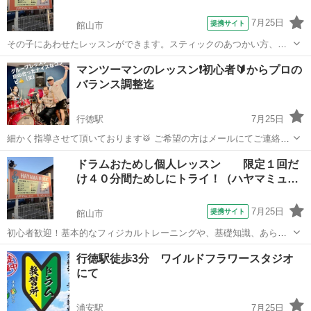
7月25日
提携サイト
館山市
その子にあわせたレッスンができます。スティックのあつかい方、リ
ズムの基本、リズムのバリエーション、曲にあわせたアンサンブル、
千葉
館山市
ドラム
マンツーマンのレッスン❗️初心者🔰からプロの
などマイペースで無理なく実力をつけて行きます。
バランス調整迄
行徳駅
7月25日
細かく指導させて頂いております🥁 ご希望の方はメールにてご連絡下
さい。 a2ca2ca2c3110@yahoo.co.jp（斎藤ジャッチャカ敦史）
千葉
浦安市
行徳駅
ドラム
マンツーマン
ドラムおためし個人レッスン 限定１回だ
け４０分間ためしにトライ！（ハヤマミュ…
7月25日
提携サイト
館山市
初心者歓迎！基本的なフィジカルトレーニングや、基礎知識、あらゆ
るパターン、Fillなど、わかりやすく楽しくプレーできるようにレッス
千葉
館山市
ドラム
行徳駅徒歩3分 ワイルドフラワースタジオ
ンします。まずは一度おためしで！
にて
浦安駅
7月25日