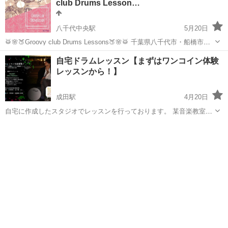
club Drums Lesson…
八千代中央駅
5月20日
🥁🌸🍑Groovy club Drums Lessons🍑🌸🥁 千葉県八千代市・船橋市の
ドラム教室です。 ドラム(カホンetc...)を習いたい生徒さんを募集して
千葉
八千代市
八千代中央駅
ドラム
クラス
自宅ドラムレッスン【まずはワンコイン体験
ます 🙋‍♀️✨ 生徒さんのお気持ちに寄り添い、生徒さんの...
レッスンから！】
成田駅
4月20日
自宅に作成したスタジオでレッスンを行っております。 某音楽教室で
の70名超のレッスン経験と、音楽大学と自身の演奏活動で培ったもの
千葉
成田市
成田駅
ドラム
レッスン
を活用し、初心者の方でも始めやすいレッスンを心がけております。
以下画像に詳細と料金プランを記...