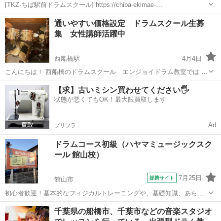
[TKZ-ちば駅前ドラムスクール] https://chiba-ekimae-
drum.my.canva.site/ 「初心者に特化したマンツーマンのドラム専門ス
千葉
千葉市
千葉駅
ドラム
マンツーマン
通いやすい価格設定 ドラムスクール生募
クール」 詳しくはホームページをご覧ください♪ ★...
集 女性講師活躍中
西船橋駅
4月4日
こんにちは！ 西船橋のドラムスクール エンジョイドラム教室では 料
金体系を大幅に見直し通いやすい価格設定で、 より多くの方にドラム
千葉
船橋市
西船橋駅
ドラム
料金
【求】古いミシン買わせてください🖐️
の楽しさを体験して頂きたく 思っております。 安さの秘密はズバリ！
状態が悪くてもOK！最大限買取します
直営だから。 大手スクール...
Ad
プリフラ
ドラムコース初級（ハヤマミュージックスク
ール 館山校）
7月25日
提携サイト
館山市
初心者歓迎！基本的なフィジカルトレーニングや、基礎知識、あらゆ
るパターン、Fillなど、わかりやすく楽しくレッスンします。
千葉
館山市
ドラム
千葉県の船橋市、千葉市などの音楽スタジオ