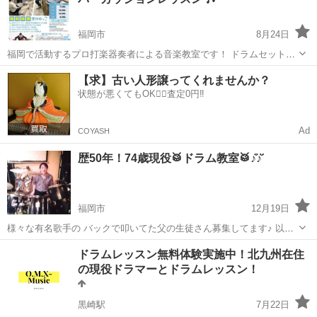
り入れたい ⚫︎...
福岡市
8月24日
福岡で活動するプロ打楽器奏者による音楽教室です！ ドラムセットは
もちろん、ティンバレス・コンガ・ボンゴなど、九州でも珍しいラテ
福岡
福岡市
ドラム
コンガ
【求】古い人形譲ってくれませんか？
ンパーカッションを体験できます✨ 初心者の方から経験者まで、それ
状態が悪くてもOK🙆‍♀️査定0円‼️
ぞれのレベルに...
Ad
COYASH
歴50年！74歳現役🥁ドラム教室🥁♪̊̈♪̆̈
福岡市
12月19日
様々な有名歌手の バックで叩いてた父の生徒さん募集してます♪ 以前
中洲でライブバーをしていましたが コロナの影響でCLOSEし ドラム
福岡
福岡市
ドラム
えみ
ドラムレッスン無料体験実施中！北九州在住
の出張レッスンを始めました。 入会金なしで 4000円(スタジオ代、交
の現役ドラマーとドラムレッスン！
通費により変動 ...
黒崎駅
7月22日