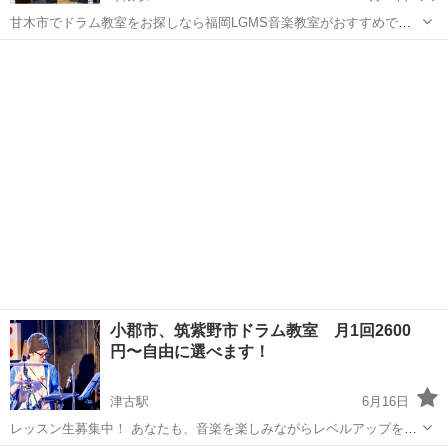
甘木市でドラム教室をお探しなら福岡LGMS音楽教室がおすすめで
す。 ↓ ↓ ↓ https://lightmusicschool.jp/tachiaraidrum/ 甘木市から車で約
福岡
三井郡
今隈駅
ドラム
DTM
20分以内で着くので通いやすい場所に...
小郡市、筑紫野市ドラム教室 月1回2600
円〜自由に選べます！
津古駅
6月16日
レッスン生募集中！ あなたも、音楽を楽しみながらレベルアップを実