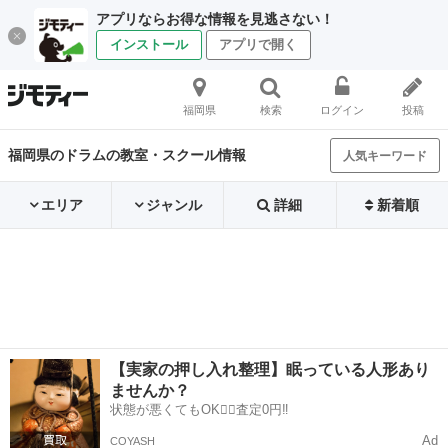
アプリならお得な情報を見逃さない！
インストール
アプリで開く
福岡県
検索
ログイン
投稿
福岡県のドラムの教室・スクール情報
人気キーワード
エリア
ジャンル
詳細
新着順
【実家の押し入れ整理】眠っている人形あり
ませんか？
状態が悪くてもOK🙆‍♀️査定0円‼️
Ad
COYASH