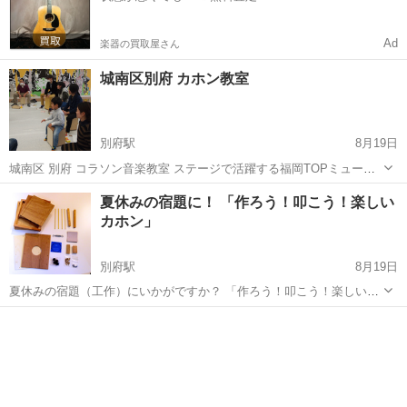
Ad
楽器の買取屋さん
城南区別府 カホン教室
別府駅
8月19日
城南区 別府 コラソン音楽教室 ステージで活躍する福岡TOPミュージ
シャンによる指導 月謝 個人¥7000〜 月2回 1回45分 グループ¥6000〜
福岡
福岡市
別府駅
ドラム
カホン
夏休みの宿題に！ 「作ろう！叩こう！楽しい
月2回 1回45分 ギター ベース その他、sax カホン ...
カホン」
別府駅
8月19日
夏休みの宿題（工作）にいかがですか？ 「作ろう！叩こう！楽しいカ
ホン」 カホン製作ワークショップ開催します！ 〒814-0104 福岡市城
福岡
福岡市
別府駅
ドラム
カホン
南区別府6-1-9 カフェコラソン http://ai-planning.bi...