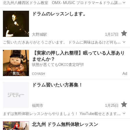
北九州八幡西区ドラム教室 OMX- MUSIC プロドラマー＆ドラム講
師 大谷一行です。 ドラムを2台設置してある、ドラムレッスン専用
福岡
北九州市
黒崎駅
ドラム
レッスン
ドラムのレッスンします。
リハーサルスタジオにて、ドラムレッスンを行います。 ■対面（マン
ツーマン...
大野城駅
1月17日
ご覧いただきありがとうございます。 ドラムに興味はあるけど何もな
い！ 知識もない！ そんな方でも大丈夫！ 現在、小学生からプロでド
福岡
春日市
大野城駅
ドラム
【実家の押し入れ整理】眠っている人形あり
ラム活動をしてる方まで幅広く指導中。 1年間レッスンを頑張れば、
ませんか？
楽器をプ...
状態が悪くてもOK🙆‍♀️査定0円‼️
Ad
COYASH
ドラム習いたい方募集！
福岡市
1月25日
まずは無料体験レッスンからやりましょう！ YouTube載せときます。
https://youtube.com/channel/UCl-GwmB5ZbTNqRlltfesXoA
福岡
福岡市
ドラム
YouTube
北九州 ドラム無料体験レッスン