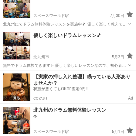
スペースワールド駅
7月30日
北九州にてドラム無料体験レッスンを実施中🎵 優しく楽しく教えてく
れるドラムレッスンなので、初心者さんも安心です^ ^ お気軽にお問い
福岡
北九州市
スペースワールド駅
ドラム
レッスン
優しく楽しいドラムレッスン🎵
合わせください^ ^ ドラムベヤ ウェブサイト https://kita...
北九州市
5月3日
無料でドラム体験できます✨ 優しく楽しいレッスンなので、初心者さ
んでも安心です^ ^🎵 気になっているそこの方、お気軽にお問い合わせ
福岡
北九州市
ドラム
レッスン
【実家の押し入れ整理】眠っている人形あり
ください✨ ドラムベヤ ウェブサイト http://kitakyushu...
ませんか？
状態が悪くてもOK🙆‍♀️査定0円‼️
Ad
COYASH
北九州のドラム無料体験レッスン
スペースワールド駅
5月1日