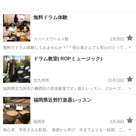
無料ドラム体験
スペースワールド駅
1月25日
無料でドラム体験してみませんか？^ ^ 初心者さんでも安心のとっても
優しいレッスン🎵 無料体験レッスン受付中です✨ お気軽にお問い合わ
福岡
北九州市
スペースワールド駅
ドラム
無料
ドラム教室( ROPミュージック）
せください^ ^ ドラムベヤ ウェブサイト http://k...
北九州市
11月13日
福岡県北九州市八幡西区の音楽教室です♪ 個人レッスン、グループレ
ッスン、 生徒さんのスケジュールに合わせたスポットレッスンもあり
福岡
北九州市
ドラム
レッスン
福岡県近郊打楽器レッスン
ます☆ ●入会金無料 ●レッスン曜日／水～金 ※時間11:00位～22:00
位...
福岡市
2月16日
初心者、学生さんも歓迎。 基礎から学び、今までよりも一段階、二段
階も音楽の楽しみ方、深みを伝授します( ^ω^ ) 某音大を出て現在福岡