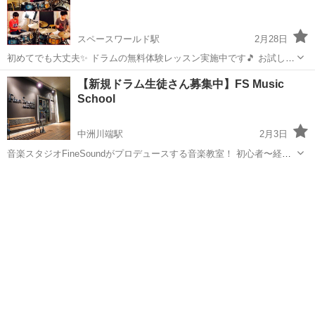
スペースワールド駅
2月28日
初めてでも大丈夫✨ ドラムの無料体験レッスン実施中です🎵 お試しで
叩きに来てみませんか？^ ^ お気軽にお問い合わせください✨ ドラムベ
福岡
北九州市
スペースワールド駅
ドラム
レッスン
【新規ドラム生徒さん募集中】FS Music
ヤ ウェブサイト http://kitakyushu-drum.c...
School
中洲川端駅
2月3日
音楽スタジオFineSoundがプロデュースする音楽教室！ 初心者〜経験
者まで幅広く対応！ ボイトレやギター、ベース、ドラム、カホン、キ
福岡
福岡市
中洲川端駅
ドラム
スタジオ
ーボード、DTMなど お好きなコースをお選びいただけます！ 楽器の
お持ちでない方...