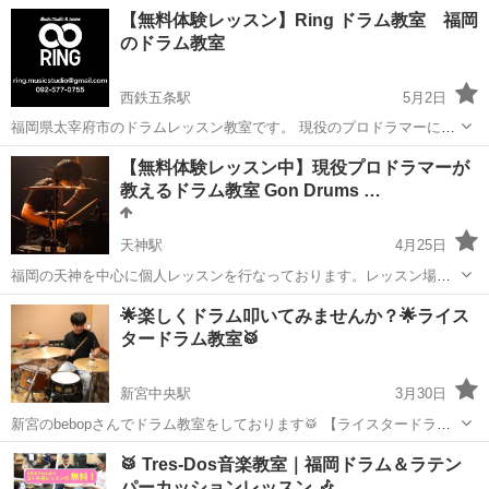
感！！ 詳細はこちら https://lightmusicschool.jp/drum/ ドラムを習いた
福岡
小郡市
津古駅
ドラム
レッスン
【無料体験レッスン】Ring ドラム教室 福岡
いならここ！ 初心者から上級者まで...
のドラム教室
西鉄五条駅
5月2日
福岡県太宰府市のドラムレッスン教室です。 現役のプロドラマーによ
る、本格的で、実践的なレッスン！ 初心者からプロ志望の方まで、レ
福岡
太宰府市
西鉄五条駅
ドラム
【無料体験レッスン中】現役プロドラマーが
ベルに合わせてレッスンしていきます。 入会金は0円！ スタジオ代無
教えるドラム教室 Gon Drums …
料！！ 回数...
天神駅
4月25日
福岡の天神を中心に個人レッスンを行なっております。レッスン場所
は主にスタジオを借りてしています。初心者から経験者まで対応可能
福岡
福岡市
天神駅
ドラム
レッスン
🌟楽しくドラム叩いてみませんか？🌟ライス
です！ ドラム歴は16年目、講師歴は8年目です。総勢100名弱の生徒様
タードラム教室🥁
に通っていただいております...
新宮中央駅
3月30日
新宮のbebopさんでドラム教室をしております🥁 【ライスタードラム
教室】です😊 子どもから大人まで様々な年代の方に レッスンしており
福岡
糟屋郡
新宮中央駅
ドラム
レッスン
🥁 Tres-Dos音楽教室｜福岡ドラム＆ラテン
ます‼️ ⚫︎とりあえずドラムを触ってみたい ⚫︎新たな趣味にドラムを取
パーカッションレッスン 🎶