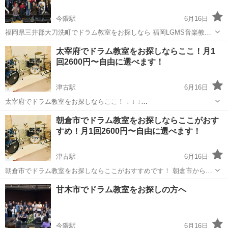
今隈駅
6月16日
福岡県三井郡大刀洗町でドラム教室をお探しなら 福岡LGMS音楽教室
がおすすめです。 大刀洗町にお住いの方はもちろん、久留米市、小郡
福岡
三井郡
今隈駅
ドラム
DTM
太宰府でドラム教室をお探しならここ！月1
市、鳥栖市、朝倉市、甘木市などの方面からも通いやすい場所にあり
回2600円〜自由に選べます！
ます。 楽器も持っ...
津古駅
6月16日
太宰府でドラム教室をお探しならここ！ ↓ ↓ ↓
https://lightmusicschool.jp/drum/ あなたも、音楽を楽しみながらレベ
福岡
太宰府市
津古駅
ドラム
レッスン
朝倉市でドラム教室をお探しならここがおす
ルアップを実感！！ ドラムを習いたいならここ！ 初心者か...
すめ！月1回2600円〜自由に選べます！
津古駅
6月16日
朝倉市でドラム教室をお探しならここがおすすめです！ 朝倉市から車
で約15分でつく音楽教室です。 あなたも、音楽を楽しみながらレベル
福岡
朝倉市
津古駅
ドラム
レッスン
甘木市でドラム教室をお探しの方へ
アップを実感！！ ドラムを習いたいならここ！ 初心者から上級者まで
対応可能です...
今隈駅
6月16日