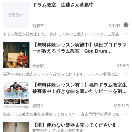
福岡
福岡市
ドラム
吹奏楽
ドラム教室 生徒さん募集中
を拠点に演奏活動、指導、審査員、編曲など幅広く手掛けておりま
す。 吹奏楽、クラシ...
宮若市
3月7日
ドラム教室を始めました。 集中して学べる個人レッスンと、ご家族や
お友達と楽しく学べるグループレッスンの２コースがあります。 入会
福岡
宮若市
ドラム
レッスン
【無料体験レッスン実施中】現役プロドラマ
金や教材費がかからない低料金となっておりますので、 初心者の方、
ーが教えるドラム教室 Gon Drum…
学生さん等、お...
小倉駅
8月6日
福岡を中心に個人レッスンを行なっております。レッスン場所は主に
スタジオを借りてしています。現役プロドラマーが1から丁寧にレッス
福岡
福岡市
小倉駅
ドラム
レッスン
【無料体験レッスン有！】福岡ドラム教室生
ン致します。初心者から経験者まで対応可能です！ ※北九州市内(小倉
徒募集中！好きな曲を叩いたりビートを刻…
など)でのレッスンの場合は別途...
福岡市
10月31日
現在ドラム教室の生徒を募集しております。 音楽専門学校講師に在籍
しつつ、何度ものキューバへ音楽修行、現在のプロ活動で培ってきた
福岡
福岡市
ドラム
スネア
【求】使わない楽器🎸売ってください‼️
ドラムを生かし音楽の楽しさを一緒に実感していただければ嬉しいで
状態が悪くてもOK✨無料査定
す。 ドラムセットを叩い...