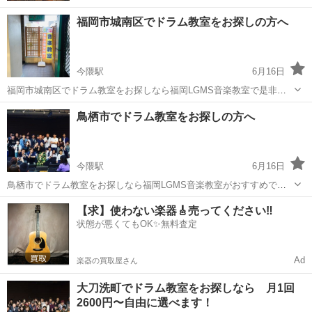
福岡市城南区でドラム教室をお探しの方へ
今隈駅
6月16日
福岡市城南区でドラム教室をお探しなら福岡LGMS音楽教室で是非、
無料体験レッスンをお試しください！ 地下鉄七隈駅と同じビル内にあ
福岡
小郡市
今隈駅
ドラム
音楽教室
鳥栖市でドラム教室をお探しの方へ
るのでとても通いやすい場所にあります。 楽器も持っていない初心者
から上級者まで対応可...
今隈駅
6月16日
鳥栖市でドラム教室をお探しなら福岡LGMS音楽教室がおすすめで
す。 ↓ ↓ ↓ https://lightmusicschool.jp/tachiaraidrum/ 鳥栖市から車で約
福岡
三井郡
今隈駅
ドラム
DTM
【求】使わない楽器🎸売ってください‼️
20分以内で着くので通いやすい場所に...
状態が悪くてもOK✨無料査定
Ad
楽器の買取屋さん
大刀洗町でドラム教室をお探しなら 月1回
2600円〜自由に選べます！